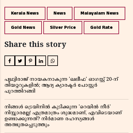
Kerala News
News
Malayalam News
Gold News
Silver Price
Gold Rate
Share this story
പൃഥ്വിരാജ് നായകനാകുന്ന 'ഖലീഫ' ഓഗസ്റ്റ് 20-ന്
തിയറ്ററുകളിൽ; ആദ്യ ക്യാരക്ടർ പോസ്റ്റർ
പുറത്തിറങ്ങി
നിങ്ങൾ ട്രെയിനിൽ കുടിക്കുന്ന 'റെയിൽ നീർ'
നിസ്സാരമല്ല! എത്രമാത്രം ശുദ്ധമാണ്, എവിടെയാണ്
ഉണ്ടാക്കുന്നത്? നിർമാണ രഹസ്യങ്ങൾ
അത്ഭുതപ്പെടുത്തും