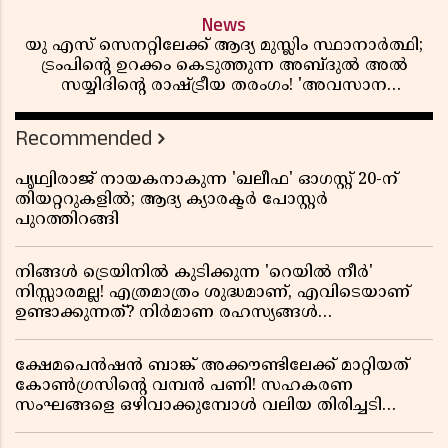
News
യു എസ് സെനറ്റിലേക്ക് ആദ്യ മുസ്ലിം സ്ഥാനാർത്ഥി;
ട്രംപിന്റെ ഉറക്കം കെടുത്തുന്ന അബ്ദുൽ അൽ
സയ്യിദിന്റെ രാഷ്ട്രീയ തരംഗം! 'അവസാന
റിപ്പബ്ലിക്കൻ പ്രസിഡന്റാകുമോ ട്രംപ്?'
Recommended
പൃഥ്വിരാജ് നായകനാകുന്ന 'ഖലീഫ' ഓഗസ്റ്റ് 20-ന്
തിയറ്ററുകളിൽ; ആദ്യ ക്യാരക്ടർ പോസ്റ്റർ
പുറത്തിറങ്ങി
നിങ്ങൾ ട്രെയിനിൽ കുടിക്കുന്ന 'റെയിൽ നീർ'
നിസ്സാരമല്ല! എത്രമാത്രം ശുദ്ധമാണ്, എവിടെയാണ്
ഉണ്ടാക്കുന്നത്? നിർമാണ രഹസ്യങ്ങൾ
അത്ഭുതപ്പെടുത്തും
ക്ഷേമപെൻഷൻ ബാങ്ക് അക്കൗണ്ടിലേക്ക് മാറ്റിയത്
കോൺഗ്രസിന്റെ വമ്പൻ പണി! സഹകരണ
സംഘങ്ങളെ ഒഴിവാക്കുമ്പോൾ വലിയ തിരിച്ചടി
സിപിഎമ്മിന്? നഷ്ടമാകുന്നത് ജനകീയ അടിത്തറ!