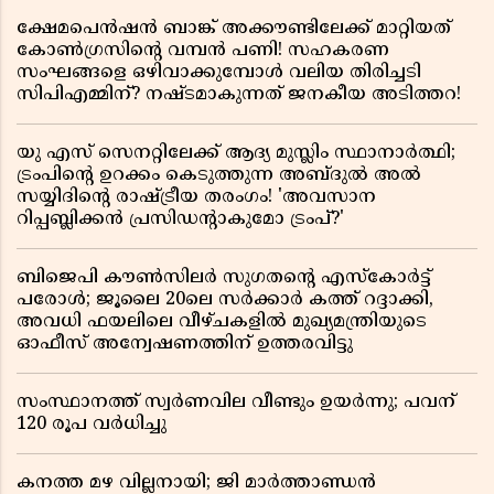
ക്ഷേമപെൻഷൻ ബാങ്ക് അക്കൗണ്ടിലേക്ക് മാറ്റിയത്
കോൺഗ്രസിന്റെ വമ്പൻ പണി! സഹകരണ
സംഘങ്ങളെ ഒഴിവാക്കുമ്പോൾ വലിയ തിരിച്ചടി
സിപിഎമ്മിന്? നഷ്ടമാകുന്നത് ജനകീയ അടിത്തറ!
യു എസ് സെനറ്റിലേക്ക് ആദ്യ മുസ്ലിം സ്ഥാനാർത്ഥി;
ട്രംപിന്റെ ഉറക്കം കെടുത്തുന്ന അബ്ദുൽ അൽ
സയ്യിദിന്റെ രാഷ്ട്രീയ തരംഗം! 'അവസാന
റിപ്പബ്ലിക്കൻ പ്രസിഡന്റാകുമോ ട്രംപ്?'
ബിജെപി കൗൺസിലർ സുഗതന്റെ എസ്‌കോർട്ട്
പരോൾ; ജൂലൈ 20ലെ സർക്കാർ കത്ത് റദ്ദാക്കി,
അവധി ഫയലിലെ വീഴ്ചകളിൽ മുഖ്യമന്ത്രിയുടെ
ഓഫീസ് അന്വേഷണത്തിന് ഉത്തരവിട്ടു
സംസ്ഥാനത്ത് സ്വര്‍ണവില വീണ്ടും ഉയർന്നു; പവന്
120 രൂപ വര്‍ധിച്ചു
കനത്ത മഴ വില്ലനായി; ജി മാർത്താണ്ഡൻ