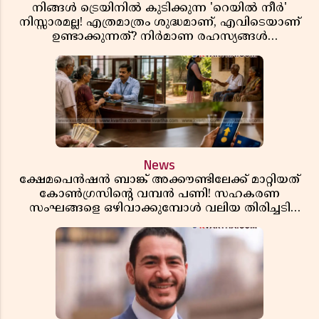
നിങ്ങൾ ട്രെയിനിൽ കുടിക്കുന്ന 'റെയിൽ നീർ'
നിസ്സാരമല്ല! എത്രമാത്രം ശുദ്ധമാണ്, എവിടെയാണ്
ഉണ്ടാക്കുന്നത്? നിർമാണ രഹസ്യങ്ങൾ
അത്ഭുതപ്പെടുത്തും
News
ക്ഷേമപെൻഷൻ ബാങ്ക് അക്കൗണ്ടിലേക്ക് മാറ്റിയത്
കോൺഗ്രസിന്റെ വമ്പൻ പണി! സഹകരണ
സംഘങ്ങളെ ഒഴിവാക്കുമ്പോൾ വലിയ തിരിച്ചടി
സിപിഎമ്മിന്? നഷ്ടമാകുന്നത് ജനകീയ അടിത്തറ!