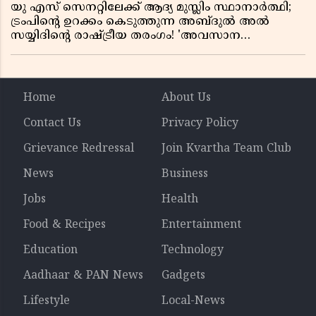
യു എസ് സെനറ്റിലേക്ക് ആദ്യ മുസ്ലിം സ്ഥാനാർത്ഥി;
ട്രംപിന്റെ ഉറക്കം കെടുത്തുന്ന അബ്ദുൽ അൽ
സയ്യിദിന്റെ രാഷ്ട്രീയ തരംഗം! 'അവസാന
റിപ്പബ്ലിക്കൻ പ്രസിഡന്റാകുമോ ട്രംപ്?'
Home
About Us
Contact Us
Privacy Policy
Grievance Redressal
Join Kvartha Team Club
News
Business
Jobs
Health
Food & Recipes
Entertainment
Education
Technology
Aadhaar & PAN News
Gadgets
Lifestyle
Local-News