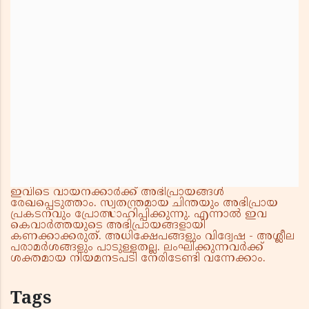
ഇവിടെ വായനക്കാർക്ക് അഭിപ്രായങ്ങൾ
രേഖപ്പെടുത്താം. സ്വതന്ത്രമായ ചിന്തയും അഭിപ്രായ
പ്രകടനവും പ്രോത്സാഹിപ്പിക്കുന്നു. എന്നാൽ ഇവ
കെവാർത്തയുടെ അഭിപ്രായങ്ങളായി
കണക്കാക്കരുത്. അധിക്ഷേപങ്ങളും വിദ്വേഷ - അശ്ലീല
പരാമർശങ്ങളും പാടുള്ളതല്ല. ലംഘിക്കുന്നവർക്ക്
ശക്തമായ നിയമനടപടി നേരിടേണ്ടി വന്നേക്കാം.
Tags