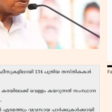
F
ഓഫീസുകളിലായി 134 പുതിയ തസ്തികകൾ
കരയിലേക്ക് വെള്ളം കയറുന്നത് സംസ്ഥാന
.
ർ എരമത്തും വ്യവസായ പാർക്കുകൾക്കായി