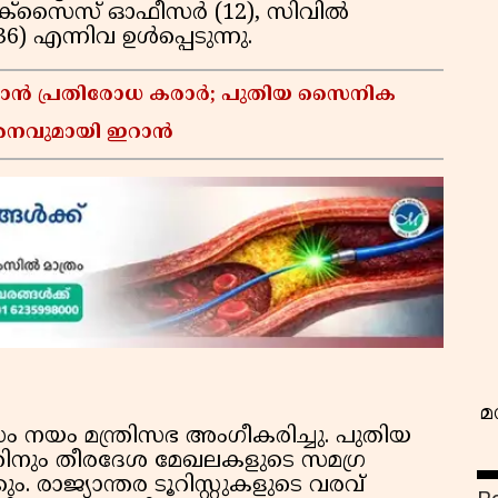
ക്‌സൈസ് ഓഫീസര്‍ (12), സിവില്‍
എന്നിവ ഉള്‍പ്പെടുന്നു.
്താൻ പ്രതിരോധ കരാർ; പുതിയ സൈനിക
മർശനവുമായി ഇറാൻ
വ
മ
സം നയം മന്ത്രിസഭ അംഗീകരിച്ചു. പുതിയ
തിനും തീരദേശ മേഖലകളുടെ സമഗ്ര
രാജ്യാന്തര ടൂറിസ്റ്റുകളുടെ വരവ്