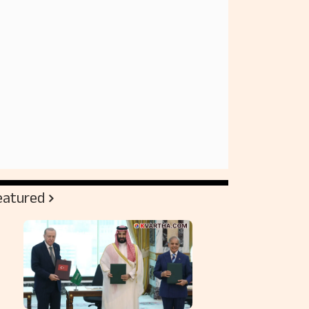
eatured