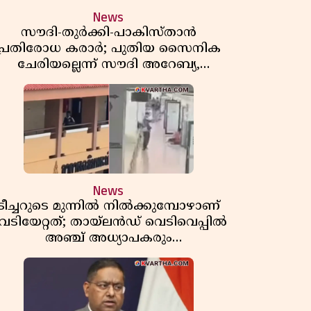
News
സൗദി-തുർക്കി-പാകിസ്താൻ
പ്രതിരോധ കരാർ; പുതിയ സൈനിക
ചേരിയല്ലെന്ന് സൗദി അറേബ്യ,
വിമർശനവുമായി ഇറാൻ
News
ടീച്ചറുടെ മുന്നിൽ നിൽക്കുമ്പോഴാണ്
െടിയേറ്റത്; തായ്‌ലൻഡ് വെടിവെപ്പിൽ
അഞ്ച് അധ്യാപകരും
മുത്തശ്ശീമുത്തശ്ശന്മാരും കൊല്ലപ്പെട്ടു,
മരണസംഖ്യ 7; ഞെട്ടിക്കുന്ന
വെളിപ്പെടുത്തലുകൾ