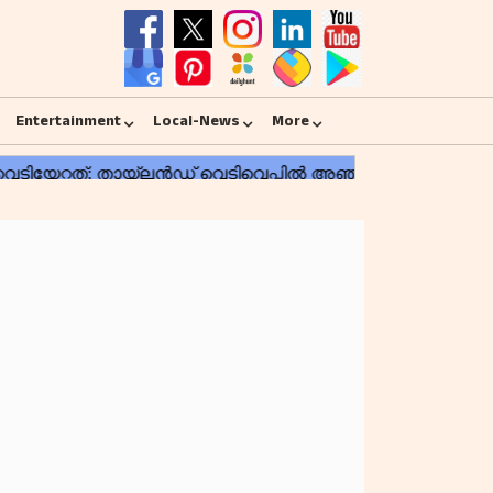
Entertainment
Local-News
More