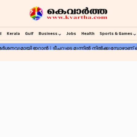
d
Kerala
Gulf
Business
Jobs
Health
Sports & Games