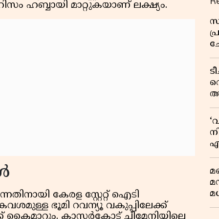
R
ടൂറിസം ഹബ്ബായി മാറ്റുകയാണ് ലക്ഷ്യം.
സ
പ
ച
വ
ട
വ
അ
മു
മ
‘
വ
നി
എ
വ
്‍
മണ
മ
മധ
ന്നതിനായി കേരള സ്റ്റേറ്റ് ഐടി
 കൈവശമുള്ള ഭൂമി റവന്യൂ വകുപ്പിലേക്ക്
്ക്ക് കൈമാറും. കാസര്‍കോട് ചീമേനിയിലെ