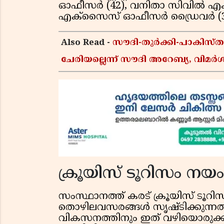
ഓഫീസര്‍ (42), വനിതാ സിവില്‍ എ
എക്‌സൈസ് ഓഫീസര്‍ ഡ്രൈവര്‍ (36) 
Also Read -
സൗദി-തുർക്കി-പാകിസ
ചേരിയല്ലെന്ന് സൗദി അറേബ്യ, വി
ക്രൂയിസ് ടൂറിസം നയം
സംസ്ഥാനത്ത് കരട് ക്രൂയിസ് ടൂറി
തൊഴിലവസരങ്ങള്‍ സൃഷ്ടിക്കുന്ന
വികസനത്തിനും ഇത് വഴിയൊരുക്കും. 