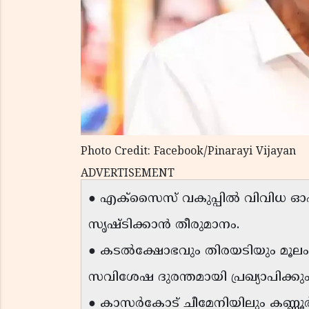
Photo Credit: Facebook/Pinarayi Vijayan
ADVERTISEMENT
● എക്‌സൈസ് വകുപ്പിൽ വിവിധ 
സൃഷ്ടിക്കാൻ തീരുമാനം.
● കടൽക്ഷോഭവും തിരയടിയും മൂലം 
സവിശേഷ ദുരന്തമായി പ്രഖ്യാപിക്കും
● കാസർകോട് ചീമേനിയിലും കണ്ണൂ