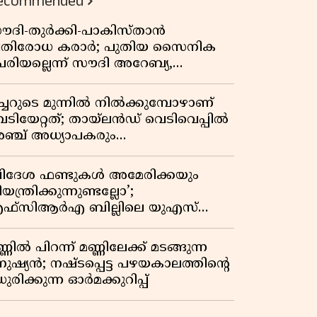
ecommended
ൗദി-തുർക്കി-പാകിസ്താൻ
്രതിരോധ കരാർ; പുതിയ സൈനിക
േരിയല്ലെന്ന് സൗദി അറേബ്യ,
ിമർശനവുമായി ഇറാൻ
ീച്ചറുടെ മുന്നിൽ നിൽക്കുമ്പോഴാണ്
െടിയേറ്റത്; തായ്‌ലൻഡ് വെടിവെപ്പിൽ
ഞ്ച് അധ്യാപകരും
ത്തശ്ശീമുത്തശ്ശന്മാരും കൊല്ലപ്പെട്ടു,
രണസംഖ്യ 7; ഞെട്ടിക്കുന്ന
വിദേശ ഫണ്ടുകൾ അമേരിക്കയും
െളിപ്പെടുത്തലുകൾ
യന്ത്രിക്കുന്നുണ്ടല്ലോ’;
ഫ്സിആർഎ ബില്ലിലെ യുഎസ്
ിമർശനങ്ങൾക്ക് മറുപടിയുമായി ഇന്ത്യ
്ണിൽ പിറന്ന് മണ്ണിലേക്ക് മടങ്ങുന്ന
നുഷ്യൻ; നഷ്ടപ്പെട്ട പഴയകാലത്തിൻ്റെ
ുരിക്കുന്ന ഓർമക്കുറിപ്പ്