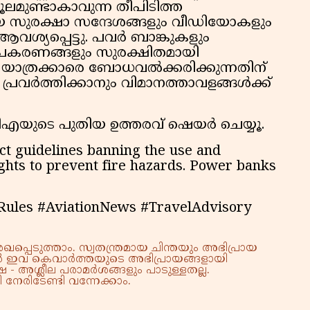
ൂലമുണ്ടാകാവുന്ന തീപിടിത്ത
മായ സുരക്ഷാ സന്ദേശങ്ങളും വീഡിയോകളും
ആവശ്യപ്പെട്ടു. പവർ ബാങ്കുകളും
റ് ഉപകരണങ്ങളും സുരക്ഷിതമായി
ച് യാത്രക്കാരെ ബോധവൽക്കരിക്കുന്നതിന്
രവർത്തിക്കാനും വിമാനത്താവളങ്ങൾക്ക്
എയുടെ പുതിയ ഉത്തരവ് ഷെയര്‍ ചെയ്യൂ.
ct guidelines banning the use and
ghts to prevent fire hazards. Power banks
ules #AviationNews #TravelAdvisory
്പെടുത്താം. സ്വതന്ത്രമായ ചിന്തയും അഭിപ്രായ
്നാൽ ഇവ കെവാർത്തയുടെ അഭിപ്രായങ്ങളായി
 - അശ്ലീല പരാമർശങ്ങളും പാടുള്ളതല്ല.
നേരിടേണ്ടി വന്നേക്കാം.