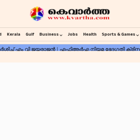
d
Kerala
Gulf
Business
Jobs
Health
Sports & Games