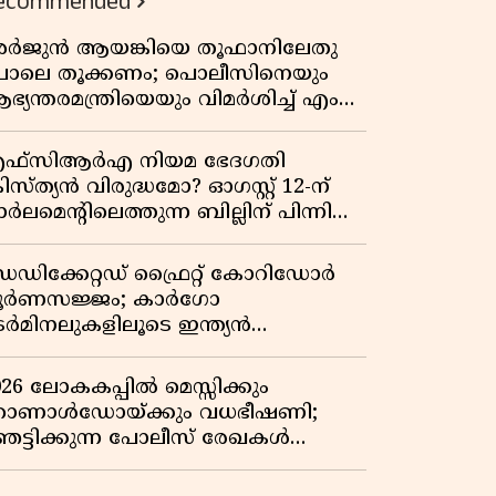
ecommended
ർജുൻ ആയങ്കിയെ തൂഫാനിലേതു
ോലെ തൂക്കണം; പൊലീസിനെയും
ഭ്യന്തരമന്ത്രിയെയും വിമർശിച്ച് എം
ി ജയരാജൻ
ഫ്സിആർഎ നിയമ ഭേദഗതി
രിസ്ത്യൻ വിരുദ്ധമോ? ഓഗസ്റ്റ് 12-ന്
ർലമെന്റിലെത്തുന്ന ബില്ലിന് പിന്നിലെ
ഥാർത്ഥ അജണ്ട എന്ത്?
െഡിക്കേറ്റഡ് ഫ്രൈറ്റ് കോറിഡോർ
ൂർണസജ്ജം; കാർഗോ
െർമിനലുകളിലൂടെ ഇന്ത്യൻ
െയിൽവേയുടെ ചരക്ക് ഗതാഗതത്തിൽ
ൻ കുതിപ്പ്
026 ലോകകപ്പിൽ മെസ്സിക്കും
ൊണാൾഡോയ്ക്കും വധഭീഷണി;
െട്ടിക്കുന്ന പോലീസ് രേഖകൾ
റത്ത്