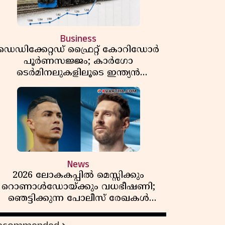
Business
ഡെഡിക്കേറ്റഡ് ഫ്രൈറ്റ് കോറിഡോർ
പൂർണസജ്ജം; കാർഗോ
ടെർമിനലുകളിലൂടെ ഇന്ത്യൻ
െയിൽവേയുടെ ചരക്ക് ഗതാഗതത്തിൽ
വൻ കുതിപ്പ്
News
2026 ലോകകപ്പിൽ മെസ്സിക്കും
റൊണാൾഡോയ്ക്കും വധഭീഷണി;
ഞെട്ടിക്കുന്ന പോലീസ് രേഖകൾ
പുറത്ത്