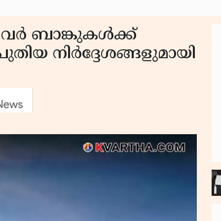
പവർ ബാങ്കുകൾക്ക്
ുതിയ നിർദ്ദേശങ്ങളുമായി