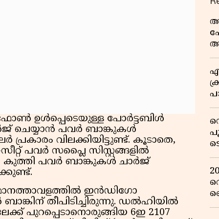
R
അ
പ
ആ
വ
എ
ക്
പാ
യ
ഫോൺ ഉൾപ്പെടെയുള്ള പോർട്ടബിൾ
ഡ
ജ് ചെയ്യാൻ പവർ ബാങ്കുകൾ
പ
പ്രകാരം വിലക്കിയിട്ടുണ്ട്. കൂടാതെ,
ട
റ്റ് പവർ സപ്ലൈ സിസ്റ്റങ്ങളിൽ
റ
കൾ) കുത്തി പവർ ബാങ്കുകൾ ചാർജ്
വ
2
കുണ്ട്.
റ
മാനത്താവളത്തിൽ ഇൻഡിഗോ
ഞ
 ബാങ്കിന് തീപിടിച്ചിരുന്നു. ഡൽഹിയിൽ
പു
േക്ക് പുറപ്പെടാനൊരുങ്ങിയ 6ഇ 2107