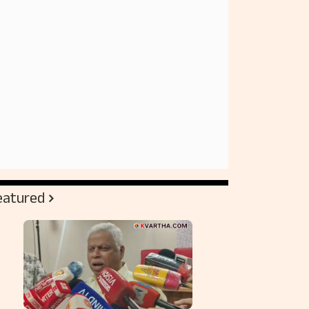
eatured