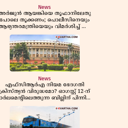
News
അർജുൻ ആയങ്കിയെ തൂഫാനിലേതു
പോലെ തൂക്കണം; പൊലീസിനെയും
ആഭ്യന്തരമന്ത്രിയെയും വിമർശിച്ച് എം
വി ജയരാജൻ
News
എഫ്സിആർഎ നിയമ ഭേദഗതി
ക്രിസ്ത്യൻ വിരുദ്ധമോ? ഓഗസ്റ്റ് 12-ന്
ാർലമെന്റിലെത്തുന്ന ബില്ലിന് പിന്നിലെ
യഥാർത്ഥ അജണ്ട എന്ത്?