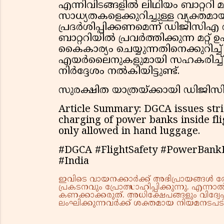
എന്നിവിടങ്ങളിൽ ലിഥിയം ബാറ്ററി മ
സാധ്യതകളെക്കുറിച്ചുള്ള വ്യക്ത
പ്രദർശിപ്പിക്കണമെന്ന് ഡിജിസിഎ 
ബാറ്ററിയിൽ പ്രവർത്തിക്കുന്ന മറ്
കൈകാര്യം ചെയ്യുന്നതിനെക്കുറിച്
എയർലൈനുകളുമായി സഹകരിച്ച് പ്
നിർദ്ദേശം നൽകിയിട്ടുണ്ട്.
സുരക്ഷിത യാത്രയ്ക്കായി ഡിജിസി
Article Summary: DGCA issues stri
charging of power banks inside fli
only allowed in hand luggage.
#DGCA #FlightSafety #PowerBankR
#India
ഇവിടെ വായനക്കാർക്ക് അഭിപ്രായങ്ങൾ രേഖപ
പ്രകടനവും പ്രോത്സാഹിപ്പിക്കുന്നു. എന
കണക്കാക്കരുത്. അധിക്ഷേപങ്ങളും വിദ്വേഷ
ലംഘിക്കുന്നവർക്ക് ശക്തമായ നിയമനടപടി 