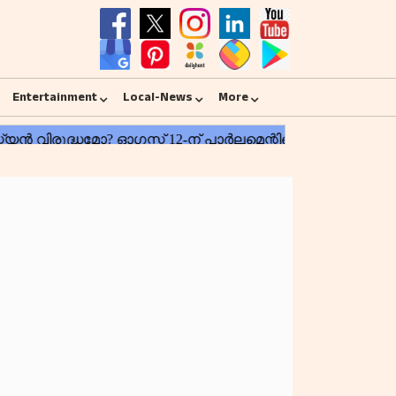
Entertainment
Local-News
More