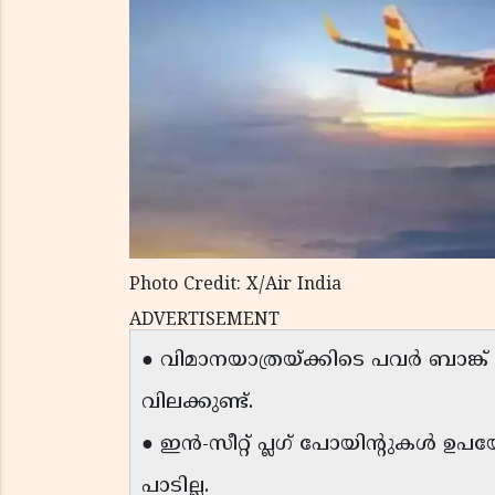
Photo Credit: X/Air India
ADVERTISEMENT
● വിമാനയാത്രയ്ക്കിടെ പവർ ബാങ്ക
വിലക്കുണ്ട്.
● ഇൻ-സീറ്റ് പ്ലഗ് പോയിന്റുകൾ ഉപയ
പാടില്ല.