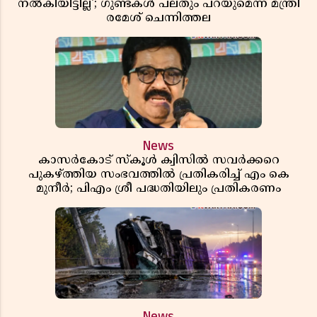
നൽകിയിട്ടില്ല'; ഗുണ്ടകൾ പലതും പറയുമെന്ന് മന്ത്രി
രമേശ് ചെന്നിത്തല
News
കാസർകോട് സ്കൂൾ ക്വിസിൽ സവർക്കറെ
പുകഴ്ത്തിയ സംഭവത്തിൽ പ്രതികരിച്ച് എം കെ
മുനീർ; പിഎം ശ്രീ പദ്ധതിയിലും പ്രതികരണം
News