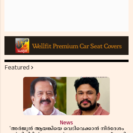
Featured
News
'അർജുൻ ആയങ്കിയെ വെടിവെക്കാൻ നിർദേശം