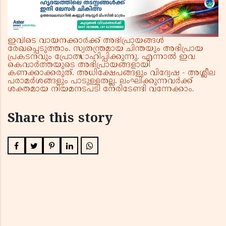
ചെന്നിത്തല
ഇവിടെ വായനക്കാർക്ക് അഭിപ്രായങ്ങൾ
രേഖപ്പെടുത്താം. സ്വതന്ത്രമായ ചിന്തയും അഭിപ്രായ
പ്രകടനവും പ്രോത്സാഹിപ്പിക്കുന്നു. എന്നാൽ ഇവ
കെവാർത്തയുടെ അഭിപ്രായങ്ങളായി
കണക്കാക്കരുത്. അധിക്ഷേപങ്ങളും വിദ്വേഷ - അശ്ലീല
പരാമർശങ്ങളും പാടുള്ളതല്ല. ലംഘിക്കുന്നവർക്ക്
ശക്തമായ നിയമനടപടി നേരിടേണ്ടി വന്നേക്കാം.
Share this story