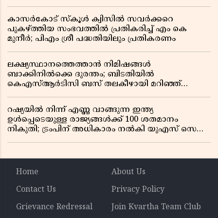
കാസർകോട് സ്കൂൾ ക്വിസിൽ സവർക്കറെ
പുകഴ്ത്തിയ സംഭവത്തിൽ പ്രതികരിച്ച് എം കെ
മുനീർ; പിഎം ശ്രീ പദ്ധതിയിലും പ്രതികരണം
ലക്ഷ്യസ്ഥാനത്തെത്താൻ നിമിഷങ്ങൾ
ബാക്കിനിൽക്കെ ദുരന്തം; ബിടതിയിൽ
കെഎസ്ആർടിസി ബസ് തലകീഴായി മറിഞ്ഞ്
ഡ്രൈവറും കണ്ടക്ടറും മരിച്ചു
റഷ്യയിൽ നിന്ന് എണ്ണ വാങ്ങുന്ന ഇന്ത്യ
ഉൾപ്പെടെയുള്ള രാജ്യങ്ങൾക്ക് 100 ശതമാനം
നികുതി; ട്രംപിന് അധികാരം നൽകി യുഎസ് സെനറ്റ്
ബിൽ പാസാക്കി
Home
About Us
Contact Us
Privacy Policy
Grievance Redressal
Join Kvartha Team Club