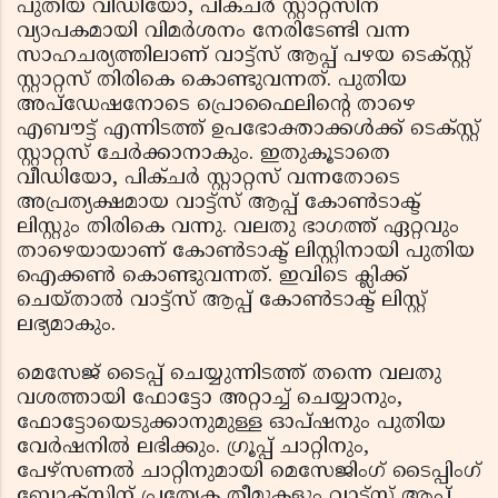
പുതിയ വീഡിയോ, പിക്ചര്‍ സ്റ്റാറ്റസിന്
വ്യാപകമായി വിമര്‍ശനം നേരിടേണ്ടി വന്ന
സാഹചര്യത്തിലാണ് വാട്ട്‌സ് ആപ്പ് പഴയ ടെക്സ്റ്റ്
സ്റ്റാറ്റസ് തിരികെ കൊണ്ടുവന്നത്. പുതിയ
അപ്‌ഡേഷനോടെ പ്രൊഫൈലിന്റെ താഴെ
എബൗട്ട് എന്നിടത്ത് ഉപഭോക്താക്കള്‍ക്ക് ടെക്‌സ്റ്റ്
സ്റ്റാറ്റസ് ചേര്‍ക്കാനാകും. ഇതുകൂടാതെ
വീഡിയോ, പിക്ചര്‍ സ്റ്റാറ്റസ് വന്നതോടെ
അപ്രത്യക്ഷമായ വാട്ട്‌സ് ആപ്പ് കോണ്‍ടാക്ട്
ലിസ്റ്റും തിരികെ വന്നു. വലതു ഭാഗത്ത് ഏറ്റവും
താഴെയായാണ് കോണ്‍ടാക്ട് ലിസ്റ്റിനായി പുതിയ
ഐക്കണ്‍ കൊണ്ടുവന്നത്. ഇവിടെ ക്ലിക്ക്
ചെയ്താല്‍ വാട്ട്‌സ് ആപ്പ് കോണ്‍ടാക്ട് ലിസ്റ്റ്
ലഭ്യമാകും.
മെസേജ് ടൈപ്പ് ചെയ്യുന്നിടത്ത് തന്നെ വലതു
വശത്തായി ഫോട്ടോ അറ്റാച്ച് ചെയ്യാനും,
ഫോട്ടോയെടുക്കാനുമുള്ള ഓപ്ഷനും പുതിയ
വേര്‍ഷനില്‍ ലഭിക്കും. ഗ്രൂപ്പ് ചാറ്റിനും,
പേഴ്‌സണല്‍ ചാറ്റിനുമായി മെസേജിംഗ് ടൈപ്പിംഗ്
ബോക്‌സിന് പ്രത്യേക തീമുകളും വാട്ട്‌സ് ആപ്പ്