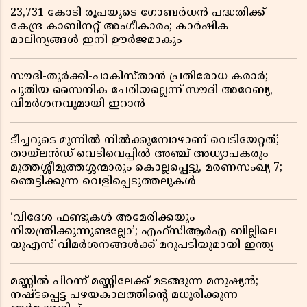
23,731 കോടി രൂപയുടെ ഗോബർധൻ പദ്ധതിക്ക്
കേന്ദ്ര കാബിനറ്റ് അംഗീകാരം; കാർഷിക
മാലിന്യങ്ങൾ ഇനി ഊർജമാകും
സൗദി-തുർക്കി-പാകിസ്താൻ പ്രതിരോധ കരാർ;
പുതിയ സൈനിക ചേരിയല്ലെന്ന് സൗദി അറേബ്യ,
വിമർശനവുമായി ഇറാൻ
ടീച്ചറുടെ മുന്നിൽ നിൽക്കുമ്പോഴാണ് വെടിയേറ്റത്;
തായ്‌ലൻഡ് വെടിവെപ്പിൽ അഞ്ച് അധ്യാപകരും
മുത്തശ്ശീമുത്തശ്ശന്മാരും കൊല്ലപ്പെട്ടു, മരണസംഖ്യ 7;
ഞെട്ടിക്കുന്ന വെളിപ്പെടുത്തലുകൾ
‘വിദേശ ഫണ്ടുകൾ അമേരിക്കയും
നിയന്ത്രിക്കുന്നുണ്ടല്ലോ’; എഫ്സിആർഎ ബില്ലിലെ
യുഎസ് വിമർശനങ്ങൾക്ക് മറുപടിയുമായി ഇന്ത്യ
മണ്ണിൽ പിറന്ന് മണ്ണിലേക്ക് മടങ്ങുന്ന മനുഷ്യൻ;
നഷ്ടപ്പെട്ട പഴയകാലത്തിൻ്റെ മധുരിക്കുന്ന