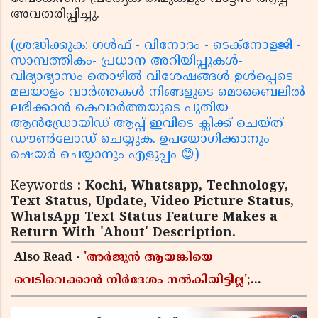
അവതരിപ്പിച്ചു.
(ശ്രദ്ധിക്കുക: ഗൾഫ് - വിനോദം - ടെക്നോളജി -
സാമ്പത്തികം- പ്രധാന അറിയിപ്പുകൾ-
വിദ്യാഭ്യാസം-തൊഴിൽ വിശേഷങ്ങൾ ഉൾപ്പെടെ
മലയാളം വാർത്തകൾ നിങ്ങളുടെ മൊബൈലിൽ
ലഭിക്കാൻ കെവാർത്തയുടെ പുതിയ
ആൻഡ്രോയിഡ് ആപ്പ് ഇവിടെ ക്ലിക്ക് ചെയ്ത്
ഡൗൺലോഡ് ചെയ്യുക. ഉപയോഗിക്കാനും
ഷെയർ ചെയ്യാനും എളുപ്പം 😊)
Keywords
: Kochi, Whatsapp, Technology,
Text Status, Update, Video Picture Status,
WhatsApp Text Status Feature Makes a
Return With 'About' Description.
Also Read -
'അർജുൻ ആയങ്കിയെ
വെടിവെക്കാൻ നിർദേശം നൽകിയിട്ടില്ല';
ഗുണ്ടകൾ പലതും പറയുമെന്ന് മന്ത്രി രമേശ്