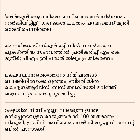
'അർജുൻ ആയങ്കിയെ വെടിവെക്കാൻ നിർദേശം
നൽകിയിട്ടില്ല'; ഗുണ്ടകൾ പലതും പറയുമെന്ന് മന്ത്രി
രമേശ് ചെന്നിത്തല
കാസർകോട് സ്കൂൾ ക്വിസിൽ സവർക്കറെ
പുകഴ്ത്തിയ സംഭവത്തിൽ പ്രതികരിച്ച് എം കെ
മുനീർ; പിഎം ശ്രീ പദ്ധതിയിലും പ്രതികരണം
ലക്ഷ്യസ്ഥാനത്തെത്താൻ നിമിഷങ്ങൾ
ബാക്കിനിൽക്കെ ദുരന്തം; ബിടതിയിൽ
കെഎസ്ആർടിസി ബസ് തലകീഴായി മറിഞ്ഞ്
ഡ്രൈവറും കണ്ടക്ടറും മരിച്ചു
റഷ്യയിൽ നിന്ന് എണ്ണ വാങ്ങുന്ന ഇന്ത്യ
ഉൾപ്പെടെയുള്ള രാജ്യങ്ങൾക്ക് 100 ശതമാനം
നികുതി; ട്രംപിന് അധികാരം നൽകി യുഎസ് സെനറ്റ്
ബിൽ പാസാക്കി