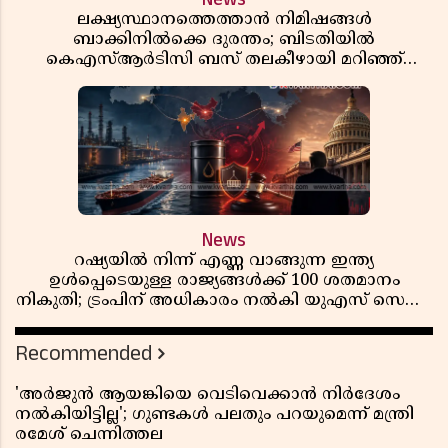
ലക്ഷ്യസ്ഥാനത്തെത്താൻ നിമിഷങ്ങൾ
ബാക്കിനിൽക്കെ ദുരന്തം; ബിടതിയിൽ
കെഎസ്ആർടിസി ബസ് തലകീഴായി മറിഞ്ഞ്
ഡ്രൈവറും കണ്ടക്ടറും മരിച്ചു
News
റഷ്യയിൽ നിന്ന് എണ്ണ വാങ്ങുന്ന ഇന്ത്യ
ഉൾപ്പെടെയുള്ള രാജ്യങ്ങൾക്ക് 100 ശതമാനം
നികുതി; ട്രംപിന് അധികാരം നൽകി യുഎസ് സെനറ്റ്
ബിൽ പാസാക്കി
Recommended
'അർജുൻ ആയങ്കിയെ വെടിവെക്കാൻ നിർദേശം
നൽകിയിട്ടില്ല'; ഗുണ്ടകൾ പലതും പറയുമെന്ന് മന്ത്രി
രമേശ് ചെന്നിത്തല