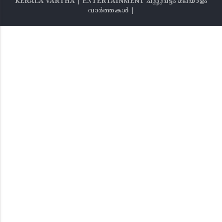
KERALA VARTHA | ENTERTAINMENT ചുറ്റുവട്ടം മലയാളം
വാര്‍ത്തകൾ |