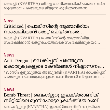
ആരോഗ്യം സംരക്ഷിക്കൂ; നിര്‍ദേശവുമായി
കൊച്ചി: (KVARTHA) ശീതള പാനീയങ്ങള്‍ക്ക് പകരം നല്ല
ഐസിഎംആര്‍
ശുദ്ധമായ പഴങ്ങളുടെ ജ്യൂസ് കുടിക്കണമെന്ന
നിര്‍ദേശവുമായി ഐസിഎംആര്‍. പഴങ്ങളുടെ ജ്യൂസ്
കുടിക്കുന്നത് വഴി കലോറിയും പഞ്ചസാരയും
News
കുറയുന്നുവെന്ന കാര്യത്തില്‍ സ
Criticized | പൊലീസിന്റെ ആത്മവീര്യം
സംരക്ഷിക്കാന്‍ തെറ്റ് ചെയ്തവരെ
സംരക്ഷിക്കുകയാണോ വേണ്ടത്?
കൊച്ചി: (KVARTHA) പൊലീസിന്റെ ആത്മവീര്യം
രൂക്ഷവിമര്‍ശനവുമായി ഹൈകോടതി
സംരക്ഷിക്കാന്‍ തെറ്റ് ചെയ്തവരെ സംരക്ഷിക്കുകയാണോ
വേണ്ടതെന്ന ചോദ്യവുമായി ഹൈകോടതി. ആലത്തൂര്‍
പൊലീസ് സ്റ്റേഷനില്‍ അഭിഭാഷകനോട്
News
അപമര്യാദയായി പെരുമാറിയെന്ന കേസുമായി ബ
Anti-Dengue | ഡെങ്കിപ്പനി പരത്തുന്ന
കൊതുകുകളുടെ കേന്ദ്രങ്ങള്‍ നിഷ്കാസനം
ചെയ്ത് യുഎഇ ആരോഗ്യ- പ്രതിരോധ
/ ഖാസിം ഉടുമ്പുന്തല അബൂദബി: (KVARTHA) ഡെങ്കിപ്പനി
വകുപ്പ് അധികൃതർ
പരത്തുന്ന കൊതുകുകളുടെ കേന്ദ്രങ്ങള്‍ നിഷ്കാസനം
ചെയ്ത് യുഎഇ ആരോഗ്യ പ്രതിരോധ വകുപ്പ്
അധികൃതര്‍. ഡെങ്കിപ്പനി പരത്തുന്ന കൊതുകുകളെ
News
കണ്ടെത്തിയ 409 സ്ഥലങ്ങള്
Bomb Threat | ബെംഗ്ളൂറു ഇലക്‌ട്രോണിക്
സിറ്റിയിലെ മൂന്ന് ഹോട്ടലുകൾക്ക് ബോംബ്
ഭീഷണി; അന്വേഷണം പുരോഗമിക്കുന്നു
ബെംഗ്ളൂറു: (KVARTHA) ഇലക്‌ട്രോണിക് സിറ്റിയിലെ