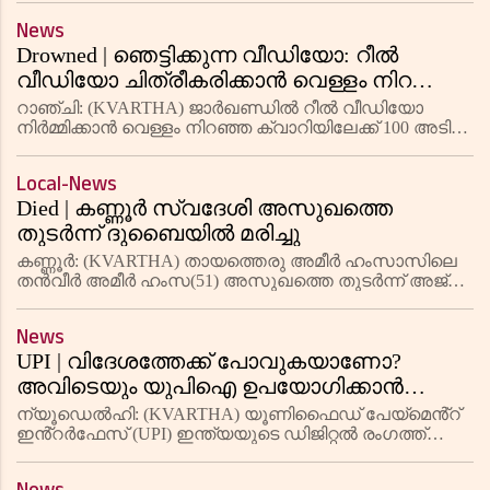
പേര്‍ക്കെതിരെ കേസെടുത്തു
പരാതിയില്‍ ഐടി വ്യവസായി രാജേഷ് നമ്പ്യാര്‍
News
ഉള്‍പെടെ മൂന്നുപേര്‍ക്
Drowned | ഞെട്ടിക്കുന്ന വീഡിയോ: റീൽ
വീഡിയോ ചിത്രീകരിക്കാൻ വെള്ളം നിറഞ്ഞ
ക്വാറിയിലേക്ക് 100 അടി ഉയരത്തിൽ നിന്ന്
റാഞ്ചി: (KVARTHA) ജാർഖണ്ഡിൽ റീൽ വീഡിയോ
ചാടി; യുവാവ് മുങ്ങിമരിച്ചു
നിർമ്മിക്കാൻ വെള്ളം നിറഞ്ഞ ക്വാറിയിലേക്ക് 100 അടി
ഉയരത്തിൽ നിന്ന് ചാടിയ യുവാവ് മുങ്ങിമരിച്ചു. തൗസീഫ്
എന്ന യുവാവാണ് മരിച്ചത്. ജിരാവാദി പൊലീസ് സ്റ്റേഷൻ
Local-News
പരിധിയിലെ
Died | കണ്ണൂര്‍ സ്വദേശി അസുഖത്തെ
തുടര്‍ന്ന് ദുബൈയില്‍ മരിച്ചു
കണ്ണൂര്‍: (KVARTHA) തായത്തെരു അമീര്‍ ഹംസാസിലെ
തന്‍വീര്‍ അമീര്‍ ഹംസ(51) അസുഖത്തെ തുടര്‍ന്ന് അജ്
മാനില്‍ മരിച്ചു. സുഹൃത്തുക്കളോടൊപ്പം കളികണ്ട്
പുറത്തിറങ്ങിയപ്പോള്‍ തലചുറ്റി വീഴുകയായിരുന്നു. ഉടന്‍
News
തന്നെ
UPI | വിദേശത്തേക്ക് പോവുകയാണോ?
അവിടെയും യുപിഐ ഉപയോഗിക്കാൻ
യാത്രയ്ക്ക് മുമ്പ് ഈ കാര്യങ്ങൾ
ന്യൂഡെൽഹി: (KVARTHA) യൂണിഫൈഡ് പേയ്‌മെൻ്റ്
ചെയ്തിരിക്കണം
ഇൻ്റർഫേസ് (UPI) ഇന്ത്യയുടെ ഡിജിറ്റൽ രംഗത്ത്
വിപ്ലവം സൃഷ്ടിച്ചു. വ്യക്തികൾ അവരുടെ പണം
കൈകാര്യം ചെയ്യുന്ന രീതിയിൽ വലിയ മാറ്റമുണ്ടായി.