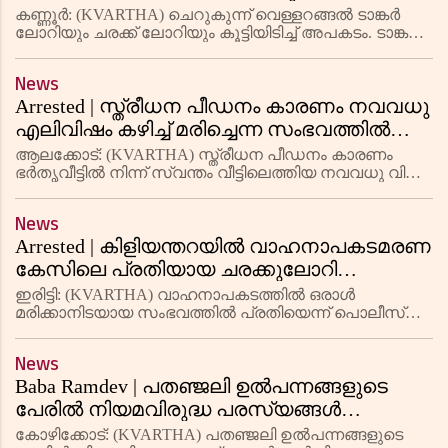
ലോറിയും കൂട്ടിയിടിച്ചു
കണ്ണൂര്‍: (KVARTHA) ചെറുകുന്ന് വെള്ളറങ്ങല്‍ ടാങ്കര്‍
ലോറിയും ചരക്ക് ലോറിയും കൂട്ടിയിടിച്ച് അപകടം. ടാങ്കര്‍
ലോറി ഡ്രൈവര്‍ ക്യാബിനില്‍ കുടുങ്ങി. ഫയര്‍ഫോഴ്സും
പ്രദേശവാസികളും ചേര്‍ന്ന് രക്ഷാപ്രവര്‍ത്തനം
News
Arrested | സ്ത്രീധന പീഡനം കാരണം നവവധു
എലിവിഷം കഴിച്ച് മരിച്ചെന്ന സംഭവത്തില്‍
അറസ്റ്റിലായ ഭര്‍ത്താവും ഭര്‍തൃമാതാവും
ആലക്കോട്: (KVARTHA) സ്ത്രീധന പീഡനം കാരണം
റിമാന്‍ഡില്‍
ഭര്‍തൃവീട്ടില്‍ നിന്ന് സ്വന്തം വീട്ടിലെത്തിയ നവവധു വിഷം
ഉള്ളില്‍ച്ചെന്ന് ചികിത്സയിലിരിക്കെ മരിച്ച സംഭവത്തില്‍
ഭര്‍ത്താവിനെയും ഭര്‍തൃമാതാവിനെയും കോടതി 14
News
ദിവസത
Arrested | കിളിയന്തറയില്‍ വാഹനാപകടമരണ
കേസിലെ പ്രതിയായ ചരക്കുലോറി
ഡ്രൈവര്‍ 28 വര്‍ഷത്തിന് ശേഷം അറസ്റ്റില്‍
ഇരിട്ടി: (KVARTHA) വാഹനാപകടത്തില്‍ ഒരാള്‍
മരിക്കാനിടയായ സംഭവത്തില്‍ പ്രതിയെന്ന് പൊലീസ്
കണ്ടെത്തിയ ചരക്കുലോറി ഡ്രൈവര്‍ കാല്‍ നൂറ്റാണ്ടിന്
ശേഷം അറസ്റ്റില്‍. 1996-ല്‍ ഇരിട്ടി കിളിയന്തറയില്‍ വച്ച്
News
നാഷനല്
Baba Ramdev | പതഞ്ജലി ഉല്‍പന്നങ്ങളുടെ
പേരില്‍ നിയമവിരുദ്ധ പരസ്യങ്ങള്‍
നല്‍കിയെന്ന കേസില്‍ ബാബാ രാം
കോഴിക്കോട്: (KVARTHA) പതഞ്ജലി ഉല്‍പന്നങ്ങളുടെ