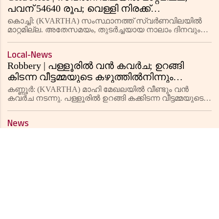
പവന് 54640 രൂപ; വെള്ളി നിരക്ക്
സെഞ്ചുറിയടിച്ചു
കൊച്ചി: (KVARTHA) സംസ്ഥാനത്ത് സ്വര്‍ണവിലയില്‍
മാറ്റമില്ല. അതേസമയം, തുടര്‍ച്ചയായ നാലാം ദിനവും
വെള്ളി നിരക്കില്‍ വര്‍ധനവ് രേഖപ്പെടുത്തി. ബുധനാഴ്ച
(22.05.2024) ഒരു ഗ്രാം 22 കാരറ്റ് സ്വര്‍ണത്തിന് 6830 രൂ
Local-News
Robbery | പള്ളൂരില്‍ വന്‍ കവര്‍ച; ഉറങ്ങി
കിടന്ന വീട്ടമ്മയുടെ കഴുത്തില്‍നിന്നും
സ്വര്‍ണമാല കവര്‍ന്ന മോഷ്ടാക്കള്‍ അടുത്ത
കണ്ണൂര്‍: (KVARTHA) മാഹി മേഖലയില്‍ വീണ്ടും വന്‍
വീട്ടിലെ ഇരുചക്രവാഹനവും
കവര്‍ച നടന്നു. പള്ളൂരില്‍ ഉറങ്ങി കക്കിടന്ന വീട്ടമ്മയുടെ
സ്വര്‍ണമാല കവര്‍ന്നതായി പരാതി. പള്ളൂര്‍
അപഹരിച്ചതായി പരാതി
കൊയ്യോട്ടു തെരു ഗണപതി ക്ഷേത്രത്തിന് സമീപം
News
പാച്ചക്കണ്ടിയ
Arrested | കണ്ണൂരിൽ വീണ്ടും ലഹരി വേട്ട;
എംഡിഎംഎയുമായി 2 പേർ പിടിയിൽ
ശ്രീകണ്ഠാപുരം: (KVARTHA) മാരക സിന്തറ്റിക്ക്
മയക്കുമരുന്നായ എംഡിഎംഎയുമായി രണ്ട് പേർ
അറസ്റ്റിൽ. ശ്രീകണ്ഠാപുരം പൊലീസ് സ്റ്റേഷൻ
പരിധിയിലെ മനീഷ് മോഹൻ (35), ജെയിസ് ജോസഫ് (36)
News
എന്നിവരാണ് അറസ്റ്റിലായത്. ഇവരി
Fraud | പാർട് ടൈം ജോലി വാഗ്ദാനം ചെയ്‌ത്‌
വീണ്ടും തട്ടിപ്പ്; 1.57 കോടി രൂപ തട്ടിയെടുത്തു