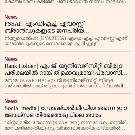
ജയരാജന്‍
കോണ്‍ഗ്രസ് കഴിഞ്ഞ് ചണ്ഡീഗഡില്‍ നിന്നും നാട്ടിലേക്ക്
തിരിച്ചുവരുമ്പോഴാണ് രാജധാനി എക്‌സ്പ്രസില്‍വെച്ച്
ഇ പി ജയരാജന് വെടിയേറ്റത്. വെടിവെച്ചത് കെ
News
സുധാകരന്‍
FSSAI | എംഡിഎച്ച്, എവറസ്റ്റ്
ബ്രാൻഡുകളുടെ ജനപ്രിയ
കറിമസാലകളിൽ കാൻസറിന്
ന്യൂഡെൽഹി: (KVARTHA) എംഡിഎച്ച്, എവറസ്റ്റ് എന്നീ
കാരണമാകുന്ന എഥിലീൻ ഓക്സൈഡിൻ്റെ
ബ്രാൻഡുകളുടെ മസാലകളെ കുറിച്ചുള്ള
വിവാദങ്ങൾക്കിടയിൽ, ഫുഡ് സേഫ്റ്റി ആൻഡ്
അംശങ്ങളൊന്നും കണ്ടെത്തിയിട്ടില്ലെന്ന്
സ്റ്റാൻഡേർഡ് അതോറിറ്റി ഓഫ് ഇന്ത്യ (FSSAI)
ഭക്ഷ്യ സുരക്ഷാ വകുപ്പ്
News
സുപ്രധാന റിപ്പോർട്ട് പുറത്തിറക്കി. അംഗ
Rank Holder | എം ജി യൂനിവേഴ് സിറ്റി ബിരുദ
പരീക്ഷയില്‍ റാങ്ക് തിളക്കവുമായി പ്രവാസി
വിദ്യാര്‍ഥിനി
മനാമ: (KVARTHA) എം ജി യൂനിവേഴ് സിറ്റി ബിരുദ
പരീക്ഷയില്‍ റാങ്ക് തിളക്കവുമായി പ്രവാസി വിദ്യാര്‍ഥിനി.
എം ജി യൂനിവേഴ് സിറ്റിയുടെ ബി എ ഇംഗ്ലീഷ് ലിറ്ററേചര്‍
ആന്‍ഡ് കമ്യൂണികേഷന്‍ ബിരുദത്തില്‍ സെല്‍വ
News
സബിനിക്
Social media | സോഷ്യൽ മീഡിയ തന്നെ ഈ
ലോക്‌സഭ തിരഞ്ഞെടുപ്പിലെ താരം
/ മിന്റാ മരിയ തോമസ് (KVARTHA) ഇന്ന് ലോകം ഒത്തിരി
മാറിക്കഴിഞ്ഞിരിക്കുന്നു. വിവരസാങ്കേതിക വിദ്യയിൽ
പോലും ആ മാറ്റം പ്രസക്തമാണ്. പത്ത് 40 വർഷങ്ങൾക്ക്