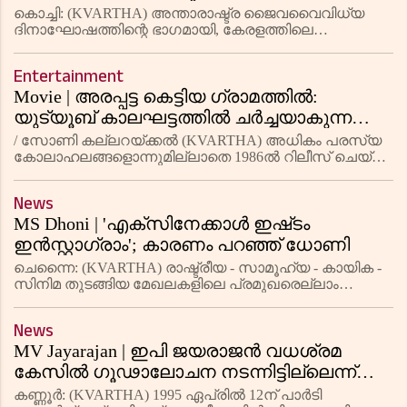
വരെയുള്ള 26 ഹാര്‍ബറുകളില്‍ മത്സ്യ-
കൊച്ചി: (KVARTHA) അന്താരാഷ്ട്ര ജൈവവൈവിധ്യ
ചെമ്മീന്‍-ഞണ്ട്-കക്കവര്‍ഗ ഇനങ്ങളുടെ
ദിനാഘോഷത്തിന്റെ ഭാഗമായി, കേരളത്തിലെ
സമുദ്രജൈവവൈവിധ്യത്തെ മനസ്സിലാക്കാന്‍ ഏകദിന
വിശദമായ അവലോകനം നടത്തി; ഒരു
പഠന സര്‍വേ നടത്തി കേന്ദ്ര സമുദ്രമത്സ്യ ഗവേഷണ
ദിവസം എത്തിയത് 468 ഇനം മീനുകള്‍!
Entertainment
സ്ഥാപനം (സിഎംഎഫ്ആര്‍ഐ). സിഎംഎഫ്ആര
Movie | അരപ്പട്ട കെട്ടിയ ഗ്രാമത്തിൽ:
യുട്യൂബ് കാലഘട്ടത്തിൽ ചർച്ചയാകുന്ന
പഴയൊരു ചിത്രം
/ സോണി കല്ലറയ്ക്കൽ (KVARTHA) അധികം പരസ്യ
കോലാഹലങ്ങളൊന്നുമില്ലാതെ 1986ൽ റിലീസ് ചെയ്ത
സിനിമയായിരുന്നു അരപ്പട്ട കെട്ടിയ ഗ്രാമത്തിൽ.
മമ്മൂട്ടിയായിരുന്നു നായകനെങ്കിലും ഈ സിനിമ വലിയ
News
കോലാഹലങ്ങളൊന്നും ഇല്ലാത
MS Dhoni | 'എക്‌സിനേക്കാൾ ഇഷ്‌ടം
ഇൻസ്റ്റാഗ്രാം'; കാരണം പറഞ്ഞ് ധോണി
ചെന്നൈ: (KVARTHA) രാഷ്ട്രീയ - സാമൂഹ്യ - കായിക -
സിനിമ തുടങ്ങിയ മേഖലകളിലെ പ്രമുഖരെല്ലാം
സാമൂഹ്യ മാധ്യമ പ്ലാറ്റ്‌ഫോമായ എക്‌സിൽ കൂടുതൽ
സജീവമാണ്. എന്നാൽ ഇതിന് അപവാദമാണ് മുൻ
News
ഇന്ത്യൻ ക്രിക്കറ്റ് ടീം ക്യാപ്
MV Jayarajan | ഇപി ജയരാജന്‍ വധശ്രമ
കേസില്‍ ഗൂഢാലോചന നടന്നിട്ടില്ലെന്ന്
കോടതി വിധിയില്‍ പറഞ്ഞിട്ടില്ലെന്ന് എംവി
കണ്ണൂര്‍: (KVARTHA) 1995 ഏപ്രില്‍ 12ന് പാര്‍ടി