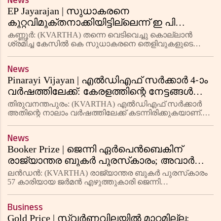
News
രണ്ടാം സ്ഥാനക്കാരായ സൺറൈസേഴ്‌സ
EP Jayarajan | സുധാകരനെ
കുറ്റവിമുക്തനാക്കിയിട്ടില്ലെന്ന് ഇ പി
ജയരാജൻ; 'ആന്ധ്രയിലെ എഫ്ഐആർ
കണ്ണൂർ: (KVARTHA) തന്നെ വെടിവെച്ചു കൊല്ലാൻ
പ്രകാരം കേസ് നിലനിൽക്കുന്നു'
ശ്രമിച്ച കേസിൽ കെ സുധാകരനെ തെളിവുകളുടെ
അഭാവത്തിൽ വിട്ടയച്ചുവെന്ന പ്രചാരണം ശരിയല്ലെന്ന്
എൽഡിഎഫ് കൺവീനർ ഇ പി ജയരാജൻ
News
പ്രസ്താവനയിൽ പറഞ്ഞു. ഇത് സംബന്ധിച്ച് കാലത്
Pinarayi Vijayan | എൽഡിഎഫ് സർക്കാർ 4-ാം
വർഷത്തിലേക്ക്: കേരളത്തിന്റെ നേട്ടങ്ങൾ
ഉയർത്തിക്കാട്ടി മുഖ്യമന്ത്രി പിണറായി
തിരുവനന്തപുരം: (KVARTHA) എൽഡിഎഫ് സർക്കാർ
വിജയൻ
അതിന്റെ നാലാം വർഷത്തിലേക്ക് കടന്നിരിക്കുകയാണ്.
ഈ സർക്കാരിന്റെ നാലാം വർഷമാണെങ്കിലും
തുടർഭരണത്തിന്റെ ഒമ്പതാം വർഷത്തിലേക്കാണ്
News
കടക്കുന്നത്. കഴിഞ്ഞ എട്ടു വർഷംകൊണ്ട
Booker Prize | ജെന്നി ഏര്‍പെന്‍ബെകിന്
രാജ്യാന്തര ബുകര്‍ പുരസ്‌കാരം; അവാര്‍ഡ്
നേടുന്ന ആദ്യ ജര്‍മന്‍ എഴുത്തുകാരി
ലന്‍ഡന്‍: (KVARTHA) രാജ്യാന്തര ബുകര്‍ പുരസ്‌കാരം
57 കാരിയായ ജര്‍മന്‍ എഴുത്തുകാരി ജെന്നി
ഏര്‍പെന്‍ബെകിന്. 'കെയ്‌റോസ്' എന്ന നോവലിനാണ്
പുരസ്‌കാരം. ബുകര്‍ സമ്മാനം നേടുന്ന ആദ്യ ജര്‍മന്‍
Business
എഴുത്തുകാരിയാണ്. ന
Gold Price | സ്വര്‍ണവിലയില്‍ മാറ്റമില്ല;