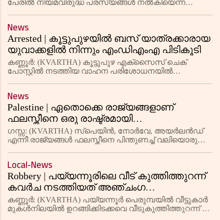
ദേവിനോട് കോഴിക്കോട് കോടതിയില്‍
പേരില്‍ നിയമവിരുദ്ധ പരസ്യങ്ങള്‍ നല്‍കിയെന്ന
കേസില്‍ ബാബാ രാം ദേവ്, സഹായി ആചാര്യ
ഹാജരാകാന്‍ നിര്‍ദേശം
ബാലകൃഷ്ണ എന്നിവരോട് കോഴിക്കോട് കോടതിയില്‍
News
ഹാജരാകാന്‍ നിര്‍ദേശം നല്‍കി നാല
Arrested | കൂട്ടുപുഴയില്‍ ബസ് യാത്രക്കാരായ
യുവാക്കളില്‍ നിന്നും എംഡിഎംഎ പിടികൂടി
കണ്ണൂര്‍: (KVARTHA) കൂട്ടുപുഴ എക്‌സൈസ് ചെക്
പോസ്റ്റില്‍ നടത്തിയ വാഹന പരിശോധനയില്‍
മൈസൂരില്‍ നിന്നും കണ്ണൂരിലേക്ക് പോകുന്ന കര്‍ണാടക
ബസില്‍ യാത്രചെയ്യുകയായിരുന്ന രണ്ട് യുവാക്കളില്‍
News
നിന്നും 9.2 ഗ്രാം എം
Palestine | ഏതൊക്കെ രാജ്യങ്ങളാണ്
ഫലസ്തീനെ ഒരു രാഷ്ട്രമായി
അംഗീകരിക്കുന്നത്, ഇന്ത്യയുമുണ്ടോ?
ഗസ്സ: (KVARTHA) സ്പെയിൻ, നോർവേ, അയർലൻഡ്
എന്നീ രാജ്യങ്ങൾ ഫലസ്തീനെ പിന്തുണച്ച് വലിയൊരു
ചുവടുവെപ്പാണ് ഇപ്പോൾ നടത്തിയിരിക്കുന്നത്.
ഫലസ്തീനെ ഒരു രാഷ്ട്രമായി അംഗീകരിക്കുമെന്നാണ്
Local-News
പ്രഖ്യാപനം. കിഴക്കൻ ജറുസലേം
Robbery | പയ്യന്നൂരിലെ വീട് കുത്തിത്തുറന്ന്
കവര്‍ച നടത്തിയത് അഞ്ചംഗ
പ്രൊഫഷനല്‍ സംഘമെന്ന് പൊലീസ്
കണ്ണൂര്‍: (KVARTHA) പയ്യന്നൂര്‍ പെരുമ്പയില്‍ വീട്ടുകാര്‍
മുകള്‍നിലയില്‍ ഉറങ്ങിക്കിടക്കവെ വീടുകുത്തിത്തുറന്ന് 76
പവനും 4000 രൂപയും കവര്‍ച ചെയ്തുവെന്ന പരാതിയില്‍