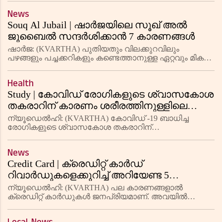
പൊലീസ് അന്വേഷണം ഊര്‍ജിതമാക്കി. അന്തര്‍സ
News
Souq Al Jubail | ഷാർജയിലെ സൂഖ് അൽ
ജുബൈൽ സന്ദർശിക്കാൻ 7 കാരണങ്ങൾ
ഷാർജ: (KVARTHA) പുതിയതും വിലക്കുറവിലും
പഴങ്ങളും പച്ചക്കറികളും കണ്ടെത്താനുള്ള ഏറ്റവും മികച്ച
സ്ഥലങ്ങളിലൊന്നാണ് ഷാർജയിലെ സൂഖ് അൽ
ജുബൈൽ. ഈ പരമ്പരാഗത അറബ് വിപണി വെറും
Health
പഴങ്ങളും പച്ചക്കറികളും മാത്രമല്ല, മറ
Study | കോവിഡ് രോഗികളുടെ ശ്വാസകോശ
തകരാറിന് കാരണം ശരീരത്തിനുള്ളിലെ
അപൂർവമായൊരു മരണമെന്ന് പഠനം
ന്യൂഡെൽഹി: (KVARTHA) കോവിഡ് -19 ബാധിച്ച
രോഗികളുടെ ശ്വാസകോശ തകരാറിന്
കാരണമാകുന്നത് ഇതുവരെ കണ്ടെത്തിയിട്ടില്ലാത്ത ഒരു
കോശ മരണ രീതിയാണെന്ന് പുതിയ പഠനം കണ്ടെത്തി.
News
ഫെറോപ്റ്റോസിസ് (Ferroptosis) എന്ന ഈ പ്രക
Credit Card | ക്രെഡിറ്റ് കാർഡ്
റിവാർഡുകളെക്കുറിച്ച് അറിയേണ്ട 5
കാര്യങ്ങൾ
ന്യൂഡെൽഹി: (KVARTHA) പല കാരണങ്ങളാൽ
ക്രെഡിറ്റ് കാർഡുകൾ ജനപ്രിയമാണ്. അവയിൽ
ഏറ്റവും പ്രധാനപ്പെട്ടത് റിവാർഡുകളാണ്. ക്രെഡിറ്റ്
കാർഡുകൾ ഉപയോഗിക്കുന്നതിലൂടെ നിങ്ങൾക്ക്