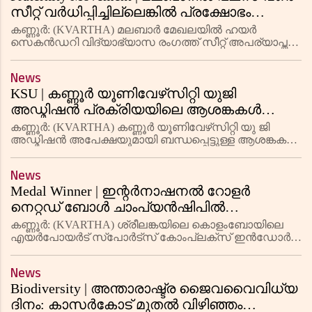
സീറ്റ് വര്‍ധിപ്പിച്ചില്ലെങ്കില്‍ പ്രക്ഷോഭം
ആരംഭിക്കുമെന്ന് ഫ്രറ്റേണിറ്റി മൂവ്‌മെന്റ്
കണ്ണൂര്‍: (KVARTHA) മലബാര്‍ മേഖലയില്‍ ഹയര്‍
സെകന്‍ഡറി വിദ്യാഭ്യാസ രംഗത്ത് സീറ്റ് അപര്യാപ്തത
നിലനില്‍ക്കെ പ്ലസ് വണ്‍ അലോട്മെന്റ് നടത്തുന്നത്
വിദ്യാര്‍ഥികളോടുള്ള വഞ്ചനയാണെന്ന് ഫ്രറ്റേണിറ്റി
News
മൂവ്മെന്റ്
KSU | കണ്ണൂര്‍ യൂണിവേഴ്‌സിറ്റി യുജി
അഡ്മിഷന്‍ പ്രക്രിയയിലെ ആശങ്കകള്‍
അകറ്റണമെന്ന് കെ എസ് യു
കണ്ണൂര്‍: (KVARTHA) കണ്ണൂര്‍ യൂണിവേഴ്‌സിറ്റി യു ജി
അഡ്മിഷന്‍ അപേക്ഷയുമായി ബന്ധപ്പെട്ടുള്ള ആശങ്കകള്‍
പരിഹരിക്കാന്‍ ഉടനടി നടപടി വേണമെന്ന് കെ എസ് യു
കണ്ണൂര്‍ ജില്ലാ പ്രസിഡന്റ് എം സി അതുല്‍. സെര്‍വര്‍
News
തക
Medal Winner | ഇന്റര്‍നാഷനല്‍ റോളര്‍
നെറ്റഡ് ബോള്‍ ചാംപ്യന്‍ഷിപില്‍
രാജ്യത്തിനായി മെഡല്‍ നേടി കണ്ണൂരിലെ
കണ്ണൂര്‍: (KVARTHA) ശ്രീലങ്കയിലെ കൊളംബോയിലെ
താരം സാഹില്‍ അഷ്കർ
എയര്‍പോയര്‍ട് സ്പോര്‍ട്സ് കോംപ്ലക്സ് ഇന്‍ഡോര്‍
സ്റ്റേഡിയത്തില്‍ നടന്ന ഇന്റര്‍നാഷനല്‍ റോളര്‍ നെറ്റഡ്
ബോള്‍ ചാംപ്യന്‍ഷിപില്‍ മൂന്നാം സ്ഥാനം നേടി
News
ഇന്‍ഡ്യയുടെ
Biodiversity | അന്താരാഷ്ട്ര ജൈവവൈവിധ്യ
ദിനം: കാസര്‍കോട് മുതല്‍ വിഴിഞ്ഞം