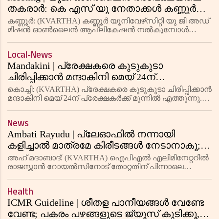
തകരാര്‍: കെ എസ് യു നേതാക്കള്‍ കണ്ണൂര്‍
സര്‍വകലാശാല വിസിയുമായി കൂടിക്കാഴ്ച
കണ്ണൂര്‍: (KVARTHA) കണ്ണൂര്‍ യൂനിവേഴ്‌സിറ്റി യു ജി അഡ്
നടത്തി
മിഷന്‍ ഓണ്‍ലൈന്‍ ആപ്ലികേഷന്‍ നല്‍കുമ്പോള്‍
സാങ്കേതിക തകരാറുകള്‍ കാരണം പ്രയാസം നേരിടുന്ന
വിദ്യാര്‍ഥികളുടെയും ആശങ്കകള്‍ പരിഹരിക്കണമെന്നും
Local-News
എന്‍ എസ്
Mandakini | പ്രേക്ഷകരെ കുടുകുടാ
ചിരിപ്പിക്കാന്‍ മന്ദാകിനി മെയ് 24ന്
പ്രേക്ഷകര്‍ക്ക് മുന്നില്‍ എത്തുന്നു;
കൊച്ചി: (KVARTHA) പ്രേക്ഷകരെ കുടുകുടാ ചിരിപ്പിക്കാന്‍
പ്രദര്‍ശിപ്പിക്കുന്ന തിയേറ്ററുകള്‍ അറിയാം
മന്ദാകിനി മെയ് 24ന് പ്രേക്ഷകര്‍ക്ക് മുന്നില്‍ എത്തുന്നു.
അല്‍ത്താഫ് സലീം, അനാര്‍ക്കലി മരിക്കാര്‍ എന്നിവര്‍
കേന്ദ്ര കഥാപാത്രങ്ങളായ സിനിമ പ്രേക്ഷകര
News
Ambati Rayudu | പ്ലേഓഫില്‍ നന്നായി
കളിച്ചാല്‍ മാത്രമേ കിരീടങ്ങള്‍ നേടാനാകൂ;
വലിയ ആഘോഷപ്രകടനങ്ങള്‍
അഹ് മദാബാദ്: (KVARTHA) ഐപിഎല്‍ എലിമിനേറ്ററില്‍
നടത്തിയെന്നുവച്ച് ആര്‍സിബിക്ക് ട്രോഫികള്‍
രാജസ്താന്‍ റോയല്‍സിനോട് തോറ്റതിന് പിന്നാലെ
റോയല്‍ ചലഞ്ചേഴ്‌സ് ബംഗ്ലൂരിനെ പരിഹസിച്ച് മുന്‍
നേടാനാകില്ല; പരിഹാസവുമായി മുന്‍
ഇന്‍ഡ്യന്‍ താരം അംബാട്ടി റായുഡു. വലിയ
ഇന്‍ഡ്യന്‍ താരം അംബാട്ടി റായുഡു
Health
ആഘോഷപ്രകടനങ്ങള്‍ നടത്തിയ
ICMR Guideline | ശീതള പാനീയങ്ങള്‍ വേണ്ടേ
വേണ്ട; പകരം പഴങ്ങളുടെ ജ്യൂസ് കുടിക്കൂ,