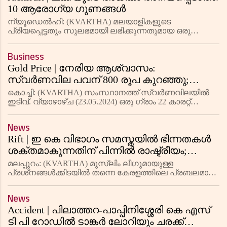
10 ആരോഗ്യ ഗുണങ്ങൾ
ന്യൂഡെൽഹി: (KVARTHA) മലയാളികളുടെ
പ്രിയപ്പെട്ടതും സുലഭമായി ലഭിക്കുന്നതുമായ ഒരു
പഴമാണ് ചക്ക (Jackfruit). പോഷകസമൃദ്ധമായ
പഴമാണിത്. ഇതിൽ ധാരാളം വിറ്റാമിനുകൾ, ധാതുക്കൾ,
Business
നാരുകൾ എന്നിവ അടങ്ങിയിരിക്കുന്നു. ഇവ
Gold Price | നേരിയ ആശ്വാസം:
സ്വര്‍ണവില പവന് 800 രൂപ കുറഞ്ഞു;
വെള്ളി നിരക്കിലും ഇടിവ്
കൊച്ചി: (KVARTHA) സംസ്ഥാനത്ത് സ്വര്‍ണവിലയില്‍
ഇടിവ്. വ്യാഴാഴ്ച (23.05.2024) ഒരു ഗ്രാം 22 കാരറ്റ്
സ്വര്‍ണത്തിന് 100 രൂപയും പവന് 800 രൂപയുമാണ്
കുറഞ്ഞത്. ഒരു ഗ്രാം 22 കാരറ്റ് സ്വര്‍ണത്തിന് 6730
News
രൂപയിലും
Rift | ഇ കെ വിഭാഗം സമസ്തയിൽ ഭിന്നതകൾ
ശക്തമാകുന്നതിന് പിന്നിൽ രാഷ്ട്രീയം;
തിരഞ്ഞെടുപ്പ് ഫലം പുറത്തുവന്നാൽ
മലപ്പുറം: (KVARTHA) മുസ്ലിം ലീഗുമായുള്ള
രൂക്ഷമാകുമോ?
പ്രശ്‌നങ്ങൾക്കിടയിൽ തന്നെ കേരളത്തിലെ പ്രബലമായ
മുസ്ലിം സംഘടനകളിലൊന്നായ ഇ കെ വിഭാഗം
സമസ്തയ്ക്കുള്ളിലും അഭിപ്രായ ഭിന്നതകൾ
News
ശക്തമാവുന്നതിന് പിന്നിൽ രാഷ്ട്രീയ ഇടപെടല
Accident | പിലാത്തറ-പാപ്പിനിശ്ശേരി കെ എസ്
ടി പി റോഡില്‍ ടാങ്കര്‍ ലോറിയും ചരക്ക്