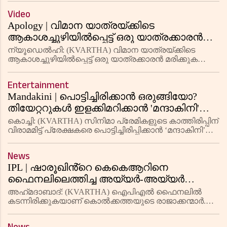
മുൻപ് ലോകത്തു നടക്കുന്ന എല്ലാ കാര്യങ്ങളും
Video
അറിയാൻ നാം
Apology | വിമാന യാത്രയ്ക്കിടെ
ആകാശച്ചുഴിയില്‍പ്പെട്ട് ഒരു യാത്രക്കാരന്‍
മരിക്കുകയും നിരവധി പേര്‍ക്ക്
ന്യൂഡെല്‍ഹി: (KVARTHA) വിമാന യാത്രയ്ക്കിടെ
പരുക്കേല്‍ക്കുകയും ചെയ്ത സംഭവം;
ആകാശച്ചുഴിയില്‍പ്പെട്ട് ഒരു യാത്രക്കാരന്‍ മരിക്കുകയും
എഴുപതോളം പേര്‍ക്ക് പരുക്കേല്‍ക്കുകയും ചെയ്ത
പരസ്യമായി ക്ഷമാപണം നടത്തി സിംഗപ്പൂര്‍
സംഭവത്തില്‍ പരസ്യമായി ക്ഷമാപണം നടത്തി
എയര്‍ലൈന്‍സ് സിഇഒ
Entertainment
സിംഗപ്പൂര്‍ എയര്‍ലൈന
Mandakini | പൊട്ടിച്ചിരിക്കാൻ ഒരുങ്ങിയോ?
തിയേറ്ററുകൾ ഇളക്കിമറിക്കാൻ 'മന്ദാകിനി'
24ന് റിലീസാവും
കൊച്ചി: (KVARTHA) സിനിമാ പ്രേമികളുടെ കാത്തിരിപ്പിന്
വിരാമമിട്ട് പ്രേക്ഷകരെ പൊട്ടിച്ചിരിപ്പിക്കാൻ ‘മന്ദാകിനി’
തിയേറ്ററുകളിലെത്താൻ ഒരുങ്ങി. അൽ‌ത്താഫ് സലിം,
അനാർക്കലി മരിക്കാർ എന്നിവർ പ്രധാന കഥാപാത്രങ്ങ
News
IPL | ഷാരൂഖിൻ്റെ കെകെആറിനെ
ഫൈനലിലെത്തിച്ച അയ്യർ-അയ്യർ
ജോഡി
അഹ്‌മദാബാദ്: (KVARTHA) ഐപിഎൽ ഫൈനലിൽ
കടന്നിരിക്കുകയാണ് കൊൽക്കത്തയുടെ രാജാക്കന്മാർ.
പോയിന്റ് പട്ടികയിൽ ഒന്നാമതെത്തിയ കൊൽക്കത്ത
അഹ്‌മദാബാദിൽ നടന്ന ആദ്യ പ്ലേ ഓഫ് മത്സരത്തിൽ