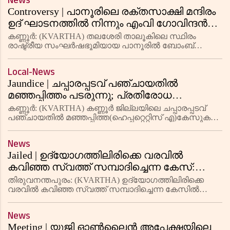
News
Controversy | പാനൂരിലെ രക്തസാക്ഷി മന്ദിരം
ഉദ് ഘാടനത്തില്‍ നിന്നും എംവി ഗോവിന്ദന്‍
വിട്ടുനിന്നത് ചര്‍ചയായി; വിശദീകരണവുമായി
കണ്ണൂര്‍: (KVARTHA) തലശേരി താലൂകിലെ സ്ഥിരം
എംവി ജയരാജന്‍
രാഷ്ട്രീയ സംഘര്‍ഷഭൂമിയായ പാനൂരില്‍ ബോംബ്
നിര്‍മാണത്തിനിടെ കൊല്ലപ്പെട്ടവര്‍ക്കായി സിപിഎം
നിര്‍മിച്ച രക്തസാക്ഷി സ്മാരക മന്ദിരത്തിന്റെ ഉദ്
Local-News
ഘാടനത്തിന് സംസ്ഥാന സ
Jaundice | ചപ്പാരപ്പടവ് പഞ്ചായതില്‍
മഞ്ഞപ്പിത്തം പടരുന്നു; പ്രതിരോധ
പ്രവര്‍ത്തനങ്ങളുമായി ആരോഗ്യ വകുപ്പ്
കണ്ണൂര്‍: (KVARTHA) കണ്ണൂര്‍ ജില്ലയിലെ ചപ്പാരപ്പടവ്
പഞ്ചായതില്‍ മഞ്ഞപ്പിത്ത(ഹെപ്പറ്റെറ്റിസ് എ)കേസുകള്‍
വര്‍ധിക്കുന്നതിനാല്‍ പ്രദേശത്ത് ജാഗ്രത വേണമെന്ന്
ആരോഗ്യവകുപ്പ് അധികൃതര്‍ അറിയിച്ചു. കഴിഞ്ഞ വര്‍ഷ
News
Jailed | ഉദ്യോഗത്തിലിരിക്കെ വരവില്‍
കവിഞ്ഞ സ്വത്ത് സമ്പാദിച്ചെന്ന കേസ്:
സിഡ് കോ മുന്‍ സെയില്‍സ് മാനേജര്‍ക്ക് 3
തിരുവനന്തപുരം: (KVARTHA) ഉദ്യോഗത്തിലിരിക്കെ
വര്‍ഷം തടവും 29 ലക്ഷം രൂപ പിഴയും
വരവില്‍ കവിഞ്ഞ സ്വത്ത് സമ്പാദിച്ചെന്ന കേസില്‍
സിഡ് കോ മുന്‍ സെയില്‍സ് മാനേജരും ടോടല്‍ 4 യു
തട്ടിപ്പ് കേസിലെ പ്രതിയുമായ ചന്ദ്രമതിയമ്മയ്ക്ക് മൂന്ന്
News
വര്‍ഷം ത
Meeting | യുജി ഓണ്‍ലൈന്‍ അപേക്ഷയിലെ