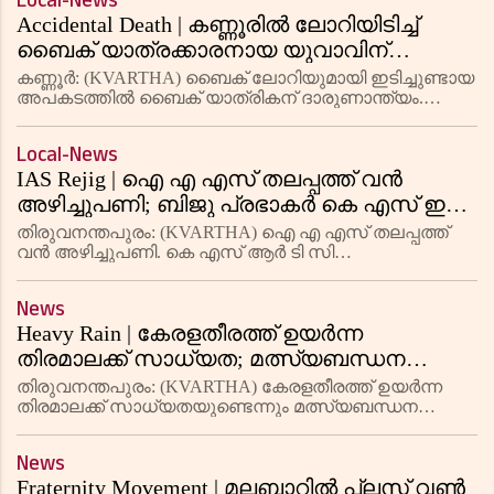
Local-News
ലഭിക്കുന്ന പ്രതിഫലങ്ങളാണ് റിവാർഡുകൾ. യ
Accidental Death | കണ്ണൂരില്‍ ലോറിയിടിച്ച്
ബൈക് യാത്രക്കാരനായ യുവാവിന്
ദാരുണാന്ത്യം
കണ്ണൂര്‍: (KVARTHA) ബൈക് ലോറിയുമായി ഇടിച്ചുണ്ടായ
അപകടത്തില്‍ ബൈക് യാത്രികന് ദാരുണാന്ത്യം.
കടമ്പൂര്‍ കാടാച്ചിറ റോഡില്‍ കടമ്പൂര്‍ ജുമാ
മസ്ജിദിന്(ചാതോത്ത് പള്ളി) സമീപം നസല്‍(21) ആണ്
Local-News
മരിച്ചത്. കണ്ണോത്തും
IAS Rejig | ഐ എ എസ് തലപ്പത്ത് വന്‍
അഴിച്ചുപണി; ബിജു പ്രഭാകര്‍ കെ എസ് ഇ
ബി ചെയര്‍മാനാകും, ആരോഗ്യ വകുപ്പിലും
തിരുവനന്തപുരം: (KVARTHA) ഐ എ എസ് തലപ്പത്ത്
മാറ്റം
വന്‍ അഴിച്ചുപണി. കെ എസ് ആര്‍ ടി സി
സിഎംഡിയായിരുന്ന ബിജു പ്രഭാകര്‍ കെ എസ് ഇ ബി
ചെയര്‍മാനാകും. നിലവില്‍ വ്യവസായ വകുപ്പില്‍
News
മൈനിങ്, ജിയോളജി ചുമതല വഹിക്കുകയായിര
Heavy Rain | കേരളതീരത്ത് ഉയര്‍ന്ന
തിരമാലക്ക് സാധ്യത; മത്സ്യബന്ധന
തൊഴിലാളികളും തീരദേശവാസികളും
തിരുവനന്തപുരം: (KVARTHA) കേരളതീരത്ത് ഉയര്‍ന്ന
ജാഗ്രത പാലിക്കണമെന്ന മുന്നറിയിപ്പുമായി
തിരമാലക്ക് സാധ്യതയുണ്ടെന്നും മത്സ്യബന്ധന
തൊഴിലാളികളും തീരദേശവാസികളും ജാഗ്രത
കാലാവസ്ഥ വകുപ്പ്
പാലിക്കണമെന്നും മുന്നറിയിപ്പ് നല്‍കി കേന്ദ്ര
News
കാലാവസ്ഥ വകുപ്പ്. അടുത്തദിവസങ്ങള
Fraternity Movement | മലബാറില്‍ പ്ലസ് വണ്‍