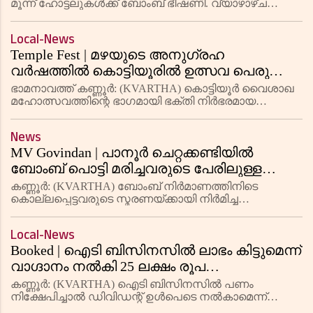
മൂന്ന് ഹോട്ടലുകൾക്ക് ബോംബ് ഭീഷണി. വ്യാഴാഴ്ച
പുലർച്ചെയാണ് ബെംഗ്ളൂറു ഇലക്‌ട്രോണിക് സിറ്റിയിലെ
പ്രശസ്തമായ ഒട്ടേറ ഉൾപ്പെടെ മൂന്ന് ഹോട്ടലുകൾക്ക്
Local-News
ബോംബ് ഭീഷണിയു
Temple Fest | മഴയുടെ അനുഗ്രഹ
വര്‍ഷത്തില്‍ കൊട്ടിയൂരില്‍ ഉത്സവ പെരുക്കം:
സ്ത്രീ പ്രവേശനം നടന്നു
ഭാമനാവത്ത്‌ കണ്ണൂര്‍: (KVARTHA) കൊട്ടിയൂര്‍ വൈശാഖ
മഹോത്സവത്തിന്റെ ഭാഗമായി ഭക്തി നിര്‍ഭരമായ
അന്തരീക്ഷത്തില്‍ അക്കരെ കൊട്ടിയൂരിലേക്ക്
കുടയെഴുന്നള്ളത്തും ഭണ്ഡാരം എഴുന്നള്ളത്തും
News
നടന്നതോടെ സ്ത്രീകള്‍ക്ക്
MV Govindan | പാനൂര്‍ ചെറ്റക്കണ്ടിയില്‍
ബോംബ് പൊട്ടി മരിച്ചവരുടെ പേരിലുള്ള
സ്മാരക മന്ദിരം ഉദ് ഘാടനത്തിന് എംവി
കണ്ണൂര്‍: (KVARTHA) ബോംബ് നിര്‍മാണത്തിനിടെ
ഗോവിന്ദന്‍ എത്തിയില്ല; സിപിഎം
കൊല്ലപ്പെട്ടവരുടെ സ്മരണയ്ക്കായി നിര്‍മിച്ച
രക്തസാക്ഷി സ്മാരക മന്ദിരം ഉദ് ഘാടനം
സംസ്ഥാന സെക്രടറിയെ പുറകോട്ട്
ചെയ്യുന്നതില്‍ നിന്നും സിപിഎം സംസ്ഥാന സെക്രടറി
അടുപ്പിച്ചത് വിവാദങ്ങളെന്ന് സൂചന
Local-News
എംവി ഗോവിന്ദന്‍ വിട്ടുനിന്നു.
Booked | ഐടി ബിസിനസില്‍ ലാഭം കിട്ടുമെന്ന്
വാഗ്ദാനം നല്‍കി 25 ലക്ഷം രൂപ
തട്ടിയെടുത്തുവെന്ന പരാതിയില്‍
കണ്ണൂര്‍: (KVARTHA) ഐടി ബിസിനസില്‍ പണം
വ്യവസായി രാജേഷ് നമ്പ്യാര്‍ ഉള്‍പെടെ 3
നിക്ഷേപിച്ചാല്‍ ഡിവിഡന്റ് ഉള്‍പെടെ നല്‍കാമെന്ന്
വിശ്വസിപ്പിച്ച് 25 ലക്ഷം രൂപ തട്ടിയെടുത്തുവെന്ന