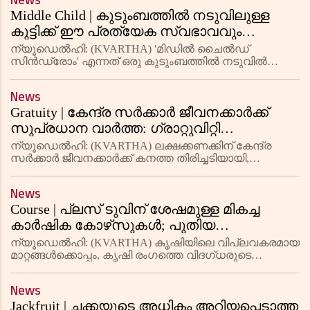
News
ഇടപാടുകൾ വേഗത്തിലും സൗകര്
Middle Child | കുടുംബത്തിൽ നടുവിലുള്ള
കുട്ടിക്ക് ഈ പ്രത്യേക സ്വഭാവവും
പെരുമാറ്റങ്ങളുമുണ്ടാകാം; ശ്രദ്ധിക്കേണ്ട
ന്യൂഡെൽഹി: (KVARTHA) 'മിഡിൽ ചൈൽഡ്
കാര്യങ്ങൾ
സിൻഡ്രോം' എന്നത് ഒരു കുടുംബത്തിൽ നടുവിൽ
ജനിച്ച കുട്ടിക്ക് കാണപ്പെടുന്ന ചില സ്വഭാവ
സവിശേഷതകളെയും പെരുമാറ്റങ്ങളെയും വിവരിക്കുന്ന
News
ഒരു സാധാരണ സൈക്കോളജിക്കൽ ആശയമാണ്. ഈ
Gratuity | കേന്ദ്ര സർക്കാർ ജീവനക്കാർക്ക്
സി
സുപ്രധാന വാർത്ത: ഗ്രാറ്റുവിറ്റി
സംബന്ധിച്ച് ഞെട്ടിക്കുന്ന തീരുമാനവുമായി
ന്യൂഡെൽഹി: (KVARTHA) ലക്ഷക്കണക്കിന് കേന്ദ്ര
ഇപിഎഫ്ഒ
സർക്കാർ ജീവനക്കാർക്ക് കനത്ത തിരിച്ചടിയായി,
റിട്ടയർമെൻ്റ് ഗ്രാറ്റുവിറ്റിയുടെയും ഡെത്ത്
ഗ്രാറ്റുവിറ്റിയുടെയും 25 ശതമാനം വർദ്ധന സംബന്ധിച്ച
News
മുൻ വിജ്ഞാപനം എംപ്ല
Course | പ്ലസ് ടുവിന് ശേഷമുള്ള മികച്ച
കാർഷിക കോഴ്‌സുകൾ; പുതിയ
സാങ്കേതികവിദ്യകൾ അനന്ത സാധ്യതകൾ
ന്യൂഡെല്‍ഹി: (KVARTHA) കൃഷിയിലെ വിപ്ലവകരമായ
തുറന്നു
മാറ്റങ്ങൾക്കൊപ്പം, കൃഷി രംഗത്തെ വിദഗ്ധരുടെ
ആവശ്യവും വർദ്ധിച്ചുവരുന്നു. പ്ലസ് ടു
പൂർത്തിയാക്കിയ വിദ്യാർത്ഥികൾക്ക് കൃഷിയിൽ വിവിധ
News
തൊഴിലവസരങ്ങൾ ലഭ്യമാണ്. കാലഘട
Jackfruit | ചക്കയുടെ അധികം അറിയപ്പെടാത്ത