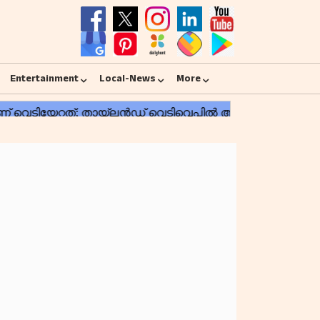
Entertainment
Local-News
More