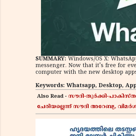
SUMMARY:
Windows/OS X: WhatsApp
messenger. Now that it’s free for e
computer with the new desktop apps
Keywords: Whatsapp, Desktop, App
Also Read -
സൗദി-തുർക്കി-പാകിസ
ചേരിയല്ലെന്ന് സൗദി അറേബ്യ, വി