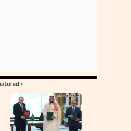
eatured