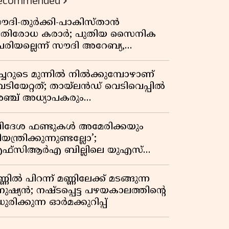
ecommended
ൗദി-തുർക്കി-പാകിസ്താൻ
്രതിരോധ കരാർ; പുതിയ സൈനിക
േരിയല്ലെന്ന് സൗദി അറേബ്യ,
ിമർശനവുമായി ഇറാൻ
ീച്ചറുടെ മുന്നിൽ നിൽക്കുമ്പോഴാണ്
െടിയേറ്റത്; തായ്‌ലൻഡ് വെടിവെപ്പിൽ
ഞ്ച് അധ്യാപകരും
ത്തശ്ശീമുത്തശ്ശന്മാരും കൊല്ലപ്പെട്ടു,
രണസംഖ്യ 7; ഞെട്ടിക്കുന്ന
വിദേശ ഫണ്ടുകൾ അമേരിക്കയും
െളിപ്പെടുത്തലുകൾ
യന്ത്രിക്കുന്നുണ്ടല്ലോ’;
ഫ്സിആർഎ ബില്ലിലെ യുഎസ്
ിമർശനങ്ങൾക്ക് മറുപടിയുമായി ഇന്ത്യ
്ണിൽ പിറന്ന് മണ്ണിലേക്ക് മടങ്ങുന്ന
നുഷ്യൻ; നഷ്ടപ്പെട്ട പഴയകാലത്തിൻ്റെ
ുരിക്കുന്ന ഓർമക്കുറിപ്പ്