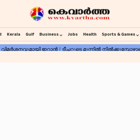
d
Kerala
Gulf
Business
Jobs
Health
Sports & Games