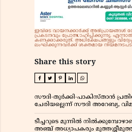
ഇവിടെ വായനക്കാർക്ക് അഭിപ്രായങ്ങൾ രേഖപ
പ്രകടനവും പ്രോത്സാഹിപ്പിക്കുന്നു. എന
കണക്കാക്കരുത്. അധിക്ഷേപങ്ങളും വിദ്വേഷ
ലംഘിക്കുന്നവർക്ക് ശക്തമായ നിയമനടപടി 
Share this story
സൗദി-തുർക്കി-പാകിസ്താൻ പ്
ചേരിയല്ലെന്ന് സൗദി അറേബ്യ, 
ടീച്ചറുടെ മുന്നിൽ നിൽക്കുമ്പോഴാ
അഞ്ച് അധ്യാപകരും മുത്തശ്ശീമുത്തശ