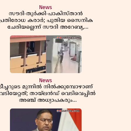
News
സൗദി-തുർക്കി-പാകിസ്താൻ
പ്രതിരോധ കരാർ; പുതിയ സൈനിക
ചേരിയല്ലെന്ന് സൗദി അറേബ്യ,
വിമർശനവുമായി ഇറാൻ
News
ടീച്ചറുടെ മുന്നിൽ നിൽക്കുമ്പോഴാണ്
െടിയേറ്റത്; തായ്‌ലൻഡ് വെടിവെപ്പിൽ
അഞ്ച് അധ്യാപകരും
മുത്തശ്ശീമുത്തശ്ശന്മാരും കൊല്ലപ്പെട്ടു,
മരണസംഖ്യ 7; ഞെട്ടിക്കുന്ന
വെളിപ്പെടുത്തലുകൾ