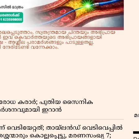
്പെടുത്താം. സ്വതന്ത്രമായ ചിന്തയും അഭിപ്രായ
്നാൽ ഇവ കെവാർത്തയുടെ അഭിപ്രായങ്ങളായി
 - അശ്ലീല പരാമർശങ്ങളും പാടുള്ളതല്ല.
നേരിടേണ്ടി വന്നേക്കാം.
വ
രതിരോധ കരാർ; പുതിയ സൈനിക
വിമർശനവുമായി ഇറാൻ
മ
ണ് വെടിയേറ്റത്; തായ്‌ലൻഡ് വെടിവെപ്പിൽ
്ശന്മാരും കൊല്ലപ്പെട്ടു, മരണസംഖ്യ 7;