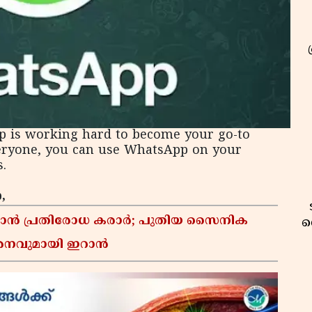
 is working hard to become your go-to
veryone, you can use WhatsApp on your
.
,
്താൻ പ്രതിരോധ കരാർ; പുതിയ സൈനിക
വ
മർശനവുമായി ഇറാൻ