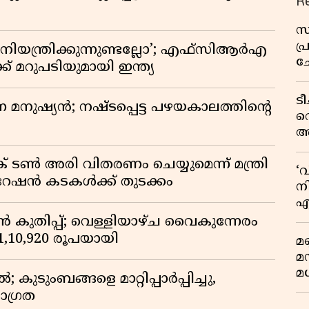
R
സ
പ
ിയന്ത്രിക്കുന്നുണ്ടല്ലോ’; എഫ്സിആർഎ
ച
 മറുപടിയുമായി ഇന്ത്യ
വ
ട
ുന്ന മനുഷ്യൻ; നഷ്ടപ്പെട്ട പഴയകാലത്തിൻ്റെ
വ
അ
മു
മ
് ടൺ അരി വിതരണം ചെയ്യുമെന്ന് മന്ത്രി
‘
വ
 റേഷൻ കടകൾക്ക് തുടക്കം
നി
എ
വ
കുതിപ്പ്; വെള്ളിയാഴ്ച വൈകുന്നേരം
് 1,10,920 രൂപയായി
മണ
മ
മധ
ുടുംബങ്ങളെ മാറ്റിപ്പാർപ്പിച്ചു,
ാഗ്രത