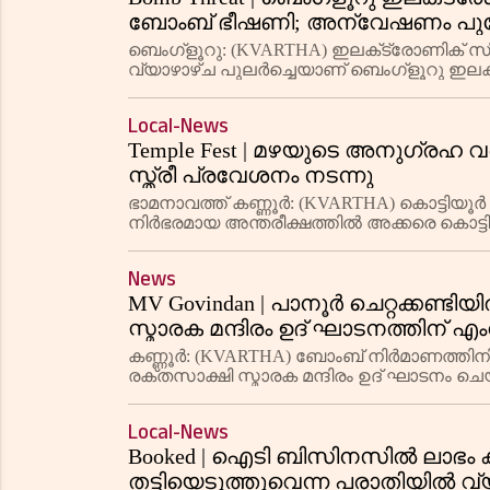
ബോംബ് ഭീഷണി; അന്വേഷണം പുരോ
ബെംഗ്ളൂറു: (KVARTHA) ഇലക്‌ട്രോണിക് സിറ
വ്യാഴാഴ്ച പുലർച്ചെയാണ് ബെംഗ്ളൂറു ഇലക്‌
മൂന്ന് ഹോട്ടലുകൾക്ക് ബോംബ് ഭീഷണിയു
Local-News
Temple Fest | മഴയുടെ അനുഗ്രഹ വര്
സ്ത്രീ പ്രവേശനം നടന്നു
ഭാമനാവത്ത്‌ കണ്ണൂര്‍: (KVARTHA) കൊട്ടി
നിര്‍ഭരമായ അന്തരീക്ഷത്തില്‍ അക്കരെ കൊട്ട
എഴുന്നള്ളത്തും നടന്നതോടെ സ്ത്രീകള്‍ക്ക്
News
MV Govindan | പാനൂര്‍ ചെറ്റക്കണ്ടി
സ്മാരക മന്ദിരം ഉദ് ഘാടനത്തിന് എ
സംസ്ഥാന സെക്രടറിയെ പുറകോട്ട് അ
കണ്ണൂര്‍: (KVARTHA) ബോംബ് നിര്‍മാണത്തിനിട
രക്തസാക്ഷി സ്മാരക മന്ദിരം ഉദ് ഘാടനം ച
എംവി ഗോവിന്ദന്‍ വിട്ടുനിന്നു.
Local-News
Booked | ഐടി ബിസിനസില്‍ ലാഭം കിട്
തട്ടിയെടുത്തുവെന്ന പരാതിയില്‍ വ