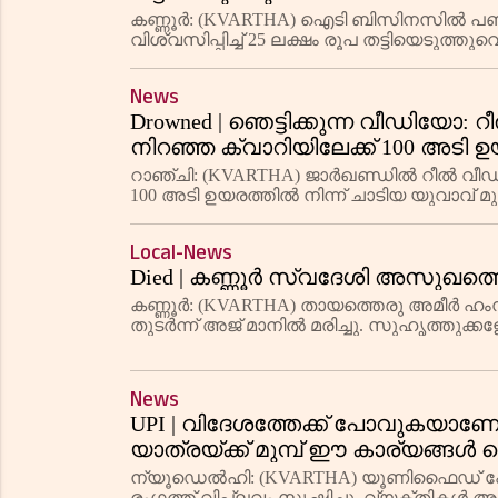
പേര്‍ക്കെതിരെ കേസെടുത്തു
കണ്ണൂര്‍: (KVARTHA) ഐടി ബിസിനസില്‍ പണം 
വിശ്വസിപ്പിച്ച് 25 ലക്ഷം രൂപ തട്ടിയെടുത്
ഉള്‍പെടെ മൂന്നുപേര്‍ക്
News
Drowned | ഞെട്ടിക്കുന്ന വീഡിയോ:
നിറഞ്ഞ ക്വാറിയിലേക്ക് 100 അടി ഉയര
റാഞ്ചി: (KVARTHA) ജാർഖണ്ഡിൽ റീൽ വീഡിയ
100 അടി ഉയരത്തിൽ നിന്ന് ചാടിയ യുവാവ് മുങ
ജിരാവാദി പൊലീസ് സ്റ്റേഷൻ പരിധിയിലെ
Local-News
Died | കണ്ണൂര്‍ സ്വദേശി അസുഖത്തെ 
കണ്ണൂര്‍: (KVARTHA) തായത്തെരു അമീര്‍ 
തുടര്‍ന്ന് അജ് മാനില്‍ മരിച്ചു. സുഹൃത്തുക്
വീഴുകയായിരുന്നു. ഉടന്‍ തന്നെ
News
UPI | വിദേശത്തേക്ക് പോവുകയ
യാത്രയ്ക്ക് മുമ്പ് ഈ കാര്യങ്ങൾ 
ന്യൂഡെൽഹി: (KVARTHA) യൂണിഫൈഡ് പേയ്‌
രംഗത്ത് വിപ്ലവം സൃഷ്ടിച്ചു. വ്യക്തിക