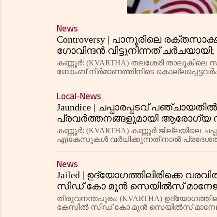
News
Controversy | പാനൂരിലെ രക്തസാക്ഷി
ഗോവിന്ദന്‍ വിട്ടുനിന്നത് ചര്‍ചയ
കണ്ണൂര്‍: (KVARTHA) തലശേരി താലൂകിലെ സ്
ബോംബ് നിര്‍മാണത്തിനിടെ കൊല്ലപ്പെട്ടവര്‍ക
മന്ദിരത്തിന്റെ ഉദ് ഘാടനത്തിന് സംസ്ഥാന 
Local-News
Jaundice | ചപ്പാരപ്പടവ് പഞ്ചായതില
പ്രവര്‍ത്തനങ്ങളുമായി ആരോഗ്യ വക
കണ്ണൂര്‍: (KVARTHA) കണ്ണൂര്‍ ജില്ലയിലെ ചപ്പ
എ)കേസുകള്‍ വര്‍ധിക്കുന്നതിനാല്‍ പ്രദേ
അറിയിച്ചു. കഴിഞ്ഞ വര്‍ഷ
News
Jailed | ഉദ്യോഗത്തിലിരിക്കെ വരവി
സിഡ് കോ മുന്‍ സെയില്‍സ് മാനേജര്‍
തിരുവനന്തപുരം: (KVARTHA) ഉദ്യോഗത്തിലിര
കേസില്‍ സിഡ് കോ മുന്‍ സെയില്‍സ് മാനേജര
ചന്ദ്രമതിയമ്മയ്ക്ക് മൂന്ന് വര്‍ഷം ത