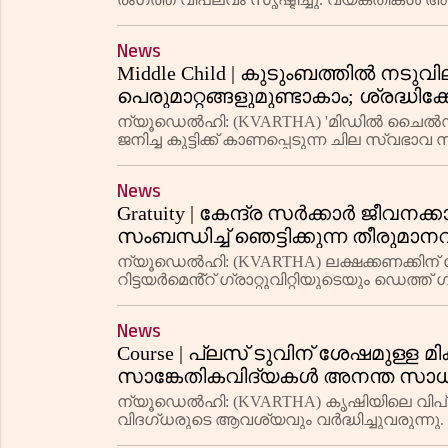
വലിയ മാറ്റമുണ്ടായി. ഇടപാടുകൾ വേഗത്തി
News
Middle Child | കുടുംബത്തിൽ നടുവ
പെരുമാറ്റങ്ങളുമുണ്ടാകാം; ശ്രദ്ധിക
ന്യൂഡെൽഹി: (KVARTHA) 'മിഡിൽ ചൈൽഡ്
ജനിച്ച കുട്ടിക്ക് കാണപ്പെടുന്ന ചില സ്വഭ
ഒരു സാധാരണ സൈക്കോളജിക്കൽ ആശയമ
News
Gratuity | കേന്ദ്ര സർക്കാർ ജീവനക്ക
സംബന്ധിച്ച് ഞെട്ടിക്കുന്ന തീരുമ
ന്യൂഡെൽഹി: (KVARTHA) ലക്ഷക്കണക്കിന് കേന
റിട്ടയർമെൻ്റ് ഗ്രാറ്റുവിറ്റിയുടെയും ഡെത്ത്
മുൻ വിജ്ഞാപനം എംപ്ല
News
Course | പ്ലസ് ടുവിന് ശേഷമുള്ള
സാങ്കേതികവിദ്യകൾ അനന്ത സാധ
ന്യൂഡെല്‍ഹി: (KVARTHA) കൃഷിയിലെ വിപ്
വിദഗ്ധരുടെ ആവശ്യവും വർദ്ധിച്ചുവരുന്നു. 
കൃഷിയിൽ വിവിധ തൊഴിലവസരങ്ങൾ ലഭ്യ