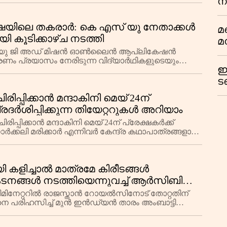
നി
വ
എ
വ
ഷയിലെ തകരാര്‍: കെ എസ് യു നേതാക്കള്‍
മണ
ഇ
ി കൂടിക്കാഴ്ച നടത്തി
മ
റ്റി യു ജി അഡ് മിഷന്‍ ഓണ്‍ലൈന്‍ ആപ്ലികേഷന്‍
പ
രണം പ്രയാസം നേരിടുന്ന വിദ്യാര്‍ഥികളുടെയും
ഓർ
ഈ
ട
മ
ിപ്പിക്കാന്‍ മന്ദാകിനി മെയ് 24ന്
സ
പ്രദര്‍ശിപ്പിക്കുന്ന തിയേറ്ററുകള്‍ അറിയാം
ത
്പിക്കാന്‍ മന്ദാകിനി മെയ് 24ന് പ്രേക്ഷകര്‍ക്ക്
്‍ക്കലി മരിക്കാര്‍ എന്നിവര്‍ കേന്ദ്ര കഥാപാത്രങ്ങളായ
 കളിച്ചാല്‍ മാത്രമേ കിരീടങ്ങള്‍
ള്‍ നടത്തിയെന്നുവച്ച് ആര്‍സിബിക്ക്
സവുമായി മുന്‍ ഇന്‍ഡ്യന്‍ താരം
േറ്ററില്‍ രാജസ്താന്‍ റോയല്‍സിനോട് തോറ്റതിന്
പരിഹസിച്ച് മുന്‍ ഇന്‍ഡ്യന്‍ താരം അംബാട്ടി
ത്തിയ