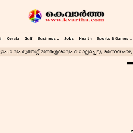
d
Kerala
Gulf
Business
Jobs
Health
Sports & Games