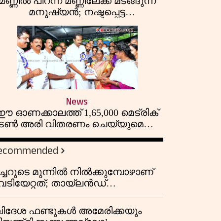
മണ്ണിൽ പിറന്ന് മണ്ണിലേക്ക് മടങ്ങുന്ന
മനുഷ്യൻ; നഷ്ടപ്പെട്ട
പഴയകാലത്തിൻ്റെ മധുരിക്കുന്ന
ഓർമക്കുറിപ്പ്
News
ഈ ഓണക്കാലത്ത് 1,65,000 മെട്രിക്
ടൺ അരി വിതരണം ചെയ്യുമെന്ന്
മന്ത്രി അനൂപ് ജേക്കബ്;
സഞ്ചരിക്കുന്ന റേഷൻ കടകൾക്ക്
ecommended
തുടക്കം
ീച്ചറുടെ മുന്നിൽ നിൽക്കുമ്പോഴാണ്
െടിയേറ്റത്; തായ്‌ലൻഡ്
െടിവെപ്പിൽ അഞ്ച് അധ്യാപകരും
ത്തശ്ശീമുത്തശ്ശന്മാരും കൊല്ലപ്പെട്ടു,
വിദേശ ഫണ്ടുകൾ അമേരിക്കയും
രണസംഖ്യ 7; ഞെട്ടിക്കുന്ന