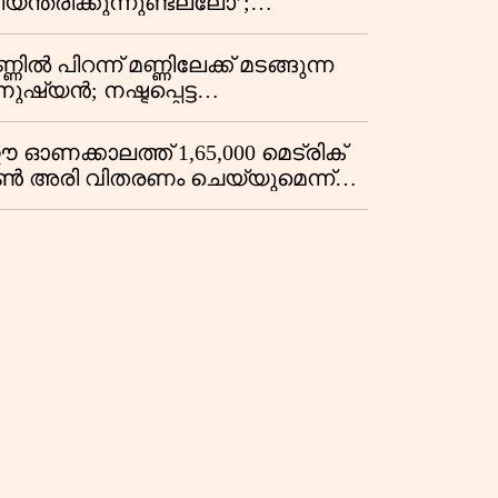
യന്ത്രിക്കുന്നുണ്ടല്ലോ’;
െളിപ്പെടുത്തലുകൾ
ഫ്സിആർഎ ബില്ലിലെ യുഎസ്
ിമർശനങ്ങൾക്ക് മറുപടിയുമായി
്ണിൽ പിറന്ന് മണ്ണിലേക്ക് മടങ്ങുന്ന
ന്ത്യ
നുഷ്യൻ; നഷ്ടപ്പെട്ട
ഴയകാലത്തിൻ്റെ മധുരിക്കുന്ന
മക്കുറിപ്പ്
 ഓണക്കാലത്ത് 1,65,000 മെട്രിക്
ൺ അരി വിതരണം ചെയ്യുമെന്ന്
ന്ത്രി അനൂപ് ജേക്കബ്;
ഞ്ചരിക്കുന്ന റേഷൻ കടകൾക്ക്
ുടക്കം