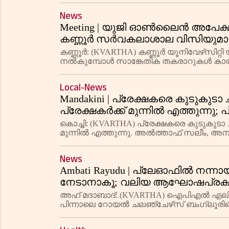
News
Meeting | യുജി ഓണ്‍ലൈന്‍ അപേക്
കണ്ണൂര്‍ സര്‍വകലാശാല വിസിയുമായ
കണ്ണൂര്‍: (KVARTHA) കണ്ണൂര്‍ യൂനിവേഴ്‌സി
നല്‍കുമ്പോള്‍ സാങ്കേതിക തകരാറുകള്‍ കാ
ആശങ്കകള്‍ പരിഹരിക്കണമെന്നും എന്‍ എസ്
Local-News
Mandakini | പ്രേക്ഷകരെ കുടുകുടാ ചിര
പ്രേക്ഷകര്‍ക്ക് മുന്നില്‍ എത്തുന്നു; 
കൊച്ചി: (KVARTHA) പ്രേക്ഷകരെ കുടുകുടാ ചിരിപ
മുന്നില്‍ എത്തുന്നു. അല്‍ത്താഫ് സലീം, അനാര
സിനിമ പ്രേക്ഷകര
News
Ambati Rayudu | പ്ലേഓഫില്‍ നന്നായി
നേടാനാകൂ; വലിയ ആഘോഷപ്രകടനങ്ങ
ട്രോഫികള്‍ നേടാനാകില്ല; പരിഹാ
അഹ് മദാബാദ്: (KVARTHA) ഐപിഎല്‍ എലിമിന
അംബാട്ടി റായുഡു
പിന്നാലെ റോയല്‍ ചലഞ്ചേഴ്‌സ് ബംഗ്ലൂരിനെ 
റായുഡു. വലിയ ആഘോഷപ്രകടനങ്ങള്‍ നട