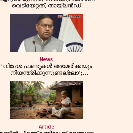
വെടിയേറ്റത്; തായ്‌ലൻഡ്
െടിവെപ്പിൽ അഞ്ച് അധ്യാപകരും
ുത്തശ്ശീമുത്തശ്ശന്മാരും കൊല്ലപ്പെട്ടു,
മരണസംഖ്യ 7; ഞെട്ടിക്കുന്ന
വെളിപ്പെടുത്തലുകൾ
News
‘വിദേശ ഫണ്ടുകൾ അമേരിക്കയും
നിയന്ത്രിക്കുന്നുണ്ടല്ലോ’;
എഫ്സിആർഎ ബില്ലിലെ യുഎസ്
വിമർശനങ്ങൾക്ക് മറുപടിയുമായി
ഇന്ത്യ
Article