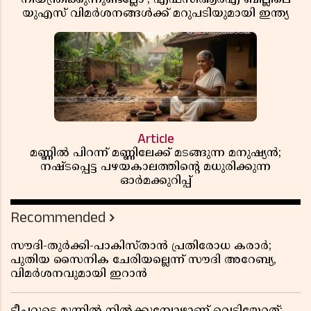
യുഎസ് വിമർശനങ്ങൾക്ക് മറുപടിയുമായി ഇന്ത്യ
Article
മണ്ണിൽ പിറന്ന് മണ്ണിലേക്ക് മടങ്ങുന്ന മനുഷ്യൻ;
നഷ്ടപ്പെട്ട പഴയകാലത്തിൻ്റെ മധുരിക്കുന്ന
ഓർമക്കുറിപ്പ്
Recommended
സൗദി-തുർക്കി-പാകിസ്താൻ പ്രതിരോധ കരാർ;
പുതിയ സൈനിക ചേരിയല്ലെന്ന് സൗദി അറേബ്യ,
വിമർശനവുമായി ഇറാൻ
ടീച്ചറുടെ മുന്നിൽ നിൽക്കുമ്പോഴാണ് വെടിയേറ്റത്;