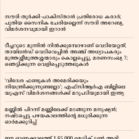
സൗദി-തുർക്കി-പാകിസ്താൻ പ്രതിരോധ കരാർ;
പുതിയ സൈനിക ചേരിയല്ലെന്ന് സൗദി അറേബ്യ,
വിമർശനവുമായി ഇറാൻ
ടീച്ചറുടെ മുന്നിൽ നിൽക്കുമ്പോഴാണ് വെടിയേറ്റത്;
തായ്‌ലൻഡ് വെടിവെപ്പിൽ അഞ്ച് അധ്യാപകരും
മുത്തശ്ശീമുത്തശ്ശന്മാരും കൊല്ലപ്പെട്ടു, മരണസംഖ്യ 7;
ഞെട്ടിക്കുന്ന വെളിപ്പെടുത്തലുകൾ
‘വിദേശ ഫണ്ടുകൾ അമേരിക്കയും
നിയന്ത്രിക്കുന്നുണ്ടല്ലോ’; എഫ്സിആർഎ ബില്ലിലെ
യുഎസ് വിമർശനങ്ങൾക്ക് മറുപടിയുമായി ഇന്ത്യ
മണ്ണിൽ പിറന്ന് മണ്ണിലേക്ക് മടങ്ങുന്ന മനുഷ്യൻ;
നഷ്ടപ്പെട്ട പഴയകാലത്തിൻ്റെ മധുരിക്കുന്ന
ഓർമക്കുറിപ്പ്
ഈ ഓണക്കാലത്ത് 1,65,000 മെട്രിക് ടൺ അരി