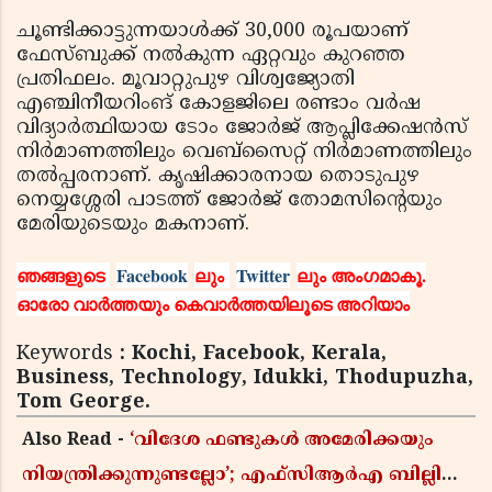
ചൂണ്ടിക്കാട്ടുന്നയാള്‍ക്ക് 30,000 രൂപയാണ്
ഫേസ്ബുക്ക് നല്‍കുന്ന ഏറ്റവും കുറഞ്ഞ
പ്രതിഫലം. മൂവാറ്റുപുഴ വിശ്വജ്യോതി
എഞ്ചിനീയറിംങ് കോളജിലെ രണ്ടാം വര്‍ഷ
വിദ്യാര്‍ത്ഥിയായ ടോം ജോര്‍ജ് ആപ്ലിക്കേഷന്‍സ്
നിര്‍മാണത്തിലും വെബ്‌സൈറ്റ് നിര്‍മാണത്തിലും
തല്‍പ്പരനാണ്. കൃഷിക്കാരനായ തൊടുപുഴ
നെയ്യശ്ശേരി പാടത്ത് ജോര്‍ജ് തോമസിന്റെയും
മേരിയുടെയും മകനാണ്.
ഞങ്ങളുടെ
Facebook
ലും
Twitter
ലും അംഗമാകൂ.
ഓരോ വാര്‍ത്തയും കെവാര്‍ത്തയിലൂടെ അറിയാം
Keywords
: Kochi, Facebook, Kerala,
Business, Technology, Idukki, Thodupuzha,
Tom George.
Also Read -
‘വിദേശ ഫണ്ടുകൾ അമേരിക്കയും
നിയന്ത്രിക്കുന്നുണ്ടല്ലോ’; എഫ്സിആർഎ ബില്ലിലെ