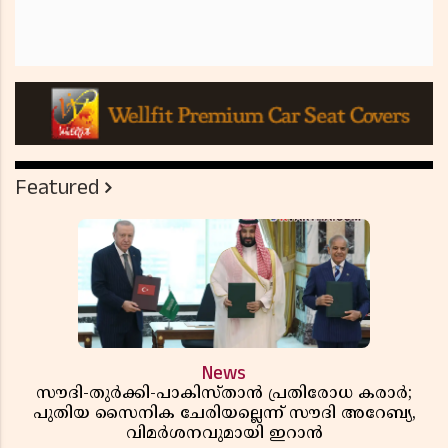
Featured
News
സൗദി-തുർക്കി-പാകിസ്താൻ പ്രതിരോധ കരാർ;
പുതിയ സൈനിക ചേരിയല്ലെന്ന് സൗദി അറേബ്യ,
വിമർശനവുമായി ഇറാൻ