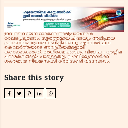
യുഎസ് വിമർശനങ്ങൾക്ക് മറുപടിയുമായി ഇന്ത്യ
ഇവിടെ വായനക്കാർക്ക് അഭിപ്രായങ്ങൾ
രേഖപ്പെടുത്താം. സ്വതന്ത്രമായ ചിന്തയും അഭിപ്രായ
പ്രകടനവും പ്രോത്സാഹിപ്പിക്കുന്നു. എന്നാൽ ഇവ
കെവാർത്തയുടെ അഭിപ്രായങ്ങളായി
കണക്കാക്കരുത്. അധിക്ഷേപങ്ങളും വിദ്വേഷ - അശ്ലീല
പരാമർശങ്ങളും പാടുള്ളതല്ല. ലംഘിക്കുന്നവർക്ക്
ശക്തമായ നിയമനടപടി നേരിടേണ്ടി വന്നേക്കാം.
Share this story