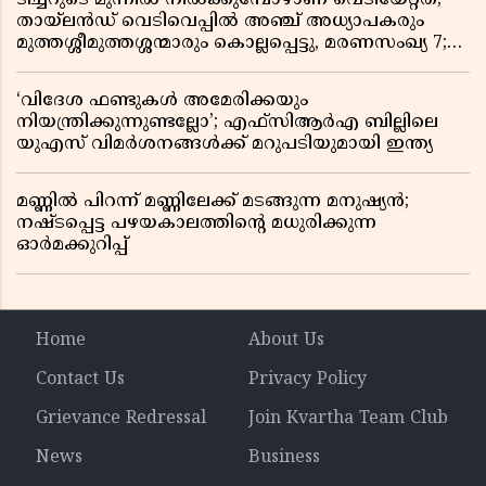
തായ്‌ലൻഡ് വെടിവെപ്പിൽ അഞ്ച് അധ്യാപകരും
മുത്തശ്ശീമുത്തശ്ശന്മാരും കൊല്ലപ്പെട്ടു, മരണസംഖ്യ 7;
ഞെട്ടിക്കുന്ന വെളിപ്പെടുത്തലുകൾ
‘വിദേശ ഫണ്ടുകൾ അമേരിക്കയും
നിയന്ത്രിക്കുന്നുണ്ടല്ലോ’; എഫ്സിആർഎ ബില്ലിലെ
യുഎസ് വിമർശനങ്ങൾക്ക് മറുപടിയുമായി ഇന്ത്യ
മണ്ണിൽ പിറന്ന് മണ്ണിലേക്ക് മടങ്ങുന്ന മനുഷ്യൻ;
നഷ്ടപ്പെട്ട പഴയകാലത്തിൻ്റെ മധുരിക്കുന്ന
ഓർമക്കുറിപ്പ്
Home
About Us
Contact Us
Privacy Policy
Grievance Redressal
Join Kvartha Team Club
News
Business