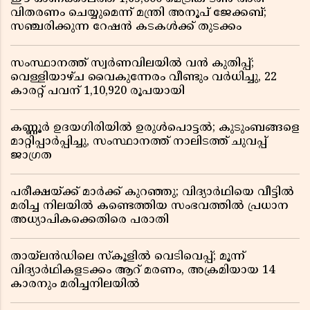
വിതരണം ചെയ്യുമെന്ന് മന്ത്രി അനൂപ് ജേക്കബ്;
സഞ്ചരിക്കുന്ന റേഷൻ കടകൾക്ക് തുടക്കം
സംസ്ഥാനത്ത് സ്വർണവിലയിൽ വൻ കുതിപ്പ്;
വെള്ളിയാഴ്ച വൈകുന്നേരം വീണ്ടും വർധിച്ചു, 22
കാരറ്റ് പവന് 1,10,920 രൂപയായി
കണ്ണൂർ ഉദയഗിരിയിൽ ഉരുൾപൊട്ടൽ; കുടുംബങ്ങളെ
മാറ്റിപ്പാർപ്പിച്ചു, സംസ്ഥാനത്ത് നാലിടത്ത് ചുവപ്പ്
ജാഗ്രത
പരീക്ഷയ്ക്ക് മാർക്ക് കുറഞ്ഞു; വിദ്യാർഥിയെ വീട്ടിൽ
മരിച്ച നിലയിൽ കണ്ടെത്തിയ സംഭവത്തിൽ പ്രധാന
അധ്യാപികക്കെതിരെ പരാതി
തായ്‌ലൻഡിലെ സ്‌കൂളിൽ വെടിവെപ്പ്; മൂന്ന്
വിദ്യാർഥികളടക്കം ആറ് മരണം, അക്രമിയായ 14
കാരനും മരിച്ചനിലയിൽ