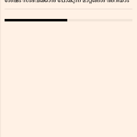
ശേഷം സംഭവിക്കാൻ പോകുന്ന മാറ്റങ്ങൾ അറിയാം