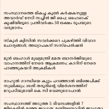
സംസ്ഥാനത്തെ മികച്ച കൂൺ കർഷകനുള്ള
അവാർഡ് നേടി സച്ചിൻ ജി പൈ; ഹൈടെക്
കൃഷിയിലൂടെ പ്രതിവർഷം 50 ലക്ഷം രൂപയുടെ
വരുമാനം
സ്കൂൾ ക്വിസിൽ സവർക്കറെ പുകഴ്ത്തി വിവാദ
ചോദ്യങ്ങൾ; അധ്യാപകന് സസ്പെൻഷൻ
മുൻ ബംഗാൾ മുഖ്യമന്ത്രി മമത ബാനർജിയുടെ
വാഹനത്തിന് നേരെ ആക്രമണം; കാറിന് നേരെ
പാഞ്ഞുകയറി അക്രമികൾ
രാഹുൽ ഗാന്ധിയെ കുറ്റം പറഞ്ഞാൽ ബിജെപിക്ക്
സുഖിക്കും; ശശി തരൂരിന്റെ വിമർശനത്തിന്
മറുപടിയുമായി കെ സി വേണുഗോപാൽ
സംസ്ഥാനത്ത് അടുത്ത 5 ദിവസങ്ങളിൽ 7
ജില്ലകളിൽ മഞ്ഞ ജാഗ്രത; മണിമലയാറിൽ ജാഗ്രതാ