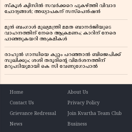
സ്കൂൾ ക്വിസിൽ സവർക്കറെ പുകഴ്ത്തി വിവാദ
ചോദ്യങ്ങൾ; അധ്യാപകന് സസ്പെൻഷൻ
മുൻ ബംഗാൾ മുഖ്യമന്ത്രി മമത ബാനർജിയുടെ
വാഹനത്തിന് നേരെ ആക്രമണം; കാറിന് നേരെ
പാഞ്ഞുകയറി അക്രമികൾ
രാഹുൽ ഗാന്ധിയെ കുറ്റം പറഞ്ഞാൽ ബിജെപിക്ക്
സുഖിക്കും; ശശി തരൂരിന്റെ വിമർശനത്തിന്
മറുപടിയുമായി കെ സി വേണുഗോപാൽ
Home
About Us
Contact Us
Privacy Policy
Grievance Redressal
Join Kvartha Team Club
News
Business