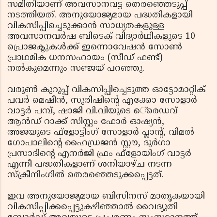
സമിതിയാണ് അവസാനവട്ട തെരഞ്ഞെടുപ്പ്
നടത്തിയത്. അനുയോജ്യമായ പദ്ധതികളായി
വികസിപ്പിച്ചെടുക്കാന്‍ സാധ്യതകളുള്ള
അവസാനവര്‍ഷ ബിടെക് വിദ്യാര്‍ഥികളുടെ 10
പ്രൊജക്ടുകള്‍ക്ക് ഇന്നൊവേഷന്‍ സോണ്‍
പ്രാഥമിക ധനസഹായം (സീഡ് ഫണ്ട്)
നല്‍കുമെന്നും സഞ്ജയ് പറഞ്ഞു.
വരുണ്‍ കുറുപ്പ് വികസിപ്പിച്ചെടുത്ത ഓട്ടോമാറ്റിക്
പവര്‍ മെഷീന്‍, സുരിഷിന്റെ എക്കോ സോളാര്‍
വാട്ടര്‍ പമ്പ്, ഷാജി വി.വിയുടെ െ്രെഡവ്
ആന്‍ഡ് റാക്ക് സിസ്റ്റം ഫോര്‍ ഓഷ്യന്‍,
അജയുടെ ഫ്‌ളോട്ടിംഗ് സോളാര്‍ പ്ലാന്റ്, വിമല്‍
ഗോപാലിന്റെ ഹൈഡ്രജന്‍ സ്റ്റൗ, ദുര്‍ഗാ
പ്രസാദിന്റെ എനര്‍ജി ഫ്രം ഫ്‌ളോയിംഗ് വാട്ടര്‍
എന്നീ പദ്ധതികളാണ് ശനിയാഴ്ച നടന്ന
സ്‌ക്രീനിംഗില്‍ തെരഞ്ഞെടുക്കപ്പെട്ടത്.
ഇവ അനുയോജ്യമായ ബിസിനസ് മാതൃകയായി
വികസിപ്പിക്കപ്പെട്ടുകഴിഞ്ഞാല്‍ വൈദ്യുതി