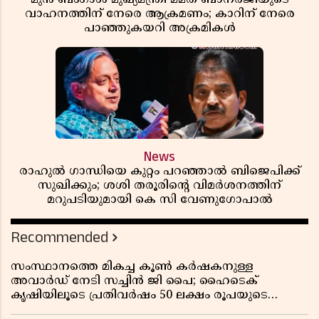
വാഹനത്തിന് നേരെ ആക്രമണം; കാറിന് നേരെ
പാഞ്ഞുകയറി അക്രമികൾ
News
രാഹുൽ ഗാന്ധിയെ കുറ്റം പറഞ്ഞാൽ ബിജെപിക്ക്
സുഖിക്കും; ശശി തരൂരിന്റെ വിമർശനത്തിന്
മറുപടിയുമായി കെ സി വേണുഗോപാൽ
Recommended
സംസ്ഥാനത്തെ മികച്ച കൂൺ കർഷകനുള്ള
അവാർഡ് നേടി സച്ചിൻ ജി പൈ; ഹൈടെക്
കൃഷിയിലൂടെ പ്രതിവർഷം 50 ലക്ഷം രൂപയുടെ
വരുമാനം