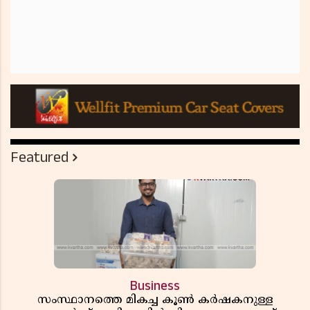
Featured
Business
സംസ്ഥാനത്തെ മികച്ച കൂൺ കർഷകനുള്ള