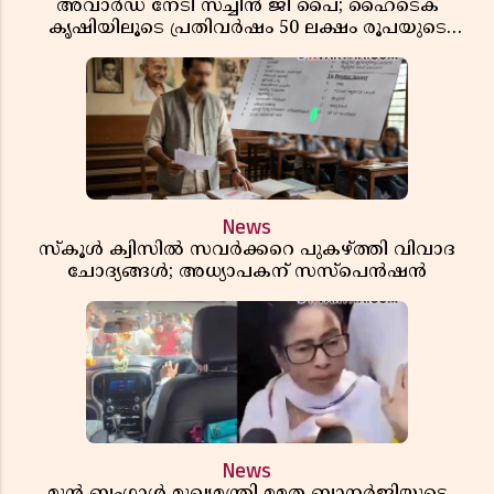
അവാർഡ് നേടി സച്ചിൻ ജി പൈ; ഹൈടെക്
കൃഷിയിലൂടെ പ്രതിവർഷം 50 ലക്ഷം രൂപയുടെ
വരുമാനം
News
സ്കൂൾ ക്വിസിൽ സവർക്കറെ പുകഴ്ത്തി വിവാദ
ചോദ്യങ്ങൾ; അധ്യാപകന് സസ്പെൻഷൻ
News
മുൻ ബംഗാൾ മുഖ്യമന്ത്രി മമത ബാനർജിയുടെ