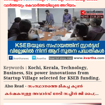
വാര്‍ത്തയും കെവാര്‍ത്തയിലൂടെ അറിയാം
Keywords
: Kochi, Kerala, Technology,
Business, Six power innovations from
Startup Village selected for KSEB funding.
Also Read -
സംസ്ഥാനത്തെ മികച്ച കൂൺ
കർഷകനുള്ള അവാർഡ് നേടി സച്ചിൻ ജി പൈ;
ഹൈടെക് കൃഷിയിലൂടെ പ്രതിവർഷം 50 ലക്ഷം