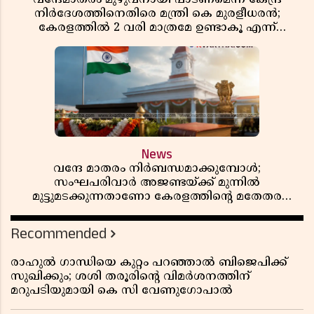
നിർദേശത്തിനെതിരെ മന്ത്രി കെ മുരളീധരൻ;
കേരളത്തിൽ 2 വരി മാത്രമേ ഉണ്ടാകൂ എന്ന്
പ്രതികരണം
News
വന്ദേ മാതരം നിർബന്ധമാക്കുമ്പോൾ;
സംഘപരിവാർ അജണ്ടയ്ക്ക് മുന്നിൽ
മുട്ടുമടക്കുന്നതാണോ കേരളത്തിന്റെ മതേതര
പാരമ്പര്യം?
Recommended
രാഹുൽ ഗാന്ധിയെ കുറ്റം പറഞ്ഞാൽ ബിജെപിക്ക്
സുഖിക്കും; ശശി തരൂരിന്റെ വിമർശനത്തിന്
മറുപടിയുമായി കെ സി വേണുഗോപാൽ