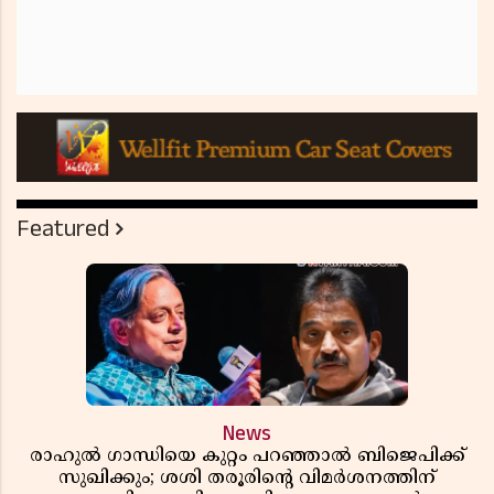
Featured
News
രാഹുൽ ഗാന്ധിയെ കുറ്റം പറഞ്ഞാൽ ബിജെപിക്ക്
സുഖിക്കും; ശശി തരൂരിന്റെ വിമർശനത്തിന്