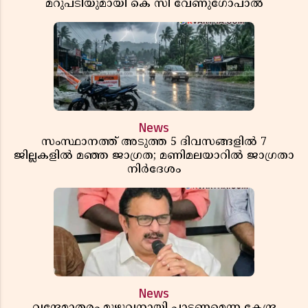
മറുപടിയുമായി കെ സി വേണുഗോപാൽ
News
സംസ്ഥാനത്ത് അടുത്ത 5 ദിവസങ്ങളിൽ 7
ജില്ലകളിൽ മഞ്ഞ ജാഗ്രത; മണിമലയാറിൽ ജാഗ്രതാ
നിർദേശം
News
വന്ദേമാതരം മുഴുവനായി പാടണമെന്ന കേന്ദ്ര