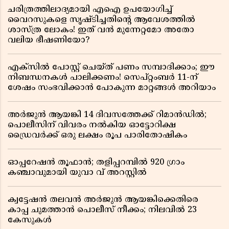
ചരിത്രത്തിലാദ്യമായി എഐ ഉപയോഗിച്ച്
വൈറസുകളെ സൃഷ്ടിച്ചതിന്റെ ആവേശത്തിൽ
ശാസ്ത്ര ലോകം! ഇത് വൻ മുന്നേറ്റമോ അതോ
വലിയ ഭീഷണിയോ?
എക്സിൽ പോസ്റ്റ് ചെയ്ത് പണം സമ്പാദിക്കാം; ഈ
നിബന്ധനകൾ പാലിക്കണം! സെപ്റ്റംബർ 11-ന്
ശേഷം സംഭവിക്കാൻ പോകുന്ന മാറ്റങ്ങൾ അറിയാം
അർജുൻ ആയങ്കി 14 ദിവസത്തേക്ക് റിമാൻഡിൽ;
പൊലീസിന് വിവരം നൽകിയ ഓട്ടോറിക്ഷ
ഡ്രൈവർക്ക് ഒരു ലക്ഷം രൂപ പാരിതോഷികം
ഓപ്പറേഷൻ തൂഫാൻ; തളിപ്പറമ്പിൽ 920 ഗ്രാം
കഞ്ചാവുമായി യുവാ വ് അറസ്റ്റിൽ
ക്വട്ടേഷൻ തലവൻ അർജുൻ ആയങ്കിക്കെതിരെ
കാപ്പ ചുമത്താൻ പൊലീസ് നീക്കം; നിലവിൽ 23
കേസുകൾ