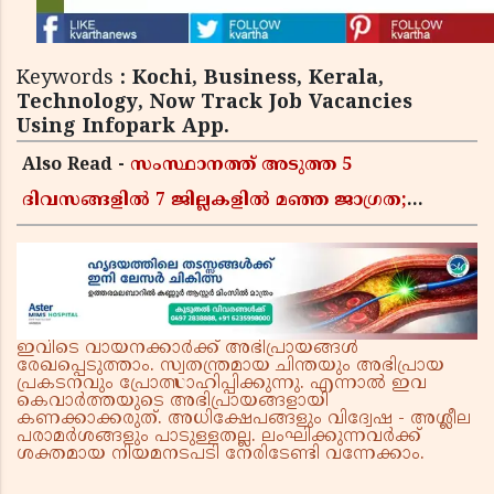
Keywords
: Kochi, Business, Kerala,
Technology, Now Track Job Vacancies
Using Infopark App.
Also Read -
സംസ്ഥാനത്ത് അടുത്ത 5
ദിവസങ്ങളിൽ 7 ജില്ലകളിൽ മഞ്ഞ ജാഗ്രത;
മണിമലയാറിൽ ജാഗ്രതാ നിർദേശം
ഇവിടെ വായനക്കാർക്ക് അഭിപ്രായങ്ങൾ
രേഖപ്പെടുത്താം. സ്വതന്ത്രമായ ചിന്തയും അഭിപ്രായ
പ്രകടനവും പ്രോത്സാഹിപ്പിക്കുന്നു. എന്നാൽ ഇവ
കെവാർത്തയുടെ അഭിപ്രായങ്ങളായി
കണക്കാക്കരുത്. അധിക്ഷേപങ്ങളും വിദ്വേഷ - അശ്ലീല
പരാമർശങ്ങളും പാടുള്ളതല്ല. ലംഘിക്കുന്നവർക്ക്
ശക്തമായ നിയമനടപടി നേരിടേണ്ടി വന്നേക്കാം.