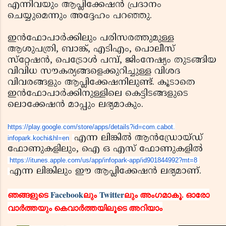
എന്നിവയും ആപ്ലിക്കേഷന്‍ പ്രദാനം
ചെയ്യുമെന്നും അദ്ദേഹം പറഞ്ഞു.
ഇന്‍ഫോപാര്‍ക്കിലും പരിസരത്തുമുള്ള
ആശുപത്രി, ബാങ്ക്, എടിഎം, പൊലീസ്
സ്‌റ്റേഷന്‍, പെട്രോള്‍ പമ്പ്, ജിംനേഷ്യം തുടങ്ങിയ
വിവിധ സൗകര്യങ്ങളെക്കുറിച്ചുള്ള വിശദ
വിവരങ്ങളും ആപ്ലിക്കേഷനിലുണ്ട്. കൂടാതെ
ഇന്‍ഫോപാര്‍ക്കിനുള്ളിലെ കെട്ടിടങ്ങളുടെ
ലൊക്കേഷന്‍ മാപ്പും ലഭ്യമാകും.
https://play.google.com/store/
apps/details?id=com.cabot.
എന്ന ലിങ്കില്‍ ആന്‍ഡ്രോയ്ഡ്
infopark.kochi&hl=en
ഫോണുകളിലും, ഐ ഒ എസ് ഫോണുകളില്‍
https://itunes.apple.com/us/
app/infopark-app/id901844992?
mt=8
എന്ന ലിങ്കിലും ഈ ആപ്ലിക്കേഷന്‍ ലഭ്യമാണ്.
ഞങ്ങളുടെ
Facebook
ലും
Twitter
ലും അംഗമാകൂ. ഓരോ
വാര്‍ത്തയും കെവാര്‍ത്തയിലൂടെ അറിയാം