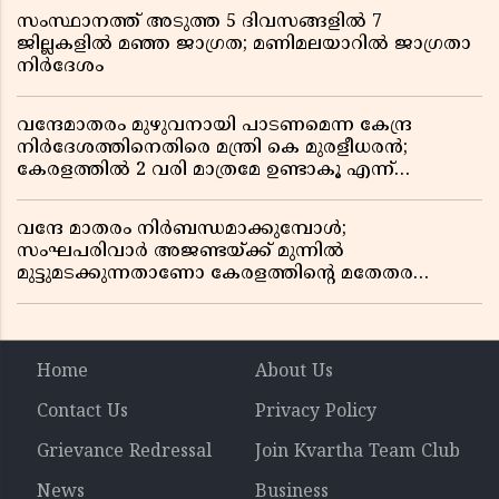
സംസ്ഥാനത്ത് അടുത്ത 5 ദിവസങ്ങളിൽ 7
ജില്ലകളിൽ മഞ്ഞ ജാഗ്രത; മണിമലയാറിൽ ജാഗ്രതാ
നിർദേശം
വന്ദേമാതരം മുഴുവനായി പാടണമെന്ന കേന്ദ്ര
നിർദേശത്തിനെതിരെ മന്ത്രി കെ മുരളീധരൻ;
കേരളത്തിൽ 2 വരി മാത്രമേ ഉണ്ടാകൂ എന്ന്
പ്രതികരണം
വന്ദേ മാതരം നിർബന്ധമാക്കുമ്പോൾ;
സംഘപരിവാർ അജണ്ടയ്ക്ക് മുന്നിൽ
മുട്ടുമടക്കുന്നതാണോ കേരളത്തിന്റെ മതേതര
പാരമ്പര്യം?
Home
About Us
Contact Us
Privacy Policy
Grievance Redressal
Join Kvartha Team Club
News
Business