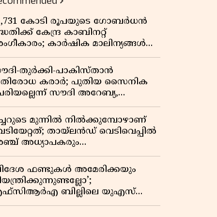
ecommended
3,731 കോടി രൂപയുടെ ഗോബർധൻ
്ധതിക്ക് കേന്ദ്ര കാബിനറ്റ്
ംഗീകാരം; കാർഷിക മാലിന്യങ്ങൾ
നി ഊർജമാകും
ൗദി-തുർക്കി-പാകിസ്താൻ
്രതിരോധ കരാർ; പുതിയ സൈനിക
േരിയല്ലെന്ന് സൗദി അറേബ്യ,
ിമർശനവുമായി ഇറാൻ
ീച്ചറുടെ മുന്നിൽ നിൽക്കുമ്പോഴാണ്
െടിയേറ്റത്; തായ്‌ലൻഡ് വെടിവെപ്പിൽ
ഞ്ച് അധ്യാപകരും
ത്തശ്ശീമുത്തശ്ശന്മാരും കൊല്ലപ്പെട്ടു,
രണസംഖ്യ 7; ഞെട്ടിക്കുന്ന
വിദേശ ഫണ്ടുകൾ അമേരിക്കയും
െളിപ്പെടുത്തലുകൾ
യന്ത്രിക്കുന്നുണ്ടല്ലോ’;
ഫ്സിആർഎ ബില്ലിലെ യുഎസ്
ിമർശനങ്ങൾക്ക് മറുപടിയുമായി ഇന്ത്യ