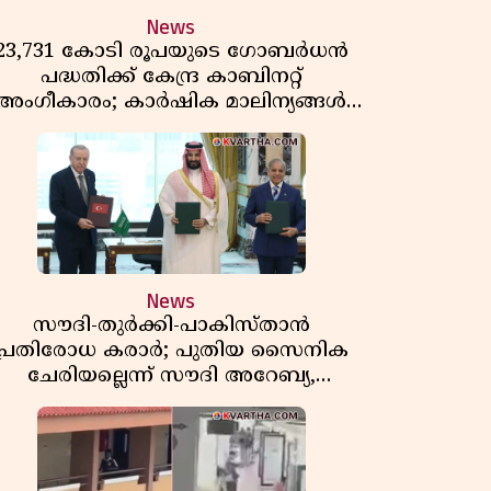
News
23,731 കോടി രൂപയുടെ ഗോബർധൻ
പദ്ധതിക്ക് കേന്ദ്ര കാബിനറ്റ്
അംഗീകാരം; കാർഷിക മാലിന്യങ്ങൾ
ഇനി ഊർജമാകും
News
സൗദി-തുർക്കി-പാകിസ്താൻ
പ്രതിരോധ കരാർ; പുതിയ സൈനിക
ചേരിയല്ലെന്ന് സൗദി അറേബ്യ,
വിമർശനവുമായി ഇറാൻ