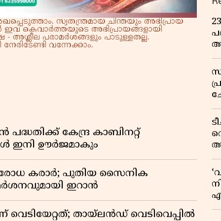
R
2
്പെടുത്താം. സ്വതന്ത്രമായ ചിന്തയും അഭിപ്രായ
്നാൽ ഇവ കെവാർത്തയുടെ അഭിപ്രായങ്ങളായി
പദ
 - അശ്ലീല പരാമർശങ്ങളും പാടുള്ളതല്ല.
അ
നേരിടേണ്ടി വന്നേക്കാം.
ഇ
സ
പ
ച
വ
ട
്ധതിക്ക് കേന്ദ്ര കാബിനറ്റ്
വ
്ങൾ ഇനി ഊർജമാകും
അ
മു
മ
‘
രതിരോധ കരാർ; പുതിയ സൈനിക
വ
നി
വിമർശനവുമായി ഇറാൻ
എ
വ
ണ് വെടിയേറ്റത്; തായ്‌ലൻഡ് വെടിവെപ്പിൽ