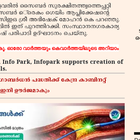
രില്‍ സൈബര്‍ സുരക്ഷിതത്ത്വത്തെപ്പറ്റി
ൈബര്‍ െ്രെകം ഗെയിം ആപ്ലിക്കേഷന്റെ
ീസ് സിഇഒ ശ്രീ അഭിഷേക് മോഹന്‍ കെ പറഞ്ഞു.
ങ്ങില്‍ ഇത് പുറത്തിറക്കി. സംസ്ഥാനനഗരകാര്യ
ീഷ് പരിപാടി ഉദ്ഘാടനം ചെയ്തു.
വ
ൂ. ഓരോ വാര്‍ത്തയും കെവാര്‍ത്തയിലൂടെ അറിയാം
, Info Park, Infopark supports creation of
ls.
ോബർധൻ പദ്ധതിക്ക് കേന്ദ്ര കാബിനറ്റ്
ൾ ഇനി ഊർജമാകും
വ