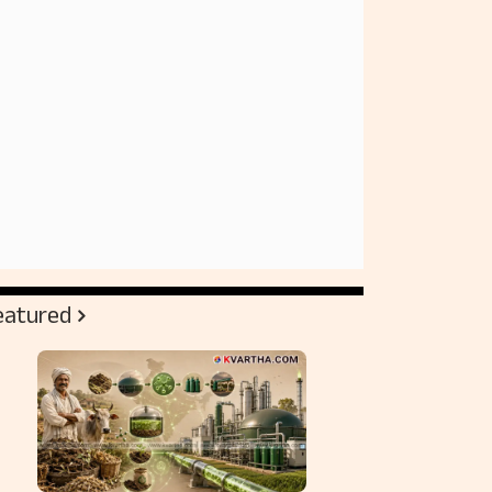
eatured