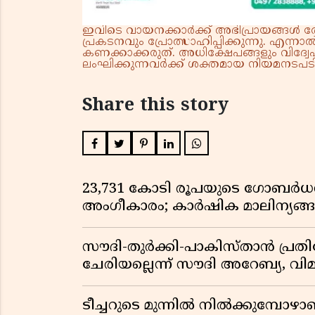
ഇവിടെ വായനക്കാർക്ക് അഭിപ്രായങ്ങൾ രേഖപ
പ്രകടനവും പ്രോത്സാഹിപ്പിക്കുന്നു. എന
കണക്കാക്കരുത്. അധിക്ഷേപങ്ങളും വിദ്വേഷ
ലംഘിക്കുന്നവർക്ക് ശക്തമായ നിയമനടപടി 
Share this story
23,731 കോടി രൂപയുടെ ഗോബർധൻ പദ
അംഗീകാരം; കാർഷിക മാലിന്യങ
സൗദി-തുർക്കി-പാകിസ്താൻ പ്
ചേരിയല്ലെന്ന് സൗദി അറേബ്യ, 
ടീച്ചറുടെ മുന്നിൽ നിൽക്കുമ്പോഴാ