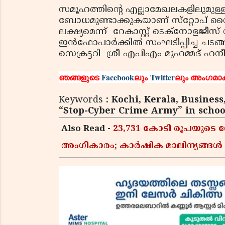
സമൂഹത്തിന്റെ എല്ലാമേഖലകളിലുമുള്ളവ
ബോധമുണ്ടാക്കുകയാണ് സ്‌റ്റോപ് സ
ലക്ഷ്യമെന്ന് റേകാസ്റ്റ് ടെക്‌നോളജ
ഇന്‍ഫോപാര്‍ക്കില്‍ സംഘടിപ്പിച്ച ചട
സെക്രട്ടറി ശ്രീ എപിഎം മുഹമ്മദ് ഹന
ഞങ്ങളുടെ
Facebook
ലും
Twitter
ലും അംഗമാക
Keywords
: Kochi, Kerala, Business
“Stop-Cyber Crime Army” in schoo
Also Read -
23,731 കോടി രൂപയുടെ ഗ
അംഗീകാരം; കാർഷിക മാലിന്യങ്ങ