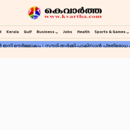
d
Kerala
Gulf
Business
Jobs
Health
Sports & Games