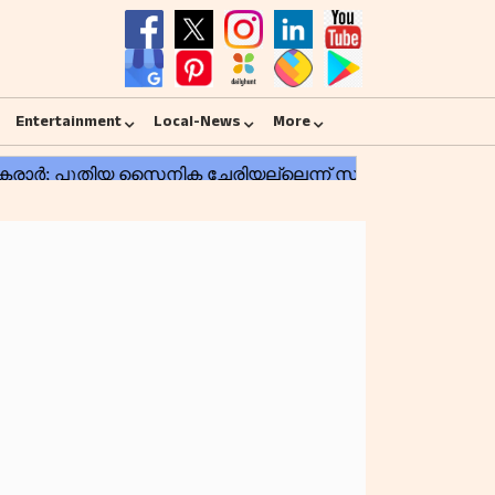
Entertainment
Local-News
More