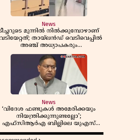
News
ടീച്ചറുടെ മുന്നിൽ നിൽക്കുമ്പോഴാണ്
െടിയേറ്റത്; തായ്‌ലൻഡ് വെടിവെപ്പിൽ
അഞ്ച് അധ്യാപകരും
മുത്തശ്ശീമുത്തശ്ശന്മാരും കൊല്ലപ്പെട്ടു,
മരണസംഖ്യ 7; ഞെട്ടിക്കുന്ന
വെളിപ്പെടുത്തലുകൾ
News
‘വിദേശ ഫണ്ടുകൾ അമേരിക്കയും
നിയന്ത്രിക്കുന്നുണ്ടല്ലോ’;
എഫ്സിആർഎ ബില്ലിലെ യുഎസ്
ിമർശനങ്ങൾക്ക് മറുപടിയുമായി ഇന്ത്യ