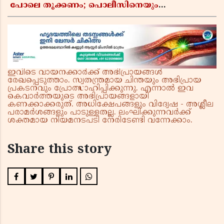
പോലെ തൂക്കണം; പൊലീസിനെയും
ആഭ്യന്തരമന്ത്രിയെയും വിമർശിച്ച് എം വി
ജയരാജൻ
ഇവിടെ വായനക്കാർക്ക് അഭിപ്രായങ്ങൾ
രേഖപ്പെടുത്താം. സ്വതന്ത്രമായ ചിന്തയും അഭിപ്രായ
പ്രകടനവും പ്രോത്സാഹിപ്പിക്കുന്നു. എന്നാൽ ഇവ
കെവാർത്തയുടെ അഭിപ്രായങ്ങളായി
കണക്കാക്കരുത്. അധിക്ഷേപങ്ങളും വിദ്വേഷ - അശ്ലീല
പരാമർശങ്ങളും പാടുള്ളതല്ല. ലംഘിക്കുന്നവർക്ക്
ശക്തമായ നിയമനടപടി നേരിടേണ്ടി വന്നേക്കാം.
Share this story