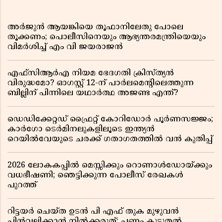
അർജുൻ ആയങ്കിയെ തൂഫാനിലേതു പോലെ
തൂക്കണം; പൊലീസിനെയും ആഭ്യന്തരമന്ത്രിയെയും
വിമർശിച്ച് എം വി ജയരാജൻ
എഫ്സിആർഎ നിയമ ഭേദഗതി ക്രിസ്ത്യൻ
വിരുദ്ധമോ? ഓഗസ്റ്റ് 12-ന് പാർലമെന്റിലെത്തുന്ന
ബില്ലിന് പിന്നിലെ യഥാർത്ഥ അജണ്ട എന്ത്?
ഡെഡിക്കേറ്റഡ് ഫ്രൈറ്റ് കോറിഡോർ പൂർണസജ്ജം;
കാർഗോ ടെർമിനലുകളിലൂടെ ഇന്ത്യൻ
റെയിൽവേയുടെ ചരക്ക് ഗതാഗതത്തിൽ വൻ കുതിപ്പ്
2026 ലോകകപ്പിൽ മെസ്സിക്കും റൊണാൾഡോയ്ക്കും
വധഭീഷണി; ഞെട്ടിക്കുന്ന പോലീസ് രേഖകൾ
പുറത്ത്
റിട്ടയർ ചെയ്ത ഉടൻ പി എഫ് തുക മുഴുവൻ
പിൻവലിക്കാൻ നിൽക്കരുത്; പണം കൂടുതൽ