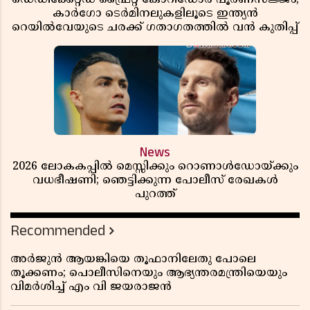
കാർഗോ ടെർമിനലുകളിലൂടെ ഇന്ത്യൻ
റെയിൽവേയുടെ ചരക്ക് ഗതാഗതത്തിൽ വൻ കുതിപ്പ്
News
2026 ലോകകപ്പിൽ മെസ്സിക്കും റൊണാൾഡോയ്ക്കും
വധഭീഷണി; ഞെട്ടിക്കുന്ന പോലീസ് രേഖകൾ
പുറത്ത്
Recommended
അർജുൻ ആയങ്കിയെ തൂഫാനിലേതു പോലെ
തൂക്കണം; പൊലീസിനെയും ആഭ്യന്തരമന്ത്രിയെയും
വിമർശിച്ച് എം വി ജയരാജൻ