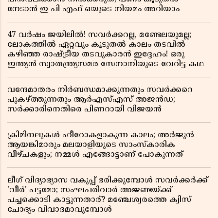
നേടാൻ ഇ പി എഫ് ഒയുടെ നിയമം അറിയാം
47 വർഷം ജയിലിൽ! സവർക്കറല്ല, മണ്ടേലയുമല്ല;
ലോകത്തിൽ ഏറ്റവും കൂടുതൽ കാലം തടവിൽ
കഴിഞ്ഞ രാഷ്ട്രീയ തടവുകാരൻ ഇദ്ദേഹം! ഒരു
ഇന്ത്യൻ സ്വാതന്ത്ര്യസമര സേനാനിയുടെ വേറിട്ട കഥ
വന്ദേമാതരം നിർബന്ധമാക്കുന്നതും സവർക്കറെ
പുകഴ്ത്തുന്നതും ആർഎസ്എസ് അജൻഡ;
സർക്കാരിനെതിരെ പിണറായി വിജയൻ
ക്രിമിനലുകൾ ഹീറോകളാകുന്ന കാലം; അർജുൻ
ആയങ്കിമാരും മലയാളിയുടെ സാംസ്കാരിക
വീഴ്ചകളും; നമ്മൾ എങ്ങോട്ടാണ് പോകുന്നത്
ലീഗ് വിദ്യാഭ്യാസ വകുപ്പ് ഭരിക്കുമ്പോൾ സവർക്കർക്ക്
'വീർ' പട്ടമോ; സംഘപരിവാർ അജണ്ടയ്ക്ക്
പച്ചക്കൊടി കാട്ടുന്നതാര്? മഞ്ചേശ്വരത്തെ ക്വിസ്
ചോദ്യം വിവാദമാവുമ്പോൾ