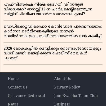
എഫ്സിആർഎ നിയമ ഭേദഗതി ക്രിസ്ത്യൻ
വിരുദ്ധമോ? ഓഗസ്റ്റ് 12-ന് പാർലമെന്റിലെത്തുന്ന
ബില്ലിന് പിന്നിലെ യഥാർത്ഥ അജണ്ട എന്ത്?
ഡെഡിക്കേറ്റഡ് ഫ്രൈറ്റ് കോറിഡോർ പൂർണസജ്ജം;
കാർഗോ ടെർമിനലുകളിലൂടെ ഇന്ത്യൻ
റെയിൽവേയുടെ ചരക്ക് ഗതാഗതത്തിൽ വൻ കുതിപ്പ്
2026 ലോകകപ്പിൽ മെസ്സിക്കും റൊണാൾഡോയ്ക്കും
വധഭീഷണി; ഞെട്ടിക്കുന്ന പോലീസ് രേഖകൾ
പുറത്ത്
Home
About Us
Contact Us
Privacy Policy
Grievance Redressal
Join Kvartha Team Club
News
Business