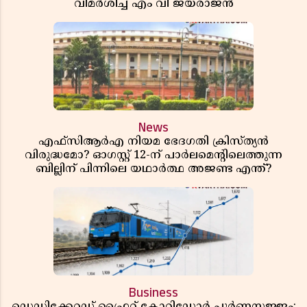
വിമർശിച്ച് എം വി ജയരാജൻ
News
എഫ്സിആർഎ നിയമ ഭേദഗതി ക്രിസ്ത്യൻ
വിരുദ്ധമോ? ഓഗസ്റ്റ് 12-ന് പാർലമെന്റിലെത്തുന്ന
ബില്ലിന് പിന്നിലെ യഥാർത്ഥ അജണ്ട എന്ത്?
Business
ഡെഡിക്കേറ്റഡ് ഫ്രൈറ്റ് കോറിഡോർ പൂർണസജ്ജം;