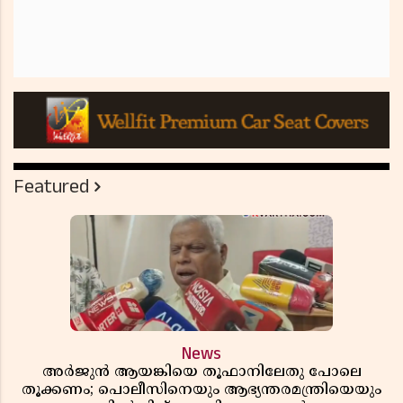
Featured
News
അർജുൻ ആയങ്കിയെ തൂഫാനിലേതു പോലെ
തൂക്കണം; പൊലീസിനെയും ആഭ്യന്തരമന്ത്രിയെയും