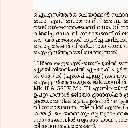
ഐഎസ്ആര്‍ഒ ചെയര്‍മാന്‍ സ്ഥാനത്ത
ഡോ. എസ് സോമനാഥിന് ശേഷം ഡോ.
രണ്ട് വര്‍ഷത്തേക്കാണ് ഡോ. വി.ന
വിരമിച്ച ഡോ. വി.നാരായണന് നിലവി
ഒരു വര്‍ഷത്തേക്ക് തുടര്‍ച്ച ലഭിച്ചതാ
പ്രൊപ്പല്‍ഷന്‍ വിദഗ്ധനായ ഡോ.
ഐഎസ്ആര്‍ഒയിലെത്തുന്നത്.
1989ല്‍ ഐഐടി-ഖരഗ്പൂരില്‍ ഒന്
എഞ്ചിനീയറിംഗില്‍ എംടെക് പൂര്‍ത്തിയ
സെന്ററില്‍ (എല്‍പിഎസ്സി) ക്രയോജനി
ഐഎസ്ആര്‍ഒയുടെ ജിയോസിന്‍ക
Mk-II & GSLV Mk-III എന്നിവയ്ക്ക് 
ഉപഗ്രഹങ്ങള്‍ ജിയോ ട്രാന്‍സ്ഫര്‍ 
ക്രയോജനിക് പ്രൊപ്പല്‍ഷന്‍ ഘട്ടങ്ങ
വി നാരായണന്‍, നിലവില്‍ എല്‍
കമ്മിറ്റി ചെയര്‍മാനും പ്രോഗ്രാം 
നാഗര്‍കോവില്‍ സ്വദേശിയായ നാരായ
തിരുവനന്തപുരത്താണ്.