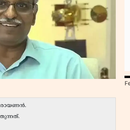
F
ാരായണന്‍.
ന്നത്.