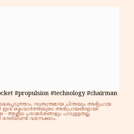
rocket #propulsion #technology #chairman
്പെടുത്താം. സ്വതന്ത്രമായ ചിന്തയും അഭിപ്രായ
്നാൽ ഇവ കെവാർത്തയുടെ അഭിപ്രായങ്ങളായി
 - അശ്ലീല പരാമർശങ്ങളും പാടുള്ളതല്ല.
നേരിടേണ്ടി വന്നേക്കാം.