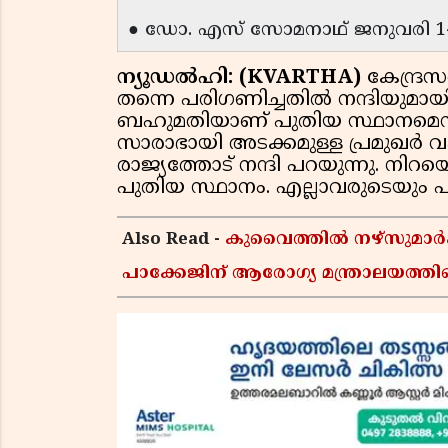
● ഡോ. എസ് സോമനാഥ് ജനുവരി 14ന്
ന്യൂഡല്‍ഹി: (KVARTHA)
കേന്ദ്ര
തന്നെ പരിഗണിച്ചതില്‍ നന്ദിയുമ
ബഹുമതിയാണ് പുതിയ സ്ഥാനമെന്ന
സാരാഭായി അടക്കമുള്ള പ്രമുഖര്‍ വ
രാജ്യത്തോട് നന്ദി പറയുന്നു. നി
പുതിയ സ്ഥാനം. എല്ലാവരുടെയും 
Also Read -
കുവൈത്തിൽ നഴ്‌സുമാർക
പാക്കേജിന് ആരോഗ്യ മന്ത്രാലയത്തി