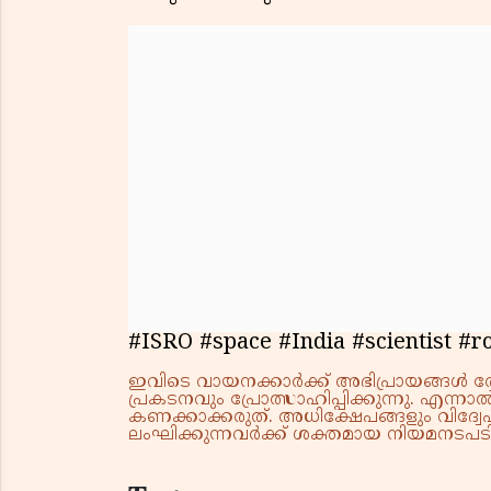
#ISRO #space #India #scientist #
ഇവിടെ വായനക്കാർക്ക് അഭിപ്രായങ്ങൾ രേഖപ
പ്രകടനവും പ്രോത്സാഹിപ്പിക്കുന്നു. എന
കണക്കാക്കരുത്. അധിക്ഷേപങ്ങളും വിദ്വേഷ
ലംഘിക്കുന്നവർക്ക് ശക്തമായ നിയമനടപടി 