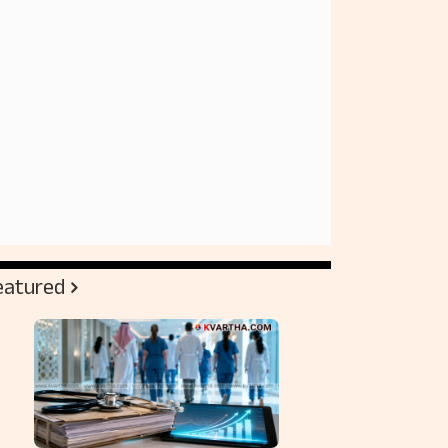
eatured