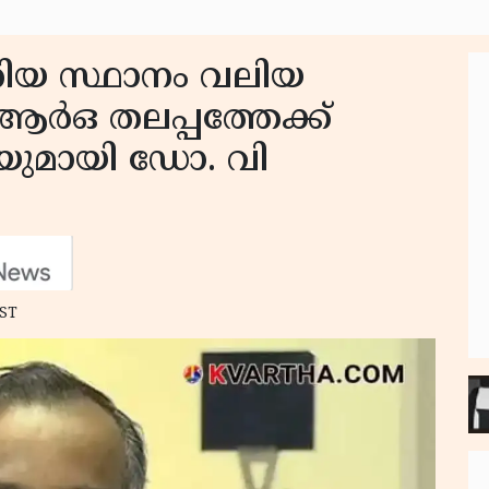
തിയ സ്ഥാനം വലിയ
‍ഒ തലപ്പത്തേക്ക്
ദിയുമായി ഡോ. വി
IST