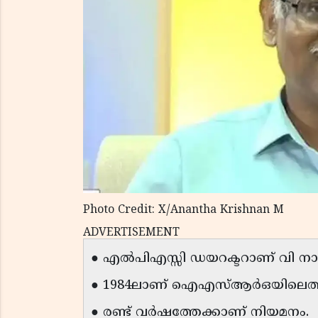
Photo Credit: X/Anantha Krishnan M
ADVERTISEMENT
● എല്‍പിഎസ്സി ഡയറക്ടറാണ് വി ന
● 1984ലാണ് ഐഎസ്ആര്‍ഒയിലെത്തു
● രണ്ട് വര്‍ഷത്തേക്കാണ് നിയമനം.