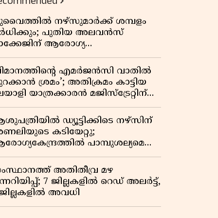
ecommended
ുവൈത്തിൽ നഴ്‌സുമാർക്ക് ശമ്പളം
ർധിക്കും; പുതിയ അലവൻസ്
ാക്കേജിന് ആരോഗ്യ
ന്ത്രാലയത്തിൻ്റെ അംഗീകാരം
വിമാനത്തിൻ്റെ എമർജൻസി വാതിൽ
ുറക്കാൻ ശ്രമം’; അതിക്രമം കാട്ടിയ
യാളി യാത്രക്കാരൻ മജിസ്ട്രേറ്റിന്
ന്നിലും അതിക്രമം കാട്ടിയെന്ന്
ൊലീസ്
ശുപത്രിയിൽ ഡ്യൂട്ടിക്കിടെ നഴ്സിന്
ണലിയുടെ കടിയേറ്റു;
രോഗ്യകേന്ദ്രത്തിൽ പാമ്പുശല്യമെന്ന്
രാതി
ംസ്ഥാനത്ത് അതിതീവ്ര മഴ
ന്നറിയിപ്പ്; 7 ജില്ലകളിൽ റെഡ് അലർട്ട്,
 ജില്ലകളിൽ അവധി