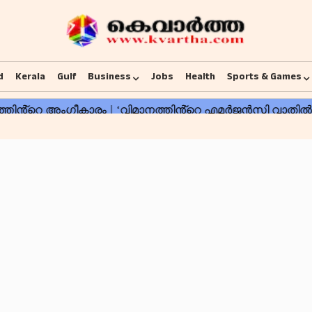
d
Kerala
Gulf
Business
Jobs
Health
Sports & Games