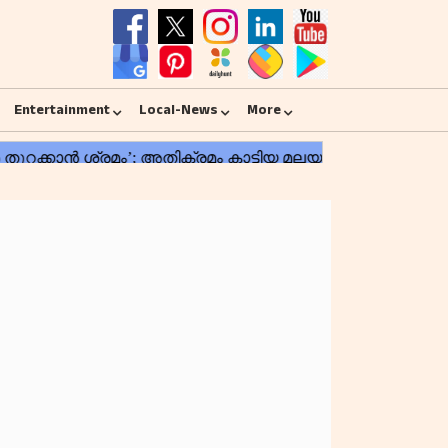
Entertainment
Local-News
More