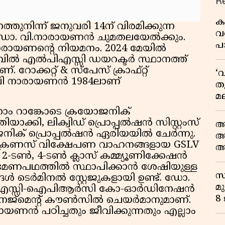
R
ക
ുനിന്ന് ജനുവരി 14ന് വിരമിക്കുന്ന
വ
 വി.നാരായണന്‍ ചുമതലയേല്‍ക്കും.
പ
ാരായണന്റെ നിയമനം. 2024 മേയില്‍
മ
ല്‍ എല്‍പിഎസ്സി ഡയറക്ടര്‍ സ്ഥാനത്ത്
ണ്. റോക്കറ്റ് & സ്പേസ് ക്രാഫ്റ്റ്
‘
 വി നാരായണന്‍ 1984ലാണ്
ത
മല
മു
നാം റാങ്കോടെ ക്രയോജനിക്
പ
ാക്കി, ലിക്വിഡ് പ്രൊപ്പല്‍ഷന്‍ സിസ്റ്റംസ്
ആ
ക് പ്രൊപ്പല്‍ഷന്‍ ഏരിയയില്‍ ചേര്‍ന്നു.
അ
്രണസ് വിക്ഷേപണ വാഹനങ്ങളായ GSLV
ആ
2-ടണ്‍, 4-ടണ്‍ ക്ലാസ് കമ്മ്യൂണിക്കേഷന്‍
പ
ഭ്രമണപഥത്തില്‍ സ്ഥാപിക്കാന്‍ ശേഷിയുള്ള
സ
ള്‍ ടെര്‍മിനല്‍ സ്റ്റേജുകളായി ഉണ്ട്. ഡോ.
മു
പിഎസ്സി-ഐപിആര്‍സി കോ-ഓര്‍ഡിനേഷന്‍
8
മാനേജ്‌മെന്റ് കൗണ്‍സില്‍ ചെയര്‍മാനുമാണ്.
ണന്‍ പഠിച്ചതും ജീവിക്കുന്നതും എല്ലാം