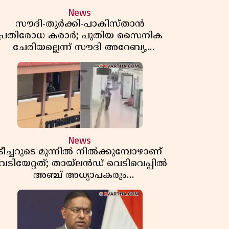
News
സൗദി-തുർക്കി-പാകിസ്താൻ
പ്രതിരോധ കരാർ; പുതിയ സൈനിക
ചേരിയല്ലെന്ന് സൗദി അറേബ്യ,
വിമർശനവുമായി ഇറാൻ
News
ടീച്ചറുടെ മുന്നിൽ നിൽക്കുമ്പോഴാണ്
െടിയേറ്റത്; തായ്‌ലൻഡ് വെടിവെപ്പിൽ
അഞ്ച് അധ്യാപകരും
മുത്തശ്ശീമുത്തശ്ശന്മാരും കൊല്ലപ്പെട്ടു,
മരണസംഖ്യ 7; ഞെട്ടിക്കുന്ന
വെളിപ്പെടുത്തലുകൾ