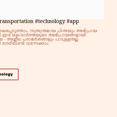
transportation #technology #app
്പെടുത്താം. സ്വതന്ത്രമായ ചിന്തയും അഭിപ്രായ
്നാൽ ഇവ കെവാർത്തയുടെ അഭിപ്രായങ്ങളായി
 - അശ്ലീല പരാമർശങ്ങളും പാടുള്ളതല്ല.
നേരിടേണ്ടി വന്നേക്കാം.
nology