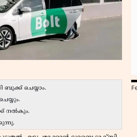
F
ി ബുക്ക് ചെയ്യാം.
െയ്യും.
് നല്‍കും.
ന്നു.