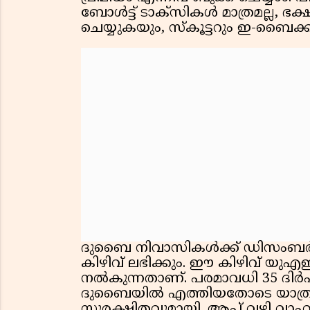
ബോള്‍ട്ട് ടാക്‌സികള്‍ മാത്രമല്ല,
ചെയ്യുകയും, സ്‌കൂട്ടറും ഇ-ബൈക്ക
ദുബൈ നിവാസികള്‍ക്ക് ഡിസംബര്
കിഴിവ് ലഭിക്കും. ഈ കിഴിവ് യു
നല്‍കുന്നതാണ്. പരമാവധി 35 ദിര്‍ഹ
ദുബൈയില്‍ എത്തിയതോടെ യാത്രകള
സുരക്ഷിതവുമായി. ആപ്പ് വഴി വാഹനം 