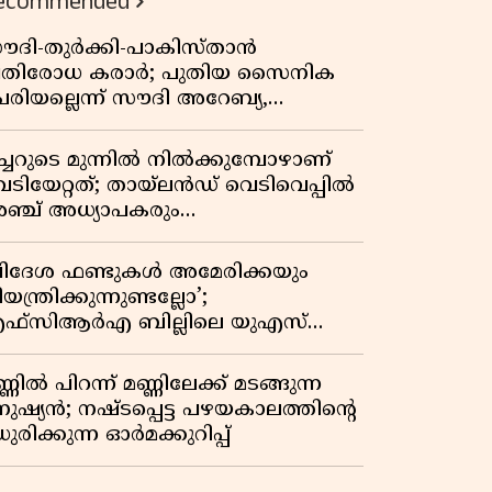
ecommended
ൗദി-തുർക്കി-പാകിസ്താൻ
്രതിരോധ കരാർ; പുതിയ സൈനിക
േരിയല്ലെന്ന് സൗദി അറേബ്യ,
ിമർശനവുമായി ഇറാൻ
ീച്ചറുടെ മുന്നിൽ നിൽക്കുമ്പോഴാണ്
െടിയേറ്റത്; തായ്‌ലൻഡ് വെടിവെപ്പിൽ
ഞ്ച് അധ്യാപകരും
ത്തശ്ശീമുത്തശ്ശന്മാരും കൊല്ലപ്പെട്ടു,
രണസംഖ്യ 7; ഞെട്ടിക്കുന്ന
വിദേശ ഫണ്ടുകൾ അമേരിക്കയും
െളിപ്പെടുത്തലുകൾ
യന്ത്രിക്കുന്നുണ്ടല്ലോ’;
ഫ്സിആർഎ ബില്ലിലെ യുഎസ്
ിമർശനങ്ങൾക്ക് മറുപടിയുമായി ഇന്ത്യ
്ണിൽ പിറന്ന് മണ്ണിലേക്ക് മടങ്ങുന്ന
നുഷ്യൻ; നഷ്ടപ്പെട്ട പഴയകാലത്തിൻ്റെ
ുരിക്കുന്ന ഓർമക്കുറിപ്പ്