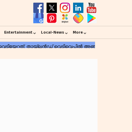
Entertainment
Local-News
More