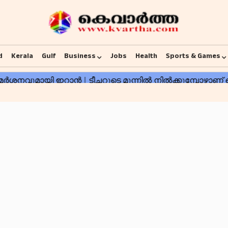
d
Kerala
Gulf
Business
Jobs
Health
Sports & Games