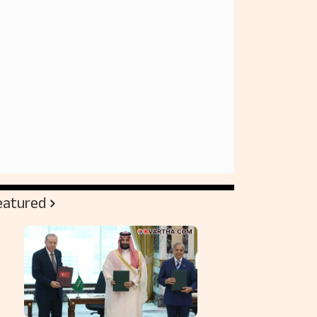
eatured