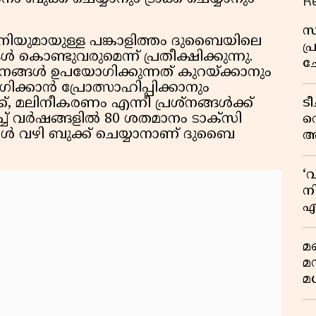
R
സ
്പനിയുമായുള്ള പങ്കാളിത്തം ദുബൈയിലെ
പ
 കൊണ്ടുവരുമെന്ന് പ്രതീക്ഷിക്കുന്നു.
ച
ങ്ങള്‍ ഉപയോഗിക്കുന്നത് കുറയ്ക്കാനും
വ
ാന്‍ പ്രോത്സാഹിപ്പിക്കാനും
ട
ക്, മലിനീകരണം എന്നീ പ്രശ്‌നങ്ങള്‍ക്ക്
് വര്‍ഷങ്ങളില്‍ 80 ശതമാനം ടാക്‌സി
വ
ള്‍ വഴി ബുക്ക് ചെയ്യാനാണ് ദുബൈ
അ
മു
മ
‘
വ
നി
എ
വ
മണ
മ
മധ