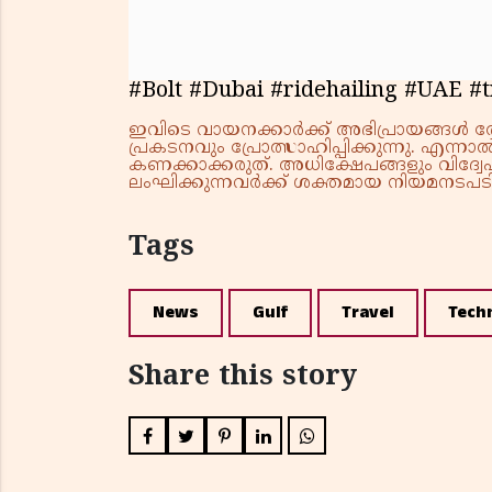
#Bolt #Dubai #ridehailing #UAE #
ഇവിടെ വായനക്കാർക്ക് അഭിപ്രായങ്ങൾ രേഖപ
പ്രകടനവും പ്രോത്സാഹിപ്പിക്കുന്നു. എന
കണക്കാക്കരുത്. അധിക്ഷേപങ്ങളും വിദ്വേഷ
ലംഘിക്കുന്നവർക്ക് ശക്തമായ നിയമനടപടി 
Tags
News
Gulf
Travel
Tech
Share this story