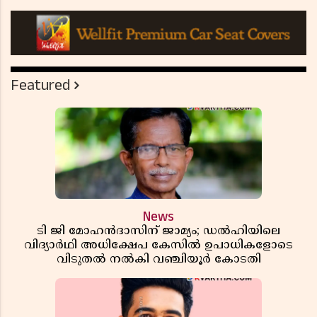
Featured
News
ടി ജി മോഹൻദാസിന് ജാമ്യം; ഡൽഹിയിലെ
വിദ്യാർഥി അധിക്ഷേപ കേസിൽ ഉപാധികളോടെ
വിടുതൽ നൽകി വഞ്ചിയൂർ കോടതി