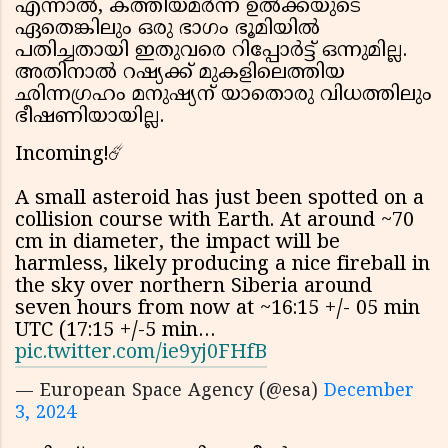
എന്നാല്‍, കത്തിയമര്‍ന്ന ഉല്‍ക്കയുടെ
ഏതെങ്കിലും ഒരു ഭാഗം ഭൂമിയില്‍
പതിച്ചതായി ഇതുവരെ റിപ്പോര്‍ട്ട് ഒന്നുമില്ല.
അതിനാല്‍ റഷ്യക്ക് മുകളിലെത്തിയ
ഛിന്നഗ്രഹം മനുഷ്യന് യാതൊരു വിധത്തിലും
ഭീഷണിയായില്ല.
Incoming!☄️
A small asteroid has just been spotted on a
collision course with Earth. At around ~70
cm in diameter, the impact will be
harmless, likely producing a nice fireball in
the sky over northern Siberia around
seven hours from now at ~16:15 +/- 05 min
UTC (17:15 +/-5 min…
pic.twitter.com/ie9yj0FHfB
— European Space Agency (@esa)
December
3, 2024