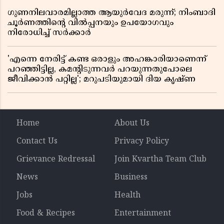
ഗുണനിലവാരമില്ലാത്ത ആയുർവേദ മരുന്ന്; നിംബാദി
ചൂർണത്തിൻ്റെ വിൽപ്പനയും ഉപയോഗവും
നിരോധിച്ച് സർക്കാർ
'എന്നെ നേരിട്ട് കണ്ട ഒരാളും അഹങ്കാരിയാണെന്ന്
പറഞ്ഞിട്ടില്ല, കമൻ്റിടുന്നവർ പറയുന്നതുപോലെ
ജീവിക്കാൻ പറ്റില്ല'; മറുപടിയുമായി ദിയ കൃഷ്ണ
Home
About Us
Contact Us
Privacy Policy
Grievance Redressal
Join Kvartha Team Club
News
Business
Jobs
Health
Food & Recipes
Entertainment