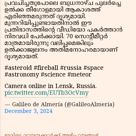
പ്രവചിച്ചതുപോലെ ബുധനാഴ്ച പുലര്‍ച്ചെ
ഉല്‍ക്ക തീഗോളമായി ആകാശത്ത്
എരിഞ്ഞമരുന്നത് ദൃശ്യമായി.
മുന്നറിയിപ്പുണ്ടായതിനാല്‍ ഈ
പ്രതിഭാസത്തിന്റെ വീഡിയോ പകര്‍ത്താന്‍
നിരവധി പേര്‍ക്കായി. 70 സെന്റീമീറ്റര്‍
മാത്രമായിരുന്നു വലിപ്പമെങ്കിലും
ഉല്‍ക്കാജ്വലനം അതിമനോഹരമായാണ്
ദൃശ്യമായത്.
#asteroid #fireball #russia #space
#astronomy #science #meteor
Camera online in Lensk, Russia.
pic.twitter.com/EUTb3OcVmy
— Galileo de Almería (@GalileoAlmeria)
December 3, 2024
ഇവിടെ വായനക്കാർക്ക് അഭിപ്രായങ്ങൾ