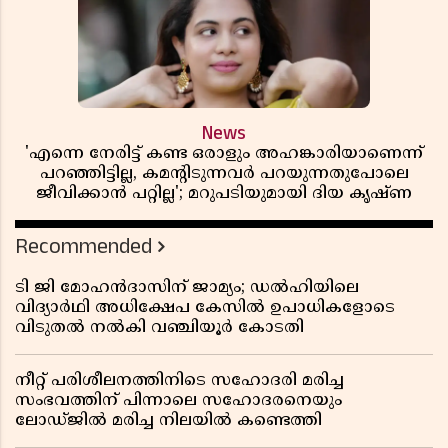
News
'എന്നെ നേരിട്ട് കണ്ട ഒരാളും അഹങ്കാരിയാണെന്ന്
പറഞ്ഞിട്ടില്ല, കമൻ്റിടുന്നവർ പറയുന്നതുപോലെ
ജീവിക്കാൻ പറ്റില്ല'; മറുപടിയുമായി ദിയ കൃഷ്ണ
Recommended
ടി ജി മോഹൻദാസിന് ജാമ്യം; ഡൽഹിയിലെ
വിദ്യാർഥി അധിക്ഷേപ കേസിൽ ഉപാധികളോടെ
വിടുതൽ നൽകി വഞ്ചിയൂർ കോടതി
നീറ്റ് പരിശീലനത്തിനിടെ സഹോദരി മരിച്ച
സംഭവത്തിന് പിന്നാലെ സഹോദരനെയും
ലോഡ്ജിൽ മരിച്ച നിലയിൽ കണ്ടെത്തി