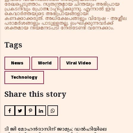
രേഖപ്പെടുത്താം. സ്വതന്ത്രമായ ചിന്തയും അഭിപ്രായ
പ്രകടനവും പ്രോത്സാഹിപ്പിക്കുന്നു. എന്നാൽ ഇവ
കെവാർത്തയുടെ അഭിപ്രായങ്ങളായി
കണക്കാക്കരുത്. അധിക്ഷേപങ്ങളും വിദ്വേഷ - അശ്ലീല
പരാമർശങ്ങളും പാടുള്ളതല്ല. ലംഘിക്കുന്നവർക്ക്
ശക്തമായ നിയമനടപടി നേരിടേണ്ടി വന്നേക്കാം.
Tags
News
World
Viral Video
Technology
Share this story
ടി ജി മോഹൻദാസിന് ജാമ്യം; ഡൽഹിയിലെ