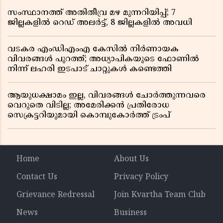
സംസ്ഥാനത്ത് അതിതീവ്ര മഴ മുന്നറിയിപ്പ്; 7
ജില്ലകളിൽ റെഡ് അലർട്ട്, 8 ജില്ലകളിൽ അവധി
വടകര എംഡിഎംഎ കേസിൽ നിർണായക
വിവരങ്ങൾ പുറത്ത്; അധ്യാപികയുടെ ഫോണിൽ
നിന്ന് ലഹരി ഇടപാട് ചാറ്റുകൾ കണ്ടെത്തി
ആയുധക്ഷാമം ഇല്ല, വിവരങ്ങൾ ചോർത്തുന്നവരെ
വെറുതെ വിടില്ല; അമേരിക്കൻ പ്രതിരോധ
സെക്രട്ടറിയുമായി കൊമ്പുകോർത്ത് ട്രംപ്
Home
About Us
Contact Us
Privacy Policy
Grievance Redressal
Join Kvartha Team Club
News
Business