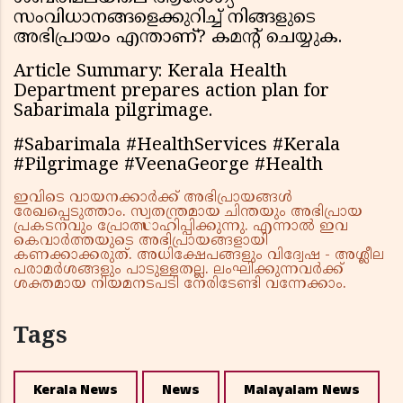
സംവിധാനങ്ങളെക്കുറിച്ച് നിങ്ങളുടെ
അഭിപ്രായം എന്താണ്? കമന്റ് ചെയ്യുക.
Article Summary: Kerala Health
Department prepares action plan for
Sabarimala pilgrimage.
#Sabarimala #HealthServices #Kerala
#Pilgrimage #VeenaGeorge #Health
ഇവിടെ വായനക്കാർക്ക് അഭിപ്രായങ്ങൾ
രേഖപ്പെടുത്താം. സ്വതന്ത്രമായ ചിന്തയും അഭിപ്രായ
പ്രകടനവും പ്രോത്സാഹിപ്പിക്കുന്നു. എന്നാൽ ഇവ
കെവാർത്തയുടെ അഭിപ്രായങ്ങളായി
കണക്കാക്കരുത്. അധിക്ഷേപങ്ങളും വിദ്വേഷ - അശ്ലീല
പരാമർശങ്ങളും പാടുള്ളതല്ല. ലംഘിക്കുന്നവർക്ക്
ശക്തമായ നിയമനടപടി നേരിടേണ്ടി വന്നേക്കാം.
Tags
Kerala News
News
Malayalam News