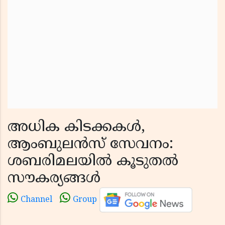
അധിക കിടക്കകൾ,
ആംബുലൻസ് സേവനം:
ശബരിമലയിൽ കൂടുതൽ
സൗകര്യങ്ങൾ
Channel
Group