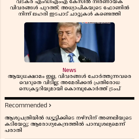
വടകര എംഡിഎംഎ കേസിൽ നിർണായക
വിവരങ്ങൾ പുറത്ത്; അധ്യാപികയുടെ ഫോണിൽ
നിന്ന് ലഹരി ഇടപാട് ചാറ്റുകൾ കണ്ടെത്തി
News
ആയുധക്ഷാമം ഇല്ല, വിവരങ്ങൾ ചോർത്തുന്നവരെ
വെറുതെ വിടില്ല; അമേരിക്കൻ പ്രതിരോധ
സെക്രട്ടറിയുമായി കൊമ്പുകോർത്ത് ട്രംപ്
Recommended
ആശുപത്രിയിൽ ഡ്യൂട്ടിക്കിടെ നഴ്സിന് അണലിയുടെ
കടിയേറ്റു; ആരോഗ്യകേന്ദ്രത്തിൽ പാമ്പുശല്യമെന്ന്
പരാതി