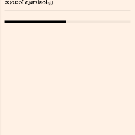
യുവാവ് മുങ്ങിമരിച്ചു