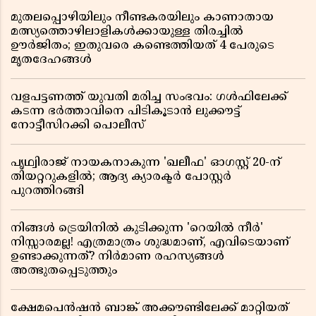
മുതലപ്പൊഴിയിലും നീണ്ടകരയിലും കാണാതായ
മത്സ്യത്തൊഴിലാളികൾക്കായുള്ള തിരച്ചിൽ
ഊർജിതം; ഇതുവരെ കണ്ടെത്തിയത് 4 പേരുടെ
മൃതദേഹങ്ങൾ
വളപട്ടണത്ത് യുവതി മരിച്ച സംഭവം: ഗൾഫിലേക്ക്
കടന്ന ഭർത്താവിനെ പിടികൂടാൻ ലുക്കൗട്ട്
നോട്ടീസിറക്കി പൊലീസ്
പൃഥ്വിരാജ് നായകനാകുന്ന 'ഖലീഫ' ഓഗസ്റ്റ് 20-ന്
തിയറ്ററുകളിൽ; ആദ്യ ക്യാരക്ടർ പോസ്റ്റർ
പുറത്തിറങ്ങി
നിങ്ങൾ ട്രെയിനിൽ കുടിക്കുന്ന 'റെയിൽ നീർ'
നിസ്സാരമല്ല! എത്രമാത്രം ശുദ്ധമാണ്, എവിടെയാണ്
ഉണ്ടാക്കുന്നത്? നിർമാണ രഹസ്യങ്ങൾ
അത്ഭുതപ്പെടുത്തും
ക്ഷേമപെൻഷൻ ബാങ്ക് അക്കൗണ്ടിലേക്ക് മാറ്റിയത്