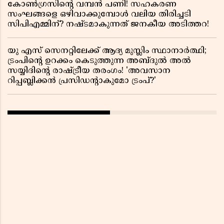
കോൺഗ്രസിന്റെ വമ്പൻ പണി! സഹകരണ
സംഘങ്ങളെ ഒഴിവാക്കുമ്പോൾ വലിയ തിരിച്ചടി
സിപിഎമ്മിന്? നഷ്ടമാകുന്നത് ജനകീയ അടിത്തറ!
യു എസ് സെനറ്റിലേക്ക് ആദ്യ മുസ്ലിം സ്ഥാനാർത്ഥി;
ട്രംപിന്റെ ഉറക്കം കെടുത്തുന്ന അബ്ദുൽ അൽ
സയ്യിദിന്റെ രാഷ്ട്രീയ തരംഗം! 'അവസാന
റിപ്പബ്ലിക്കൻ പ്രസിഡന്റാകുമോ ട്രംപ്?'