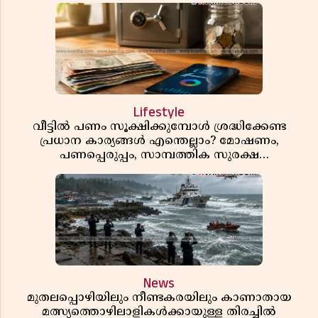
Lifestyle
വീട്ടിൽ പണം സൂക്ഷിക്കുമ്പോൾ ശ്രദ്ധിക്കേണ്ട
പ്രധാന കാര്യങ്ങൾ എന്തെല്ലാം? മോഷണം,
പണപ്പെരുപ്പം, സാമ്പത്തിക സുരക്ഷ
എന്നിവയെക്കുറിച്ച് അറിയാം
News
മുതലപ്പൊഴിയിലും നീണ്ടകരയിലും കാണാതായ
മത്സ്യത്തൊഴിലാളികൾക്കായുള്ള തിരച്ചിൽ