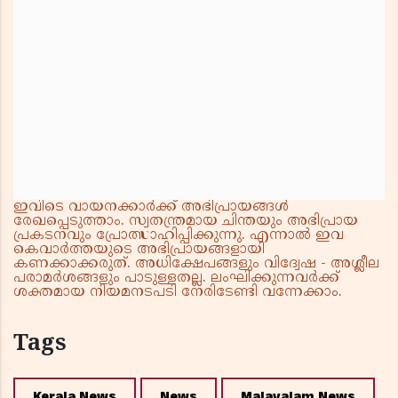
ഇവിടെ വായനക്കാർക്ക് അഭിപ്രായങ്ങൾ
രേഖപ്പെടുത്താം. സ്വതന്ത്രമായ ചിന്തയും അഭിപ്രായ
പ്രകടനവും പ്രോത്സാഹിപ്പിക്കുന്നു. എന്നാൽ ഇവ
കെവാർത്തയുടെ അഭിപ്രായങ്ങളായി
കണക്കാക്കരുത്. അധിക്ഷേപങ്ങളും വിദ്വേഷ - അശ്ലീല
പരാമർശങ്ങളും പാടുള്ളതല്ല. ലംഘിക്കുന്നവർക്ക്
ശക്തമായ നിയമനടപടി നേരിടേണ്ടി വന്നേക്കാം.
Tags
Kerala News
News
Malayalam News