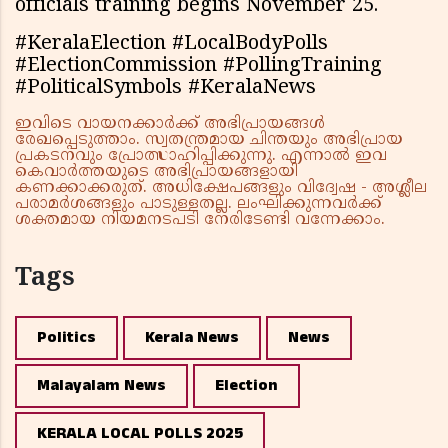
officials training begins November 25.
#KeralaElection #LocalBodyPolls
#ElectionCommission #PollingTraining
#PoliticalSymbols #KeralaNews
ഇവിടെ വായനക്കാർക്ക് അഭിപ്രായങ്ങൾ
രേഖപ്പെടുത്താം. സ്വതന്ത്രമായ ചിന്തയും അഭിപ്രായ
പ്രകടനവും പ്രോത്സാഹിപ്പിക്കുന്നു. എന്നാൽ ഇവ
കെവാർത്തയുടെ അഭിപ്രായങ്ങളായി
കണക്കാക്കരുത്. അധിക്ഷേപങ്ങളും വിദ്വേഷ - അശ്ലീല
പരാമർശങ്ങളും പാടുള്ളതല്ല. ലംഘിക്കുന്നവർക്ക്
ശക്തമായ നിയമനടപടി നേരിടേണ്ടി വന്നേക്കാം.
Tags
Politics
Kerala News
News
Malayalam News
Election
KERALA LOCAL POLLS 2025