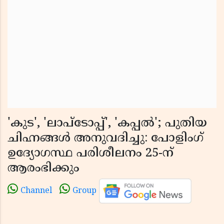
'കുട', 'ലാപ്ടോപ്പ്', 'കപ്പൽ'; പുതിയ
ചിഹ്നങ്ങൾ അനുവദിച്ചു: പോളിംഗ്
ഉദ്യോഗസ്ഥ പരിശീലനം 25-ന്
ആരംഭിക്കും
Channel
Group