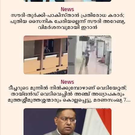
News
സൗദി-തുർക്കി-പാകിസ്താൻ പ്രതിരോധ കരാർ;
പുതിയ സൈനിക ചേരിയല്ലെന്ന് സൗദി അറേബ്യ,
വിമർശനവുമായി ഇറാൻ
News
ടീച്ചറുടെ മുന്നിൽ നിൽക്കുമ്പോഴാണ് വെടിയേറ്റത്;
തായ്‌ലൻഡ് വെടിവെപ്പിൽ അഞ്ച് അധ്യാപകരും
മുത്തശ്ശീമുത്തശ്ശന്മാരും കൊല്ലപ്പെട്ടു, മരണസംഖ്യ 7;
ഞെട്ടിക്കുന്ന വെളിപ്പെടുത്തലുകൾ