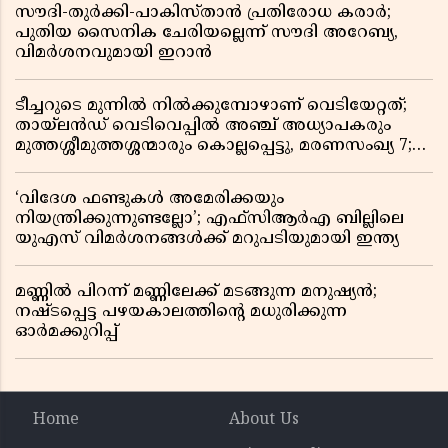
സൗദി-തുർക്കി-പാകിസ്താൻ പ്രതിരോധ കരാർ;
പുതിയ സൈനിക ചേരിയല്ലെന്ന് സൗദി അറേബ്യ,
വിമർശനവുമായി ഇറാൻ
ടീച്ചറുടെ മുന്നിൽ നിൽക്കുമ്പോഴാണ് വെടിയേറ്റത്;
തായ്‌ലൻഡ് വെടിവെപ്പിൽ അഞ്ച് അധ്യാപകരും
മുത്തശ്ശീമുത്തശ്ശന്മാരും കൊല്ലപ്പെട്ടു, മരണസംഖ്യ 7;
ഞെട്ടിക്കുന്ന വെളിപ്പെടുത്തലുകൾ
‘വിദേശ ഫണ്ടുകൾ അമേരിക്കയും
നിയന്ത്രിക്കുന്നുണ്ടല്ലോ’; എഫ്സിആർഎ ബില്ലിലെ
യുഎസ് വിമർശനങ്ങൾക്ക് മറുപടിയുമായി ഇന്ത്യ
മണ്ണിൽ പിറന്ന് മണ്ണിലേക്ക് മടങ്ങുന്ന മനുഷ്യൻ;
നഷ്ടപ്പെട്ട പഴയകാലത്തിൻ്റെ മധുരിക്കുന്ന
ഓർമക്കുറിപ്പ്
Home
About Us