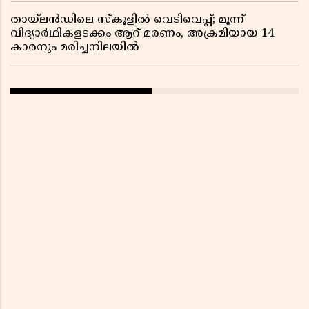
തായ്‌ലൻഡിലെ സ്‌കൂളിൽ വെടിവെപ്പ്; മൂന്ന്
വിദ്യാർഥികളടക്കം ആറ് മരണം, അക്രമിയായ 14
കാരനും മരിച്ചനിലയിൽ