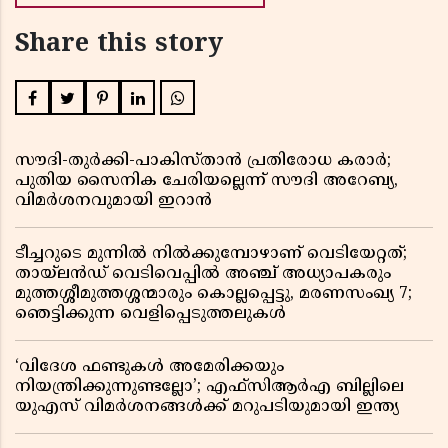
Share this story
സൗദി-തുർക്കി-പാകിസ്താൻ പ്രതിരോധ കരാർ;
പുതിയ സൈനിക ചേരിയല്ലെന്ന് സൗദി അറേബ്യ,
വിമർശനവുമായി ഇറാൻ
ടീച്ചറുടെ മുന്നിൽ നിൽക്കുമ്പോഴാണ് വെടിയേറ്റത്;
തായ്‌ലൻഡ് വെടിവെപ്പിൽ അഞ്ച് അധ്യാപകരും
മുത്തശ്ശീമുത്തശ്ശന്മാരും കൊല്ലപ്പെട്ടു, മരണസംഖ്യ 7;
ഞെട്ടിക്കുന്ന വെളിപ്പെടുത്തലുകൾ
‘വിദേശ ഫണ്ടുകൾ അമേരിക്കയും
നിയന്ത്രിക്കുന്നുണ്ടല്ലോ’; എഫ്സിആർഎ ബില്ലിലെ
യുഎസ് വിമർശനങ്ങൾക്ക് മറുപടിയുമായി ഇന്ത്യ