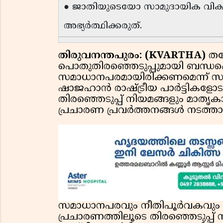
● ജാതിയുടെയോ സാമുദായിക വികാ
അഭ്യർത്ഥിക്കരുത്.
തിരുവനന്തപുരം: (KVARTHA)
തദ
പൊതുതിരഞ്ഞെടുപ്പുമായി ബന്ധപ്പ
സമാധാനപരമായിരിക്കണമെന്ന് സം
ഷാജഹാൻ രാഷ്ട്രീയ പാർട്ടികളോടു
തിരഞ്ഞെടുപ്പ് നിയമങ്ങളും മാതൃകാ 
പ്രചാരണ പ്രവർത്തനങ്ങൾ നടത്താന
സമാധാനപരവും നീതിപൂർവകവും ന
പ്രചാരണത്തിലൂടെ തിരഞ്ഞെടുപ്പ്