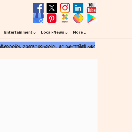
Entertainment
Local-News
More