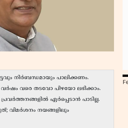
ചട്ടവും നിർബന്ധമായും പാലിക്കണം.
F
ന്ന് വർഷം വരെ തടവോ പിഴയോ ലഭിക്കാം.
ന പ്രവർത്തനങ്ങളിൽ ഏർപ്പെടാൻ പാടില്ല.
രുത്; വിമർശനം നയങ്ങളിലും