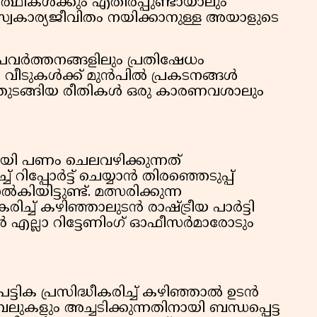
ർത്ഥികൾക്കും എതിർപ്പുണ്ടായാലും
്വകാര്യജീവിതം നയിക്കാനുള്ള അയാളുടെ
പ്രവർത്തനങ്ങളിലും പ്രതിഷേധം
െ വീടുകൾക്ക് മുൻപിൽ പ്രകടനങ്ങൾ
യുക തുടങ്ങിയ രീതികൾ ഒരു കാരണവശാലും
യി പണം ചെലവഴിക്കുന്നത്
പ്പോർട്ട് ചെയ്യാൻ തിരഞ്ഞെടുപ്പ്
ിയിട്ടുണ്ട്. മത്സരിക്കുന്ന
രിച്ച് കഴിഞ്ഞാലുടൻ രാഷ്ട്രീയ പാർട്ടി
ൻ എല്ലാ റിട്ടേണിംഗ് ഓഫീസർമാരോടും
പട്ടിക പ്രസിദ്ധീകരിച്ച് കഴിഞ്ഞാൽ ഉടൻ
േബലുകളും അച്ചടിക്കുന്നതിനായി ബന്ധപ്പെട്ട