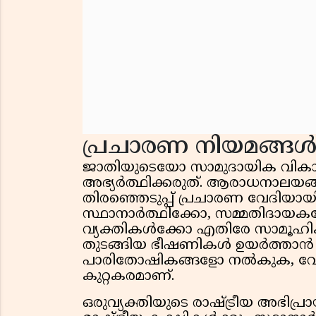
പ്രചാരണ നിയമങ്ങ
ജാതിയുടെയോ സാമുദായിക വികാര
അഭ്യർത്ഥിക്കരുത്. ആരാധനാലയങ
തിരഞ്ഞെടുപ്പ് പ്രചാരണ വേദിയായ
സ്ഥാനാർത്ഥിക്കോ, സമ്മതിദായക
വ്യക്തികൾക്കോ എതിരേ സാമൂഹി
തുടങ്ങിയ ഭീഷണികൾ ഉയർത്താൻ പാട
പാരിതോഷികങ്ങളോ നൽകുക, വോട്
കുറ്റകരമാണ്.
ഒരുവ്യക്തിയുടെ രാഷ്ട്രീയ അഭിപ്ര