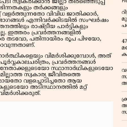
R
 സ്വീകരിക്കാൻ ജില്ലാ തിരഞ്ഞെടുപ്പ്
്. ഭിന്നതകളും തർക്കങ്ങളും
റ
പ് വളർത്തുന്നതോ വിവിധ ജാതിക്കാർ,
മ
വിഭാഗങ്ങൾ എന്നിവർക്കിടയിൽ സംഘർഷം
പ
നത്തിലും രാഷ്ട്രീയ പാർട്ടികളും
ഒ
്ല. ഇത്തരം പ്രവർത്തനങ്ങളിൽ
ം വരെ തടവോ, പതിനായിരം രൂപ പിഴയോ,
4
കാവുന്നതാണ്.
മ
ക
്ഥാനാർത്ഥികളെയും വിമർശിക്കുമ്പോൾ, അത്
ര
ർവ്വകാലചരിത്രം, പ്രവർത്തനങ്ങൾ
ഇ
. നേതാക്കളുടെയോ സ്ഥാനാർഥികളുടെയോ
വ
വ
ല്ലാത്ത സ്വകാര്യ ജീവിതത്തെ
സ
തമായതോ വളച്ചൊടിച്ചതോ ആയ
ആ
ടെയോ അടിസ്ഥാനത്തിൽ മറ്റ്
സ
ിമർശിക്കരുത്.
ക
അ
സ
എ