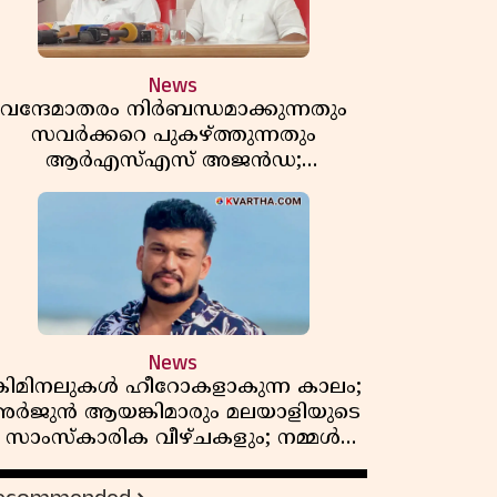
News
വന്ദേമാതരം നിർബന്ധമാക്കുന്നതും
സവർക്കറെ പുകഴ്ത്തുന്നതും
ആർഎസ്എസ് അജൻഡ;
ർക്കാരിനെതിരെ പിണറായി വിജയൻ
News
്രിമിനലുകൾ ഹീറോകളാകുന്ന കാലം;
ർജുൻ ആയങ്കിമാരും മലയാളിയുടെ
സാംസ്കാരിക വീഴ്ചകളും; നമ്മൾ
എങ്ങോട്ടാണ് പോകുന്നത്