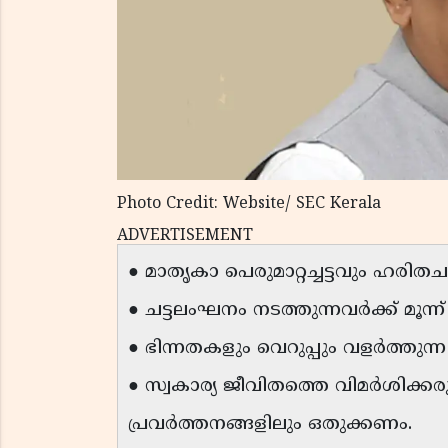
Photo Credit: Website/ SEC Kerala
ADVERTISEMENT
● മാതൃകാ പെരുമാറ്റച്ചട്ടവും ഹരിത
● ചട്ടലംഘനം നടത്തുന്നവർക്ക് മൂ
● ഭിന്നതകളും വെറുപ്പും വളർത്തുന്
● സ്വകാര്യ ജീവിതത്തെ വിമർശിക്ക
പ്രവർത്തനങ്ങളിലും ഒതുക്കണം.