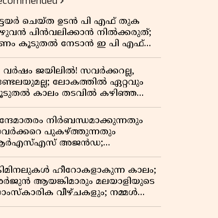
ecommended
ിട്ടയർ ചെയ്ത ഉടൻ പി എഫ് തുക
ുഴുവൻ പിൻവലിക്കാൻ നിൽക്കരുത്;
ണം കൂടുതൽ നേടാൻ ഇ പി എഫ്
യുടെ നിയമം അറിയാം
7 വർഷം ജയിലിൽ! സവർക്കറല്ല,
ണ്ടേലയുമല്ല; ലോകത്തിൽ ഏറ്റവും
ൂടുതൽ കാലം തടവിൽ കഴിഞ്ഞ
ാഷ്ട്രീയ തടവുകാരൻ ഇദ്ദേഹം! ഒരു
ന്ത്യൻ സ്വാതന്ത്ര്യസമര സേനാനിയുടെ
ന്ദേമാതരം നിർബന്ധമാക്കുന്നതും
േറിട്ട കഥ
വർക്കറെ പുകഴ്ത്തുന്നതും
ർഎസ്എസ് അജൻഡ;
ർക്കാരിനെതിരെ പിണറായി വിജയൻ
്രിമിനലുകൾ ഹീറോകളാകുന്ന കാലം;
ർജുൻ ആയങ്കിമാരും മലയാളിയുടെ
ാംസ്കാരിക വീഴ്ചകളും; നമ്മൾ
ങ്ങോട്ടാണ് പോകുന്നത്