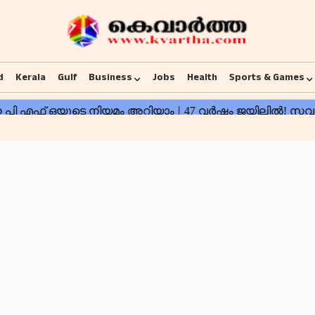
d
Kerala
Gulf
Business
Jobs
Health
Sports & Games