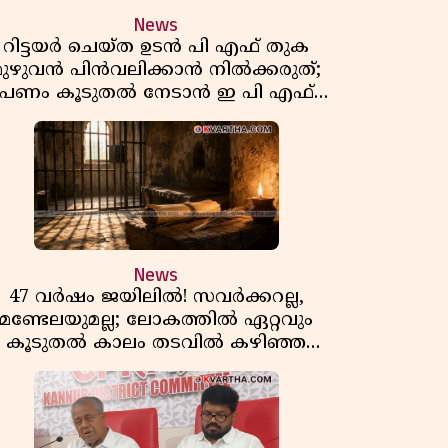
News
റിട്ടയർ ചെയ്ത ഉടൻ പി എഫ് തുക
മുഴുവൻ പിൻവലിക്കാൻ നിൽക്കരുത്;
പണം കൂടുതൽ നേടാൻ ഇ പി എഫ്
ഒയുടെ നിയമം അറിയാം
News
47 വർഷം ജയിലിൽ! സവർക്കറല്ല,
മണ്ടേലയുമല്ല; ലോകത്തിൽ ഏറ്റവും
കൂടുതൽ കാലം തടവിൽ കഴിഞ്ഞ
രാഷ്ട്രീയ തടവുകാരൻ ഇദ്ദേഹം! ഒരു
ന്ത്യൻ സ്വാതന്ത്ര്യസമര സേനാനിയുടെ
വേറിട്ട കഥ