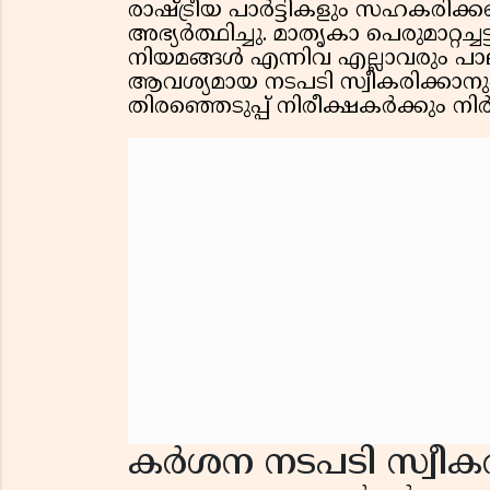
രാഷ്ട്രീയ പാർട്ടികളും സഹകരിക്ക
അഭ്യർത്ഥിച്ചു. മാതൃകാ പെരുമാറ്റച്ചട
നിയമങ്ങൾ എന്നിവ എല്ലാവരും പാല
ആവശ്യമായ നടപടി സ്വീകരിക്കാനും 
തിരഞ്ഞെടുപ്പ് നിരീക്ഷകർക്കും നിർദ
കർശന നടപടി സ്വീകര