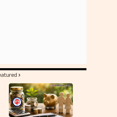
eatured