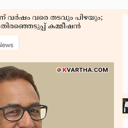
്ന് വർഷം വരെ തടവും പിഴയും;
 തിരഞ്ഞെടുപ്പ് കമ്മീഷൻ