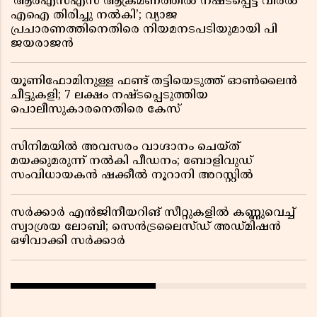
‘ആർഎസ്എസ് ആക്രമണത്തിൽ നഷ്ടപ്പെട്ട വിരൽ
എഐ തിരിച്ചു നൽകി’; വ്യാജ
പ്രചാരണത്തിനെതിരെ നിയമനടപടിയുമായി പി
ജയരാജൻ
യൂണിഫോമിനുള്ള ഫണ്ട് തട്ടിയെടുത്ത് ഓൺലൈൻ
ചീട്ടുകളി; 7 ലക്ഷം നഷ്ടപ്പെടുത്തിയ
പൊലീസുകാരനെതിരെ കേസ്
സിനിമയിൽ അവസരം വാഗ്ദാനം ചെയ്ത്
മയക്കുമരുന്ന് നൽകി പീഡനം; ബോളിവുഡ്
സംവിധായകൻ ഷക്കീൽ നൂറാനി അറസ്റ്റിൽ
സർക്കാർ എൻജിനീയറിങ് സീറ്റുകളിൽ കണ്ണുവെച്ച്
സ്വാശ്രയ ലോബി; സെൻട്രലൈസ്ഡ് അഡ്മിഷൻ
ഒഴിവാക്കി സർക്കാർ