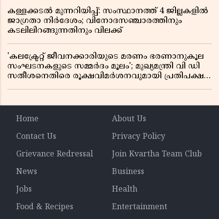
കള്ളക്കടൽ മുന്നറിയിപ്പ്: സംസ്ഥാനത്ത് 4 ജില്ലകളിൽ
ജാഗ്രതാ നിർദേശം; വിനോദസഞ്ചാരത്തിനും
കടലിലിറങ്ങുന്നതിനും വിലക്ക്
'കലക്ട്രേറ്റ് ജീവനക്കാരിയുടെ മരണം ഭരണാനുകൂല
സംഘടനകളുടെ സമ്മർദം മൂലം'; മുഖ്യമന്ത്രി വി ഡി
സതീശനെതിരെ രൂക്ഷവിമർശനവുമായി പ്രതിപക്ഷ
നേതാവ് പിണറായി വിജയൻ
Home
About Us
Contact Us
Privacy Policy
Grievance Redressal
Join Kvartha Team Club
News
Business
Jobs
Health
Food & Recipes
Entertainment