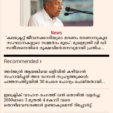
News
'കലക്ട്രേറ്റ് ജീവനക്കാരിയുടെ മരണം ഭരണാനുകൂല
സംഘടനകളുടെ സമ്മർദം മൂലം'; മുഖ്യമന്ത്രി വി ഡി
സതീശനെതിരെ രൂക്ഷവിമർശനവുമായി പ്രതിപക്ഷ
നേതാവ് പിണറായി വിജയൻ
Recommended
അർജുൻ ആയങ്കിയെ ഒളിവിൽ കഴിയാൻ
സഹായിച്ചത് അര ഡസൻ സുഹൃത്തുക്കൾ;
പത്തനംതിട്ടയിൽ 30 പേരെ ചോദ്യം ചെയ്തതായി
വിവരം ​​​​​​​
ഇലക്ട്രിക് വാഹന രംഗത്ത് വൻ തൊഴിൽ വളർച്ച;
2030ഓടെ 3 മുതൽ 4 കോടി വരെ
തൊഴിലവസരങ്ങൾ ഉണ്ടാകുമെന്ന് റിപ്പോർട്ട്