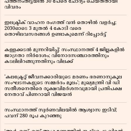
പത്തനംതിട്ടയിൽ 30 പേരെ ചോദ്യം ചെയ്തതായി
വിവരം ​​​​​​​
ഇലക്ട്രിക് വാഹന രംഗത്ത് വൻ തൊഴിൽ വളർച്ച;
2030ഓടെ 3 മുതൽ 4 കോടി വരെ
തൊഴിലവസരങ്ങൾ ഉണ്ടാകുമെന്ന് റിപ്പോർട്ട്
കള്ളക്കടൽ മുന്നറിയിപ്പ്: സംസ്ഥാനത്ത് 4 ജില്ലകളിൽ
ജാഗ്രതാ നിർദേശം; വിനോദസഞ്ചാരത്തിനും
കടലിലിറങ്ങുന്നതിനും വിലക്ക്
'കലക്ട്രേറ്റ് ജീവനക്കാരിയുടെ മരണം ഭരണാനുകൂല
സംഘടനകളുടെ സമ്മർദം മൂലം'; മുഖ്യമന്ത്രി വി ഡി
സതീശനെതിരെ രൂക്ഷവിമർശനവുമായി പ്രതിപക്ഷ
നേതാവ് പിണറായി വിജയൻ
സംസ്ഥാനത്ത് സ്വര്‍ണവിലയില്‍ ആശ്വാസ ഇടിവ്;
പവന് 280 രൂപ കുറഞ്ഞു