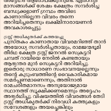
അദ്ദേഹം ആരോപിക്കുന്നുണ്ട്. ഏതാനും
മാസങ്ങൾക്ക് ശേഷം ക്ഷേത്രം സന്ദർശിച്ച
ബന്ധുക്കളാണ് ഗ്രന്ഥം അവിടെ
കാണാനില്ലെന്ന വിവരം തന്നെ
അറിയിച്ചതെന്നും ലക്ഷ്മിനാരായണൻ
അവകാശപ്പെട്ടു.
ട്രസ്റ്റ് അധികൃതർക്ക് കത്തയച്ചു
പുസ്തകം കാണാതായ വിവരമറിഞ്ഞ് താൻ
അയോധ്യ സന്ദർശിച്ചതായും, രാമജന്മഭൂമി
തീർഥ ക്ഷേത്ര ട്രസ്റ്റ് ജനറൽ സെക്രട്ടറി
ചമ്പത് റായിയെ നേരിൽ കണ്ടതായും
ആഭ്യന്തര മുൻ സെക്രട്ടറി അറിയിച്ചു.
ഇതൊരു സാധാരണ സംഭാവനയല്ലെന്നും
തൻ്റെ കുടുംബത്തിൻ്റെ വൈകാരികമായ
സമർപ്പണമാണെന്നും, അതിനാൽ
രാമചരിതമാനസം അനുയോജ്യമായ
സ്ഥാനത്ത് സൂക്ഷിക്കണമെന്നും അദ്ദേഹം
അഭ്യർഥിച്ചു. വിഷയത്തിൽ വിവരങ്ങൾ തേടി
ട്രസ്റ്റ് അധികൃതർക്ക് നിരവധി കത്തുകളും
സന്ദേശങ്ങളും അയച്ചെങ്കിലും