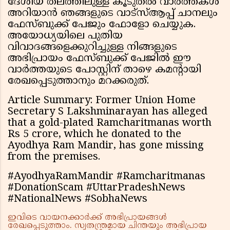
ദേശീയ തലത്തിലുള്ള കൂടുതൽ വാർത്തകള്‍
അറിയാൻ ഞങ്ങളുടെ വാട്സ്ആപ്പ് ചാനലും
ഫേസ്ബുക്ക് പേജും ഫോളോ ചെയ്യുക.
അയോധ്യയിലെ പുതിയ
വിവാദങ്ങളെക്കുറിച്ചുള്ള നിങ്ങളുടെ
അഭിപ്രായം ഫേസ്ബുക്ക് പേജിൽ ഈ
വാർത്തയുടെ പോസ്റ്റിന് താഴെ കമന്റായി
രേഖപ്പെടുത്താനും മറക്കരുത്.
Article Summary: Former Union Home
Secretary S Lakshminarayan has alleged
that a gold-plated Ramcharitmanas worth
Rs 5 crore, which he donated to the
Ayodhya Ram Mandir, has gone missing
from the premises.
#AyodhyaRamMandir #Ramcharitmanas
#DonationScam #UttarPradeshNews
#NationalNews #SobhaNews
ഇവിടെ വായനക്കാർക്ക് അഭിപ്രായങ്ങൾ
രേഖപ്പെടുത്താം. സ്വതന്ത്രമായ ചിന്തയും അഭിപ്രായ