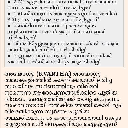
● '2024 ഏപ്രിലിലെ രാമനവമി സമയത്താണ്
ഗ്രന്ഥം ക്ഷേത്രത്തിന് സമർപ്പിച്ചത്'
● '150 കിലോഗ്രാം ഭാരമുള്ള പുസ്തകത്തിൽ
800 ഗ്രാം സ്വർണം ഉപയോഗിച്ചിട്ടുണ്ട്'
● 'ലക്ഷ്മിനാരായണൻ്റെ അമ്മയുടെ
സ്വർണാഭരണങ്ങൾ ഉരുക്കിയാണ് ഇത്
നിർമ്മിച്ചത്'
● 'വിലപിടിപ്പുള്ള ഈ സംഭാവനയ്ക്ക് ക്ഷേത്ര
അധികൃതർ രസീത് നൽകിയില്ല'
● 'ട്രസ്റ്റ് ജനറൽ സെക്രട്ടറി ചമ്പത് റായിക്ക്
പരാതി നൽകിയെങ്കിലും മറുപടിയില്ല'
അയോധ്യ: (KVARTHA)
അയോധ്യ
രാമക്ഷേത്രത്തിൽ കാണിക്കയായി ലഭിച്ച
തുകയിലും സ്വർണത്തിലും തിരിമറി
നടന്നെന്ന ആരോപണങ്ങൾക്കിടെ പുതിയ
വിവാദം. ക്ഷേത്രത്തിലേക്ക് തൻ്റെ കുടുംബം
സംഭാവനയായി നൽകിയ അഞ്ച് കോടി രൂപ
വിലമതിക്കുന്ന സ്വർണം പൂശിയ
രാമചരിതമാനസം കാണാതായതായി കേന്ദ്ര
ആഭ്യന്തര മുൻ സെക്രട്ടറിയും ഐഎഎസ്