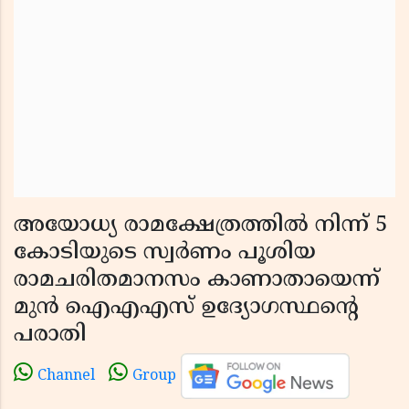
അയോധ്യ രാമക്ഷേത്രത്തിൽ നിന്ന് 5
കോടിയുടെ സ്വർണം പൂശിയ
രാമചരിതമാനസം കാണാതായെന്ന്
മുൻ ഐഎഎസ് ഉദ്യോഗസ്ഥൻ്റെ
പരാതി
Channel
Group