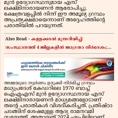
മുൻ ഉദ്യോഗസ്ഥനുമായ എസ്
ലക്ഷ്മിനാരായണൻ ആരോപിച്ചു.
ക്ഷേത്രവളപ്പിൽ നിന്ന് ഈ അമൂല്യ ഗ്രന്ഥം
അപ്രത്യക്ഷമായെന്നാണ് അദ്ദേഹത്തിൻ്റെ
പരാതിയിൽ പറയുന്നത്.
Also Read -
കള്ളക്കടൽ മുന്നറിയിപ്പ്:
സംസ്ഥാനത്ത് 4 ജില്ലകളിൽ ജാഗ്രതാ നിർദേശം;
വിനോദസഞ്ചാരത്തിനും കടലിലിറങ്ങുന്നതിനും
വിലക്ക്
അമ്മയുടെ സ്വർണം ഉരുക്കി നിർമിച്ച ഗ്രന്ഥം
മധ്യപ്രദേശ് കേഡറിലെ 1970 ബാച്ച്
ഐഎഎസ് മുൻ ഉദ്യോഗസ്ഥനായ എസ്
ലക്ഷ്മിനാരായണൻ മാധ്യമങ്ങളോടാണ്
തൻ്റെ പരാതികൾ വിശദീകരിച്ചത്. പ്രതിഷ്ഠാ
ചടങ്ങിന് ശേഷമുള്ള ആദ്യ രാമനവമി
സമയത്ത്, അതായത് 2024 ഏപ്രിലിലാണ്