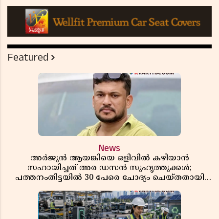
Featured
News
അർജുൻ ആയങ്കിയെ ഒളിവിൽ കഴിയാൻ
സഹായിച്ചത് അര ഡസൻ സുഹൃത്തുക്കൾ;
പത്തനംതിട്ടയിൽ 30 പേരെ ചോദ്യം ചെയ്തതായി
വിവരം ​​​​​​​