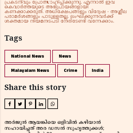
പ്രകടനവും പ്രോത്സാഹിപ്പിക്കുന്നു. എന്നാൽ ഇവ
കെവാർത്തയുടെ അഭിപ്രായങ്ങളായി
കണക്കാക്കരുത്. അധിക്ഷേപങ്ങളും വിദ്വേഷ - അശ്ലീല
പരാമർശങ്ങളും പാടുള്ളതല്ല. ലംഘിക്കുന്നവർക്ക്
ശക്തമായ നിയമനടപടി നേരിടേണ്ടി വന്നേക്കാം.
Tags
National News
News
Malayalam News
Crime
India
Share this story
അർജുൻ ആയങ്കിയെ ഒളിവിൽ കഴിയാൻ
സഹായിച്ചത് അര ഡസൻ സുഹൃത്തുക്കൾ;