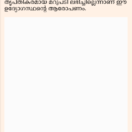
തൃപ്തികരമായ മറുപടി ലഭിച്ചില്ലെന്നാണ് ഈ
ഉദ്യോഗസ്ഥൻ്റെ ആരോപണം.