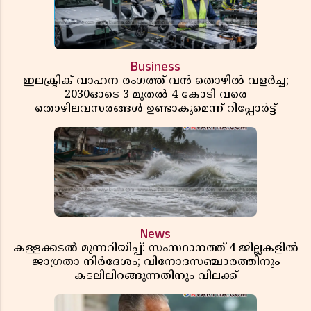
Business
ഇലക്ട്രിക് വാഹന രംഗത്ത് വൻ തൊഴിൽ വളർച്ച;
2030ഓടെ 3 മുതൽ 4 കോടി വരെ
തൊഴിലവസരങ്ങൾ ഉണ്ടാകുമെന്ന് റിപ്പോർട്ട്
News
കള്ളക്കടൽ മുന്നറിയിപ്പ്: സംസ്ഥാനത്ത് 4 ജില്ലകളിൽ
ജാഗ്രതാ നിർദേശം; വിനോദസഞ്ചാരത്തിനും
കടലിലിറങ്ങുന്നതിനും വിലക്ക്