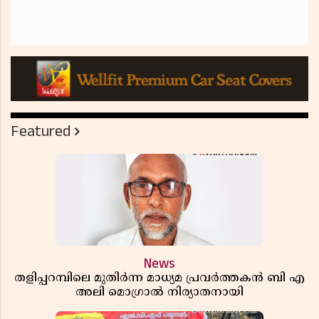
Featured
News
തളിപ്പറമ്പിലെ മുതിർന്ന മാധ്യമ പ്രവർത്തകൻ ബി എ
അലി മൊഗ്രാൽ നിര്യാതനായി