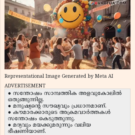
Representational Image Generated by Meta AI
ADVERTISEMENT
● സന്തോഷം സാമ്പത്തിക അളവുകോലിൽ
ഒതുങ്ങുന്നില്ല.
● മനുഷ്യന്റെ സൗഖ്യവും പ്രധാനമാണ്.
● കൗമാരക്കാരുടെ അക്രമവാർത്തകൾ
സന്തോഷം കെടുത്തുന്നു.
● മദ്യവും മയക്കുമരുന്നും വലിയ
ഭീഷണിയാണ്.