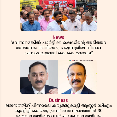
News
‘വേണമെങ്കിൽ പാർട്ടിക്ക് ഷെഡിൻ്റെ അടിത്തറ
മാന്താനും അറിയാം’; പയ്യന്നൂരിൽ വിവാദ
പ്രസംഗവുമായി കെ കെ രാഗേഷ്
Business
ലയനത്തിന് പിന്നാലെ കരുത്തുകാട്ടി ആസ്റ്റർ ഡിഎം
ക്വാളിറ്റി കെയർ; പ്രവർത്തന ലാഭത്തിൽ 30
ശതമാനത്തിൻ്റെ വളർച്ച, വരുമാനത്തിലും