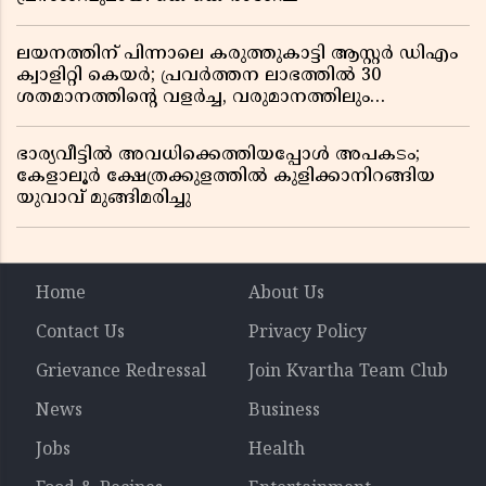
ലയനത്തിന് പിന്നാലെ കരുത്തുകാട്ടി ആസ്റ്റർ ഡിഎം
ക്വാളിറ്റി കെയർ; പ്രവർത്തന ലാഭത്തിൽ 30
ശതമാനത്തിൻ്റെ വളർച്ച, വരുമാനത്തിലും
ലാഭത്തിലും വൻ കുതിപ്പ് രേഖപ്പെടുത്തി ആദ്യ പാദ
റിപ്പോർട്ട് പുറത്ത്
ഭാര്യവീട്ടിൽ അവധിക്കെത്തിയപ്പോൾ അപകടം;
കേളാലൂർ ക്ഷേത്രക്കുളത്തിൽ കുളിക്കാനിറങ്ങിയ
യുവാവ് മുങ്ങിമരിച്ചു
Home
About Us
Contact Us
Privacy Policy
Grievance Redressal
Join Kvartha Team Club
News
Business
Jobs
Health