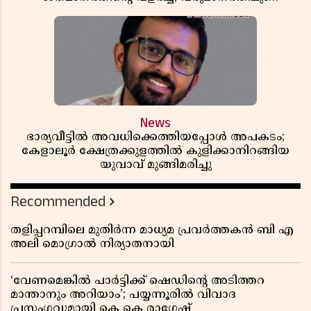
ലാഭത്തിലും വൻ കുതിപ്പ് രേഖപ്പെടുത്തി ആദ്യ പാദ
റിപ്പോർട്ട് പുറത്ത്
News
ഭാര്യവീട്ടിൽ അവധിക്കെത്തിയപ്പോൾ അപകടം;
കേളാലൂർ ക്ഷേത്രക്കുളത്തിൽ കുളിക്കാനിറങ്ങിയ
യുവാവ് മുങ്ങിമരിച്ചു
Recommended
തളിപ്പറമ്പിലെ മുതിർന്ന മാധ്യമ പ്രവർത്തകൻ ബി എ
അലി മൊഗ്രാൽ നിര്യാതനായി
‘വേണമെങ്കിൽ പാർട്ടിക്ക് ഷെഡിൻ്റെ അടിത്തറ
മാന്താനും അറിയാം’; പയ്യന്നൂരിൽ വിവാദ
പ്രസംഗവുമായി കെ കെ രാഗേഷ്