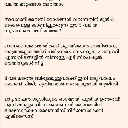
വലിയ മാറ്റങ്ങൾ അറിയാം
അവഗണിക്കരുത്! രോഗങ്ങൾ വരുന്നതിന് മുൻപ്
കൈവെള്ള കാണിച്ചുതരുന്ന ഈ 5 വലിയ
സൂചനകൾ അറിയാമോ?
ഓണക്കാലത്തെ തിരക്ക് കുറയ്ക്കാൻ റെയിൽവേ;
യാത്രാക്ലേശത്തിന് പരിഹാരം; ബംഗ്ളൂരു, ഹുബ്ബള്ളി
എന്നിവിടങ്ങളിൽ നിന്നുള്ള എട്ട് സ്പെഷ്യൽ
ട്രെയിനുകൾ നീട്ടി
4 വർഷത്തെ ബിരുദമുള്ളവർക്ക് ഇനി ഒരു വർഷം
കൊണ്ട് പിജി; പുതിയ മാർഗരേഖയുമായി യുജിസി
ഓപ്പറേഷൻ ശുദ്ധിയുടെ ഭാഗമായി പുതിയ ഉത്തരവ്;
കള്ള് ഷാപ്പുകളിലെ ഭക്ഷണ വിതരണത്തിന്
ഭക്ഷ്യസുരക്ഷാ ലൈസൻസ് നിർബന്ധമാക്കി
എക്സൈസ്