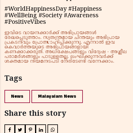
#WorldHappinessDay #Happiness
#WellBeing #Society #Awareness
#PositiveVibes
ഇവിടെ വായനക്കാർക്ക് അഭിപ്രായങ്ങൾ
രേഖപ്പെടുത്താം. സ്വതന്ത്രമായ ചിന്തയും അഭിപ്രായ
പ്രകടനവും പ്രോത്സാഹിപ്പിക്കുന്നു. എന്നാൽ ഇവ
കെവാർത്തയുടെ അഭിപ്രായങ്ങളായി
കണക്കാക്കരുത്. അധിക്ഷേപങ്ങളും വിദ്വേഷ - അശ്ലീല
പരാമർശങ്ങളും പാടുള്ളതല്ല. ലംഘിക്കുന്നവർക്ക്
ശക്തമായ നിയമനടപടി നേരിടേണ്ടി വന്നേക്കാം.
Tags
News
Malayalam News
Share this story