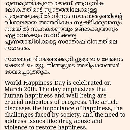
ഗുണമുണ്ടാകുമ്പോഴാണ്. ആധുനിക
ലോകത്തിന്റെ സ്വന്തത്തിലേക്കുള്ള
ചുരുങ്ങലുകളില്‍ നിന്നും സൗഹാര്‍ദ്ദത്തിന്റെ
വിശാലമായ അന്തരീക്ഷം സൃഷ്ടിക്കുവാനും
നന്മയില്‍ സഹകരണവും ഉണ്ടാക്കുവാനും
എല്ലാവർക്കും സാധിക്കട്ടെ
എന്നതായിരിക്കട്ടെ സന്തോഷ ദിനത്തിലെ
സന്ദേശം.
സന്തോഷ ദിനത്തെക്കുറിച്ചുള്ള ഈ ലേഖനം
ഷെയർ ചെയ്യൂ. നിങ്ങളുടെ അഭിപ്രായങ്ങൾ
രേഖപ്പെടുത്തുക.
World Happiness Day is celebrated on
March 20th. The day emphasizes that
human happiness and well-being are
crucial indicators of progress. The article
discusses the importance of happiness, the
challenges faced by society, and the need to
address issues like drug abuse and
violence to restore happiness.