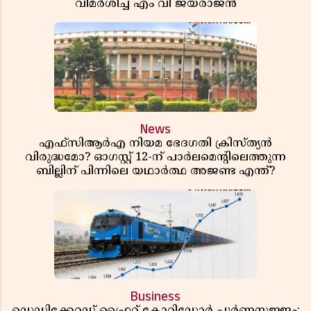
വിമർശിച്ച് എം വി ജയരാജൻ
News
എഫ്സിആർഎ നിയമ ഭേദഗതി ക്രിസ്ത്യൻ
വിരുദ്ധമോ? ഓഗസ്റ്റ് 12-ന് പാർലമെന്റിലെത്തുന്ന
ബില്ലിന് പിന്നിലെ യഥാർത്ഥ അജണ്ട എന്ത്?
Business
ഡെഡിക്കേറ്റഡ് ഫ്രൈറ്റ് കോറിഡോർ പൂർണസജ്ജം;