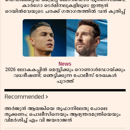
കാർഗോ ടെർമിനലുകളിലൂടെ ഇന്ത്യൻ
റെയിൽവേയുടെ ചരക്ക് ഗതാഗതത്തിൽ വൻ കുതിപ്പ്
News
2026 ലോകകപ്പിൽ മെസ്സിക്കും റൊണാൾഡോയ്ക്കും
വധഭീഷണി; ഞെട്ടിക്കുന്ന പോലീസ് രേഖകൾ
പുറത്ത്
Recommended
അർജുൻ ആയങ്കിയെ തൂഫാനിലേതു പോലെ
തൂക്കണം; പൊലീസിനെയും ആഭ്യന്തരമന്ത്രിയെയും
വിമർശിച്ച് എം വി ജയരാജൻ