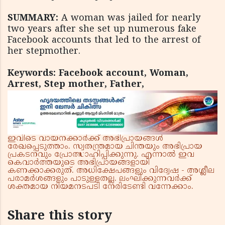
SUMMARY:
A woman was jailed for nearly
two years after she set up numerous fake
Facebook accounts that led to the arrest of
her stepmother.
Keywords: Facebook account, Woman,
Arrest, Step mother, Father,
ഇവിടെ വായനക്കാർക്ക് അഭിപ്രായങ്ങൾ
രേഖപ്പെടുത്താം. സ്വതന്ത്രമായ ചിന്തയും അഭിപ്രായ
പ്രകടനവും പ്രോത്സാഹിപ്പിക്കുന്നു. എന്നാൽ ഇവ
കെവാർത്തയുടെ അഭിപ്രായങ്ങളായി
കണക്കാക്കരുത്. അധിക്ഷേപങ്ങളും വിദ്വേഷ - അശ്ലീല
പരാമർശങ്ങളും പാടുള്ളതല്ല. ലംഘിക്കുന്നവർക്ക്
ശക്തമായ നിയമനടപടി നേരിടേണ്ടി വന്നേക്കാം.
Share this story