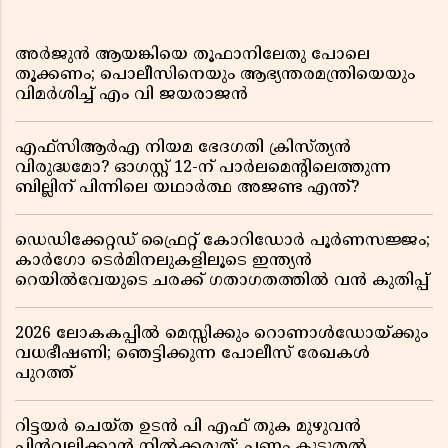
അർജുൻ ആയങ്കിയെ തൂഫാനിലേതു പോലെ
തൂക്കണം; പൊലീസിനെയും ആഭ്യന്തരമന്ത്രിയെയും
വിമർശിച്ച് എം വി ജയരാജൻ
എഫ്സിആർഎ നിയമ ഭേദഗതി ക്രിസ്ത്യൻ
വിരുദ്ധമോ? ഓഗസ്റ്റ് 12-ന് പാർലമെന്റിലെത്തുന്ന
ബില്ലിന് പിന്നിലെ യഥാർത്ഥ അജണ്ട എന്ത്?
ഡെഡിക്കേറ്റഡ് ഫ്രൈറ്റ് കോറിഡോർ പൂർണസജ്ജം;
കാർഗോ ടെർമിനലുകളിലൂടെ ഇന്ത്യൻ
റെയിൽവേയുടെ ചരക്ക് ഗതാഗതത്തിൽ വൻ കുതിപ്പ്
2026 ലോകകപ്പിൽ മെസ്സിക്കും റൊണാൾഡോയ്ക്കും
വധഭീഷണി; ഞെട്ടിക്കുന്ന പോലീസ് രേഖകൾ
പുറത്ത്
റിട്ടയർ ചെയ്ത ഉടൻ പി എഫ് തുക മുഴുവൻ
പിൻവലിക്കാൻ നിൽക്കരുത്; പണം കൂടുതൽ