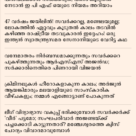
നേടാൻ ഇ പി എഫ് ഒയുടെ നിയമം അറിയാം
47 വർഷം ജയിലിൽ! സവർക്കറല്ല, മണ്ടേലയുമല്ല;
ലോകത്തിൽ ഏറ്റവും കൂടുതൽ കാലം തടവിൽ
കഴിഞ്ഞ രാഷ്ട്രീയ തടവുകാരൻ ഇദ്ദേഹം! ഒരു
ഇന്ത്യൻ സ്വാതന്ത്ര്യസമര സേനാനിയുടെ വേറിട്ട കഥ
വന്ദേമാതരം നിർബന്ധമാക്കുന്നതും സവർക്കറെ
പുകഴ്ത്തുന്നതും ആർഎസ്എസ് അജൻഡ;
സർക്കാരിനെതിരെ പിണറായി വിജയൻ
ക്രിമിനലുകൾ ഹീറോകളാകുന്ന കാലം; അർജുൻ
ആയങ്കിമാരും മലയാളിയുടെ സാംസ്കാരിക
വീഴ്ചകളും; നമ്മൾ എങ്ങോട്ടാണ് പോകുന്നത്
ലീഗ് വിദ്യാഭ്യാസ വകുപ്പ് ഭരിക്കുമ്പോൾ സവർക്കർക്ക്
'വീർ' പട്ടമോ; സംഘപരിവാർ അജണ്ടയ്ക്ക്
പച്ചക്കൊടി കാട്ടുന്നതാര്? മഞ്ചേശ്വരത്തെ ക്വിസ്
ചോദ്യം വിവാദമാവുമ്പോൾ