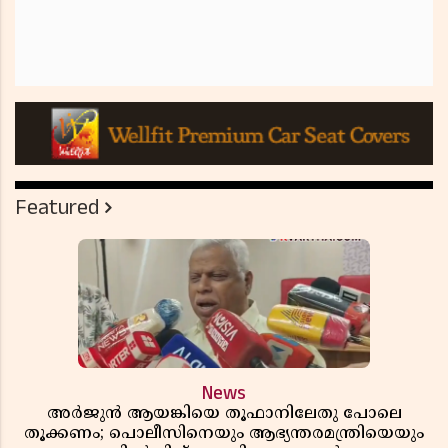
Featured
News
അർജുൻ ആയങ്കിയെ തൂഫാനിലേതു പോലെ
തൂക്കണം; പൊലീസിനെയും ആഭ്യന്തരമന്ത്രിയെയും