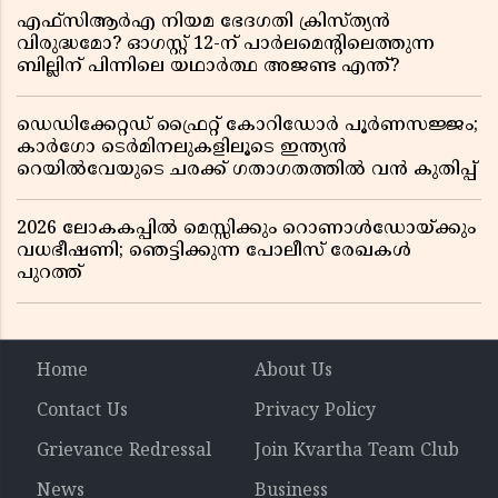
എഫ്സിആർഎ നിയമ ഭേദഗതി ക്രിസ്ത്യൻ
വിരുദ്ധമോ? ഓഗസ്റ്റ് 12-ന് പാർലമെന്റിലെത്തുന്ന
ബില്ലിന് പിന്നിലെ യഥാർത്ഥ അജണ്ട എന്ത്?
ഡെഡിക്കേറ്റഡ് ഫ്രൈറ്റ് കോറിഡോർ പൂർണസജ്ജം;
കാർഗോ ടെർമിനലുകളിലൂടെ ഇന്ത്യൻ
റെയിൽവേയുടെ ചരക്ക് ഗതാഗതത്തിൽ വൻ കുതിപ്പ്
2026 ലോകകപ്പിൽ മെസ്സിക്കും റൊണാൾഡോയ്ക്കും
വധഭീഷണി; ഞെട്ടിക്കുന്ന പോലീസ് രേഖകൾ
പുറത്ത്
Home
About Us
Contact Us
Privacy Policy
Grievance Redressal
Join Kvartha Team Club
News
Business