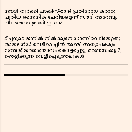
സൗദി-തുർക്കി-പാകിസ്താൻ പ്രതിരോധ കരാർ;
പുതിയ സൈനിക ചേരിയല്ലെന്ന് സൗദി അറേബ്യ,
വിമർശനവുമായി ഇറാൻ
ടീച്ചറുടെ മുന്നിൽ നിൽക്കുമ്പോഴാണ് വെടിയേറ്റത്;
തായ്‌ലൻഡ് വെടിവെപ്പിൽ അഞ്ച് അധ്യാപകരും
മുത്തശ്ശീമുത്തശ്ശന്മാരും കൊല്ലപ്പെട്ടു, മരണസംഖ്യ 7;
ഞെട്ടിക്കുന്ന വെളിപ്പെടുത്തലുകൾ