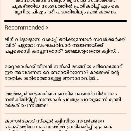
കാസർകോട് സ്കൂൾ ക്വിസിൽ സവർക്കറെ
പുകഴ്ത്തിയ സംഭവത്തിൽ പ്രതികരിച്ച് എം കെ
മുനീർ; പിഎം ശ്രീ പദ്ധതിയിലും പ്രതികരണം
Recommended
ലീഗ് വിദ്യാഭ്യാസ വകുപ്പ് ഭരിക്കുമ്പോൾ സവർക്കർക്ക്
'വീർ' പട്ടമോ; സംഘപരിവാർ അജണ്ടയ്ക്ക്
പച്ചക്കൊടി കാട്ടുന്നതാര്? മഞ്ചേശ്വരത്തെ ക്വിസ്
ചോദ്യം വിവാദമാവുമ്പോൾ
മറ്റൊരാൾക്ക് ജീവൻ നൽകി മടങ്ങിയ ഹീറോയോട്
ഈ അവഗണന വേണമായിരുന്നോ? രാജേഷിൻ്റെ
ഭൗതിക ശരീരത്തോടുള്ള അനാദരവിൽ
ആളിപ്പടരുന്ന ജനരോഷവും പാഠവും
'അർജുൻ ആയങ്കിയെ വെടിവെക്കാൻ നിർദേശം
നൽകിയിട്ടില്ല'; ഗുണ്ടകൾ പലതും പറയുമെന്ന് മന്ത്രി
രമേശ് ചെന്നിത്തല
കാസർകോട് സ്കൂൾ ക്വിസിൽ സവർക്കറെ
പുകഴ്ത്തിയ സംഭവത്തിൽ പ്രതികരിച്ച് എം കെ