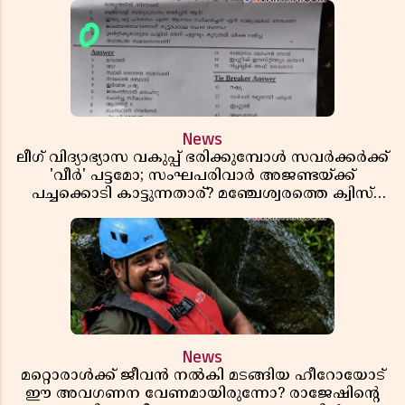
News
ലീഗ് വിദ്യാഭ്യാസ വകുപ്പ് ഭരിക്കുമ്പോൾ സവർക്കർക്ക്
'വീർ' പട്ടമോ; സംഘപരിവാർ അജണ്ടയ്ക്ക്
പച്ചക്കൊടി കാട്ടുന്നതാര്? മഞ്ചേശ്വരത്തെ ക്വിസ്
ചോദ്യം വിവാദമാവുമ്പോൾ
News
മറ്റൊരാൾക്ക് ജീവൻ നൽകി മടങ്ങിയ ഹീറോയോട്
ഈ അവഗണന വേണമായിരുന്നോ? രാജേഷിൻ്റെ