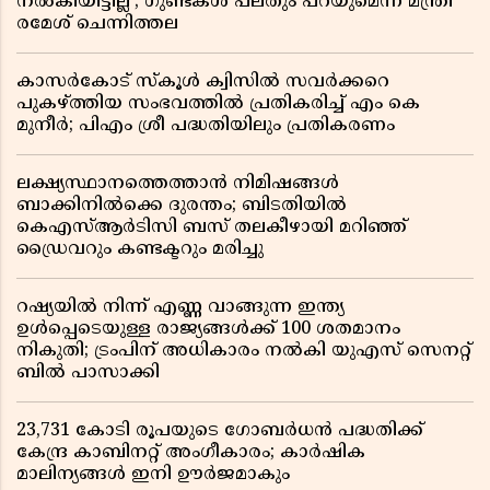
നൽകിയിട്ടില്ല'; ഗുണ്ടകൾ പലതും പറയുമെന്ന് മന്ത്രി
രമേശ് ചെന്നിത്തല
കാസർകോട് സ്കൂൾ ക്വിസിൽ സവർക്കറെ
പുകഴ്ത്തിയ സംഭവത്തിൽ പ്രതികരിച്ച് എം കെ
മുനീർ; പിഎം ശ്രീ പദ്ധതിയിലും പ്രതികരണം
ലക്ഷ്യസ്ഥാനത്തെത്താൻ നിമിഷങ്ങൾ
ബാക്കിനിൽക്കെ ദുരന്തം; ബിടതിയിൽ
കെഎസ്ആർടിസി ബസ് തലകീഴായി മറിഞ്ഞ്
ഡ്രൈവറും കണ്ടക്ടറും മരിച്ചു
റഷ്യയിൽ നിന്ന് എണ്ണ വാങ്ങുന്ന ഇന്ത്യ
ഉൾപ്പെടെയുള്ള രാജ്യങ്ങൾക്ക് 100 ശതമാനം
നികുതി; ട്രംപിന് അധികാരം നൽകി യുഎസ് സെനറ്റ്
ബിൽ പാസാക്കി
23,731 കോടി രൂപയുടെ ഗോബർധൻ പദ്ധതിക്ക്
കേന്ദ്ര കാബിനറ്റ് അംഗീകാരം; കാർഷിക
മാലിന്യങ്ങൾ ഇനി ഊർജമാകും