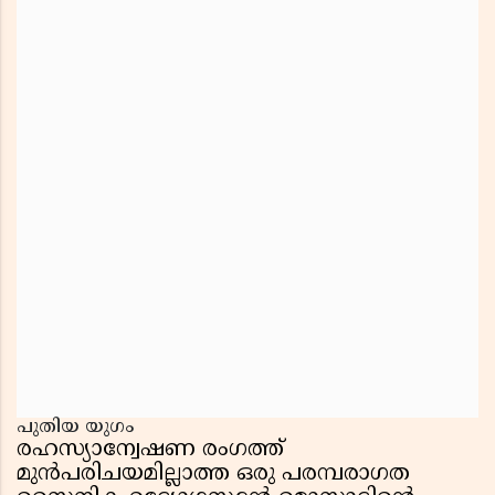
പുതിയ യുഗം
രഹസ്യാന്വേഷണ രംഗത്ത്
മുൻപരിചയമില്ലാത്ത ഒരു പരമ്പരാഗത