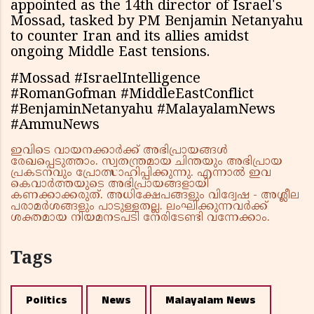
appointed as the 14th director of Israel's
Mossad, tasked by PM Benjamin Netanyahu
to counter Iran and its allies amidst
ongoing Middle East tensions.
#Mossad #IsraelIntelligence
#RomanGofman #MiddleEastConflict
#BenjaminNetanyahu #MalayalamNews
#AmmuNews
ഇവിടെ വായനക്കാർക്ക് അഭിപ്രായങ്ങൾ
രേഖപ്പെടുത്താം. സ്വതന്ത്രമായ ചിന്തയും അഭിപ്രായ
പ്രകടനവും പ്രോത്സാഹിപ്പിക്കുന്നു. എന്നാൽ ഇവ
കെവാർത്തയുടെ അഭിപ്രായങ്ങളായി
കണക്കാക്കരുത്. അധിക്ഷേപങ്ങളും വിദ്വേഷ - അശ്ലീല
പരാമർശങ്ങളും പാടുള്ളതല്ല. ലംഘിക്കുന്നവർക്ക്
ശക്തമായ നിയമനടപടി നേരിടേണ്ടി വന്നേക്കാം.
Tags
Politics
News
Malayalam News