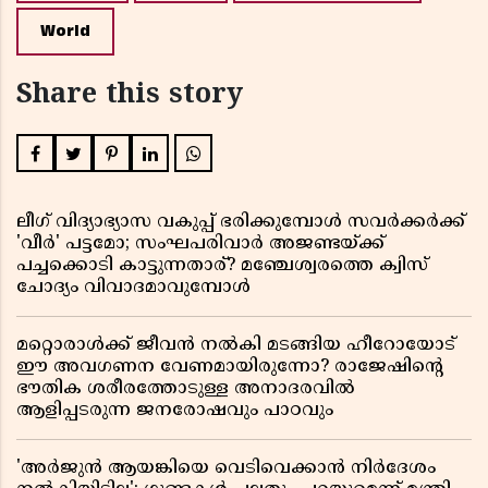
World
Share this story
ലീഗ് വിദ്യാഭ്യാസ വകുപ്പ് ഭരിക്കുമ്പോൾ സവർക്കർക്ക്
'വീർ' പട്ടമോ; സംഘപരിവാർ അജണ്ടയ്ക്ക്
പച്ചക്കൊടി കാട്ടുന്നതാര്? മഞ്ചേശ്വരത്തെ ക്വിസ്
ചോദ്യം വിവാദമാവുമ്പോൾ
മറ്റൊരാൾക്ക് ജീവൻ നൽകി മടങ്ങിയ ഹീറോയോട്
ഈ അവഗണന വേണമായിരുന്നോ? രാജേഷിൻ്റെ
ഭൗതിക ശരീരത്തോടുള്ള അനാദരവിൽ
ആളിപ്പടരുന്ന ജനരോഷവും പാഠവും
'അർജുൻ ആയങ്കിയെ വെടിവെക്കാൻ നിർദേശം