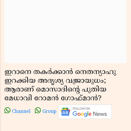
ഇറാനെ തകർക്കാൻ നെതന്യാഹു
ഇറക്കിയ അദൃശ്യ വജ്രായുധം;
ആരാണ് മൊസാദിന്റെ പുതിയ
മേധാവി റോമൻ ഗോഫ്മാൻ?
Channel
Group