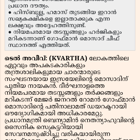
പ്രധാന ദൗത്യം.
● ഹിസ്ബുല്ല, ഹമാസ് തുടങ്ങിയ ഇറാൻ
സഖ്യകക്ഷികളെ ഇല്ലാതാക്കുക എന്ന
ലക്ഷ്യവും അദ്ദേഹത്തിനുണ്ട്.
● നിയമപരമായ തടസ്സങ്ങളും ഹർജികളും
മറികടന്നാണ് ഗോഫ്മാൻ മൊസാദ് ചീഫ്
സ്ഥാനത്ത് എത്തിയത്.
ടെൽ അവീവ്: (KVARTHA)
ലോകത്തിലെ
ഏറ്റവും അപകടകാരികളും
തന്ത്രശാലികളുമായ ചാരന്മാരുടെ
സംഘടനയായ ഇസ്രയേലിന്റെ മൊസാദിന്
പുതിയ നായകൻ. ദീർഘനാളത്തെ
നിയമപരമായ തടസ്സങ്ങളും തർക്കങ്ങളും
മറികടന്ന് മേജർ ജനറൽ റോമൻ ഗോഫ്മാൻ
മൊസാദിന്റെ പതിനാലാമത് ഡയറക്ടറായി
ഔദ്യോഗികമായി അധികാരമേറ്റു.
പ്രധാനമന്ത്രി ബെന്യാമിൻ നെതന്യാഹുവിന്റെ
സൈനിക സെക്രട്ടറിയായി
സേവനമനുഷ്ഠിച്ചു വരികയായിരുന്ന