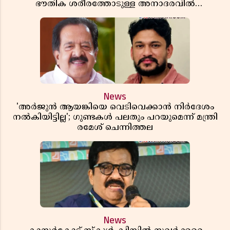
ഭൗതിക ശരീരത്തോടുള്ള അനാദരവിൽ
ആളിപ്പടരുന്ന ജനരോഷവും പാഠവും
News
'അർജുൻ ആയങ്കിയെ വെടിവെക്കാൻ നിർദേശം
നൽകിയിട്ടില്ല'; ഗുണ്ടകൾ പലതും പറയുമെന്ന് മന്ത്രി
രമേശ് ചെന്നിത്തല
News