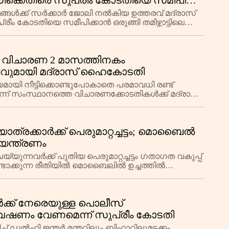
കെതിരെ സുപ്രീം കോടതിയെ സമീപിച്ച്
ഗങ്ങൾക്ക് സർക്കാർ ജോലി നൽകിയ ഉത്തരവ് മദ്രാസ്
ീം കോടതിയെ സമീപിക്കാൻ ഒരുങ്ങി തമിഴ്നാട്ടിലെ
 വിചാരണ 2 മാസത്തിനകം
ശവുമായി മദ്രാസ് ഹൈകോടതി
 നീട്ടിക്കൊണ്ടുപോകാതെ പരമാവധി രണ്ട്
ന് സംസ്ഥാനത്തെ വിചാരണക്കോടതികൾക്ക് മദ്രാസ്
റ്റിസ് സുശ്രുത് അ
ാത്രക്കാർക്ക് പെരുമാറ്റച്ചട്ടം; മൊബൈൽ
ന്ത്രണം
യുന്നവർക്ക് പുതിയ പെരുമാറ്റച്ചട്ടം ഗതാഗത വകുപ്പ്
ടുണ്ടാക്കുന്ന രീതിയിൽ മൊബൈലിൽ ഉച്ചത്തിൽ
ികൾക്ക് നേരെയുള്ള പൊലീസ്
േഷണം വേണമെന്ന് സുപ്രീം കോടതി
ിച്ച് ഡൽഹി ജന്തർ മന്തറിലും ബിഹാറിലുമടക്കം