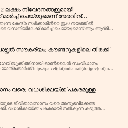
2 ലക്ഷം നിവേദനങ്ങളുമായി
ാർച്ച് ചെയ്യുമെന്ന് അരവിന്ദ്
്ന കേന്ദ്ര സർക്കാരിൻ്റെ ഇ20 നയത്തിൽ
ടെ വസതിയിലേക്ക് മാർച്ച് ചെയ്യുമെന്ന് ആം ആദ്മി
വാൾ അറി
 പാഴ്സൽ സൗകര്യം; കൗണ്ടറുകളിലെ തിരക്ക്
ലഗേജ് ബുക്കിങ്ങിനായി ഓൺലൈൻ സംവിധാനം
ാത്രക്കാർക്ക് https://parcel(dot)indianrail(dot)gov(dot)in/
നം വരെ; വധശിക്ഷയ്ക്ക് പകരമുള്ള
ാളിയുടെ ജീവിതാവസാനം വരെ അനുഭവിക്കേണ്ട
്കി. വധശിക്ഷയ്ക്ക് പകരമായി നൽകുന്ന കടുത്ത
 പരോളോ ബാധകമല്ലെന