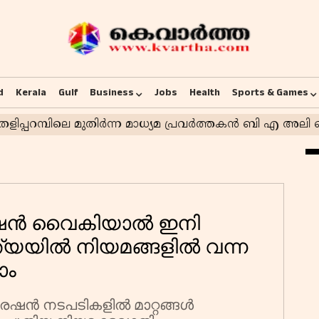
d
Kerala
Gulf
Business
Jobs
Health
Sports & Games
േഷൻ വൈകിയാൽ ഇനി
്യയിൽ നിയമങ്ങളിൽ വന്ന
ാം
േഷൻ നടപടികളിൽ മാറ്റങ്ങൾ