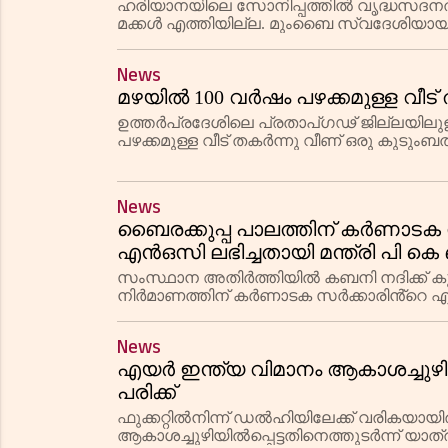
ഹരിയാനയിലെ സോനിപ്പത്തിൽ വൃദ്ധസദനത്ത
മക്കൾ എത്തിയില്ല. മുംബൈ സ്വദേശിയായ 
ഗുപ്തയുടെ സംസ്കാര ചടങ്ങിലാണ് പെൺമക്കൾ 
News
മഴയിൽ 100 വർഷം പഴക്കമുള്ള വീട് 
ഉത്തർപ്രദേശിലെ പ്രതാപ്ഗഢ് ജില്ലയിലു
പഴക്കമുള്ള വീട് തകർന്നു വീണ് ഒരു കുടുംബത്
വ്യാഴാഴ്ചയാണ് അപകടമുണ്ടായതെന്നാണ് 
News
ബൈരക്കുപ്പ പാലത്തിന് കർണാടക 
എൻഒസി ലഭിച്ചതായി മന്ത്രി പി ക
സംസ്ഥാന അതിർത്തിയിൽ കബനി നദിക്ക് കു
നിർമാണത്തിന് കർണാടക സർക്കാരിൻ്റെ എൻഒ
ബഷീർ അറിയിച്ചു.
News
എയർ ഇന്ത്യ വിമാനം ആകാശച്ചുഴിയിൽ
പരിക്ക്
ഫുക്കറ്റിൽനിന്ന് ഡൽഹിയിലേക്ക് വരികയായ
ആകാശച്ചുഴിയിൽപ്പെട്ടതിനെത്തുടർന്ന് യാത്രക്