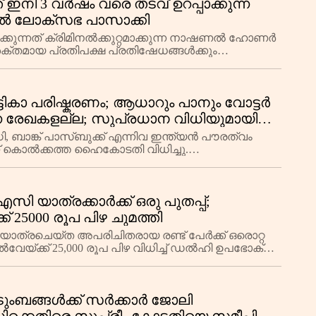
 ഇനി 3 വർഷം വരെ തടവ് ഉറപ്പാക്കുന്ന
ബിൽ ലോക്സഭ പാസാക്കി
കുന്നത് ക്രിമിനൽക്കുറ്റമാക്കുന്ന നാഷണൽ ഹോണർ
്തമായ പ്രതിപക്ഷ പ്രതിഷേധങ്ങൾക്കും
രി നിത്യാനന്ദ റായ
്ടികാ പരിഷ്കരണം; ആധാറും പാനും വോട്ടർ
ന രേഖകളല്ല; സുപ്രധാന വിധിയുമായി
ാങ്ക് പാസ്ബുക്ക് എന്നിവ ഇന്ത്യൻ പൗരത്വം
് കൊൽക്കത്ത ഹൈകോടതി വിധിച്ചു.
്തിൽ പേര് നീക്കം ചെ
യാത്രക്കാർക്ക് ഒരു പുതപ്പ്;
25000 രൂപ പിഴ ചുമത്തി
 യാത്രചെയ്‌ത അപരിചിതരായ രണ്ട് പേർക്ക് ഒരൊറ്റ
വേയ്ക്ക് 25,000 രൂപ പിഴ വിധിച്ച് ഡൽഹി ഉപഭോക്തൃ
ുടുംബങ്ങൾക്ക് സർക്കാർ ജോലി