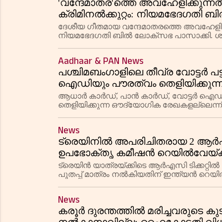
'വന്ദേമാതര'ത്തെ അവഹേളിക്കുന്നത്
ക്രിമിനൽക്കുറ്റം: നിയമഭേദഗതി 
ദേശീയ ഗീതമായ വന്ദേമാതരത്തെ അവഹേളിക്
നിയമഭേദഗതി ബിൽ ലോക്സഭ പാസാക്കി. ശക
ബഹളത്തിനുമിടയിലാണ് ആഭ്യന്തര സഹമന്ത്
Aadhaar & PAN News
പശ്ചിമബംഗാളിലെ തീവ്ര വോട്ടർ പട
ഐഡിയും പൗരത്വം തെളിയിക്കുന്
കൊൽക്കത്ത ഹൈകോടതി
ആധാർ കാർഡ്, പാൻ കാർഡ്, വോട്ടർ ഐഡി, ബ
തെളിയിക്കുന്ന ഔദ്യോഗിക രേഖകളല്ലെന്ന
പശ്ചിമബംഗാളിലെ വോട്ടർ പട്ടികാ പരിഷ്കരണത
News
ട്രെയിനിൽ അപരിചിതരായ 2 ആർഎസി 
ഉപഭോക്തൃ കമീഷൻ റെയിൽവേയ്ക്ക് 
ട്രെയിൻ യാത്രയ്ക്കിടെ ആർഎസി ടിക്കറ്റിൽ
പുതപ്പ് മാത്രം നൽകിയതിന് ഇന്ത്യൻ റെയിൽ
തർക്കപരിഹാര കമീഷൻ.
News
കരൂർ ദുരന്തത്തിൽ മരിച്ചവരുടെ ക