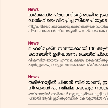
ഫുക്കറ്റിൽനിന്ന് പുറപ്പെട്ട എ ഐ
News
ധർമ്മേന്ദ്ര പ്രധാനിന്റെ രാജി തുടക
ഡൽഹിയെ വിറപ്പിച്ച സിജെപിയുടെ
നീറ്റ് പരീക്ഷാ ക്രമക്കേടുകൾക്കെതിരെ 
പ്രക്ഷോഭങ്ങൾക്ക് നേതൃത്വം നൽകിയ കോക്ര
പോരാട്ടങ്ങളിലേക്ക് കടക്കുന്നു. പ്രക്ഷോഭത്ത
News
ലഹരിമുക്ത ഇന്ത്യക്കായി 100 ആഴ്
കാമ്പയിൻ ഉദ്ഘാടനം ചെയ്ത് പ്രധാന
വികസിത ഭാരതം എന്ന ലക്ഷ്യം കൈവരിക്കു
പൂർണ്ണമായും വിട്ടുനിൽക്കണമെന്ന് പ്രധാന
ഭാരതത്തിനായുള്ള ലഹരിമുക്ത യുവജന സങ
News
തമിഴ്‌നാട്ടിൽ ചിക്കൻ ബിരിയാണി, ഇവ
നിറക്കാൻ പണമില്ല പോലും; സാക
ചുവടുപിഴച്ചത്?
തമിഴ്‌നാട്ടിൽ സർക്കാർ സ്കൂളുകളിലെ കുട
പദ്ധതി ആവിഷ്കരിക്കുമ്പോൾ, കേരളത്തിൽ വി
പദ്ധതിയിലെ പ്രത്യേക വിഭവങ്ങൾ വെ