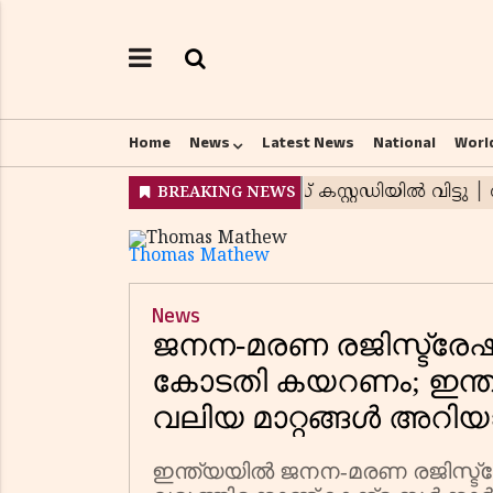
Home
News
Latest News
National
Worl
Thomas Mathew
News
ജനന-മരണ രജിസ്ട്ര
കോടതി കയറണം; ഇന്ത
വലിയ മാറ്റങ്ങൾ അറിയ
ഇന്ത്യയിൽ ജനന-മരണ രജിസ്ട്ര