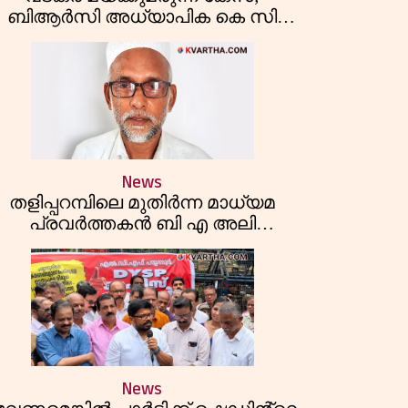
ബിആർസി അധ്യാപിക കെ സി
ീർത്തനയെ പോലീസ് കസ്റ്റഡിയിൽ
വിട്ടു
News
തളിപ്പറമ്പിലെ മുതിർന്ന മാധ്യമ
പ്രവർത്തകൻ ബി എ അലി
മൊഗ്രാൽ നിര്യാതനായി
News