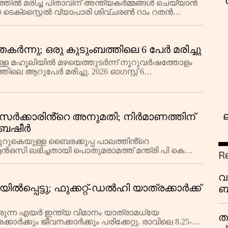
‘
ിൽ മരിച്ച പിതാവിന് അന്ത്യകർമ്മങ്ങൾ ചെയ്യാൻ
ടെക്സ്റ്റൈൽ വ്യാപാരി ശിവ്ചരൺ റാം റതൻ
പങ്കെടുക്കാ
തകർന്നു; ഒരു കുടുംബത്തിലെ 6 പേർ മരിച്ചു
ള്ള മഹൂലിയിൽ മഴയെത്തുടർന്ന് നൂറുവർഷത്തോളം
തിലെ ആറുപേർ മരിച്ചു. 2026 ഓഗസ്റ്റ് 6
വിവരം. കാല
സർക്കാരിൻ്റെ അനുമതി; നിർമാണത്തിന്
െ ബഷീർ
റുകെയുള്ള ബൈരക്കുപ്പ പാലത്തിൻ്റെ
സി ലഭിച്ചതായി പൊതുമരാമത്ത് മന്ത്രി പി കെ
R
വ
പ്പെട്ടു; ഫുക്കറ്റ്-ഡൽഹി യാത്രക്കാർക്ക്
ബ
ക
വി
ിരുന്ന എയർ ഇന്ത്യ വിമാനം യാത്രാമധ്യേ
ത
കാർക്കും ജീവനക്കാർക്കും പരിക്കേറ്റു. രാവിലെ 8.25-ന്