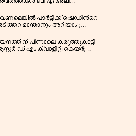
്രവർത്തകൻ ബി എ അലി
ൊഗ്രാൽ നിര്യാതനായി
വേണമെങ്കിൽ പാർട്ടിക്ക് ഷെഡിൻ്റെ
ടിത്തറ മാന്താനും അറിയാം’;
യ്യന്നൂരിൽ വിവാദ
്രസംഗവുമായി കെ കെ രാഗേഷ്
യനത്തിന് പിന്നാലെ കരുത്തുകാട്ടി
സ്റ്റർ ഡിഎം ക്വാളിറ്റി കെയർ;
്രവർത്തന ലാഭത്തിൽ 30
തമാനത്തിൻ്റെ വളർച്ച,
രുമാനത്തിലും ലാഭത്തിലും വൻ
ുതിപ്പ് രേഖപ്പെടുത്തി ആദ്യ പാദ
പ്പോർട്ട് പുറത്ത്