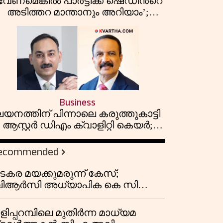
വേണമെങ്കിൽ പാർട്ടിക്ക് ഷെഡിൻ്റെ
അടിത്തറ മാന്താനും അറിയാം’;
പയ്യന്നൂരിൽ വിവാദ
പ്രസംഗവുമായി കെ കെ രാഗേഷ്
Business
ലയനത്തിന് പിന്നാലെ കരുത്തുകാട്ടി
ആസ്റ്റർ ഡിഎം ക്വാളിറ്റി കെയർ;
പ്രവർത്തന ലാഭത്തിൽ 30
ശതമാനത്തിൻ്റെ വളർച്ച,
ecommended
വരുമാനത്തിലും ലാഭത്തിലും വൻ
കുതിപ്പ് രേഖപ്പെടുത്തി ആദ്യ പാദ
ടകര മയക്കുമരുന്ന് കേസ്;
റിപ്പോർട്ട് പുറത്ത്
ിആർസി അധ്യാപിക കെ സി
ീർത്തനയെ പോലീസ് കസ്റ്റഡിയിൽ
ട്ടു
ളിപ്പറമ്പിലെ മുതിർന്ന മാധ്യമ