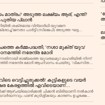
പ
മ
‘
്കം മാത്രം? അടുത്ത ലക്ഷ്യം ആര്, എന്ത്?
അ
 പുതിയ പ്ലാൻ
പ
ഡൽഹിയിൽ ശക്തമായ വിദ്യാർഥി-യുവജന
പ
ോച്ച് ജനതാ പാർട്ടി (സിജെപി) അടുത്ത ഘട്ട
ല
െ തുടർന്ന് ക
ആ
പ
ചത്തെ കർമ്മപദ്ധതി; 'നശാ മുക്ത് യുവ'
ശ
മന്ത്രി നരേന്ദ്ര മോദി
വ
ക
ന്നതിനായി രാജ്യത്തെ യുവതലമുറ ലഹരിയിൽ നിന്ന്
മന്ത്രി നരേന്ദ്ര മോദി ആഹ്വാനം ചെയ്തു. 'വികസിത
റി
്ക
ിടെ വെട്ടിച്ചുരുക്കൽ! കുട്ടികളുടെ വയർ
്ഷര കേരളത്തിൽ എവിടെയാണ്
്ടികൾക്ക് ആഴ്ചയിലൊരിക്കൽ ചിക്കൻ ബിരിയാണി നൽകാൻ
ലവർദ്ധനവും ഫണ്ട് കുടിശ്ശികയും കാരണം ഉച്ചഭക്ഷണ