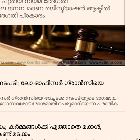
കാർ പുതിയ നിയമ ഭേദഗതി
9-ലെ ജനന-മരണ രജിസ്ട്രേഷൻ ആക്ടിൽ
ക
േദഗതി പ്രകാരം
നടപടി; ലോ ഓഫീസർ ഗ്രാൻസിയെ
 ഗ്രാൻസിയെ അച്ചടക്ക നടപടിയുടെ ഭാഗമായി
ഴുദ്യോഗസ്ഥരോട് മോശമായി പെരുമാറിയെന്ന പരാതികളെ
സെക്രട്ടറിയായ ഇവ
; കർമ്മങ്ങൾക്ക് എത്താതെ മക്കൾ,
ട് മടക്കം