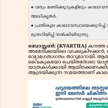
● വരും മണിക്കൂറുകളിലും കാലാവസ
അധികൃതർ.
● പ്രതികൂല കാലാവസ്ഥയെക്കുറിച്
മുന്നറിയിപ്പ് നൽകിയിരുന്നു.
ബോസ്റ്റൺ:
(KVARTHA)
കനത്ത മ
അമേരിക്കയിലെ വടക്കുകിഴക്കൻ, ഗ്
വ്യോമഗതാഗതം താറുമാറായി. ആയി
വൈകുകയോ ചെയ്തതോടെ യാത്രക്
യാത്രകൾക്കായി ആയിരക്കണക്ക
ആശ്രയിക്കുന്ന സമയത്താണ് കാലാ