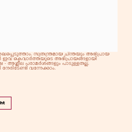
്പെടുത്താം. സ്വതന്ത്രമായ ചിന്തയും അഭിപ്രായ
്നാൽ ഇവ കെവാർത്തയുടെ അഭിപ്രായങ്ങളായി
 - അശ്ലീല പരാമർശങ്ങളും പാടുള്ളതല്ല.
നേരിടേണ്ടി വന്നേക്കാം.
ght