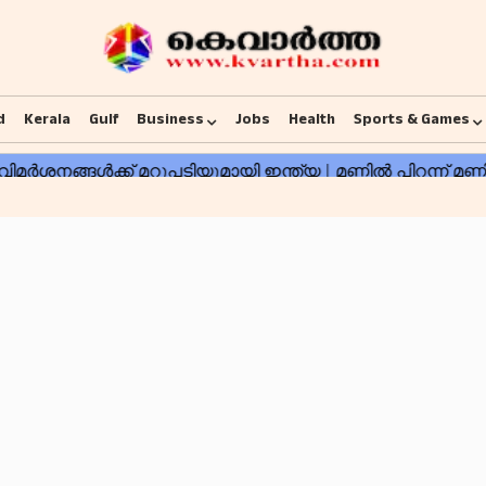
d
Kerala
Gulf
Business
Jobs
Health
Sports & Games