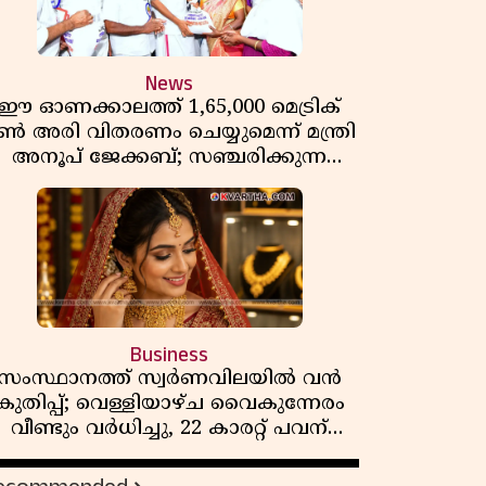
News
ഈ ഓണക്കാലത്ത് 1,65,000 മെട്രിക്
ൺ അരി വിതരണം ചെയ്യുമെന്ന് മന്ത്രി
അനൂപ് ജേക്കബ്; സഞ്ചരിക്കുന്ന
റേഷൻ കടകൾക്ക് തുടക്കം
Business
സംസ്ഥാനത്ത് സ്വർണവിലയിൽ വൻ
കുതിപ്പ്; വെള്ളിയാഴ്ച വൈകുന്നേരം
വീണ്ടും വർധിച്ചു, 22 കാരറ്റ് പവന്
1,10,920 രൂപയായി