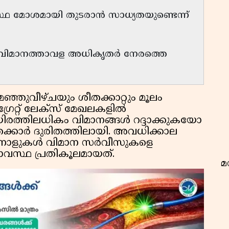
്ഥ മോശമായി തുടരാൻ സാധ്യതയുണ്ടെന്ന്
ച് വിമാനത്താവള അധികൃതർ നേരത്തെ
വ
ഞ്ഞുവീഴ്‌ചയും ശീതക്കാറ്റും മൂലം
രേറ്റ് ലേക്‌സ് മേഖലകളിൽ
രത്തിലധികം വിമാനങ്ങൾ റദ്ദാക്കുകയോ
കാർ ദുരിതത്തിലായി. അവധിക്കാല
ിനാളുകൾ വിമാന സർവീസുകളെ
വസ്ഥ പ്രതികൂലമായത്.
മ