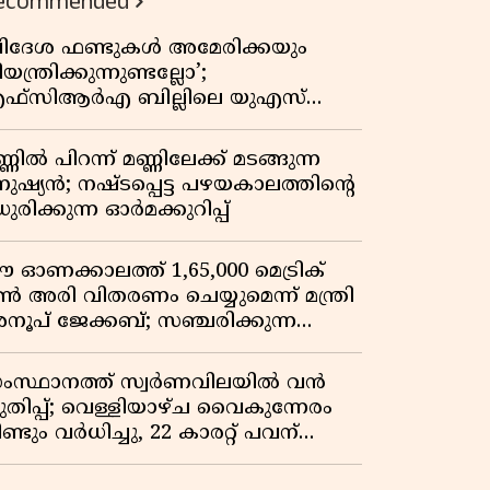
ecommended
വിദേശ ഫണ്ടുകൾ അമേരിക്കയും
യന്ത്രിക്കുന്നുണ്ടല്ലോ’;
ഫ്സിആർഎ ബില്ലിലെ യുഎസ്
ിമർശനങ്ങൾക്ക് മറുപടിയുമായി ഇന്ത്യ
്ണിൽ പിറന്ന് മണ്ണിലേക്ക് മടങ്ങുന്ന
നുഷ്യൻ; നഷ്ടപ്പെട്ട പഴയകാലത്തിൻ്റെ
ുരിക്കുന്ന ഓർമക്കുറിപ്പ്
 ഓണക്കാലത്ത് 1,65,000 മെട്രിക്
ൺ അരി വിതരണം ചെയ്യുമെന്ന് മന്ത്രി
നൂപ് ജേക്കബ്; സഞ്ചരിക്കുന്ന
േഷൻ കടകൾക്ക് തുടക്കം
ംസ്ഥാനത്ത് സ്വർണവിലയിൽ വൻ
ുതിപ്പ്; വെള്ളിയാഴ്ച വൈകുന്നേരം
ണ്ടും വർധിച്ചു, 22 കാരറ്റ് പവന്
,10,920 രൂപയായി