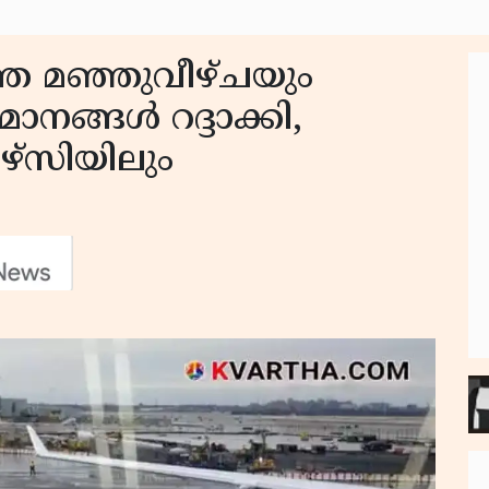
 മഞ്ഞുവീഴ്‌ചയും
ിമാനങ്ങൾ റദ്ദാക്കി,
ജഴ്സിയിലും