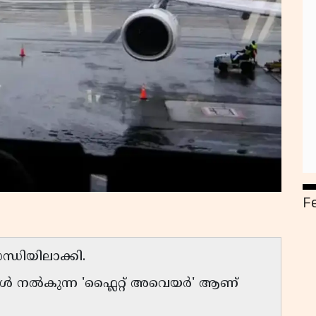
F
്ധിയിലാക്കി.
ങൾ നൽകുന്ന 'ഫ്ലൈറ്റ് അവെയർ' ആണ്