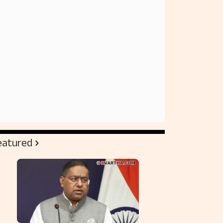
eatured