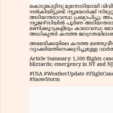
കൊടുങ്കാറ്റിനു മുന്നോടിയായി വ
നൽകിയിട്ടുണ്ട്. ന്യൂയോർക്ക് സ്‌റ്
അടിയന്തരാവസ്ഥ പ്രഖ്യാപിച്ചു. 
ന്യൂജഴ്സിയിൽ പൂർണ അടിയന്തരാവസ്‌ഥ
മണിക്കൂറുകളിലും കാലാവസ്ഥ മ
അധികൃതർ കനത്ത ജാഗ്രതയിലാണ
അമേരിക്കയിലെ കനത്ത മഞ്ഞുവീഴ്
റദ്ദാക്കിയതിനെക്കുറിച്ചുമുള്ള വാ
Article Summary: 1,500 flights can
blizzards; emergency in NY and NJ
#USA #WeatherUpdate #FlightCan
#SnowStorm