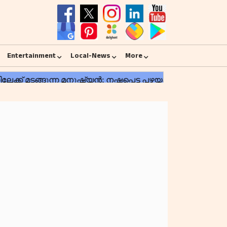
Entertainment
Local-News
More