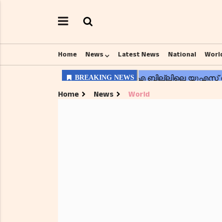
Home
News
Latest News
National
Worl
Home
News
World