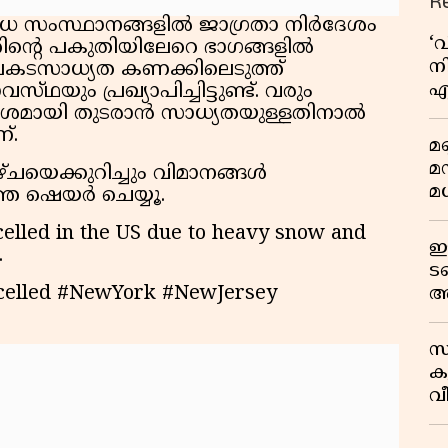
R
ിവിധ സംസ്ഥാനങ്ങളിൽ ജാഗ്രതാ നിർദേശം
‘
റേറ്റിന്റെ പകുതിയിലേറെ ഭാഗങ്ങളിൽ
നി
അപകടസാധ്യത കണക്കിലെടുത്ത്
എ
യും പ്രഖ്യാപിച്ചിട്ടുണ്ട്. വരും
വ
ോശമായി തുടരാൻ സാധ്യതയുള്ളതിനാൽ
്.
മണ
മ
ചയെക്കുറിച്ചും വിമാനങ്ങൾ
മധ
ർത്ത ഷെയർ ചെയ്യൂ.
celled in the US due to heavy snow and
ഈ
.
ട
celled #NewYork #NewJersey
അ
റ
സ
ക
വീ
1