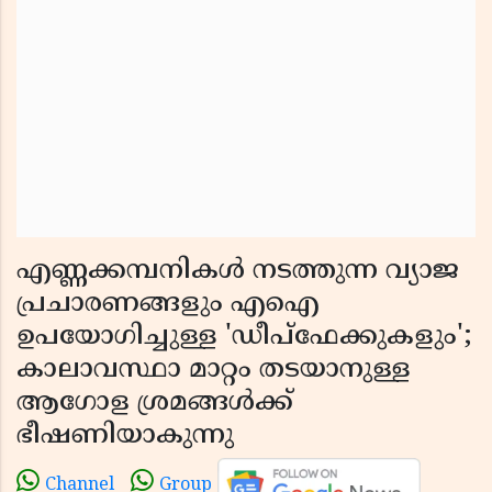
എണ്ണക്കമ്പനികൾ നടത്തുന്ന വ്യാജ
പ്രചാരണങ്ങളും എഐ
ഉപയോഗിച്ചുള്ള 'ഡീപ്‌ഫേക്കുകളും';
കാലാവസ്ഥാ മാറ്റം തടയാനുള്ള
ആഗോള ശ്രമങ്ങൾക്ക്
ഭീഷണിയാകുന്നു
Channel
Group