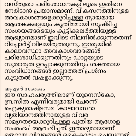
വസ്തുതാ പരിശോധനകളിലൂടെ ഇതിനെ
നേരിടാൻ പ്രയാസമാണ്. വികസനത്തിനുള്ള
അവകാശങ്ങളെക്കുറിച്ചുള്ള ന്യായമായ
ആശങ്കകളെയും കൃത്രിമമായി സൃഷ്ടിച്ച
സംശയങ്ങളെയും കൂട്ടിക്കലർത്തിയുള്ള
ആഖ്യാനമാണ് ഇവിടെ നിലനിൽക്കുന്നതെന്ന്
റിപ്പോർട്ട് വിലയിരുത്തുന്നു. ഇന്ത്യയിൽ
കാലാവസ്ഥാ അവകാശവാദങ്ങൾ
പരിശോധിക്കുന്നതിനും ഡാറ്റയുടെ
സുതാര്യത ഉറപ്പാക്കുന്നതിനും ശക്തമായ
സംവിധാനങ്ങൾ ഇല്ലാത്തത് പ്രശ്നം
കൂടുതൽ വഷളാക്കുന്നു.
യുഎൻ സംരംഭം
ഈ സാഹചര്യത്തിലാണ് യുനെസ്കോ,
ബ്രസീൽ എന്നിവരുമായി ചേർന്ന്
ഐക്യരാഷ്ട്രസഭ 'കാലാവസ്ഥാ
വ്യതിയാനത്തിനായുള്ള വിവര
സമഗ്രതയെക്കുറിച്ചുള്ള പുതിയ ആഗോള
സംരംഭം' ആരംഭിച്ചത്. ഇതാദ്യമായാണ്
തെറ്റായ വിവരങ്ങൾ കൈകാര്യം ചെയ്യുന്നത്