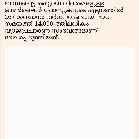
ബന്ധപ്പെട്ട തെറ്റായ വിവരങ്ങളുള്ള
ഓൺലൈൻ പോസ്റ്റുകളുടെ എണ്ണത്തിൽ
267 ശതമാനം വർധനവുണ്ടായി! ഈ
സമയത്ത് 14,000-ത്തിലധികം
വ്യാജപ്രചാരണ സംഭവങ്ങളാണ്
രേഖപ്പെടുത്തിയത്.