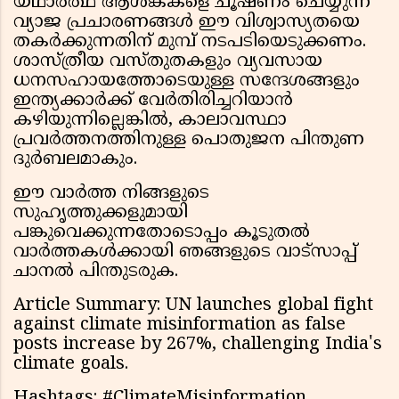
യഥാർത്ഥ ആശങ്കകളെ ചൂഷണം ചെയ്യുന്ന
വ്യാജ പ്രചാരണങ്ങൾ ഈ വിശ്വാസ്യതയെ
തകർക്കുന്നതിന് മുമ്പ് നടപടിയെടുക്കണം.
ശാസ്ത്രീയ വസ്തുതകളും വ്യവസായ
ധനസഹായത്തോടെയുള്ള സന്ദേശങ്ങളും
ഇന്ത്യക്കാർക്ക് വേർതിരിച്ചറിയാൻ
കഴിയുന്നില്ലെങ്കിൽ, കാലാവസ്ഥാ
പ്രവർത്തനത്തിനുള്ള പൊതുജന പിന്തുണ
ദുർബലമാകും.
ഈ വാർത്ത നിങ്ങളുടെ
സുഹൃത്തുക്കളുമായി
പങ്കുവെക്കുന്നതോടൊപ്പം കൂടുതൽ
വാർത്തകൾക്കായി ഞങ്ങളുടെ വാട്സാപ്പ്
ചാനൽ പിന്തുടരുക.
Article Summary: UN launches global fight
against climate misinformation as false
posts increase by 267%, challenging India's
climate goals.
Hashtags: #ClimateMisinformation