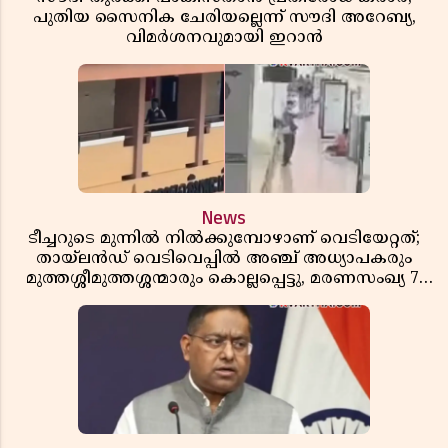
പുതിയ സൈനിക ചേരിയല്ലെന്ന് സൗദി അറേബ്യ,
വിമർശനവുമായി ഇറാൻ
News
ടീച്ചറുടെ മുന്നിൽ നിൽക്കുമ്പോഴാണ് വെടിയേറ്റത്;
തായ്‌ലൻഡ് വെടിവെപ്പിൽ അഞ്ച് അധ്യാപകരും
മുത്തശ്ശീമുത്തശ്ശന്മാരും കൊല്ലപ്പെട്ടു, മരണസംഖ്യ 7;
ഞെട്ടിക്കുന്ന വെളിപ്പെടുത്തലുകൾ