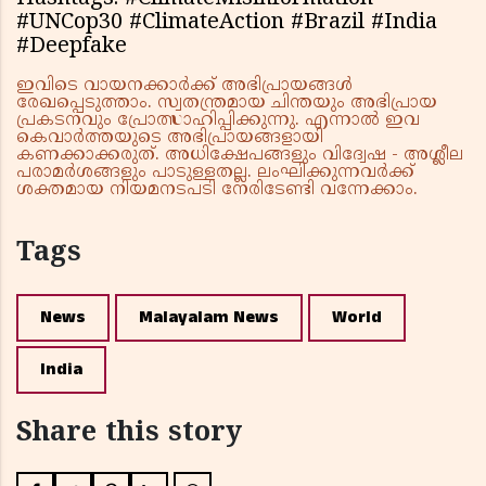
#UNCop30 #ClimateAction #Brazil #India
#Deepfake
ഇവിടെ വായനക്കാർക്ക് അഭിപ്രായങ്ങൾ
രേഖപ്പെടുത്താം. സ്വതന്ത്രമായ ചിന്തയും അഭിപ്രായ
പ്രകടനവും പ്രോത്സാഹിപ്പിക്കുന്നു. എന്നാൽ ഇവ
കെവാർത്തയുടെ അഭിപ്രായങ്ങളായി
കണക്കാക്കരുത്. അധിക്ഷേപങ്ങളും വിദ്വേഷ - അശ്ലീല
പരാമർശങ്ങളും പാടുള്ളതല്ല. ലംഘിക്കുന്നവർക്ക്
ശക്തമായ നിയമനടപടി നേരിടേണ്ടി വന്നേക്കാം.
Tags
News
Malayalam News
World
India
Share this story