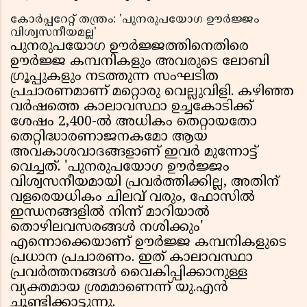
കോർപ്പറേറ്റ് തന്ത്രം: 'പുനരുപയോഗ ഊർജ്ജം
വിശ്വസനീയമല്ല'
പുനരുപയോഗ ഊർജ്ജത്തിനെതിരെ
ഊർജ്ജ കമ്പനികളും അവരുടെ ലോബി
ഗ്രൂപ്പുകളും നടത്തുന്ന സംഘടിത
പ്രചാരണമാണ് മറ്റൊരു വെല്ലുവിളി. കഴിഞ്ഞ
വർഷത്തെ കാലാവസ്ഥാ ഉച്ചകോടിക്ക്
ശേഷം 2,400-ൽ അധികം തെറ്റായതോ
തെറ്റിദ്ധാരണാജനകമോ ആയ
അവകാശവാദങ്ങളാണ് ഇവർ മുന്നോട്ട്
വെച്ചത്. 'പുനരുപയോഗ ഊർജ്ജം
വിശ്വസനീയമായി പ്രവർത്തിക്കില്ല, അതിന്
വളരെയധികം ചിലവ് വരും, ഫോസിൽ
ഇന്ധനങ്ങളിൽ നിന്ന് മാറിയാൽ
തൊഴിലവസരങ്ങൾ നശിക്കും'
എന്നൊക്കെയാണ് ഊർജ്ജ കമ്പനികളുടെ
പ്രധാന പ്രചാരണം. ഇത് കാലാവസ്ഥാ
പ്രവർത്തനങ്ങൾ വൈകിപ്പിക്കാനുള്ള
വ്യക്തമായ ശ്രമമാണെന്ന് യു.എൻ
ചൂണ്ടിക്കാട്ടുന്നു.