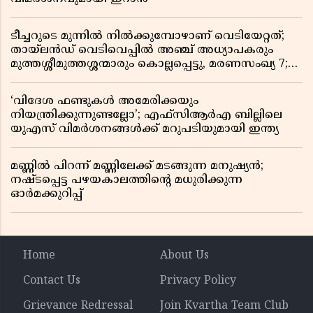
ടീച്ചറുടെ മുന്നിൽ നിൽക്കുമ്പോഴാണ് വെടിയേറ്റത്;
തായ്‌ലൻഡ് വെടിവെപ്പിൽ അഞ്ച് അധ്യാപകരും
മുത്തശ്ശീമുത്തശ്ശന്മാരും കൊല്ലപ്പെട്ടു, മരണസംഖ്യ 7;
ഞെട്ടിക്കുന്ന വെളിപ്പെടുത്തലുകൾ
‘വിദേശ ഫണ്ടുകൾ അമേരിക്കയും
നിയന്ത്രിക്കുന്നുണ്ടല്ലോ’; എഫ്സിആർഎ ബില്ലിലെ
യുഎസ് വിമർശനങ്ങൾക്ക് മറുപടിയുമായി ഇന്ത്യ
മണ്ണിൽ പിറന്ന് മണ്ണിലേക്ക് മടങ്ങുന്ന മനുഷ്യൻ;
നഷ്ടപ്പെട്ട പഴയകാലത്തിൻ്റെ മധുരിക്കുന്ന
ഓർമക്കുറിപ്പ്
Home
About Us
Contact Us
Privacy Policy
Grievance Redressal
Join Kvartha Team Club