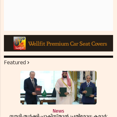
Featured
News
സൗദി-തുർക്കി-പാകിസ്താൻ പ്രതിരോധ കരാർ;