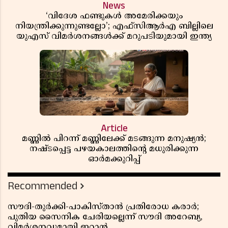
News
‘വിദേശ ഫണ്ടുകൾ അമേരിക്കയും
നിയന്ത്രിക്കുന്നുണ്ടല്ലോ’; എഫ്സിആർഎ ബില്ലിലെ
യുഎസ് വിമർശനങ്ങൾക്ക് മറുപടിയുമായി ഇന്ത്യ
Article
മണ്ണിൽ പിറന്ന് മണ്ണിലേക്ക് മടങ്ങുന്ന മനുഷ്യൻ;
നഷ്ടപ്പെട്ട പഴയകാലത്തിൻ്റെ മധുരിക്കുന്ന
ഓർമക്കുറിപ്പ്
Recommended
സൗദി-തുർക്കി-പാകിസ്താൻ പ്രതിരോധ കരാർ;
പുതിയ സൈനിക ചേരിയല്ലെന്ന് സൗദി അറേബ്യ,
വിമർശനവുമായി ഇറാൻ