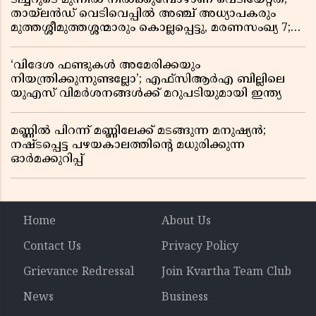
തായ്‌ലൻഡ് വെടിവെപ്പിൽ അഞ്ച് അധ്യാപകരും
മുത്തശ്ശീമുത്തശ്ശന്മാരും കൊല്ലപ്പെട്ടു, മരണസംഖ്യ 7;
ഞെട്ടിക്കുന്ന വെളിപ്പെടുത്തലുകൾ
‘വിദേശ ഫണ്ടുകൾ അമേരിക്കയും
നിയന്ത്രിക്കുന്നുണ്ടല്ലോ’; എഫ്സിആർഎ ബില്ലിലെ
യുഎസ് വിമർശനങ്ങൾക്ക് മറുപടിയുമായി ഇന്ത്യ
മണ്ണിൽ പിറന്ന് മണ്ണിലേക്ക് മടങ്ങുന്ന മനുഷ്യൻ;
നഷ്ടപ്പെട്ട പഴയകാലത്തിൻ്റെ മധുരിക്കുന്ന
ഓർമക്കുറിപ്പ്
Home
About Us
Contact Us
Privacy Policy
Grievance Redressal
Join Kvartha Team Club
News
Business