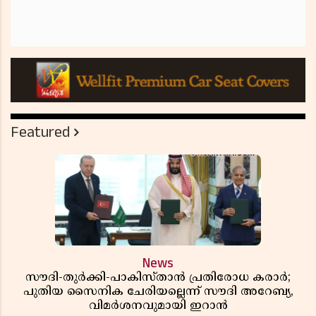
Featured
News
സൗദി-തുർക്കി-പാകിസ്താൻ പ്രതിരോധ കരാർ;
പുതിയ സൈനിക ചേരിയല്ലെന്ന് സൗദി അറേബ്യ,
വിമർശനവുമായി ഇറാൻ