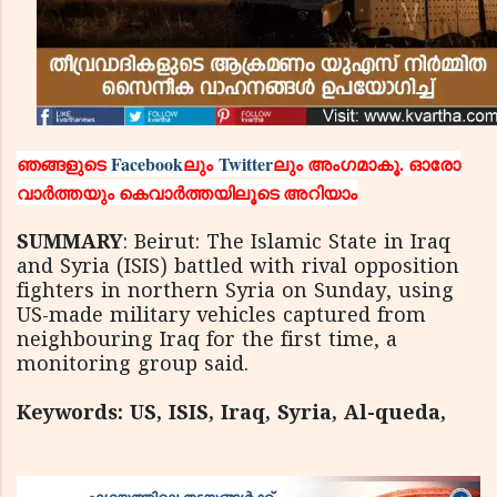
ഞങ്ങളുടെ
Facebook
ലും
Twitter
ലും അംഗമാകൂ. ഓരോ
വാര്‍ത്തയും കെവാര്‍ത്തയിലൂടെ അറിയാം
SUMMARY
: Beirut: The Islamic State in Iraq
and Syria (ISIS) battled with rival opposition
fighters in northern Syria on Sunday, using
US-made military vehicles captured from
neighbouring Iraq for the first time, a
monitoring group said.
Keywords: US, ISIS, Iraq, Syria, Al-queda,