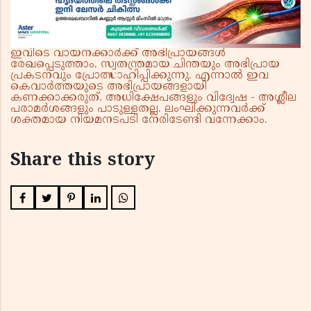
ഇവിടെ വായനക്കാർക്ക് അഭിപ്രായങ്ങൾ
രേഖപ്പെടുത്താം. സ്വതന്ത്രമായ ചിന്തയും അഭിപ്രായ
പ്രകടനവും പ്രോത്സാഹിപ്പിക്കുന്നു. എന്നാൽ ഇവ
കെവാർത്തയുടെ അഭിപ്രായങ്ങളായി
കണക്കാക്കരുത്. അധിക്ഷേപങ്ങളും വിദ്വേഷ - അശ്ലീല
പരാമർശങ്ങളും പാടുള്ളതല്ല. ലംഘിക്കുന്നവർക്ക്
ശക്തമായ നിയമനടപടി നേരിടേണ്ടി വന്നേക്കാം.
Share this story