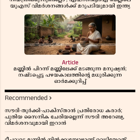
യുഎസ് വിമർശനങ്ങൾക്ക് മറുപടിയുമായി ഇന്ത്യ
Article
മണ്ണിൽ പിറന്ന് മണ്ണിലേക്ക് മടങ്ങുന്ന മനുഷ്യൻ;
നഷ്ടപ്പെട്ട പഴയകാലത്തിൻ്റെ മധുരിക്കുന്ന
ഓർമക്കുറിപ്പ്
Recommended
സൗദി-തുർക്കി-പാകിസ്താൻ പ്രതിരോധ കരാർ;
പുതിയ സൈനിക ചേരിയല്ലെന്ന് സൗദി അറേബ്യ,
വിമർശനവുമായി ഇറാൻ
ടീച്ചറുടെ മുന്നിൽ നിൽക്കുമ്പോഴാണ് വെടിയേറ്റത്;