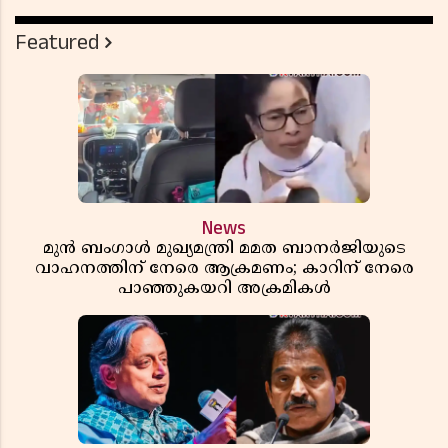
Featured
News
മുൻ ബംഗാൾ മുഖ്യമന്ത്രി മമത ബാനർജിയുടെ
വാഹനത്തിന് നേരെ ആക്രമണം; കാറിന് നേരെ
പാഞ്ഞുകയറി അക്രമികൾ