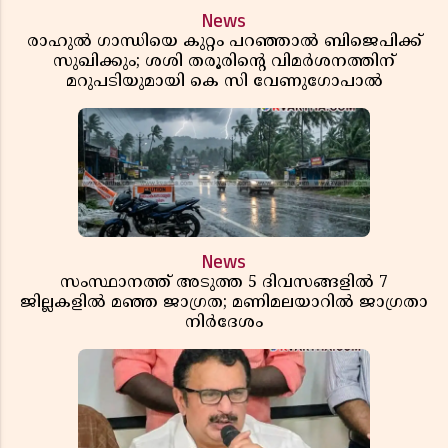
News
രാഹുൽ ഗാന്ധിയെ കുറ്റം പറഞ്ഞാൽ ബിജെപിക്ക്
സുഖിക്കും; ശശി തരൂരിന്റെ വിമർശനത്തിന്
മറുപടിയുമായി കെ സി വേണുഗോപാൽ
News
സംസ്ഥാനത്ത് അടുത്ത 5 ദിവസങ്ങളിൽ 7
ജില്ലകളിൽ മഞ്ഞ ജാഗ്രത; മണിമലയാറിൽ ജാഗ്രതാ
നിർദേശം