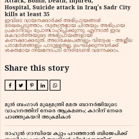
Attack, Bomb, Death, Injured,
Hospital, Suicide attack in Iraq's Sadr City
kills at least 35
ഇവിടെ വായനക്കാർക്ക് അഭിപ്രായങ്ങൾ
രേഖപ്പെടുത്താം. സ്വതന്ത്രമായ ചിന്തയും അഭിപ്രായ
പ്രകടനവും പ്രോത്സാഹിപ്പിക്കുന്നു. എന്നാൽ ഇവ
കെവാർത്തയുടെ അഭിപ്രായങ്ങളായി
കണക്കാക്കരുത്. അധിക്ഷേപങ്ങളും വിദ്വേഷ - അശ്ലീല
പരാമർശങ്ങളും പാടുള്ളതല്ല. ലംഘിക്കുന്നവർക്ക്
ശക്തമായ നിയമനടപടി നേരിടേണ്ടി വന്നേക്കാം.
Share this story
മുൻ ബംഗാൾ മുഖ്യമന്ത്രി മമത ബാനർജിയുടെ
വാഹനത്തിന് നേരെ ആക്രമണം; കാറിന് നേരെ
പാഞ്ഞുകയറി അക്രമികൾ
രാഹുൽ ഗാന്ധിയെ കുറ്റം പറഞ്ഞാൽ ബിജെപിക്ക്