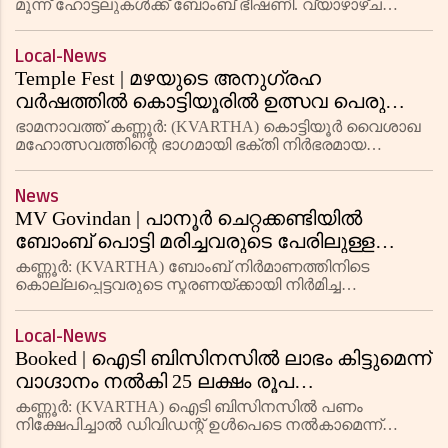
മൂന്ന് ഹോട്ടലുകൾക്ക് ബോംബ് ഭീഷണി. വ്യാഴാഴ്ച
പുലർച്ചെയാണ് ബെംഗ്ളൂറു ഇലക്‌ട്രോണിക് സിറ്റിയിലെ
പ്രശസ്തമായ ഒട്ടേറ ഉൾപ്പെടെ മൂന്ന് ഹോട്ടലുകൾക്ക്
Local-News
ബോംബ് ഭീഷണിയു
Temple Fest | മഴയുടെ അനുഗ്രഹ
വര്‍ഷത്തില്‍ കൊട്ടിയൂരില്‍ ഉത്സവ പെരുക്കം:
സ്ത്രീ പ്രവേശനം നടന്നു
ഭാമനാവത്ത്‌ കണ്ണൂര്‍: (KVARTHA) കൊട്ടിയൂര്‍ വൈശാഖ
മഹോത്സവത്തിന്റെ ഭാഗമായി ഭക്തി നിര്‍ഭരമായ
അന്തരീക്ഷത്തില്‍ അക്കരെ കൊട്ടിയൂരിലേക്ക്
കുടയെഴുന്നള്ളത്തും ഭണ്ഡാരം എഴുന്നള്ളത്തും
News
നടന്നതോടെ സ്ത്രീകള്‍ക്ക്
MV Govindan | പാനൂര്‍ ചെറ്റക്കണ്ടിയില്‍
ബോംബ് പൊട്ടി മരിച്ചവരുടെ പേരിലുള്ള
സ്മാരക മന്ദിരം ഉദ് ഘാടനത്തിന് എംവി
കണ്ണൂര്‍: (KVARTHA) ബോംബ് നിര്‍മാണത്തിനിടെ
ഗോവിന്ദന്‍ എത്തിയില്ല; സിപിഎം
കൊല്ലപ്പെട്ടവരുടെ സ്മരണയ്ക്കായി നിര്‍മിച്ച
രക്തസാക്ഷി സ്മാരക മന്ദിരം ഉദ് ഘാടനം
സംസ്ഥാന സെക്രടറിയെ പുറകോട്ട്
ചെയ്യുന്നതില്‍ നിന്നും സിപിഎം സംസ്ഥാന സെക്രടറി
അടുപ്പിച്ചത് വിവാദങ്ങളെന്ന് സൂചന
Local-News
എംവി ഗോവിന്ദന്‍ വിട്ടുനിന്നു.
Booked | ഐടി ബിസിനസില്‍ ലാഭം കിട്ടുമെന്ന്
വാഗ്ദാനം നല്‍കി 25 ലക്ഷം രൂപ
തട്ടിയെടുത്തുവെന്ന പരാതിയില്‍
കണ്ണൂര്‍: (KVARTHA) ഐടി ബിസിനസില്‍ പണം
വ്യവസായി രാജേഷ് നമ്പ്യാര്‍ ഉള്‍പെടെ 3
നിക്ഷേപിച്ചാല്‍ ഡിവിഡന്റ് ഉള്‍പെടെ നല്‍കാമെന്ന്
വിശ്വസിപ്പിച്ച് 25 ലക്ഷം രൂപ തട്ടിയെടുത്തുവെന്ന