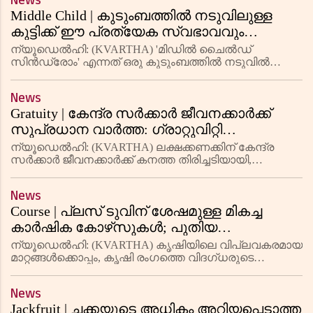
News
ഇടപാടുകൾ വേഗത്തിലും സൗകര്
Middle Child | കുടുംബത്തിൽ നടുവിലുള്ള
കുട്ടിക്ക് ഈ പ്രത്യേക സ്വഭാവവും
പെരുമാറ്റങ്ങളുമുണ്ടാകാം; ശ്രദ്ധിക്കേണ്ട
ന്യൂഡെൽഹി: (KVARTHA) 'മിഡിൽ ചൈൽഡ്
കാര്യങ്ങൾ
സിൻഡ്രോം' എന്നത് ഒരു കുടുംബത്തിൽ നടുവിൽ
ജനിച്ച കുട്ടിക്ക് കാണപ്പെടുന്ന ചില സ്വഭാവ
സവിശേഷതകളെയും പെരുമാറ്റങ്ങളെയും വിവരിക്കുന്ന
News
ഒരു സാധാരണ സൈക്കോളജിക്കൽ ആശയമാണ്. ഈ
Gratuity | കേന്ദ്ര സർക്കാർ ജീവനക്കാർക്ക്
സി
സുപ്രധാന വാർത്ത: ഗ്രാറ്റുവിറ്റി
സംബന്ധിച്ച് ഞെട്ടിക്കുന്ന തീരുമാനവുമായി
ന്യൂഡെൽഹി: (KVARTHA) ലക്ഷക്കണക്കിന് കേന്ദ്ര
ഇപിഎഫ്ഒ
സർക്കാർ ജീവനക്കാർക്ക് കനത്ത തിരിച്ചടിയായി,
റിട്ടയർമെൻ്റ് ഗ്രാറ്റുവിറ്റിയുടെയും ഡെത്ത്
ഗ്രാറ്റുവിറ്റിയുടെയും 25 ശതമാനം വർദ്ധന സംബന്ധിച്ച
News
മുൻ വിജ്ഞാപനം എംപ്ല
Course | പ്ലസ് ടുവിന് ശേഷമുള്ള മികച്ച
കാർഷിക കോഴ്‌സുകൾ; പുതിയ
സാങ്കേതികവിദ്യകൾ അനന്ത സാധ്യതകൾ
ന്യൂഡെല്‍ഹി: (KVARTHA) കൃഷിയിലെ വിപ്ലവകരമായ
തുറന്നു
മാറ്റങ്ങൾക്കൊപ്പം, കൃഷി രംഗത്തെ വിദഗ്ധരുടെ
ആവശ്യവും വർദ്ധിച്ചുവരുന്നു. പ്ലസ് ടു
പൂർത്തിയാക്കിയ വിദ്യാർത്ഥികൾക്ക് കൃഷിയിൽ വിവിധ
News
തൊഴിലവസരങ്ങൾ ലഭ്യമാണ്. കാലഘട
Jackfruit | ചക്കയുടെ അധികം അറിയപ്പെടാത്ത