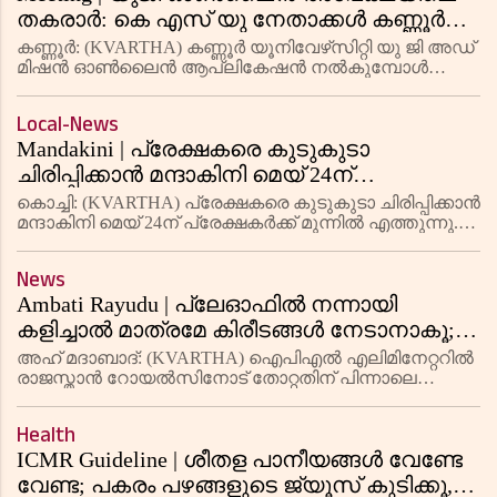
തകരാര്‍: കെ എസ് യു നേതാക്കള്‍ കണ്ണൂര്‍
സര്‍വകലാശാല വിസിയുമായി കൂടിക്കാഴ്ച
കണ്ണൂര്‍: (KVARTHA) കണ്ണൂര്‍ യൂനിവേഴ്‌സിറ്റി യു ജി അഡ്
നടത്തി
മിഷന്‍ ഓണ്‍ലൈന്‍ ആപ്ലികേഷന്‍ നല്‍കുമ്പോള്‍
സാങ്കേതിക തകരാറുകള്‍ കാരണം പ്രയാസം നേരിടുന്ന
വിദ്യാര്‍ഥികളുടെയും ആശങ്കകള്‍ പരിഹരിക്കണമെന്നും
Local-News
എന്‍ എസ്
Mandakini | പ്രേക്ഷകരെ കുടുകുടാ
ചിരിപ്പിക്കാന്‍ മന്ദാകിനി മെയ് 24ന്
പ്രേക്ഷകര്‍ക്ക് മുന്നില്‍ എത്തുന്നു;
കൊച്ചി: (KVARTHA) പ്രേക്ഷകരെ കുടുകുടാ ചിരിപ്പിക്കാന്‍
പ്രദര്‍ശിപ്പിക്കുന്ന തിയേറ്ററുകള്‍ അറിയാം
മന്ദാകിനി മെയ് 24ന് പ്രേക്ഷകര്‍ക്ക് മുന്നില്‍ എത്തുന്നു.
അല്‍ത്താഫ് സലീം, അനാര്‍ക്കലി മരിക്കാര്‍ എന്നിവര്‍
കേന്ദ്ര കഥാപാത്രങ്ങളായ സിനിമ പ്രേക്ഷകര
News
Ambati Rayudu | പ്ലേഓഫില്‍ നന്നായി
കളിച്ചാല്‍ മാത്രമേ കിരീടങ്ങള്‍ നേടാനാകൂ;
വലിയ ആഘോഷപ്രകടനങ്ങള്‍
അഹ് മദാബാദ്: (KVARTHA) ഐപിഎല്‍ എലിമിനേറ്ററില്‍
നടത്തിയെന്നുവച്ച് ആര്‍സിബിക്ക് ട്രോഫികള്‍
രാജസ്താന്‍ റോയല്‍സിനോട് തോറ്റതിന് പിന്നാലെ
റോയല്‍ ചലഞ്ചേഴ്‌സ് ബംഗ്ലൂരിനെ പരിഹസിച്ച് മുന്‍
നേടാനാകില്ല; പരിഹാസവുമായി മുന്‍
ഇന്‍ഡ്യന്‍ താരം അംബാട്ടി റായുഡു. വലിയ
ഇന്‍ഡ്യന്‍ താരം അംബാട്ടി റായുഡു
Health
ആഘോഷപ്രകടനങ്ങള്‍ നടത്തിയ
ICMR Guideline | ശീതള പാനീയങ്ങള്‍ വേണ്ടേ
വേണ്ട; പകരം പഴങ്ങളുടെ ജ്യൂസ് കുടിക്കൂ,