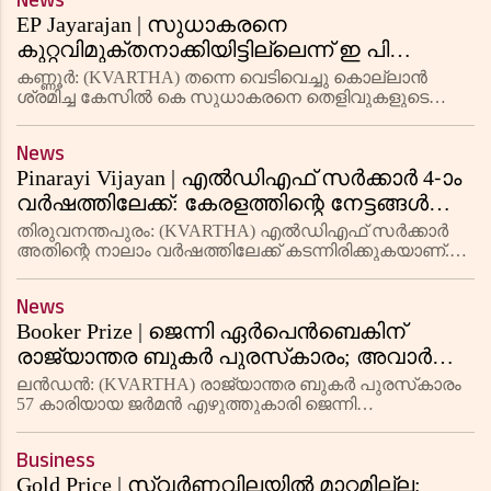
News
രണ്ടാം സ്ഥാനക്കാരായ സൺറൈസേഴ്‌സ
EP Jayarajan | സുധാകരനെ
കുറ്റവിമുക്തനാക്കിയിട്ടില്ലെന്ന് ഇ പി
ജയരാജൻ; 'ആന്ധ്രയിലെ എഫ്ഐആർ
കണ്ണൂർ: (KVARTHA) തന്നെ വെടിവെച്ചു കൊല്ലാൻ
പ്രകാരം കേസ് നിലനിൽക്കുന്നു'
ശ്രമിച്ച കേസിൽ കെ സുധാകരനെ തെളിവുകളുടെ
അഭാവത്തിൽ വിട്ടയച്ചുവെന്ന പ്രചാരണം ശരിയല്ലെന്ന്
എൽഡിഎഫ് കൺവീനർ ഇ പി ജയരാജൻ
News
പ്രസ്താവനയിൽ പറഞ്ഞു. ഇത് സംബന്ധിച്ച് കാലത്
Pinarayi Vijayan | എൽഡിഎഫ് സർക്കാർ 4-ാം
വർഷത്തിലേക്ക്: കേരളത്തിന്റെ നേട്ടങ്ങൾ
ഉയർത്തിക്കാട്ടി മുഖ്യമന്ത്രി പിണറായി
തിരുവനന്തപുരം: (KVARTHA) എൽഡിഎഫ് സർക്കാർ
വിജയൻ
അതിന്റെ നാലാം വർഷത്തിലേക്ക് കടന്നിരിക്കുകയാണ്.
ഈ സർക്കാരിന്റെ നാലാം വർഷമാണെങ്കിലും
തുടർഭരണത്തിന്റെ ഒമ്പതാം വർഷത്തിലേക്കാണ്
News
കടക്കുന്നത്. കഴിഞ്ഞ എട്ടു വർഷംകൊണ്ട
Booker Prize | ജെന്നി ഏര്‍പെന്‍ബെകിന്
രാജ്യാന്തര ബുകര്‍ പുരസ്‌കാരം; അവാര്‍ഡ്
നേടുന്ന ആദ്യ ജര്‍മന്‍ എഴുത്തുകാരി
ലന്‍ഡന്‍: (KVARTHA) രാജ്യാന്തര ബുകര്‍ പുരസ്‌കാരം
57 കാരിയായ ജര്‍മന്‍ എഴുത്തുകാരി ജെന്നി
ഏര്‍പെന്‍ബെകിന്. 'കെയ്‌റോസ്' എന്ന നോവലിനാണ്
പുരസ്‌കാരം. ബുകര്‍ സമ്മാനം നേടുന്ന ആദ്യ ജര്‍മന്‍
Business
എഴുത്തുകാരിയാണ്. ന
Gold Price | സ്വര്‍ണവിലയില്‍ മാറ്റമില്ല;