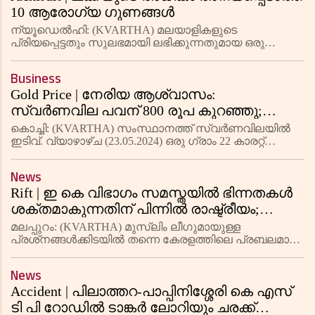
10 ആരോഗ്യ ഗുണങ്ങൾ
ന്യൂഡെൽഹി: (KVARTHA) മലയാളികളുടെ
പ്രിയപ്പെട്ടതും സുലഭമായി ലഭിക്കുന്നതുമായ ഒരു
പഴമാണ് ചക്ക (Jackfruit). പോഷകസമൃദ്ധമായ
പഴമാണിത്. ഇതിൽ ധാരാളം വിറ്റാമിനുകൾ, ധാതുക്കൾ,
Business
നാരുകൾ എന്നിവ അടങ്ങിയിരിക്കുന്നു. ഇവ
Gold Price | നേരിയ ആശ്വാസം:
സ്വര്‍ണവില പവന് 800 രൂപ കുറഞ്ഞു;
വെള്ളി നിരക്കിലും ഇടിവ്
കൊച്ചി: (KVARTHA) സംസ്ഥാനത്ത് സ്വര്‍ണവിലയില്‍
ഇടിവ്. വ്യാഴാഴ്ച (23.05.2024) ഒരു ഗ്രാം 22 കാരറ്റ്
സ്വര്‍ണത്തിന് 100 രൂപയും പവന് 800 രൂപയുമാണ്
കുറഞ്ഞത്. ഒരു ഗ്രാം 22 കാരറ്റ് സ്വര്‍ണത്തിന് 6730
News
രൂപയിലും
Rift | ഇ കെ വിഭാഗം സമസ്തയിൽ ഭിന്നതകൾ
ശക്തമാകുന്നതിന് പിന്നിൽ രാഷ്ട്രീയം;
തിരഞ്ഞെടുപ്പ് ഫലം പുറത്തുവന്നാൽ
മലപ്പുറം: (KVARTHA) മുസ്ലിം ലീഗുമായുള്ള
രൂക്ഷമാകുമോ?
പ്രശ്‌നങ്ങൾക്കിടയിൽ തന്നെ കേരളത്തിലെ പ്രബലമായ
മുസ്ലിം സംഘടനകളിലൊന്നായ ഇ കെ വിഭാഗം
സമസ്തയ്ക്കുള്ളിലും അഭിപ്രായ ഭിന്നതകൾ
News
ശക്തമാവുന്നതിന് പിന്നിൽ രാഷ്ട്രീയ ഇടപെടല
Accident | പിലാത്തറ-പാപ്പിനിശ്ശേരി കെ എസ്
ടി പി റോഡില്‍ ടാങ്കര്‍ ലോറിയും ചരക്ക്