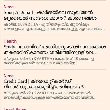
പൊലീസ് അന്വേഷണം ഊര്‍ജിതമാക്കി. അന്തര്‍സ
News
Souq Al Jubail | ഷാർജയിലെ സൂഖ് അൽ
ജുബൈൽ സന്ദർശിക്കാൻ 7 കാരണങ്ങൾ
ഷാർജ: (KVARTHA) പുതിയതും വിലക്കുറവിലും
പഴങ്ങളും പച്ചക്കറികളും കണ്ടെത്താനുള്ള ഏറ്റവും മികച്ച
സ്ഥലങ്ങളിലൊന്നാണ് ഷാർജയിലെ സൂഖ് അൽ
ജുബൈൽ. ഈ പരമ്പരാഗത അറബ് വിപണി വെറും
Health
പഴങ്ങളും പച്ചക്കറികളും മാത്രമല്ല, മറ
Study | കോവിഡ് രോഗികളുടെ ശ്വാസകോശ
തകരാറിന് കാരണം ശരീരത്തിനുള്ളിലെ
അപൂർവമായൊരു മരണമെന്ന് പഠനം
ന്യൂഡെൽഹി: (KVARTHA) കോവിഡ് -19 ബാധിച്ച
രോഗികളുടെ ശ്വാസകോശ തകരാറിന്
കാരണമാകുന്നത് ഇതുവരെ കണ്ടെത്തിയിട്ടില്ലാത്ത ഒരു
കോശ മരണ രീതിയാണെന്ന് പുതിയ പഠനം കണ്ടെത്തി.
News
ഫെറോപ്റ്റോസിസ് (Ferroptosis) എന്ന ഈ പ്രക
Credit Card | ക്രെഡിറ്റ് കാർഡ്
റിവാർഡുകളെക്കുറിച്ച് അറിയേണ്ട 5
കാര്യങ്ങൾ
ന്യൂഡെൽഹി: (KVARTHA) പല കാരണങ്ങളാൽ
ക്രെഡിറ്റ് കാർഡുകൾ ജനപ്രിയമാണ്. അവയിൽ
ഏറ്റവും പ്രധാനപ്പെട്ടത് റിവാർഡുകളാണ്. ക്രെഡിറ്റ്
കാർഡുകൾ ഉപയോഗിക്കുന്നതിലൂടെ നിങ്ങൾക്ക്