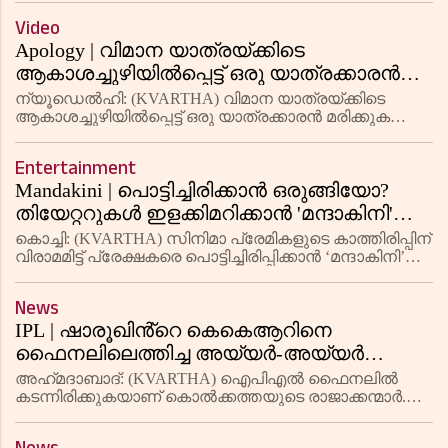
മുൻപ് ലോകത്തു നടക്കുന്ന എല്ലാ കാര്യങ്ങളും
Video
അറിയാൻ നാം
Apology | വിമാന യാത്രയ്ക്കിടെ
ആകാശച്ചുഴിയില്‍പ്പെട്ട് ഒരു യാത്രക്കാരന്‍
മരിക്കുകയും നിരവധി പേര്‍ക്ക്
ന്യൂഡെല്‍ഹി: (KVARTHA) വിമാന യാത്രയ്ക്കിടെ
പരുക്കേല്‍ക്കുകയും ചെയ്ത സംഭവം;
ആകാശച്ചുഴിയില്‍പ്പെട്ട് ഒരു യാത്രക്കാരന്‍ മരിക്കുകയും
എഴുപതോളം പേര്‍ക്ക് പരുക്കേല്‍ക്കുകയും ചെയ്ത
പരസ്യമായി ക്ഷമാപണം നടത്തി സിംഗപ്പൂര്‍
സംഭവത്തില്‍ പരസ്യമായി ക്ഷമാപണം നടത്തി
എയര്‍ലൈന്‍സ് സിഇഒ
Entertainment
സിംഗപ്പൂര്‍ എയര്‍ലൈന
Mandakini | പൊട്ടിച്ചിരിക്കാൻ ഒരുങ്ങിയോ?
തിയേറ്ററുകൾ ഇളക്കിമറിക്കാൻ 'മന്ദാകിനി'
24ന് റിലീസാവും
കൊച്ചി: (KVARTHA) സിനിമാ പ്രേമികളുടെ കാത്തിരിപ്പിന്
വിരാമമിട്ട് പ്രേക്ഷകരെ പൊട്ടിച്ചിരിപ്പിക്കാൻ ‘മന്ദാകിനി’
തിയേറ്ററുകളിലെത്താൻ ഒരുങ്ങി. അൽ‌ത്താഫ് സലിം,
അനാർക്കലി മരിക്കാർ എന്നിവർ പ്രധാന കഥാപാത്രങ്ങ
News
IPL | ഷാരൂഖിൻ്റെ കെകെആറിനെ
ഫൈനലിലെത്തിച്ച അയ്യർ-അയ്യർ
ജോഡി
അഹ്‌മദാബാദ്: (KVARTHA) ഐപിഎൽ ഫൈനലിൽ
കടന്നിരിക്കുകയാണ് കൊൽക്കത്തയുടെ രാജാക്കന്മാർ.
പോയിന്റ് പട്ടികയിൽ ഒന്നാമതെത്തിയ കൊൽക്കത്ത
അഹ്‌മദാബാദിൽ നടന്ന ആദ്യ പ്ലേ ഓഫ് മത്സരത്തിൽ