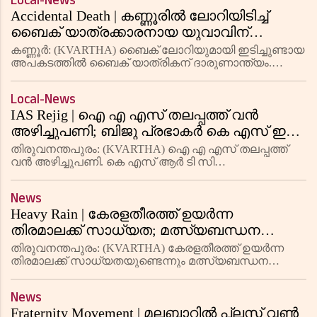
Local-News
ലഭിക്കുന്ന പ്രതിഫലങ്ങളാണ് റിവാർഡുകൾ. യ
Accidental Death | കണ്ണൂരില്‍ ലോറിയിടിച്ച്
ബൈക് യാത്രക്കാരനായ യുവാവിന്
ദാരുണാന്ത്യം
കണ്ണൂര്‍: (KVARTHA) ബൈക് ലോറിയുമായി ഇടിച്ചുണ്ടായ
അപകടത്തില്‍ ബൈക് യാത്രികന് ദാരുണാന്ത്യം.
കടമ്പൂര്‍ കാടാച്ചിറ റോഡില്‍ കടമ്പൂര്‍ ജുമാ
മസ്ജിദിന്(ചാതോത്ത് പള്ളി) സമീപം നസല്‍(21) ആണ്
Local-News
മരിച്ചത്. കണ്ണോത്തും
IAS Rejig | ഐ എ എസ് തലപ്പത്ത് വന്‍
അഴിച്ചുപണി; ബിജു പ്രഭാകര്‍ കെ എസ് ഇ
ബി ചെയര്‍മാനാകും, ആരോഗ്യ വകുപ്പിലും
തിരുവനന്തപുരം: (KVARTHA) ഐ എ എസ് തലപ്പത്ത്
മാറ്റം
വന്‍ അഴിച്ചുപണി. കെ എസ് ആര്‍ ടി സി
സിഎംഡിയായിരുന്ന ബിജു പ്രഭാകര്‍ കെ എസ് ഇ ബി
ചെയര്‍മാനാകും. നിലവില്‍ വ്യവസായ വകുപ്പില്‍
News
മൈനിങ്, ജിയോളജി ചുമതല വഹിക്കുകയായിര
Heavy Rain | കേരളതീരത്ത് ഉയര്‍ന്ന
തിരമാലക്ക് സാധ്യത; മത്സ്യബന്ധന
തൊഴിലാളികളും തീരദേശവാസികളും
തിരുവനന്തപുരം: (KVARTHA) കേരളതീരത്ത് ഉയര്‍ന്ന
ജാഗ്രത പാലിക്കണമെന്ന മുന്നറിയിപ്പുമായി
തിരമാലക്ക് സാധ്യതയുണ്ടെന്നും മത്സ്യബന്ധന
തൊഴിലാളികളും തീരദേശവാസികളും ജാഗ്രത
കാലാവസ്ഥ വകുപ്പ്
പാലിക്കണമെന്നും മുന്നറിയിപ്പ് നല്‍കി കേന്ദ്ര
News
കാലാവസ്ഥ വകുപ്പ്. അടുത്തദിവസങ്ങള
Fraternity Movement | മലബാറില്‍ പ്ലസ് വണ്‍