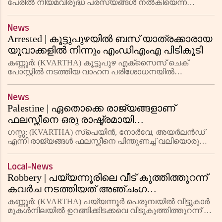
ദേവിനോട് കോഴിക്കോട് കോടതിയില്‍
പേരില്‍ നിയമവിരുദ്ധ പരസ്യങ്ങള്‍ നല്‍കിയെന്ന
കേസില്‍ ബാബാ രാം ദേവ്, സഹായി ആചാര്യ
ഹാജരാകാന്‍ നിര്‍ദേശം
ബാലകൃഷ്ണ എന്നിവരോട് കോഴിക്കോട് കോടതിയില്‍
News
ഹാജരാകാന്‍ നിര്‍ദേശം നല്‍കി നാല
Arrested | കൂട്ടുപുഴയില്‍ ബസ് യാത്രക്കാരായ
യുവാക്കളില്‍ നിന്നും എംഡിഎംഎ പിടികൂടി
കണ്ണൂര്‍: (KVARTHA) കൂട്ടുപുഴ എക്‌സൈസ് ചെക്
പോസ്റ്റില്‍ നടത്തിയ വാഹന പരിശോധനയില്‍
മൈസൂരില്‍ നിന്നും കണ്ണൂരിലേക്ക് പോകുന്ന കര്‍ണാടക
ബസില്‍ യാത്രചെയ്യുകയായിരുന്ന രണ്ട് യുവാക്കളില്‍
News
നിന്നും 9.2 ഗ്രാം എം
Palestine | ഏതൊക്കെ രാജ്യങ്ങളാണ്
ഫലസ്തീനെ ഒരു രാഷ്ട്രമായി
അംഗീകരിക്കുന്നത്, ഇന്ത്യയുമുണ്ടോ?
ഗസ്സ: (KVARTHA) സ്പെയിൻ, നോർവേ, അയർലൻഡ്
എന്നീ രാജ്യങ്ങൾ ഫലസ്തീനെ പിന്തുണച്ച് വലിയൊരു
ചുവടുവെപ്പാണ് ഇപ്പോൾ നടത്തിയിരിക്കുന്നത്.
ഫലസ്തീനെ ഒരു രാഷ്ട്രമായി അംഗീകരിക്കുമെന്നാണ്
Local-News
പ്രഖ്യാപനം. കിഴക്കൻ ജറുസലേം
Robbery | പയ്യന്നൂരിലെ വീട് കുത്തിത്തുറന്ന്
കവര്‍ച നടത്തിയത് അഞ്ചംഗ
പ്രൊഫഷനല്‍ സംഘമെന്ന് പൊലീസ്
കണ്ണൂര്‍: (KVARTHA) പയ്യന്നൂര്‍ പെരുമ്പയില്‍ വീട്ടുകാര്‍
മുകള്‍നിലയില്‍ ഉറങ്ങിക്കിടക്കവെ വീടുകുത്തിത്തുറന്ന് 76
പവനും 4000 രൂപയും കവര്‍ച ചെയ്തുവെന്ന പരാതിയില്‍