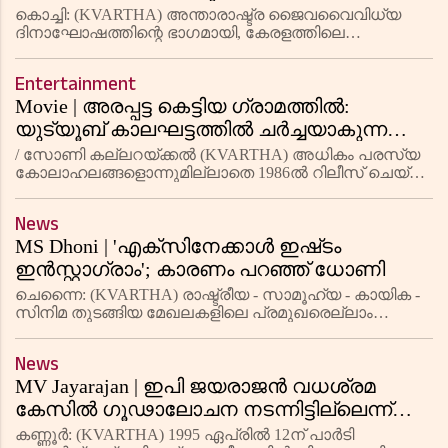
വരെയുള്ള 26 ഹാര്‍ബറുകളില്‍ മത്സ്യ-
കൊച്ചി: (KVARTHA) അന്താരാഷ്ട്ര ജൈവവൈവിധ്യ
ചെമ്മീന്‍-ഞണ്ട്-കക്കവര്‍ഗ ഇനങ്ങളുടെ
ദിനാഘോഷത്തിന്റെ ഭാഗമായി, കേരളത്തിലെ
സമുദ്രജൈവവൈവിധ്യത്തെ മനസ്സിലാക്കാന്‍ ഏകദിന
വിശദമായ അവലോകനം നടത്തി; ഒരു
പഠന സര്‍വേ നടത്തി കേന്ദ്ര സമുദ്രമത്സ്യ ഗവേഷണ
ദിവസം എത്തിയത് 468 ഇനം മീനുകള്‍!
Entertainment
സ്ഥാപനം (സിഎംഎഫ്ആര്‍ഐ). സിഎംഎഫ്ആര
Movie | അരപ്പട്ട കെട്ടിയ ഗ്രാമത്തിൽ:
യുട്യൂബ് കാലഘട്ടത്തിൽ ചർച്ചയാകുന്ന
പഴയൊരു ചിത്രം
/ സോണി കല്ലറയ്ക്കൽ (KVARTHA) അധികം പരസ്യ
കോലാഹലങ്ങളൊന്നുമില്ലാതെ 1986ൽ റിലീസ് ചെയ്ത
സിനിമയായിരുന്നു അരപ്പട്ട കെട്ടിയ ഗ്രാമത്തിൽ.
മമ്മൂട്ടിയായിരുന്നു നായകനെങ്കിലും ഈ സിനിമ വലിയ
News
കോലാഹലങ്ങളൊന്നും ഇല്ലാത
MS Dhoni | 'എക്‌സിനേക്കാൾ ഇഷ്‌ടം
ഇൻസ്റ്റാഗ്രാം'; കാരണം പറഞ്ഞ് ധോണി
ചെന്നൈ: (KVARTHA) രാഷ്ട്രീയ - സാമൂഹ്യ - കായിക -
സിനിമ തുടങ്ങിയ മേഖലകളിലെ പ്രമുഖരെല്ലാം
സാമൂഹ്യ മാധ്യമ പ്ലാറ്റ്‌ഫോമായ എക്‌സിൽ കൂടുതൽ
സജീവമാണ്. എന്നാൽ ഇതിന് അപവാദമാണ് മുൻ
News
ഇന്ത്യൻ ക്രിക്കറ്റ് ടീം ക്യാപ്
MV Jayarajan | ഇപി ജയരാജന്‍ വധശ്രമ
കേസില്‍ ഗൂഢാലോചന നടന്നിട്ടില്ലെന്ന്
കോടതി വിധിയില്‍ പറഞ്ഞിട്ടില്ലെന്ന് എംവി
കണ്ണൂര്‍: (KVARTHA) 1995 ഏപ്രില്‍ 12ന് പാര്‍ടി