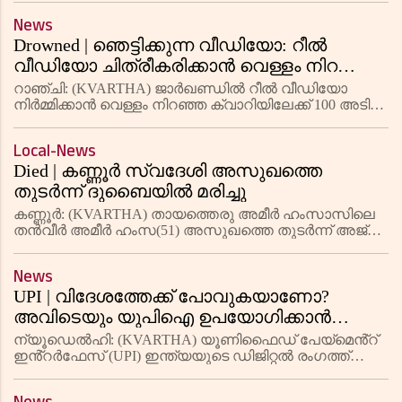
പേര്‍ക്കെതിരെ കേസെടുത്തു
പരാതിയില്‍ ഐടി വ്യവസായി രാജേഷ് നമ്പ്യാര്‍
News
ഉള്‍പെടെ മൂന്നുപേര്‍ക്
Drowned | ഞെട്ടിക്കുന്ന വീഡിയോ: റീൽ
വീഡിയോ ചിത്രീകരിക്കാൻ വെള്ളം നിറഞ്ഞ
ക്വാറിയിലേക്ക് 100 അടി ഉയരത്തിൽ നിന്ന്
റാഞ്ചി: (KVARTHA) ജാർഖണ്ഡിൽ റീൽ വീഡിയോ
ചാടി; യുവാവ് മുങ്ങിമരിച്ചു
നിർമ്മിക്കാൻ വെള്ളം നിറഞ്ഞ ക്വാറിയിലേക്ക് 100 അടി
ഉയരത്തിൽ നിന്ന് ചാടിയ യുവാവ് മുങ്ങിമരിച്ചു. തൗസീഫ്
എന്ന യുവാവാണ് മരിച്ചത്. ജിരാവാദി പൊലീസ് സ്റ്റേഷൻ
Local-News
പരിധിയിലെ
Died | കണ്ണൂര്‍ സ്വദേശി അസുഖത്തെ
തുടര്‍ന്ന് ദുബൈയില്‍ മരിച്ചു
കണ്ണൂര്‍: (KVARTHA) തായത്തെരു അമീര്‍ ഹംസാസിലെ
തന്‍വീര്‍ അമീര്‍ ഹംസ(51) അസുഖത്തെ തുടര്‍ന്ന് അജ്
മാനില്‍ മരിച്ചു. സുഹൃത്തുക്കളോടൊപ്പം കളികണ്ട്
പുറത്തിറങ്ങിയപ്പോള്‍ തലചുറ്റി വീഴുകയായിരുന്നു. ഉടന്‍
News
തന്നെ
UPI | വിദേശത്തേക്ക് പോവുകയാണോ?
അവിടെയും യുപിഐ ഉപയോഗിക്കാൻ
യാത്രയ്ക്ക് മുമ്പ് ഈ കാര്യങ്ങൾ
ന്യൂഡെൽഹി: (KVARTHA) യൂണിഫൈഡ് പേയ്‌മെൻ്റ്
ചെയ്തിരിക്കണം
ഇൻ്റർഫേസ് (UPI) ഇന്ത്യയുടെ ഡിജിറ്റൽ രംഗത്ത്
വിപ്ലവം സൃഷ്ടിച്ചു. വ്യക്തികൾ അവരുടെ പണം
കൈകാര്യം ചെയ്യുന്ന രീതിയിൽ വലിയ മാറ്റമുണ്ടായി.