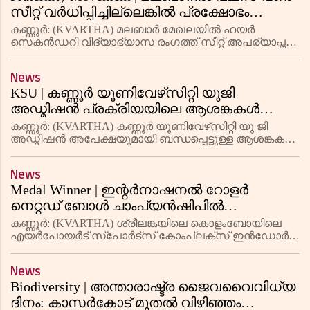
സീറ്റ് വര്‍ധിപ്പിച്ചില്ലെങ്കില്‍ പ്രക്ഷോഭം
ആരംഭിക്കുമെന്ന് ഫ്രറ്റേണിറ്റി മൂവ്‌മെന്റ്
കണ്ണൂര്‍: (KVARTHA) മലബാര്‍ മേഖലയില്‍ ഹയര്‍
സെകന്‍ഡറി വിദ്യാഭ്യാസ രംഗത്ത് സീറ്റ് അപര്യാപ്തത
നിലനില്‍ക്കെ പ്ലസ് വണ്‍ അലോട്മെന്റ് നടത്തുന്നത്
വിദ്യാര്‍ഥികളോടുള്ള വഞ്ചനയാണെന്ന് ഫ്രറ്റേണിറ്റി
News
മൂവ്മെന്റ്
KSU | കണ്ണൂര്‍ യൂണിവേഴ്‌സിറ്റി യുജി
അഡ്മിഷന്‍ പ്രക്രിയയിലെ ആശങ്കകള്‍
അകറ്റണമെന്ന് കെ എസ് യു
കണ്ണൂര്‍: (KVARTHA) കണ്ണൂര്‍ യൂണിവേഴ്‌സിറ്റി യു ജി
അഡ്മിഷന്‍ അപേക്ഷയുമായി ബന്ധപ്പെട്ടുള്ള ആശങ്കകള്‍
പരിഹരിക്കാന്‍ ഉടനടി നടപടി വേണമെന്ന് കെ എസ് യു
കണ്ണൂര്‍ ജില്ലാ പ്രസിഡന്റ് എം സി അതുല്‍. സെര്‍വര്‍
News
തക
Medal Winner | ഇന്റര്‍നാഷനല്‍ റോളര്‍
നെറ്റഡ് ബോള്‍ ചാംപ്യന്‍ഷിപില്‍
രാജ്യത്തിനായി മെഡല്‍ നേടി കണ്ണൂരിലെ
കണ്ണൂര്‍: (KVARTHA) ശ്രീലങ്കയിലെ കൊളംബോയിലെ
താരം സാഹില്‍ അഷ്കർ
എയര്‍പോയര്‍ട് സ്പോര്‍ട്സ് കോംപ്ലക്സ് ഇന്‍ഡോര്‍
സ്റ്റേഡിയത്തില്‍ നടന്ന ഇന്റര്‍നാഷനല്‍ റോളര്‍ നെറ്റഡ്
ബോള്‍ ചാംപ്യന്‍ഷിപില്‍ മൂന്നാം സ്ഥാനം നേടി
News
ഇന്‍ഡ്യയുടെ
Biodiversity | അന്താരാഷ്ട്ര ജൈവവൈവിധ്യ
ദിനം: കാസര്‍കോട് മുതല്‍ വിഴിഞ്ഞം