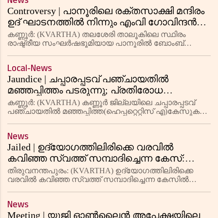
News
Controversy | പാനൂരിലെ രക്തസാക്ഷി മന്ദിരം
ഉദ് ഘാടനത്തില്‍ നിന്നും എംവി ഗോവിന്ദന്‍
വിട്ടുനിന്നത് ചര്‍ചയായി; വിശദീകരണവുമായി
കണ്ണൂര്‍: (KVARTHA) തലശേരി താലൂകിലെ സ്ഥിരം
എംവി ജയരാജന്‍
രാഷ്ട്രീയ സംഘര്‍ഷഭൂമിയായ പാനൂരില്‍ ബോംബ്
നിര്‍മാണത്തിനിടെ കൊല്ലപ്പെട്ടവര്‍ക്കായി സിപിഎം
നിര്‍മിച്ച രക്തസാക്ഷി സ്മാരക മന്ദിരത്തിന്റെ ഉദ്
Local-News
ഘാടനത്തിന് സംസ്ഥാന സ
Jaundice | ചപ്പാരപ്പടവ് പഞ്ചായതില്‍
മഞ്ഞപ്പിത്തം പടരുന്നു; പ്രതിരോധ
പ്രവര്‍ത്തനങ്ങളുമായി ആരോഗ്യ വകുപ്പ്
കണ്ണൂര്‍: (KVARTHA) കണ്ണൂര്‍ ജില്ലയിലെ ചപ്പാരപ്പടവ്
പഞ്ചായതില്‍ മഞ്ഞപ്പിത്ത(ഹെപ്പറ്റെറ്റിസ് എ)കേസുകള്‍
വര്‍ധിക്കുന്നതിനാല്‍ പ്രദേശത്ത് ജാഗ്രത വേണമെന്ന്
ആരോഗ്യവകുപ്പ് അധികൃതര്‍ അറിയിച്ചു. കഴിഞ്ഞ വര്‍ഷ
News
Jailed | ഉദ്യോഗത്തിലിരിക്കെ വരവില്‍
കവിഞ്ഞ സ്വത്ത് സമ്പാദിച്ചെന്ന കേസ്:
സിഡ് കോ മുന്‍ സെയില്‍സ് മാനേജര്‍ക്ക് 3
തിരുവനന്തപുരം: (KVARTHA) ഉദ്യോഗത്തിലിരിക്കെ
വര്‍ഷം തടവും 29 ലക്ഷം രൂപ പിഴയും
വരവില്‍ കവിഞ്ഞ സ്വത്ത് സമ്പാദിച്ചെന്ന കേസില്‍
സിഡ് കോ മുന്‍ സെയില്‍സ് മാനേജരും ടോടല്‍ 4 യു
തട്ടിപ്പ് കേസിലെ പ്രതിയുമായ ചന്ദ്രമതിയമ്മയ്ക്ക് മൂന്ന്
News
വര്‍ഷം ത
Meeting | യുജി ഓണ്‍ലൈന്‍ അപേക്ഷയിലെ