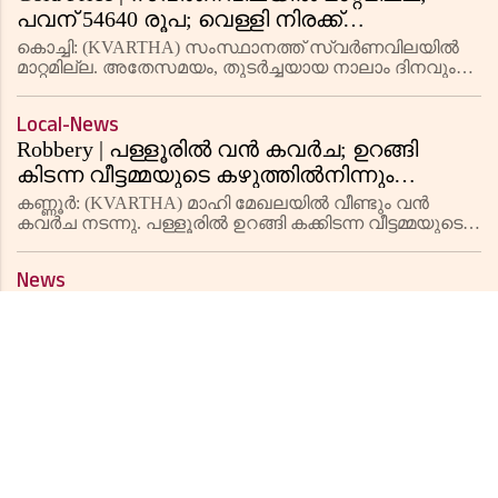
പവന് 54640 രൂപ; വെള്ളി നിരക്ക്
സെഞ്ചുറിയടിച്ചു
കൊച്ചി: (KVARTHA) സംസ്ഥാനത്ത് സ്വര്‍ണവിലയില്‍
മാറ്റമില്ല. അതേസമയം, തുടര്‍ച്ചയായ നാലാം ദിനവും
വെള്ളി നിരക്കില്‍ വര്‍ധനവ് രേഖപ്പെടുത്തി. ബുധനാഴ്ച
(22.05.2024) ഒരു ഗ്രാം 22 കാരറ്റ് സ്വര്‍ണത്തിന് 6830 രൂ
Local-News
Robbery | പള്ളൂരില്‍ വന്‍ കവര്‍ച; ഉറങ്ങി
കിടന്ന വീട്ടമ്മയുടെ കഴുത്തില്‍നിന്നും
സ്വര്‍ണമാല കവര്‍ന്ന മോഷ്ടാക്കള്‍ അടുത്ത
കണ്ണൂര്‍: (KVARTHA) മാഹി മേഖലയില്‍ വീണ്ടും വന്‍
വീട്ടിലെ ഇരുചക്രവാഹനവും
കവര്‍ച നടന്നു. പള്ളൂരില്‍ ഉറങ്ങി കക്കിടന്ന വീട്ടമ്മയുടെ
സ്വര്‍ണമാല കവര്‍ന്നതായി പരാതി. പള്ളൂര്‍
അപഹരിച്ചതായി പരാതി
കൊയ്യോട്ടു തെരു ഗണപതി ക്ഷേത്രത്തിന് സമീപം
News
പാച്ചക്കണ്ടിയ
Arrested | കണ്ണൂരിൽ വീണ്ടും ലഹരി വേട്ട;
എംഡിഎംഎയുമായി 2 പേർ പിടിയിൽ
ശ്രീകണ്ഠാപുരം: (KVARTHA) മാരക സിന്തറ്റിക്ക്
മയക്കുമരുന്നായ എംഡിഎംഎയുമായി രണ്ട് പേർ
അറസ്റ്റിൽ. ശ്രീകണ്ഠാപുരം പൊലീസ് സ്റ്റേഷൻ
പരിധിയിലെ മനീഷ് മോഹൻ (35), ജെയിസ് ജോസഫ് (36)
News
എന്നിവരാണ് അറസ്റ്റിലായത്. ഇവരി
Fraud | പാർട് ടൈം ജോലി വാഗ്ദാനം ചെയ്‌ത്‌
വീണ്ടും തട്ടിപ്പ്; 1.57 കോടി രൂപ തട്ടിയെടുത്തു