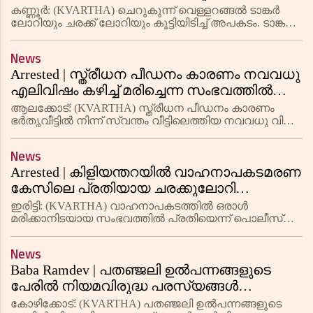
ലോറിയും കൂട്ടിയിടിച്ചു
കണ്ണൂര്‍: (KVARTHA) ചെറുകുന്ന് വെള്ളറങ്ങല്‍ ടാങ്കര്‍
ലോറിയും ചരക്ക് ലോറിയും കൂട്ടിയിടിച്ച് അപകടം. ടാങ്കര്‍
ലോറി ഡ്രൈവര്‍ ക്യാബിനില്‍ കുടുങ്ങി. ഫയര്‍ഫോഴ്സും
പ്രദേശവാസികളും ചേര്‍ന്ന് രക്ഷാപ്രവര്‍ത്തനം
News
Arrested | സ്ത്രീധന പീഡനം കാരണം നവവധു
എലിവിഷം കഴിച്ച് മരിച്ചെന്ന സംഭവത്തില്‍
അറസ്റ്റിലായ ഭര്‍ത്താവും ഭര്‍തൃമാതാവും
ആലക്കോട്: (KVARTHA) സ്ത്രീധന പീഡനം കാരണം
റിമാന്‍ഡില്‍
ഭര്‍തൃവീട്ടില്‍ നിന്ന് സ്വന്തം വീട്ടിലെത്തിയ നവവധു വിഷം
ഉള്ളില്‍ച്ചെന്ന് ചികിത്സയിലിരിക്കെ മരിച്ച സംഭവത്തില്‍
ഭര്‍ത്താവിനെയും ഭര്‍തൃമാതാവിനെയും കോടതി 14
News
ദിവസത
Arrested | കിളിയന്തറയില്‍ വാഹനാപകടമരണ
കേസിലെ പ്രതിയായ ചരക്കുലോറി
ഡ്രൈവര്‍ 28 വര്‍ഷത്തിന് ശേഷം അറസ്റ്റില്‍
ഇരിട്ടി: (KVARTHA) വാഹനാപകടത്തില്‍ ഒരാള്‍
മരിക്കാനിടയായ സംഭവത്തില്‍ പ്രതിയെന്ന് പൊലീസ്
കണ്ടെത്തിയ ചരക്കുലോറി ഡ്രൈവര്‍ കാല്‍ നൂറ്റാണ്ടിന്
ശേഷം അറസ്റ്റില്‍. 1996-ല്‍ ഇരിട്ടി കിളിയന്തറയില്‍ വച്ച്
News
നാഷനല്
Baba Ramdev | പതഞ്ജലി ഉല്‍പന്നങ്ങളുടെ
പേരില്‍ നിയമവിരുദ്ധ പരസ്യങ്ങള്‍
നല്‍കിയെന്ന കേസില്‍ ബാബാ രാം
കോഴിക്കോട്: (KVARTHA) പതഞ്ജലി ഉല്‍പന്നങ്ങളുടെ