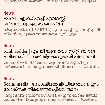
ജയരാജന്‍
കോണ്‍ഗ്രസ് കഴിഞ്ഞ് ചണ്ഡീഗഡില്‍ നിന്നും നാട്ടിലേക്ക്
തിരിച്ചുവരുമ്പോഴാണ് രാജധാനി എക്‌സ്പ്രസില്‍വെച്ച്
ഇ പി ജയരാജന് വെടിയേറ്റത്. വെടിവെച്ചത് കെ
News
സുധാകരന്‍
FSSAI | എംഡിഎച്ച്, എവറസ്റ്റ്
ബ്രാൻഡുകളുടെ ജനപ്രിയ
കറിമസാലകളിൽ കാൻസറിന്
ന്യൂഡെൽഹി: (KVARTHA) എംഡിഎച്ച്, എവറസ്റ്റ് എന്നീ
കാരണമാകുന്ന എഥിലീൻ ഓക്സൈഡിൻ്റെ
ബ്രാൻഡുകളുടെ മസാലകളെ കുറിച്ചുള്ള
വിവാദങ്ങൾക്കിടയിൽ, ഫുഡ് സേഫ്റ്റി ആൻഡ്
അംശങ്ങളൊന്നും കണ്ടെത്തിയിട്ടില്ലെന്ന്
സ്റ്റാൻഡേർഡ് അതോറിറ്റി ഓഫ് ഇന്ത്യ (FSSAI)
ഭക്ഷ്യ സുരക്ഷാ വകുപ്പ്
News
സുപ്രധാന റിപ്പോർട്ട് പുറത്തിറക്കി. അംഗ
Rank Holder | എം ജി യൂനിവേഴ് സിറ്റി ബിരുദ
പരീക്ഷയില്‍ റാങ്ക് തിളക്കവുമായി പ്രവാസി
വിദ്യാര്‍ഥിനി
മനാമ: (KVARTHA) എം ജി യൂനിവേഴ് സിറ്റി ബിരുദ
പരീക്ഷയില്‍ റാങ്ക് തിളക്കവുമായി പ്രവാസി വിദ്യാര്‍ഥിനി.
എം ജി യൂനിവേഴ് സിറ്റിയുടെ ബി എ ഇംഗ്ലീഷ് ലിറ്ററേചര്‍
ആന്‍ഡ് കമ്യൂണികേഷന്‍ ബിരുദത്തില്‍ സെല്‍വ
News
സബിനിക്
Social media | സോഷ്യൽ മീഡിയ തന്നെ ഈ
ലോക്‌സഭ തിരഞ്ഞെടുപ്പിലെ താരം
/ മിന്റാ മരിയ തോമസ് (KVARTHA) ഇന്ന് ലോകം ഒത്തിരി
മാറിക്കഴിഞ്ഞിരിക്കുന്നു. വിവരസാങ്കേതിക വിദ്യയിൽ
പോലും ആ മാറ്റം പ്രസക്തമാണ്. പത്ത് 40 വർഷങ്ങൾക്ക്