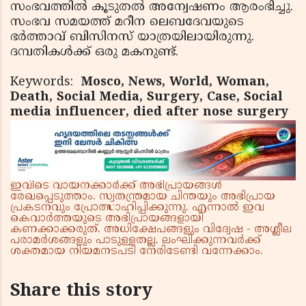
സംഭവത്തില്‍ കൂടുതല്‍ അന്വേഷണം ആരംഭിച്ചു.
സംഭവ സമയത്ത് മറീന ലെബദേവയുടെ
ഭര്‍ത്താവ് ബിസിനസ് യാത്രയിലായിരുന്നു.
ദമ്പതികള്‍ക്ക് ഒരു മകനുണ്ട്.
Keywords:
Mosco, News, World, Woman,
Death, Social Media, Surgery, Case, Social
media influencer, died after nose surgery
ഇവിടെ വായനക്കാർക്ക് അഭിപ്രായങ്ങൾ
രേഖപ്പെടുത്താം. സ്വതന്ത്രമായ ചിന്തയും അഭിപ്രായ
പ്രകടനവും പ്രോത്സാഹിപ്പിക്കുന്നു. എന്നാൽ ഇവ
കെവാർത്തയുടെ അഭിപ്രായങ്ങളായി
കണക്കാക്കരുത്. അധിക്ഷേപങ്ങളും വിദ്വേഷ - അശ്ലീല
പരാമർശങ്ങളും പാടുള്ളതല്ല. ലംഘിക്കുന്നവർക്ക്
ശക്തമായ നിയമനടപടി നേരിടേണ്ടി വന്നേക്കാം.
Share this story