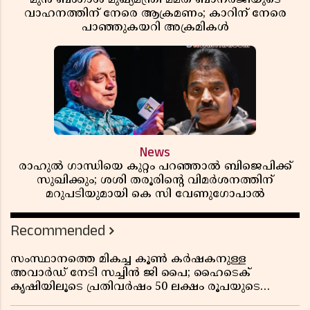
വാഹനത്തിന് നേരെ ആക്രമണം; കാറിന് നേരെ
പാഞ്ഞുകയറി അക്രമികൾ
News
രാഹുൽ ഗാന്ധിയെ കുറ്റം പറഞ്ഞാൽ ബിജെപിക്ക്
സുഖിക്കും; ശശി തരൂരിന്റെ വിമർശനത്തിന്
മറുപടിയുമായി കെ സി വേണുഗോപാൽ
Recommended
സംസ്ഥാനത്തെ മികച്ച കൂൺ കർഷകനുള്ള
അവാർഡ് നേടി സച്ചിൻ ജി പൈ; ഹൈടെക്
കൃഷിയിലൂടെ പ്രതിവർഷം 50 ലക്ഷം രൂപയുടെ
വരുമാനം