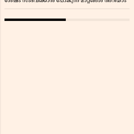
ശേഷം സംഭവിക്കാൻ പോകുന്ന മാറ്റങ്ങൾ അറിയാം