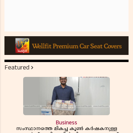
Featured
Business
സംസ്ഥാനത്തെ മികച്ച കൂൺ കർഷകനുള്ള