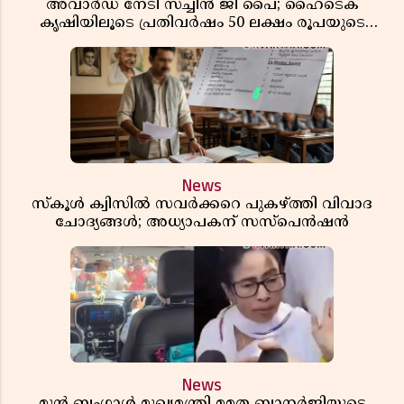
അവാർഡ് നേടി സച്ചിൻ ജി പൈ; ഹൈടെക്
കൃഷിയിലൂടെ പ്രതിവർഷം 50 ലക്ഷം രൂപയുടെ
വരുമാനം
News
സ്കൂൾ ക്വിസിൽ സവർക്കറെ പുകഴ്ത്തി വിവാദ
ചോദ്യങ്ങൾ; അധ്യാപകന് സസ്പെൻഷൻ
News
മുൻ ബംഗാൾ മുഖ്യമന്ത്രി മമത ബാനർജിയുടെ