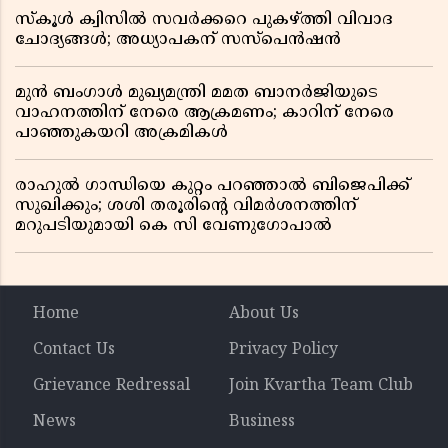
സ്കൂൾ ക്വിസിൽ സവർക്കറെ പുകഴ്ത്തി വിവാദ
ചോദ്യങ്ങൾ; അധ്യാപകന് സസ്പെൻഷൻ
മുൻ ബംഗാൾ മുഖ്യമന്ത്രി മമത ബാനർജിയുടെ
വാഹനത്തിന് നേരെ ആക്രമണം; കാറിന് നേരെ
പാഞ്ഞുകയറി അക്രമികൾ
രാഹുൽ ഗാന്ധിയെ കുറ്റം പറഞ്ഞാൽ ബിജെപിക്ക്
സുഖിക്കും; ശശി തരൂരിന്റെ വിമർശനത്തിന്
മറുപടിയുമായി കെ സി വേണുഗോപാൽ
Home
About Us
Contact Us
Privacy Policy
Grievance Redressal
Join Kvartha Team Club
News
Business