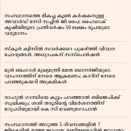
സംസ്ഥാനത്തെ മികച്ച കൂൺ കർഷകനുള്ള
അവാർഡ് നേടി സച്ചിൻ ജി പൈ; ഹൈടെക്
കൃഷിയിലൂടെ പ്രതിവർഷം 50 ലക്ഷം രൂപയുടെ
വരുമാനം
സ്കൂൾ ക്വിസിൽ സവർക്കറെ പുകഴ്ത്തി വിവാദ
ചോദ്യങ്ങൾ; അധ്യാപകന് സസ്പെൻഷൻ
മുൻ ബംഗാൾ മുഖ്യമന്ത്രി മമത ബാനർജിയുടെ
വാഹനത്തിന് നേരെ ആക്രമണം; കാറിന് നേരെ
പാഞ്ഞുകയറി അക്രമികൾ
രാഹുൽ ഗാന്ധിയെ കുറ്റം പറഞ്ഞാൽ ബിജെപിക്ക്
സുഖിക്കും; ശശി തരൂരിന്റെ വിമർശനത്തിന്
മറുപടിയുമായി കെ സി വേണുഗോപാൽ
സംസ്ഥാനത്ത് അടുത്ത 5 ദിവസങ്ങളിൽ 7
ജില്ലകളിൽ മഞ്ഞ ജാഗ്രത; മണിമലയാറിൽ ജാഗ്രതാ