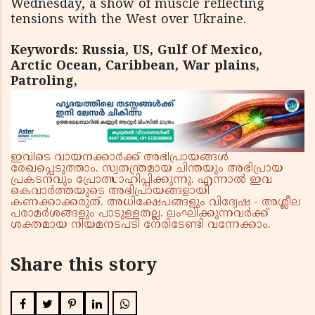
Wednesday, a show of muscle reflecting
tensions with the West over Ukraine.
Keywords: Russia, US, Gulf Of Mexico,
Arctic Ocean, Caribbean, War plains,
Patroling,
ഇവിടെ വായനക്കാർക്ക് അഭിപ്രായങ്ങൾ
രേഖപ്പെടുത്താം. സ്വതന്ത്രമായ ചിന്തയും അഭിപ്രായ
പ്രകടനവും പ്രോത്സാഹിപ്പിക്കുന്നു. എന്നാൽ ഇവ
കെവാർത്തയുടെ അഭിപ്രായങ്ങളായി
കണക്കാക്കരുത്. അധിക്ഷേപങ്ങളും വിദ്വേഷ - അശ്ലീല
പരാമർശങ്ങളും പാടുള്ളതല്ല. ലംഘിക്കുന്നവർക്ക്
ശക്തമായ നിയമനടപടി നേരിടേണ്ടി വന്നേക്കാം.
Share this story