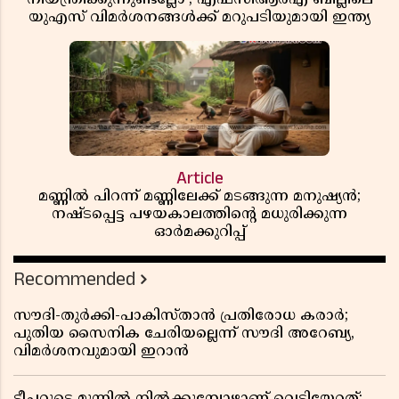
യുഎസ് വിമർശനങ്ങൾക്ക് മറുപടിയുമായി ഇന്ത്യ
Article
മണ്ണിൽ പിറന്ന് മണ്ണിലേക്ക് മടങ്ങുന്ന മനുഷ്യൻ;
നഷ്ടപ്പെട്ട പഴയകാലത്തിൻ്റെ മധുരിക്കുന്ന
ഓർമക്കുറിപ്പ്
Recommended
സൗദി-തുർക്കി-പാകിസ്താൻ പ്രതിരോധ കരാർ;
പുതിയ സൈനിക ചേരിയല്ലെന്ന് സൗദി അറേബ്യ,
വിമർശനവുമായി ഇറാൻ
ടീച്ചറുടെ മുന്നിൽ നിൽക്കുമ്പോഴാണ് വെടിയേറ്റത്;