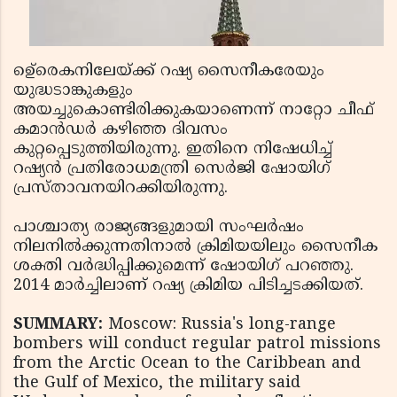
ഉെ്രെകനിലേയ്ക്ക് റഷ്യ സൈനീകരേയും
യുദ്ധടാങ്കുകളും
അയച്ചുകൊണ്ടിരിക്കുകയാണെന്ന് നാറ്റോ ചീഫ്
കമാന്‍ഡര്‍ കഴിഞ്ഞ ദിവസം
കുറ്റപ്പെടുത്തിയിരുന്നു. ഇതിനെ നിഷേധിച്ച്
റഷ്യന്‍ പ്രതിരോധമന്ത്രി സെര്‍ജി ഷോയിഗ്
പ്രസ്താവനയിറക്കിയിരുന്നു.
പാശ്ചാത്യ രാജ്യങ്ങളുമായി സംഘര്‍ഷം
നിലനില്‍ക്കുന്നതിനാല്‍ ക്രിമിയയിലും സൈനീക
ശക്തി വര്‍ദ്ധിപ്പിക്കുമെന്ന് ഷോയിഗ് പറഞ്ഞു.
2014 മാര്‍ച്ചിലാണ് റഷ്യ ക്രിമിയ പിടിച്ചടക്കിയത്.
SUMMARY:
Moscow: Russia's long-range
bombers will conduct regular patrol missions
from the Arctic Ocean to the Caribbean and
the Gulf of Mexico, the military said