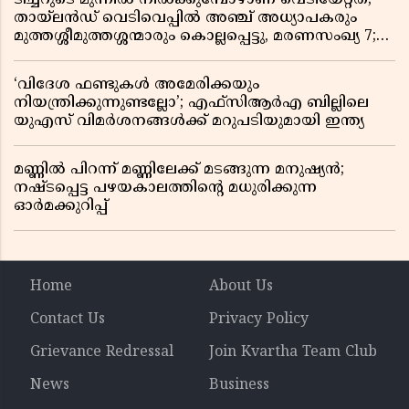
തായ്‌ലൻഡ് വെടിവെപ്പിൽ അഞ്ച് അധ്യാപകരും
മുത്തശ്ശീമുത്തശ്ശന്മാരും കൊല്ലപ്പെട്ടു, മരണസംഖ്യ 7;
ഞെട്ടിക്കുന്ന വെളിപ്പെടുത്തലുകൾ
‘വിദേശ ഫണ്ടുകൾ അമേരിക്കയും
നിയന്ത്രിക്കുന്നുണ്ടല്ലോ’; എഫ്സിആർഎ ബില്ലിലെ
യുഎസ് വിമർശനങ്ങൾക്ക് മറുപടിയുമായി ഇന്ത്യ
മണ്ണിൽ പിറന്ന് മണ്ണിലേക്ക് മടങ്ങുന്ന മനുഷ്യൻ;
നഷ്ടപ്പെട്ട പഴയകാലത്തിൻ്റെ മധുരിക്കുന്ന
ഓർമക്കുറിപ്പ്
Home
About Us
Contact Us
Privacy Policy
Grievance Redressal
Join Kvartha Team Club
News
Business