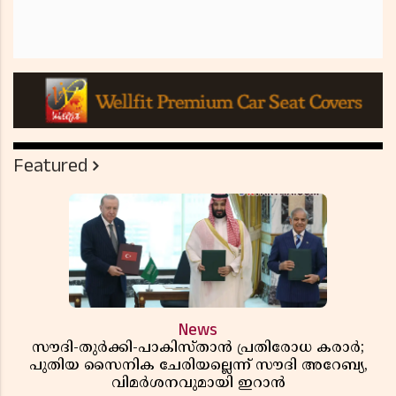
Featured
News
സൗദി-തുർക്കി-പാകിസ്താൻ പ്രതിരോധ കരാർ;
പുതിയ സൈനിക ചേരിയല്ലെന്ന് സൗദി അറേബ്യ,
വിമർശനവുമായി ഇറാൻ