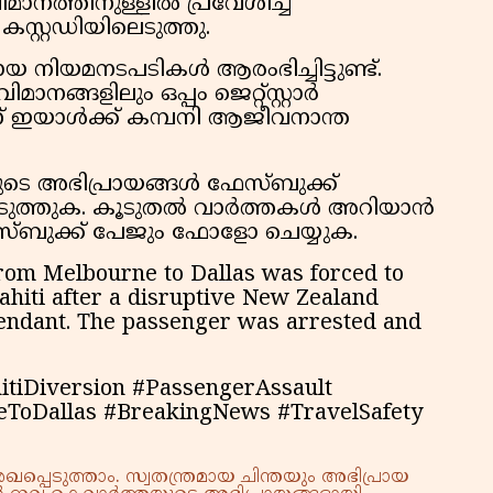
ാനത്തിനുള്ളിൽ പ്രവേശിച്ച്
്റ്റഡിയിലെടുത്തു.
യ നിയമനടപടികൾ ആരംഭിച്ചിട്ടുണ്ട്.
ിമാനങ്ങളിലും ഒപ്പം ജെറ്റ്സ്റ്റാർ
ിന് ഇയാൾക്ക് കമ്പനി ആജീവനാന്ത
ളുടെ അഭിപ്രായങ്ങൾ ഫേസ്ബുക്ക്
പ്പെടുത്തുക. കൂടുതൽ വാർത്തകൾ അറിയാൻ
േസ്ബുക്ക് പേജും ഫോളോ ചെയ്യുക.
from Melbourne to Dallas was forced to
hiti after a disruptive New Zealand
ttendant. The passenger was arrested and
itiDiversion #PassengerAssault
neToDallas #BreakingNews #TravelSafety
്പെടുത്താം. സ്വതന്ത്രമായ ചിന്തയും അഭിപ്രായ