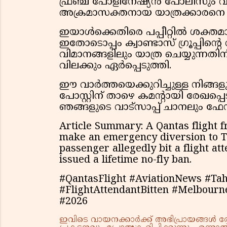
ഫ്രഞ്ച് പോളിനേഷ്യൻ പോലീസും വിമ
അക്രമാസക്തനായ യാത്രക്കാരനെ കസ
ഇയാൾക്കെതിരെ പപ്പീറ്റിൽ ശക്തമാ
ഇതോടൊപ്പം ക്വാണ്ടാസ് ഗ്രൂപ്പിൻ്റെ വ
വിമാനങ്ങളിലും യാത്ര ചെയ്യുന്നത
വിലക്കും ഏർപ്പെടുത്തി.
ഈ വാർത്തയെക്കുറിച്ചുള്ള നിങ്ങ
പോസ്റ്റിന് താഴെ കമൻ്റായി രേഖ
ഞങ്ങളുടെ വാട്സാപ്പ് ചാനലും ഫ
Article Summary: A Qantas flight 
make an emergency diversion to Ta
passenger allegedly bit a flight a
issued a lifetime no-fly ban.
#QantasFlight #AviationNews #Tah
#FlightAttendantBitten #Melbour
#2026
ഇവിടെ വായനക്കാർക്ക് അഭിപ്രായങ്ങൾ രേഖപ