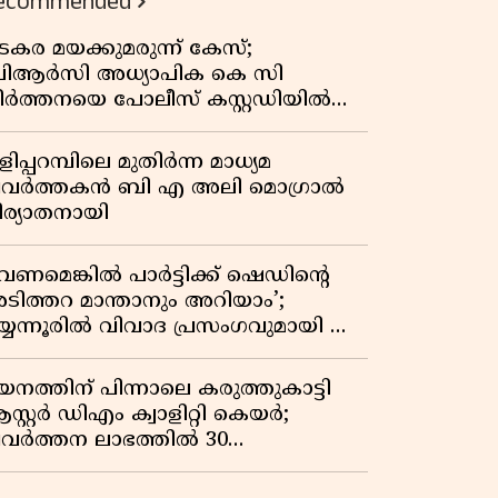
ecommended
കുതിപ്പ് രേഖപ്പെടുത്തി ആദ്യ പാദ
റിപ്പോർട്ട് പുറത്ത്
ടകര മയക്കുമരുന്ന് കേസ്;
ിആർസി അധ്യാപിക കെ സി
ീർത്തനയെ പോലീസ് കസ്റ്റഡിയിൽ
ട്ടു
ിപ്പറമ്പിലെ മുതിർന്ന മാധ്യമ
്രവർത്തകൻ ബി എ അലി മൊഗ്രാൽ
ിര്യാതനായി
വേണമെങ്കിൽ പാർട്ടിക്ക് ഷെഡിൻ്റെ
ടിത്തറ മാന്താനും അറിയാം’;
യ്യന്നൂരിൽ വിവാദ പ്രസംഗവുമായി കെ
െ രാഗേഷ്
യനത്തിന് പിന്നാലെ കരുത്തുകാട്ടി
സ്റ്റർ ഡിഎം ക്വാളിറ്റി കെയർ;
്രവർത്തന ലാഭത്തിൽ 30
തമാനത്തിൻ്റെ വളർച്ച,
രുമാനത്തിലും ലാഭത്തിലും വൻ