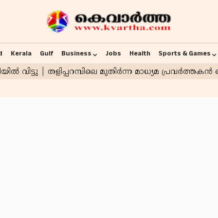
d
Kerala
Gulf
Business
Jobs
Health
Sports & Games