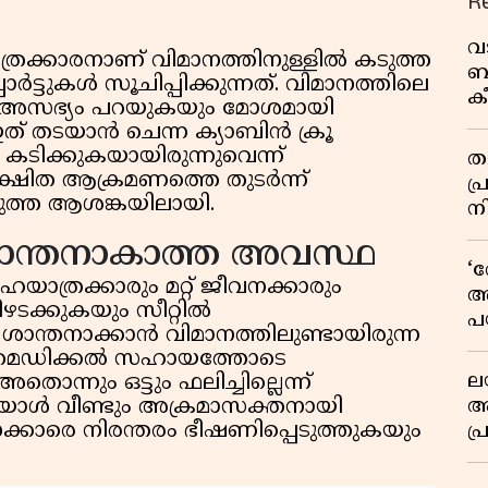
R
വ
്രക്കാരനാണ് വിമാനത്തിനുള്ളിൽ കടുത്ത
ബ
്പോർട്ടുകൾ സൂചിപ്പിക്കുന്നത്. വിമാനത്തിലെ
ക
ൽ അസഭ്യം പറയുകയും മോശമായി
വി
് തടയാൻ ചെന്ന ക്യാബിൻ ക്രൂ
ടിക്കുകയായിരുന്നുവെന്ന്
തള
ക്ഷിത ആക്രമണത്തെ തുടർന്ന്
പ
ടുത്ത ആശങ്കയിലായി.
ന
ും ശാന്തനാകാത്ത അവസ്ഥ
‘
ത്രക്കാരും മറ്റ് ജീവനക്കാരും
അ
ടക്കുകയും സീറ്റിൽ
പ
 ശാന്തനാക്കാൻ വിമാനത്തിലുണ്ടായിരുന്ന
ക
രം മെഡിക്കൽ സഹായത്തോടെ
ല
്നും ഒട്ടും ഫലിച്ചില്ലെന്ന്
ആ
 ഇയാൾ വീണ്ടും അക്രമാസക്തനായി
്കാരെ നിരന്തരം ഭീഷണിപ്പെടുത്തുകയും
പ
ശ
വ