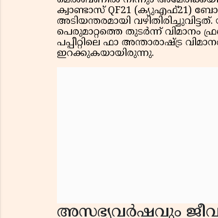
മെൽബണിൽ നിന്നും അമേരിക്കയില
ക്വാണ്ടാസ് QF21 (ക്യുഎഫ്21) 
അടിയന്തരമായി വഴിതിരിച്ചുവിട്ടത്
പെരുമാറ്റത്തെ തുടർന്ന് വിമാനം 
പപ്പീറ്റിലെ ഫാ അന്താരാഷ്ട്ര വി
ഇറക്കുകയായിരുന്നു.
അസഭ്യവർഷവും ജീവന