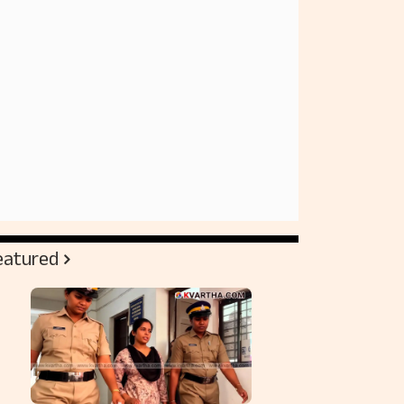
eatured