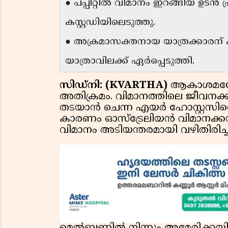
● പപ്പീറ്റിൽ വിമാനം ഇറങ്ങിയ ഉടൻ
കസ്റ്റഡിയിലെടുത്തു.
● അക്രമാസക്തനായ യാത്രക്കാരന് ക്
യാത്രാവിലക്ക് ഏർപ്പെടുത്തി.
സിഡ്‌നി: (KVARTHA)
ആകാശമധ്യേ
അതിക്രമം. വിമാനത്തിലെ ജീവനക
തടയാൻ ചെന്ന എയർ ഹോസ്റ്റസിനെ
കാരണം ഓസ്ട്രേലിയൻ വിമാനക്കമ്പ
വിമാനം അടിയന്തരമായി വഴിതിരിച്ചു