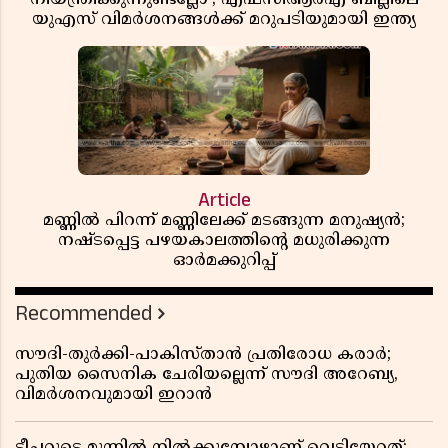
യുഎസ് വിമർശനങ്ങൾക്ക് മറുപടിയുമായി ഇന്ത്യ
Article
മണ്ണിൽ പിറന്ന് മണ്ണിലേക്ക് മടങ്ങുന്ന മനുഷ്യൻ;
നഷ്ടപ്പെട്ട പഴയകാലത്തിൻ്റെ മധുരിക്കുന്ന
ഓർമക്കുറിപ്പ്
Recommended
സൗദി-തുർക്കി-പാകിസ്താൻ പ്രതിരോധ കരാർ;
പുതിയ സൈനിക ചേരിയല്ലെന്ന് സൗദി അറേബ്യ,
വിമർശനവുമായി ഇറാൻ
ടീച്ചറുടെ മുന്നിൽ നിൽക്കുമ്പോഴാണ് വെടിയേറ്റത്;