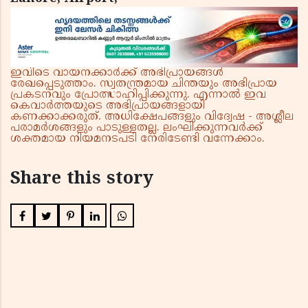
ഇവിടെ വായനക്കാർക്ക് അഭിപ്രായങ്ങൾ
രേഖപ്പെടുത്താം. സ്വതന്ത്രമായ ചിന്തയും അഭിപ്രായ
പ്രകടനവും പ്രോത്സാഹിപ്പിക്കുന്നു. എന്നാൽ ഇവ
കെവാർത്തയുടെ അഭിപ്രായങ്ങളായി
കണക്കാക്കരുത്. അധിക്ഷേപങ്ങളും വിദ്വേഷ - അശ്ലീല
പരാമർശങ്ങളും പാടുള്ളതല്ല. ലംഘിക്കുന്നവർക്ക്
ശക്തമായ നിയമനടപടി നേരിടേണ്ടി വന്നേക്കാം.
Share this story