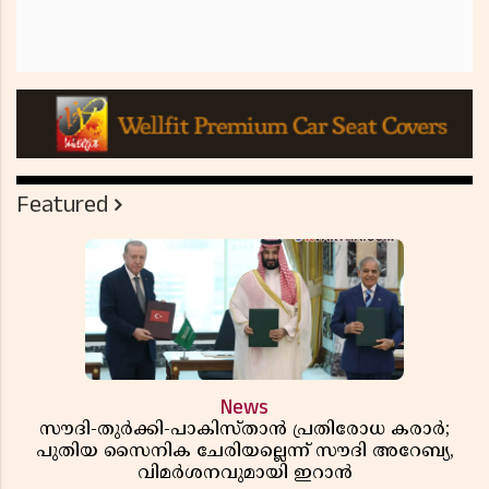
Featured
News
സൗദി-തുർക്കി-പാകിസ്താൻ പ്രതിരോധ കരാർ;
പുതിയ സൈനിക ചേരിയല്ലെന്ന് സൗദി അറേബ്യ,
വിമർശനവുമായി ഇറാൻ