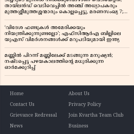
തായ്‌ലൻഡ് വെടിവെപ്പിൽ അഞ്ച് അധ്യാപകരും
മുത്തശ്ശീമുത്തശ്ശന്മാരും കൊല്ലപ്പെട്ടു, മരണസംഖ്യ 7;
ഞെട്ടിക്കുന്ന വെളിപ്പെടുത്തലുകൾ
‘വിദേശ ഫണ്ടുകൾ അമേരിക്കയും
നിയന്ത്രിക്കുന്നുണ്ടല്ലോ’; എഫ്സിആർഎ ബില്ലിലെ
യുഎസ് വിമർശനങ്ങൾക്ക് മറുപടിയുമായി ഇന്ത്യ
മണ്ണിൽ പിറന്ന് മണ്ണിലേക്ക് മടങ്ങുന്ന മനുഷ്യൻ;
നഷ്ടപ്പെട്ട പഴയകാലത്തിൻ്റെ മധുരിക്കുന്ന
ഓർമക്കുറിപ്പ്
Home
About Us
Contact Us
Privacy Policy
Grievance Redressal
Join Kvartha Team Club
News
Business