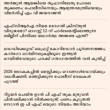
അർജുൻ ആയങ്കിയെ തൂഫാനിലേതു പോലെ
തൂക്കണം; പൊലീസിനെയും ആഭ്യന്തരമന്ത്രിയെയും
വിമർശിച്ച് എം വി ജയരാജൻ
എഫ്സിആർഎ നിയമ ഭേദഗതി ക്രിസ്ത്യൻ
വിരുദ്ധമോ? ഓഗസ്റ്റ് 12-ന് പാർലമെന്റിലെത്തുന്ന
ബില്ലിന് പിന്നിലെ യഥാർത്ഥ അജണ്ട എന്ത്?
ഡെഡിക്കേറ്റഡ് ഫ്രൈറ്റ് കോറിഡോർ പൂർണസജ്ജം;
കാർഗോ ടെർമിനലുകളിലൂടെ ഇന്ത്യൻ
റെയിൽവേയുടെ ചരക്ക് ഗതാഗതത്തിൽ വൻ കുതിപ്പ്
2026 ലോകകപ്പിൽ മെസ്സിക്കും റൊണാൾഡോയ്ക്കും
വധഭീഷണി; ഞെട്ടിക്കുന്ന പോലീസ് രേഖകൾ
പുറത്ത്
റിട്ടയർ ചെയ്ത ഉടൻ പി എഫ് തുക മുഴുവൻ
പിൻവലിക്കാൻ നിൽക്കരുത്; പണം കൂടുതൽ
നേടാൻ ഇ പി എഫ് ഒയുടെ നിയമം അറിയാം