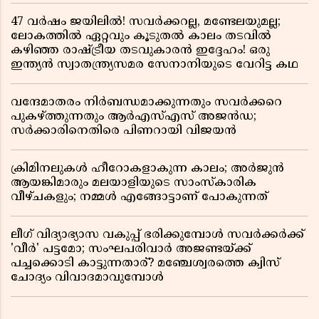
47 വർഷം ജയിലിൽ! സവർക്കറല്ല, മണ്ടേലയുമല്ല;
ലോകത്തിൽ ഏറ്റവും കൂടുതൽ കാലം തടവിൽ
കഴിഞ്ഞ രാഷ്ട്രീയ തടവുകാരൻ ഇദ്ദേഹം! ഒരു
ഇന്ത്യൻ സ്വാതന്ത്ര്യസമര സേനാനിയുടെ വേറിട്ട കഥ
വന്ദേമാതരം നിർബന്ധമാക്കുന്നതും സവർക്കറെ
പുകഴ്ത്തുന്നതും ആർഎസ്എസ് അജൻഡ;
സർക്കാരിനെതിരെ പിണറായി വിജയൻ
ക്രിമിനലുകൾ ഹീറോകളാകുന്ന കാലം; അർജുൻ
ആയങ്കിമാരും മലയാളിയുടെ സാംസ്കാരിക
വീഴ്ചകളും; നമ്മൾ എങ്ങോട്ടാണ് പോകുന്നത്
ലീഗ് വിദ്യാഭ്യാസ വകുപ്പ് ഭരിക്കുമ്പോൾ സവർക്കർക്ക്
'വീർ' പട്ടമോ; സംഘപരിവാർ അജണ്ടയ്ക്ക്
പച്ചക്കൊടി കാട്ടുന്നതാര്? മഞ്ചേശ്വരത്തെ ക്വിസ്
ചോദ്യം വിവാദമാവുമ്പോൾ