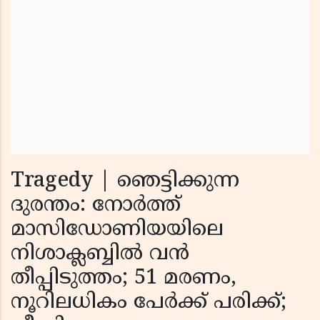
Tragedy | ഞെട്ടിക്കുന്ന
ദുരന്തം: നോർത്ത്
മാസിഡോണിയയിലെ
നിശാക്ലബ്ബിൽ വൻ
തീപ്പിടുത്തം; 51 മരണം,
നൂറിലധികം പേർക്ക് പരിക്ക്;