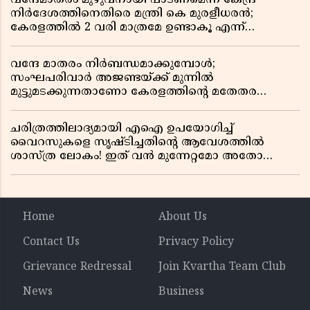
നിർദേശത്തിനെതിരെ മന്ത്രി കെ മുരളീധരൻ;
കേരളത്തിൽ 2 വരി മാത്രമേ ഉണ്ടാകൂ എന്ന്
പ്രതികരണം
വന്ദേ മാതരം നിർബന്ധമാക്കുമ്പോൾ;
സംഘപരിവാർ അജണ്ടയ്ക്ക് മുന്നിൽ
മുട്ടുമടക്കുന്നതാണോ കേരളത്തിന്റെ മതേതര
പാരമ്പര്യം?
ചരിത്രത്തിലാദ്യമായി എഐ ഉപയോഗിച്ച്
വൈറസുകളെ സൃഷ്ടിച്ചതിന്റെ ആവേശത്തിൽ
ശാസ്ത്ര ലോകം! ഇത് വൻ മുന്നേറ്റമോ അതോ
വലിയ ഭീഷണിയോ?
Home
About Us
Contact Us
Privacy Policy
Grievance Redressal
Join Kvartha Team Club
News
Business