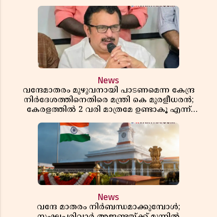
News
വന്ദേമാതരം മുഴുവനായി പാടണമെന്ന കേന്ദ്ര
നിർദേശത്തിനെതിരെ മന്ത്രി കെ മുരളീധരൻ;
കേരളത്തിൽ 2 വരി മാത്രമേ ഉണ്ടാകൂ എന്ന്
പ്രതികരണം
News
വന്ദേ മാതരം നിർബന്ധമാക്കുമ്പോൾ;
സംഘപരിവാർ അജണ്ടയ്ക്ക് മുന്നിൽ