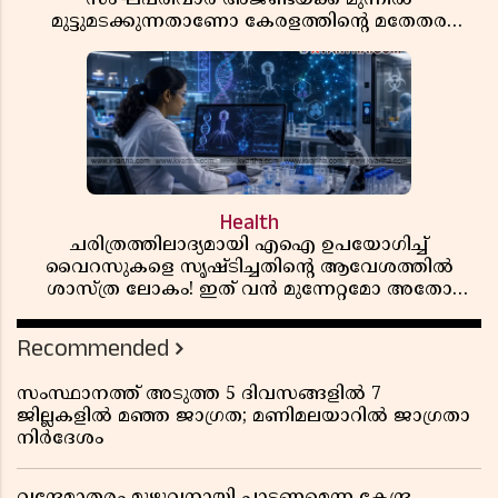
മുട്ടുമടക്കുന്നതാണോ കേരളത്തിന്റെ മതേതര
പാരമ്പര്യം?
Health
ചരിത്രത്തിലാദ്യമായി എഐ ഉപയോഗിച്ച്
വൈറസുകളെ സൃഷ്ടിച്ചതിന്റെ ആവേശത്തിൽ
ശാസ്ത്ര ലോകം! ഇത് വൻ മുന്നേറ്റമോ അതോ
വലിയ ഭീഷണിയോ?
Recommended
സംസ്ഥാനത്ത് അടുത്ത 5 ദിവസങ്ങളിൽ 7
ജില്ലകളിൽ മഞ്ഞ ജാഗ്രത; മണിമലയാറിൽ ജാഗ്രതാ
നിർദേശം
വന്ദേമാതരം മുഴുവനായി പാടണമെന്ന കേന്ദ്ര