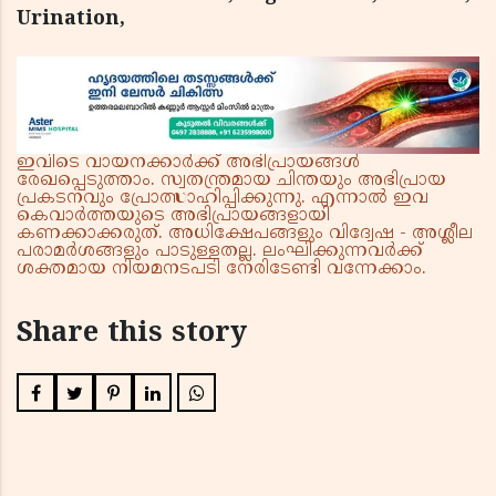
Urination,
ഇവിടെ വായനക്കാർക്ക് അഭിപ്രായങ്ങൾ
രേഖപ്പെടുത്താം. സ്വതന്ത്രമായ ചിന്തയും അഭിപ്രായ
പ്രകടനവും പ്രോത്സാഹിപ്പിക്കുന്നു. എന്നാൽ ഇവ
കെവാർത്തയുടെ അഭിപ്രായങ്ങളായി
കണക്കാക്കരുത്. അധിക്ഷേപങ്ങളും വിദ്വേഷ - അശ്ലീല
പരാമർശങ്ങളും പാടുള്ളതല്ല. ലംഘിക്കുന്നവർക്ക്
ശക്തമായ നിയമനടപടി നേരിടേണ്ടി വന്നേക്കാം.
Share this story