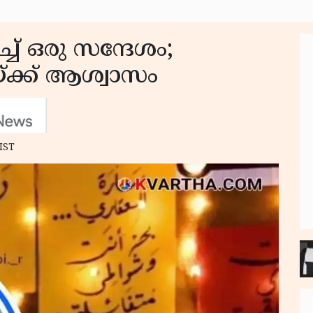
ച് ഒരു സന്ദേശം;
്ക്ക് ആശ്വാസം
 IST