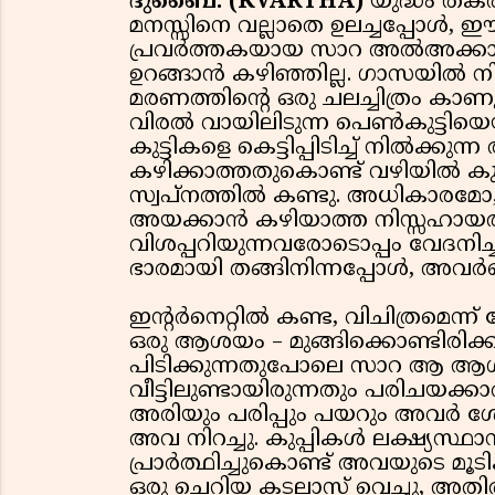
ദുബൈ: (KVARTHA)
യുദ്ധം തകർ
മനസ്സിനെ വല്ലാതെ ഉലച്ചപ്പോൾ,
പ്രവർത്തകയായ സാറ അൽഅക്കാരിക്
ഉറങ്ങാൻ കഴിഞ്ഞില്ല. ഗാസയിൽ 
മരണത്തിന്റെ ഒരു ചലച്ചിത്രം കാണ
വിരൽ വായിലിടുന്ന പെൺകുട്ടി
കുട്ടികളെ കെട്ടിപ്പിടിച്ച് നിൽക്
കഴിക്കാത്തതുകൊണ്ട് വഴിയിൽ കു
സ്വപ്നത്തിൽ കണ്ടു. അധികാരമോ
അയക്കാൻ കഴിയാത്ത നിസ്സഹാ
വിശപ്പറിയുന്നവരോടൊപ്പം വേദനി
ഭാരമായി തങ്ങിനിന്നപ്പോൾ, അവർക
ഇന്റർനെറ്റിൽ കണ്ട, വിചിത്രമെന്ന
ഒരു ആശയം – മുങ്ങിക്കൊണ്ടിരിക്
പിടിക്കുന്നതുപോലെ സാറ ആ ആശയത
വീട്ടിലുണ്ടായിരുന്നതും പരിചയക്ക
അരിയും പരിപ്പും പയറും അവർ ശേഖരിച
അവ നിറച്ചു. കുപ്പികൾ ലക്ഷ്യസ്
പ്രാർത്ഥിച്ചുകൊണ്ട് അവയുടെ മൂ
ഒരു ചെറിയ കടലാസ് വെച്ചു, അതിൽ