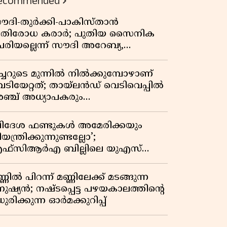
ecommended
ൗദി-തുർക്കി-പാകിസ്താൻ
്രതിരോധ കരാർ; പുതിയ സൈനിക
േരിയല്ലെന്ന് സൗദി അറേബ്യ,
ിമർശനവുമായി ഇറാൻ
ീച്ചറുടെ മുന്നിൽ നിൽക്കുമ്പോഴാണ്
െടിയേറ്റത്; തായ്‌ലൻഡ് വെടിവെപ്പിൽ
ഞ്ച് അധ്യാപകരും
ത്തശ്ശീമുത്തശ്ശന്മാരും കൊല്ലപ്പെട്ടു,
രണസംഖ്യ 7; ഞെട്ടിക്കുന്ന
വിദേശ ഫണ്ടുകൾ അമേരിക്കയും
െളിപ്പെടുത്തലുകൾ
യന്ത്രിക്കുന്നുണ്ടല്ലോ’;
ഫ്സിആർഎ ബില്ലിലെ യുഎസ്
ിമർശനങ്ങൾക്ക് മറുപടിയുമായി ഇന്ത്യ
്ണിൽ പിറന്ന് മണ്ണിലേക്ക് മടങ്ങുന്ന
നുഷ്യൻ; നഷ്ടപ്പെട്ട പഴയകാലത്തിൻ്റെ
ുരിക്കുന്ന ഓർമക്കുറിപ്പ്