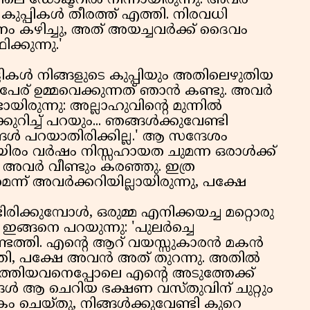
തിലെ ഡോക്ടറിൽ നിന്നായിരുന്നു. അവർ
 കുപ്പികൾ തീരത്ത് എത്തി. നിരവധി
 കഴിച്ചു, അത് അയച്ചവർക്ക് ദൈവം
്കുന്നു.'
കുട്ടികൾ നിങ്ങളുടെ കുപ്പിയും അതിലെഴുതിയ
ടെ പേര് ഉമ്മവെക്കുന്നത് ഞാൻ കണ്ടു. അവർ
യിരുന്നു: അല്ലാഹുവിന്റെ മുന്നിൽ
റിച്ച് പറയും... ഞങ്ങൾക്കുവേണ്ടി
ങൾ പറയാതിരിക്കില്ല.' ആ സന്ദേശം
ആയിരം വർഷം നിസ്സഹായത ചുമന്ന ഒരാൾക്ക്
െ അവർ വീണ്ടും കരഞ്ഞു. ഇത്ര
്ന് അവർക്കറിയില്ലായിരുന്നു, പക്ഷേ
ക്കുമ്പോൾ, ഒരുമ്മ എനിക്കയച്ച മറ്റൊരു
ഇങ്ങനെ പറയുന്നു: 'പുലർച്ചെ
്ടെത്തി. എന്റെ ആറ് വയസ്സുകാരൻ മകൻ
ുതി, പക്ഷേ അവൻ അത് തുറന്നു. അതിൽ
ത്തിയവനെപ്പോലെ എന്റെ അടുത്തേക്ക്
ൾ ആ ചെറിയ ഭക്ഷണ വസ്തുവിന് ചുറ്റും
ം ചെയ്തു, നിങ്ങൾക്കുവേണ്ടി കുറെ