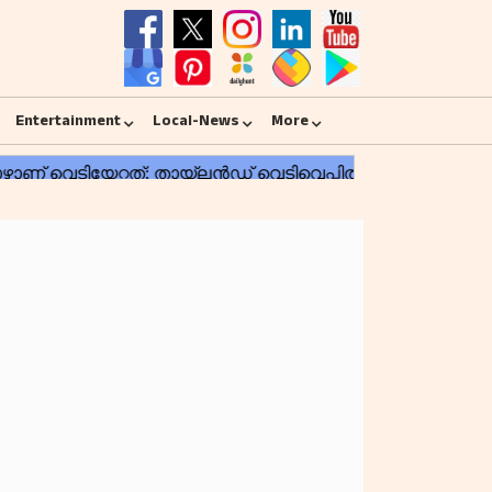
Entertainment
Local-News
More