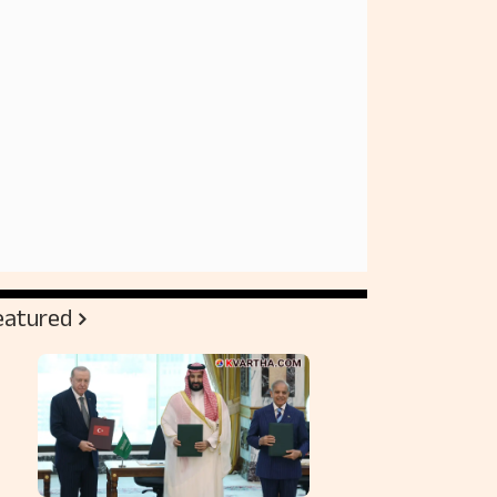
eatured