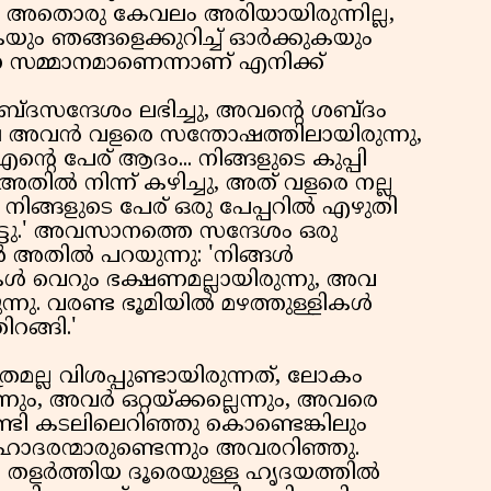
ോൾ, അതൊരു കേവലം അരിയായിരുന്നില്ല,
കയും ഞങ്ങളെക്കുറിച്ച് ഓർക്കുകയും
ന്ന സമ്മാനമാണെന്നാണ് എനിക്ക്
ബ്ദസന്ദേശം ലഭിച്ചു, അവന്റെ ശബ്ദം
്ഷേ അവൻ വളരെ സന്തോഷത്തിലായിരുന്നു,
റെ പേര് ആദം... നിങ്ങളുടെ കുപ്പി
 അതിൽ നിന്ന് കഴിച്ചു, അത് വളരെ നല്ല
നിങ്ങളുടെ പേര് ഒരു പേപ്പറിൽ എഴുതി
ട്ടു.' അവസാനത്തെ സന്ദേശം ഒരു
 അതിൽ പറയുന്നു: 'നിങ്ങൾ
ൾ വെറും ഭക്ഷണമല്ലായിരുന്നു, അവ
നു. വരണ്ട ഭൂമിയിൽ മഴത്തുള്ളികൾ
റങ്ങി.'
മല്ല വിശപ്പുണ്ടായിരുന്നത്, ലോകം
നും, അവർ ഒറ്റയ്ക്കല്ലെന്നും, അവരെ
്ടി കടലിലെറിഞ്ഞു കൊണ്ടെങ്കിലും
ദരന്മാരുണ്ടെന്നും അവരറിഞ്ഞു.
ം തളർത്തിയ ദൂരെയുള്ള ഹൃദയത്തിൽ