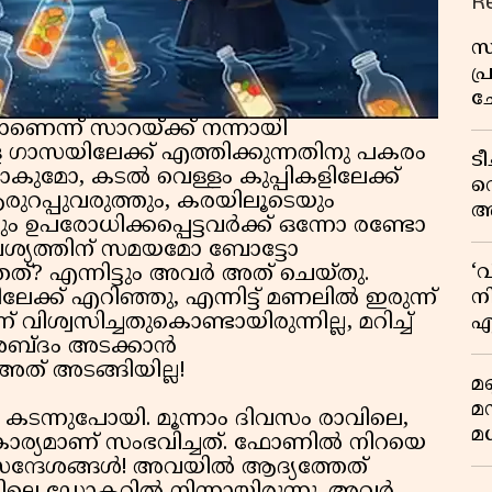
R
സ
പ
ച
വ
െന്ന് സാറയ്ക്ക് നന്നായി
കളെ ഗാസയിലേക്ക് എത്തിക്കുന്നതിനു പകരം
ട
കുമോ, കടൽ വെള്ളം കുപ്പികളിലേക്ക്
വ
രുറപ്പുവരുത്തും, കരയിലൂടെയും
അ
ഉപരോധിക്കപ്പെട്ടവർക്ക് ഒന്നോ രണ്ടോ
മു
ശ്യത്തിന് സമയമോ ബോട്ടോ
മ
‘
്? എന്നിട്ടും അവർ അത് ചെയ്തു.
വ
നി
ക് എറിഞ്ഞു, എന്നിട്ട് മണലിൽ ഇരുന്ന്
ശ്വസിച്ചതുകൊണ്ടായിരുന്നില്ല, മറിച്ച്
എ
 ശബ്ദം അടക്കാൻ
വ
 അത് അടങ്ങിയില്ല!
മണ
മ
 കടന്നുപോയി. മൂന്നാം ദിവസം രാവിലെ,
മധ
രു കാര്യമാണ് സംഭവിച്ചത്. ഫോണിൽ നിറയെ
ന്ദേശങ്ങൾ! അവയിൽ ആദ്യത്തേത്