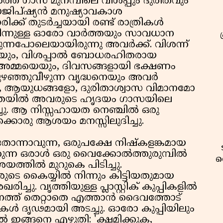
ത്ത ഗാസ മുനമ്പിലെ വിശപ്പും ദുരിതവും
 ഈജിപ്ഷ്യൻ മനുഷ്യാവകാശ
ക് തുടർച്ചയായി രണ്ട് രാത്രികൾ
നിന്നുള്ള ഓരോ വാർത്തയും സാവധാന
ുന്നപോലെയായിരുന്നു അവർക്ക്. വിശന്ന്
യെയും, വിശപ്പാൽ ബോധരഹിതരായ
കുന്ന അമ്മയെയും, ദിവസങ്ങളായി ഭക്ഷണം
ഴഞ്ഞുവീഴുന്ന വൃദ്ധനെയും അവർ
, ആയുധങ്ങളോ, ദുരിതാശ്വാസ വിമാനമോ
യതയിൽ അവരുടെ ഹൃദയം ഗാസയിലെ
ച്ചു. ആ നിസ്സഹായത നെഞ്ചിൽ ഒരു
്കൊരു ആശയം മനസ്സിലുദിച്ചു.
് തോന്നാവുന്ന, ഒരുപക്ഷേ നിഷ്കളങ്കമായ
കുന്ന ഒരാൾ ഒരു വൈക്കോൽത്തുരുമ്പിൽ
വ
്തിൽ മുറുകെ പിടിച്ചു.
ാരുടെ കൈയ്യിൽ നിന്നും കിട്ടിയതുമായ
്ചു. വൃത്തിയുള്ള പ്ലാസ്റ്റിക് കുപ്പികളിൽ
ഥാനത്ത് തെറ്റാതെ എത്താൻ ദൈവത്തോട്
ടികൾ ദൃഢമായി അടച്ചു. ഓരോ കുപ്പിയിലും
 ഇങ്ങനെ എഴുതി: 'ക്ഷമിക്കുക,