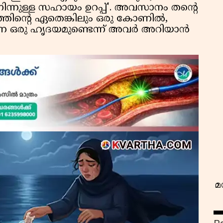
നിന്നുള്ള സഹായം ഉറപ്പ്'. അവസാനം തന്റെ
്തിന്റെ ഏതെങ്കിലും ഒരു കോണിൽ,
ുന്ന ഒരു ഹൃദയമുണ്ടെന്ന് അവർ അറിയാൻ
വ
മ