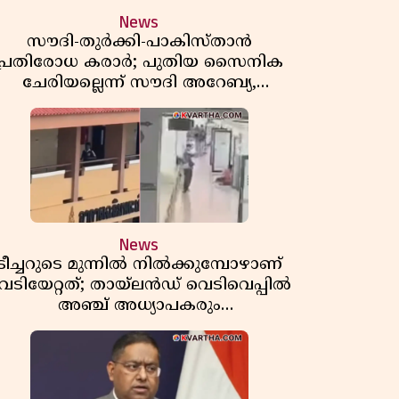
News
സൗദി-തുർക്കി-പാകിസ്താൻ
പ്രതിരോധ കരാർ; പുതിയ സൈനിക
ചേരിയല്ലെന്ന് സൗദി അറേബ്യ,
വിമർശനവുമായി ഇറാൻ
News
ടീച്ചറുടെ മുന്നിൽ നിൽക്കുമ്പോഴാണ്
െടിയേറ്റത്; തായ്‌ലൻഡ് വെടിവെപ്പിൽ
അഞ്ച് അധ്യാപകരും
മുത്തശ്ശീമുത്തശ്ശന്മാരും കൊല്ലപ്പെട്ടു,
മരണസംഖ്യ 7; ഞെട്ടിക്കുന്ന
വെളിപ്പെടുത്തലുകൾ