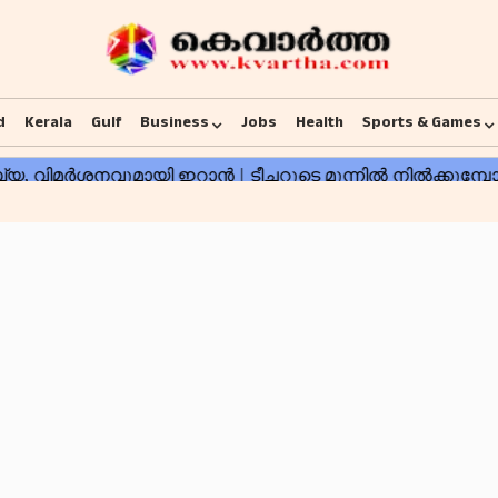
d
Kerala
Gulf
Business
Jobs
Health
Sports & Games