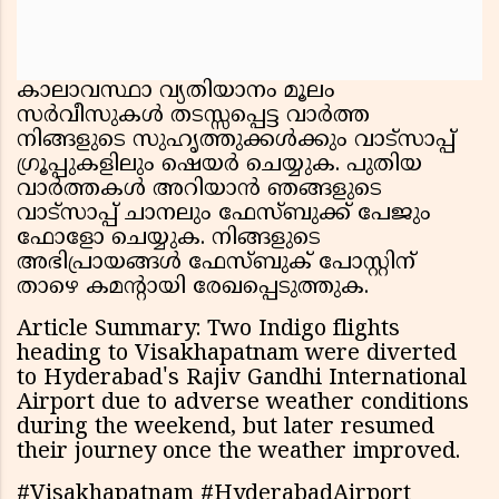
കാലാവസ്ഥാ വ്യതിയാനം മൂലം
സർവീസുകൾ തടസ്സപ്പെട്ട വാർത്ത
നിങ്ങളുടെ സുഹൃത്തുക്കൾക്കും വാട്സാപ്പ്
ഗ്രൂപ്പുകളിലും ഷെയർ ചെയ്യുക. പുതിയ
വാർത്തകൾ അറിയാൻ ഞങ്ങളുടെ
വാട്സാപ്പ് ചാനലും ഫേസ്ബുക്ക് പേജും
ഫോളോ ചെയ്യുക. നിങ്ങളുടെ
അഭിപ്രായങ്ങൾ ഫേസ്ബുക് പോസ്റ്റിന്
താഴെ കമൻ്റായി രേഖപ്പെടുത്തുക.
Article Summary: Two Indigo flights
heading to Visakhapatnam were diverted
to Hyderabad's Rajiv Gandhi International
Airport due to adverse weather conditions
during the weekend, but later resumed
their journey once the weather improved.
#Visakhapatnam #HyderabadAirport