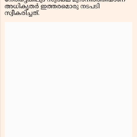
നേരിട്ടെങ്കിലും സുരക്ഷ മുൻനിർത്തിയാണ്
അധികൃതർ ഇത്തരമൊരു നടപടി
സ്വീകരിച്ചത്.