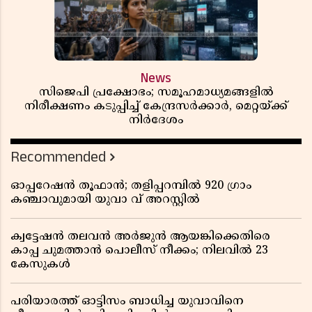
News
സിജെപി പ്രക്ഷോഭം; സമൂഹമാധ്യമങ്ങളിൽ
നിരീക്ഷണം കടുപ്പിച്ച് കേന്ദ്രസർക്കാർ, മെറ്റയ്ക്ക്
നിർദേശം
Recommended
ഓപ്പറേഷൻ തൂഫാൻ; തളിപ്പറമ്പിൽ 920 ഗ്രാം
കഞ്ചാവുമായി യുവാ വ് അറസ്റ്റിൽ
ക്വട്ടേഷൻ തലവൻ അർജുൻ ആയങ്കിക്കെതിരെ
കാപ്പ ചുമത്താൻ പൊലീസ് നീക്കം; നിലവിൽ 23
കേസുകൾ
പരിയാരത്ത് ഓട്ടിസം ബാധിച്ച യുവാവിനെ