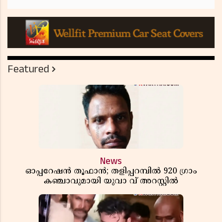
Featured
News
ഓപ്പറേഷൻ തൂഫാൻ; തളിപ്പറമ്പിൽ 920 ഗ്രാം
കഞ്ചാവുമായി യുവാ വ് അറസ്റ്റിൽ