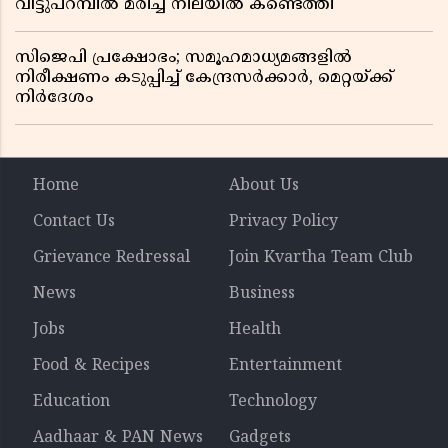
വീട്ടുപറമ്പിൽ മരിച്ച നിലയിൽ കണ്ടെത്തി
സിജെപി പ്രക്ഷോഭം; സമൂഹമാധ്യമങ്ങളിൽ
നിരീക്ഷണം കടുപ്പിച്ച് കേന്ദ്രസർക്കാർ, മെറ്റയ്ക്ക്
നിർദേശം
Home
About Us
Contact Us
Privacy Policy
Grievance Redressal
Join Kvartha Team Club
News
Business
Jobs
Health
Food & Recipes
Entertainment
Education
Technology
Aadhaar & PAN News
Gadgets