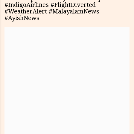
#IndigoAirlines #FlightDiverted
#WeatherAlert #MalayalamNews
#AyishNews