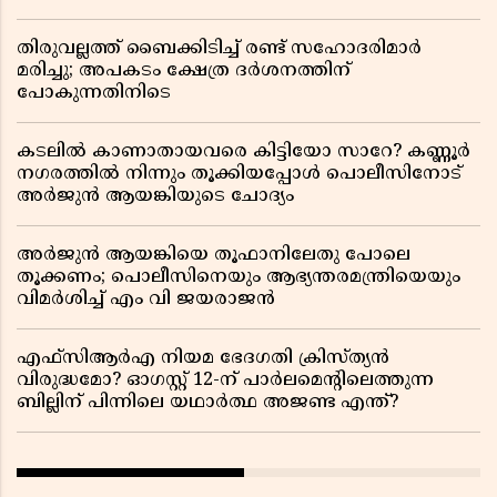
തിരുവല്ലത്ത് ബൈക്കിടിച്ച് രണ്ട് സഹോദരിമാർ
മരിച്ചു; അപകടം ക്ഷേത്ര ദർശനത്തിന്
പോകുന്നതിനിടെ
കടലിൽ കാണാതായവരെ കിട്ടിയോ സാറേ? കണ്ണൂർ
നഗരത്തിൽ നിന്നും തൂക്കിയപ്പോൾ പൊലീസിനോട്
അർജുൻ ആയങ്കിയുടെ ചോദ്യം
അർജുൻ ആയങ്കിയെ തൂഫാനിലേതു പോലെ
തൂക്കണം; പൊലീസിനെയും ആഭ്യന്തരമന്ത്രിയെയും
വിമർശിച്ച് എം വി ജയരാജൻ
എഫ്സിആർഎ നിയമ ഭേദഗതി ക്രിസ്ത്യൻ
വിരുദ്ധമോ? ഓഗസ്റ്റ് 12-ന് പാർലമെന്റിലെത്തുന്ന
ബില്ലിന് പിന്നിലെ യഥാർത്ഥ അജണ്ട എന്ത്?