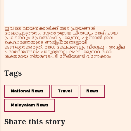
ഇവിടെ വായനക്കാർക്ക് അഭിപ്രായങ്ങൾ
രേഖപ്പെടുത്താം. സ്വതന്ത്രമായ ചിന്തയും അഭിപ്രായ
പ്രകടനവും പ്രോത്സാഹിപ്പിക്കുന്നു. എന്നാൽ ഇവ
കെവാർത്തയുടെ അഭിപ്രായങ്ങളായി
കണക്കാക്കരുത്. അധിക്ഷേപങ്ങളും വിദ്വേഷ - അശ്ലീല
പരാമർശങ്ങളും പാടുള്ളതല്ല. ലംഘിക്കുന്നവർക്ക്
ശക്തമായ നിയമനടപടി നേരിടേണ്ടി വന്നേക്കാം.
Tags
National News
Travel
News
Malayalam News
Share this story