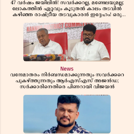
47 വർഷം ജയിലിൽ! സവർക്കറല്ല, മണ്ടേലയുമല്ല;
ലോകത്തിൽ ഏറ്റവും കൂടുതൽ കാലം തടവിൽ
കഴിഞ്ഞ രാഷ്ട്രീയ തടവുകാരൻ ഇദ്ദേഹം! ഒരു
ഇന്ത്യൻ സ്വാതന്ത്ര്യസമര സേനാനിയുടെ വേറിട്ട കഥ
News
വന്ദേമാതരം നിർബന്ധമാക്കുന്നതും സവർക്കറെ
പുകഴ്ത്തുന്നതും ആർഎസ്എസ് അജൻഡ;
സർക്കാരിനെതിരെ പിണറായി വിജയൻ