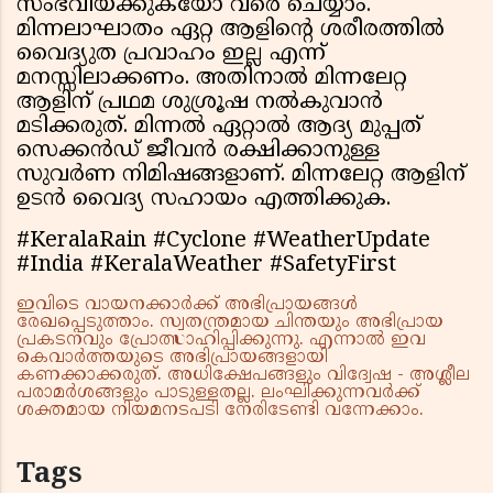
സംഭവിയ്ക്കുകയോ വരെ ചെയ്യാം.
മിന്നലാഘാതം ഏറ്റ ആളിന്റെ ശരീരത്തില്‍
വൈദ്യുത പ്രവാഹം ഇല്ല എന്ന്
മനസ്സിലാക്കണം. അതിനാല്‍ മിന്നലേറ്റ
ആളിന് പ്രഥമ ശുശ്രൂഷ നല്‍കുവാന്‍
മടിക്കരുത്. മിന്നല്‍ ഏറ്റാല്‍ ആദ്യ മുപ്പത്
സെക്കന്‍ഡ് ജീവന്‍ രക്ഷിക്കാനുള്ള
സുവര്‍ണ നിമിഷങ്ങളാണ്. മിന്നലേറ്റ ആളിന്
ഉടന്‍ വൈദ്യ സഹായം എത്തിക്കുക.
#KeralaRain #Cyclone #WeatherUpdate
#India #KeralaWeather #SafetyFirst
ഇവിടെ വായനക്കാർക്ക് അഭിപ്രായങ്ങൾ
രേഖപ്പെടുത്താം. സ്വതന്ത്രമായ ചിന്തയും അഭിപ്രായ
പ്രകടനവും പ്രോത്സാഹിപ്പിക്കുന്നു. എന്നാൽ ഇവ
കെവാർത്തയുടെ അഭിപ്രായങ്ങളായി
കണക്കാക്കരുത്. അധിക്ഷേപങ്ങളും വിദ്വേഷ - അശ്ലീല
പരാമർശങ്ങളും പാടുള്ളതല്ല. ലംഘിക്കുന്നവർക്ക്
ശക്തമായ നിയമനടപടി നേരിടേണ്ടി വന്നേക്കാം.
Tags