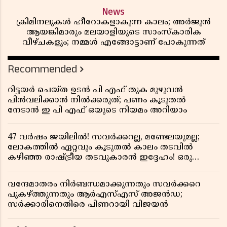
News
ക്രിമിനലുകൾ ഹീറോകളാകുന്ന കാലം; അർജുൻ
ആയങ്കിമാരും മലയാളിയുടെ സാംസ്കാരിക
വീഴ്ചകളും; നമ്മൾ എങ്ങോട്ടാണ് പോകുന്നത്
Recommended
റിട്ടയർ ചെയ്ത ഉടൻ പി എഫ് തുക മുഴുവൻ
പിൻവലിക്കാൻ നിൽക്കരുത്; പണം കൂടുതൽ
നേടാൻ ഇ പി എഫ് ഒയുടെ നിയമം അറിയാം
47 വർഷം ജയിലിൽ! സവർക്കറല്ല, മണ്ടേലയുമല്ല;
ലോകത്തിൽ ഏറ്റവും കൂടുതൽ കാലം തടവിൽ
കഴിഞ്ഞ രാഷ്ട്രീയ തടവുകാരൻ ഇദ്ദേഹം! ഒരു
ഇന്ത്യൻ സ്വാതന്ത്ര്യസമര സേനാനിയുടെ വേറിട്ട കഥ
വന്ദേമാതരം നിർബന്ധമാക്കുന്നതും സവർക്കറെ
പുകഴ്ത്തുന്നതും ആർഎസ്എസ് അജൻഡ;
സർക്കാരിനെതിരെ പിണറായി വിജയൻ