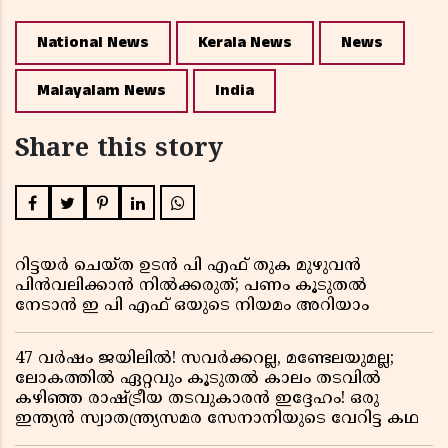
National News
Kerala News
News
Malayalam News
India
Share this story
റിട്ടയർ ചെയ്ത ഉടൻ പി എഫ് തുക മുഴുവൻ
പിൻവലിക്കാൻ നിൽക്കരുത്; പണം കൂടുതൽ
നേടാൻ ഇ പി എഫ് ഒയുടെ നിയമം അറിയാം
47 വർഷം ജയിലിൽ! സവർക്കറല്ല, മണ്ടേലയുമല്ല;
ലോകത്തിൽ ഏറ്റവും കൂടുതൽ കാലം തടവിൽ
കഴിഞ്ഞ രാഷ്ട്രീയ തടവുകാരൻ ഇദ്ദേഹം! ഒരു
ഇന്ത്യൻ സ്വാതന്ത്ര്യസമര സേനാനിയുടെ വേറിട്ട കഥ