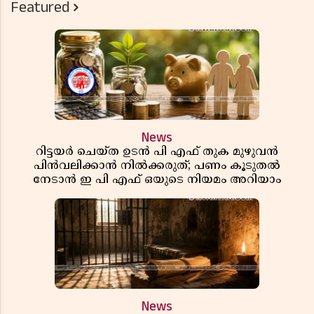
Featured
News
റിട്ടയർ ചെയ്ത ഉടൻ പി എഫ് തുക മുഴുവൻ
പിൻവലിക്കാൻ നിൽക്കരുത്; പണം കൂടുതൽ
നേടാൻ ഇ പി എഫ് ഒയുടെ നിയമം അറിയാം
News