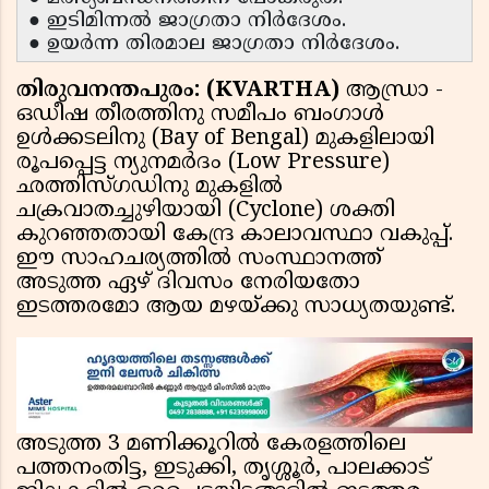
● ഇടിമിന്നല്‍ ജാഗ്രതാ നിര്‍ദേശം.
● ഉയര്‍ന്ന തിരമാല ജാഗ്രതാ നിര്‍ദേശം.
തിരുവനന്തപുരം: (KVARTHA)
ആന്ധ്രാ -
ഒഡീഷ തീരത്തിനു സമീപം ബംഗാള്‍
ഉള്‍ക്കടലിനു (Bay of Bengal) മുകളിലായി
രൂപപ്പെട്ട ന്യുനമര്‍ദം (Low Pressure)
ഛത്തിസ്ഗഡിനു മുകളില്‍
ചക്രവാതച്ചുഴിയായി (Cyclone) ശക്തി
കുറഞ്ഞതായി കേന്ദ്ര കാലാവസ്ഥാ വകുപ്പ്.
ഈ സാഹചര്യത്തില്‍ സംസ്ഥാനത്ത്
അടുത്ത ഏഴ് ദിവസം നേരിയതോ
ഇടത്തരമോ ആയ മഴയ്ക്കു സാധ്യതയുണ്ട്.
അടുത്ത 3 മണിക്കൂറില്‍ കേരളത്തിലെ
പത്തനംതിട്ട, ഇടുക്കി, തൃശ്ശൂര്‍, പാലക്കാട്