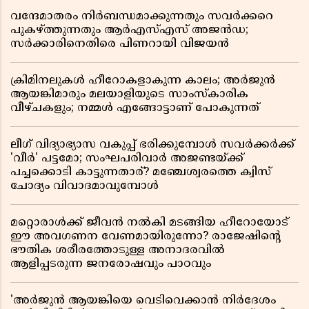
വന്ദേമാതരം നിർബന്ധമാക്കുന്നതും സവർക്കറെ
പുകഴ്ത്തുന്നതും ആർഎസ്എസ് അജൻഡ;
സർക്കാരിനെതിരെ പിണറായി വിജയൻ
ക്രിമിനലുകൾ ഹീറോകളാകുന്ന കാലം; അർജുൻ
ആയങ്കിമാരും മലയാളിയുടെ സാംസ്കാരിക
വീഴ്ചകളും; നമ്മൾ എങ്ങോട്ടാണ് പോകുന്നത്
ലീഗ് വിദ്യാഭ്യാസ വകുപ്പ് ഭരിക്കുമ്പോൾ സവർക്കർക്ക്
'വീർ' പട്ടമോ; സംഘപരിവാർ അജണ്ടയ്ക്ക്
പച്ചക്കൊടി കാട്ടുന്നതാര്? മഞ്ചേശ്വരത്തെ ക്വിസ്
ചോദ്യം വിവാദമാവുമ്പോൾ
മറ്റൊരാൾക്ക് ജീവൻ നൽകി മടങ്ങിയ ഹീറോയോട്
ഈ അവഗണന വേണമായിരുന്നോ? രാജേഷിൻ്റെ
ഭൗതിക ശരീരത്തോടുള്ള അനാദരവിൽ
ആളിപ്പടരുന്ന ജനരോഷവും പാഠവും
'അർജുൻ ആയങ്കിയെ വെടിവെക്കാൻ നിർദേശം