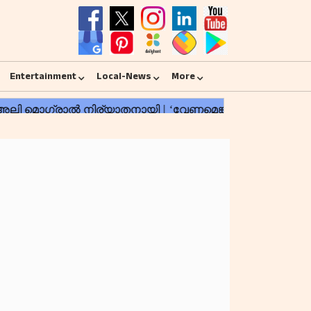
Entertainment
Local-News
More