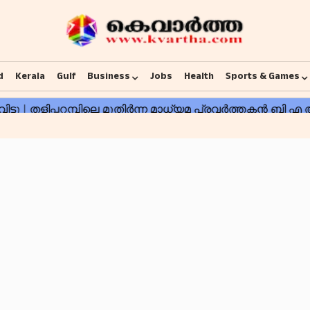
d
Kerala
Gulf
Business
Jobs
Health
Sports & Games