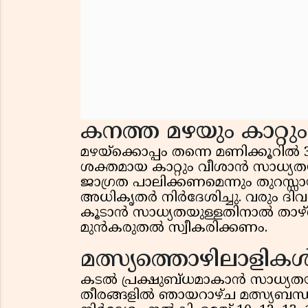
കനത്ത മഴയും കാറ്റും
മഴയ്‌ക്കൊപ്പം തന്നെ മണിക്കൂറി
ശക്തമായ കാറ്റും വീശാൻ സാധ്യത
ജാഗ്രത പാലിക്കണമെന്നും തുറസ്സ
അധികൃതർ നിർദേശിച്ചു. വരും ദിവ
കൂടാൻ സാധ്യതയുള്ളതിനാൽ താഴ്ന
മുൻകരുതൽ സ്വീകരിക്കണം.
മത്സ്യത്തൊഴിലാളികൾ
കടൽ പ്രക്ഷുബ്ധമാകാൻ സാധ്യതയു
തീരങ്ങളിൽ ഞായറാഴ്ച മത്സ്യബന