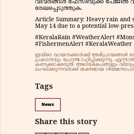
വിവരങ്ങൾ ഫേസ്ബുക്ക് പേജില്‍ വ
രേഖപ്പെടുത്തുക.
Article Summary: Heavy rain and s
May 14 due to a potential low-pres
#KeralaRain #WeatherAlert #Mon
#FishermenAlert #KeralaWeather
ഇവിടെ വായനക്കാർക്ക് അഭിപ്രായങ്ങൾ രേഖപ
പ്രകടനവും പ്രോത്സാഹിപ്പിക്കുന്നു. എന
കണക്കാക്കരുത്. അധിക്ഷേപങ്ങളും വിദ്വേഷ
ലംഘിക്കുന്നവർക്ക് ശക്തമായ നിയമനടപടി 
Tags
News
Share this story