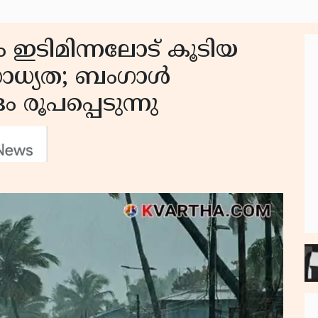
 ഇടിമിന്നലോട് കൂടിയ
സാധ്യത; ബംഗാൾ
 രൂപപ്പെടുന്നു