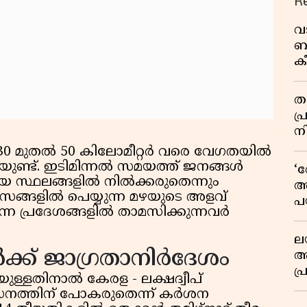
R
വ
ബ
ക
വി
തള
പ
ന
ൽ 30 മുതൽ 50 കിലോമീറ്റർ വരെ വേഗതയിൽ
യുണ്ട്. ഇടിമിന്നൽ സമയത്ത് ജനങ്ങൾ
‘
ായ സ്ഥലങ്ങളിൽ നിൽക്കരുതെന്നും
അ
സങ്ങളിൽ പെയ്യുന്ന മഴയുടെ അളവ്
പ
്ന പ്രദേശങ്ങളിൽ താമസിക്കുന്നവർ
ക
ല
ക്ക് ജാഗ്രതാനിർദേശം
ആ
പ
ള്ളതിനാൽ കേരള - ലക്ഷദ്വീപ്
ശ
്ധനത്തിന് പോകരുതെന്ന് കർശന
വ