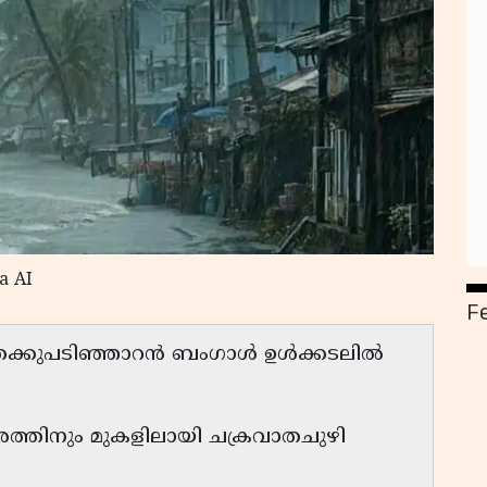
a AI
F
 തെക്കുപടിഞ്ഞാറൻ ബംഗാൾ ഉൾക്കടലിൽ
തീരത്തിനും മുകളിലായി ചക്രവാതചുഴി