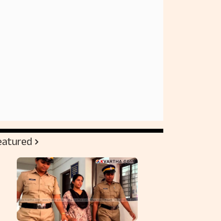
eatured