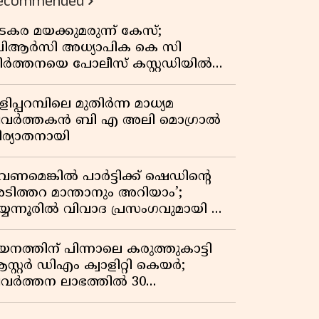
ecommended
കുതിപ്പ് രേഖപ്പെടുത്തി ആദ്യ പാദ
റിപ്പോർട്ട് പുറത്ത്
ടകര മയക്കുമരുന്ന് കേസ്;
ിആർസി അധ്യാപിക കെ സി
ീർത്തനയെ പോലീസ് കസ്റ്റഡിയിൽ
ട്ടു
ിപ്പറമ്പിലെ മുതിർന്ന മാധ്യമ
്രവർത്തകൻ ബി എ അലി മൊഗ്രാൽ
ിര്യാതനായി
വേണമെങ്കിൽ പാർട്ടിക്ക് ഷെഡിൻ്റെ
ടിത്തറ മാന്താനും അറിയാം’;
യ്യന്നൂരിൽ വിവാദ പ്രസംഗവുമായി കെ
െ രാഗേഷ്
യനത്തിന് പിന്നാലെ കരുത്തുകാട്ടി
സ്റ്റർ ഡിഎം ക്വാളിറ്റി കെയർ;
്രവർത്തന ലാഭത്തിൽ 30
തമാനത്തിൻ്റെ വളർച്ച,
രുമാനത്തിലും ലാഭത്തിലും വൻ