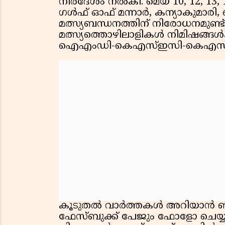
നിർദേശം നൽകി. മെയ് 10, 12, 13,
ഗൾഫ് ഓഫ് മന്നാർ, കന്യാകുമാര
മത്സ്യബന്ധനത്തിന് നിരോധനമുണ്ട
മത്സ്യത്തൊഴിലാളികൾ നിമിഷങ്ങൾക്
ഐഎംഡി-കെഎസ്ഇസി-കെഎസ്‌ഡ
കൂടുതല്‍ വാര്‍ത്തകള്‍ അറിയാൻ 
ഫേസ്ബുക്ക് പേജും ഫോളോ ചെയ്യു