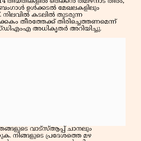
 14 തീയതികളിൽ തെക്കൻ തമിഴ്‌നാട് തീരം,
കു
ി, ബംഗാൾ ഉൾക്കടൽ മേഖലകളിലും
റി
്. നിലവിൽ കടലിൽ തുടരുന്ന
കകം തീരത്തേക്ക് തിരിച്ചെത്തണമെന്ന്
ിഎംഎ അധികൃതർ അറിയിച്ചു.
ഞങ്ങളുടെ വാട്സ്ആപ്പ് ചാനലും
ക. നിങ്ങളുടെ പ്രദേശത്തെ മഴ