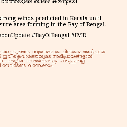
ാര്‍ത്തയുടെ താഴെ കമന്റായി
trong winds predicted in Kerala until
sure area forming in the Bay of Bengal.
soonUpdate #BayOfBengal #IMD
്പെടുത്താം. സ്വതന്ത്രമായ ചിന്തയും അഭിപ്രായ
്നാൽ ഇവ കെവാർത്തയുടെ അഭിപ്രായങ്ങളായി
 - അശ്ലീല പരാമർശങ്ങളും പാടുള്ളതല്ല.
നേരിടേണ്ടി വന്നേക്കാം.