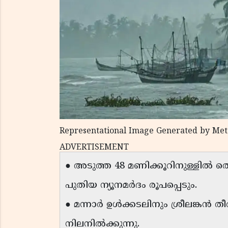
Representational Image Generated by Met
ADVERTISEMENT
● അടുത്ത 48 മണിക്കൂറിനുള്ളിൽ
പുതിയ ന്യൂനമർദം രൂപപ്പെടും.
● മന്നാർ ഉൾക്കടലിനും ശ്രീലങ്കൻ 
നിലനിൽക്കുന്നു.