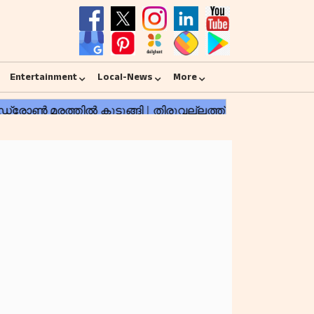
Entertainment
Local-News
More