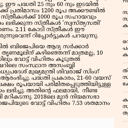
R
്ചു. ഈ പദ്ധതി 25 നും 60 നും ഇടയില്‍
‍ക്ക് പ്രതിമാസം 1200 രൂപ അക്കൗണ്ടില്‍
സ
ള്ള സ്ത്രീകള്‍ക്ക് 1000 രൂപ സഹായവും
സ
ഭിക്കുന്ന സ്ത്രീകള്‍ 'സ്വസ്ത്യസതി'
കട
്കണം. 2.11 കോടി സ്ത്രീകള്‍ ഈ
ന
ുവെന്ന് റിപ്പോര്‍ട്ടുകള്‍ പറയുന്നു.
റ
്‍ ബിജെപിയെ ആദ്യ സര്‍ക്കാര്‍
പ
‍ തൃണമൂലിന് കഴിഞ്ഞെന്ന് മാത്രമല്ല, 10
കു
ിലും വോട്ട് വിഹിതം കൂടുതല്‍
ംബറിലെ സംസ്ഥാന അസംബ്ലി
തി
മധ്യപ്രദേശ് മുഖ്യമന്ത്രി ശിവരാജ് സിംഗ്
സ
ംഭിച്ചു. പദ്ധതി പ്രകാരം, 21-60 വയസ്
ക
ക്ഷം രൂപയായി പരിമിതപ്പെടുത്തിയിട്ടുള്ള
ം ലഭിച്ചു. അതിന്റെ ഫലമായി, നീണ്ട
മറികടന്നു. 2018ലെ മുന്‍ നിയമസഭാ
ക
ിജെപിയുടെ വോട്ട് വിഹിതം 7.53 ശതമാനം
സ
ത
അ