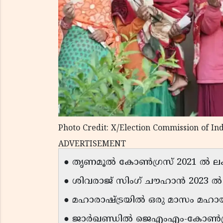
Photo Credit: X/Election Commission of In
ADVERTISEMENT
● തൃണമൂല്‍ കോണ്‍ഗ്രസ് 2021 ല്‍ ലക്ഷ
● ശിവരാജ് സിംഗ് ചൗഹാന്‍ 2023 ല
● മഹാരാഷ്ട്രയില്‍ ഒരു മാസം മഹായുത
● ജാര്‍ഖണ്ഡില്‍ ജെഎംഎം-കോണ്‍ഗ്രസ്