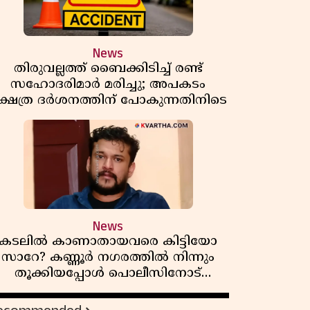
News
തിരുവല്ലത്ത് ബൈക്കിടിച്ച് രണ്ട്
സഹോദരിമാർ മരിച്ചു; അപകടം
്ഷേത്ര ദർശനത്തിന് പോകുന്നതിനിടെ
News
കടലിൽ കാണാതായവരെ കിട്ടിയോ
സാറേ? കണ്ണൂർ നഗരത്തിൽ നിന്നും
തൂക്കിയപ്പോൾ പൊലീസിനോട്
അർജുൻ ആയങ്കിയുടെ ചോദ്യം