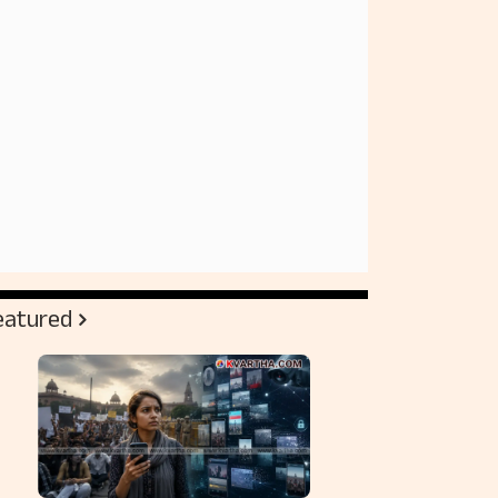
eatured