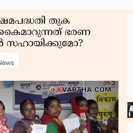
ക്ഷേമപദ്ധതി തുക
ട് കൈമാറുന്നത് ഭരണ
ന്‍ സഹായിക്കുമോ?