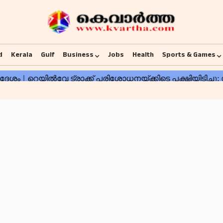
d
Kerala
Gulf
Business
Jobs
Health
Sports & Games