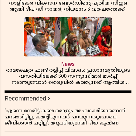
നാളികേര വികസന ബോർഡിൻ്റെ പുതിയ സിഇഒ
ആയി ദീപ ഡി നായർ; നിയമനം 5 വർഷത്തേക്ക് ​​​​​​​
News
രാമക്ഷേത്ര ഫണ്ട് തട്ടിപ്പ് വിവാദം; പ്രധാനമന്ത്രിയുടെ
വസതിയിലേക്ക് 500 സന്ന്യാസിമാർ മാർച്ച്
നടത്തുമ്പോൾ തെരുവിൽ കത്തുന്നത് ആത്മീയ
രോഷം
Recommended
'എന്നെ നേരിട്ട് കണ്ട ഒരാളും അഹങ്കാരിയാണെന്ന്
പറഞ്ഞിട്ടില്ല, കമൻ്റിടുന്നവർ പറയുന്നതുപോലെ
ജീവിക്കാൻ പറ്റില്ല'; മറുപടിയുമായി ദിയ കൃഷ്ണ