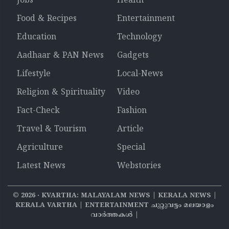
Jobs
Health
Food & Recipes
Entertainment
Education
Technology
Aadhaar & PAN News
Gadgets
Lifestyle
Local-News
Religion & Spirituality
Video
Fact-Check
Fashion
Travel & Tourism
Article
Agriculture
Special
Latest News
Webstories
©
2026
‧ KVARTHA: MALAYALAM NEWS | KERALA NEWS |
KERALA VARTHA | ENTERTAINMENT ചുറ്റുവട്ടം മലയാളം
വാര്‍ത്തകൾ |