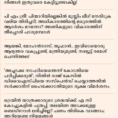
നിങ്ങൾ ഇതുവരെ കേട്ടിട്ടുണ്ടാകില്ല!
പി എം ശ്രീ: പിന്മാറിയില്ലെങ്കിൽ മുസ്ലിം ലീഗ് നേരിടുക
വലിയ തിരിച്ചടി; അധികാരത്തിന്റെ മധുരത്തിൽ
ആദർശം മറന്നോ? അണികളുടെ വികാരത്തിന്
തീപ്പൊരി പടരുമ്പോൾ
ആയങ്കി, മോഹൻദാസ്, തൂഫാൻ.. ഇവിടെയൊരു
ആഭ്യന്തര വകുപ്പുണ്ട്, മന്ത്രിയുമുണ്ട്, സല്യൂട്ട് രമേശ്‌
ചെന്നിത്തല!
'അച്ചടക്ക നടപടിയെന്തെന്ന് കോടതിയെ
പഠിപ്പിക്കരുത്'; നിതിൻ രാജ് കേസിൽ
ഡിവൈഎസ്പിയെ സസ്പെൻഡ് ചെയ്യാത്തതിൽ
സർക്കാരിന് ഹൈക്കോടതിയുടെ രൂക്ഷ വിമർശനം
ട്രെയിൻ യാത്രക്കാരുടെ ശ്രദ്ധയ്ക്ക്; എ സി
കോച്ചുകളിൽ പുതപ്പ്, തലയിണ അടക്കമുള്ള
ബെഡ്റോൾ ലഭിച്ചില്ലേ? പണം തിരികെ വാങ്ങാം;
അറിയേണ്ട നിയമങ്ങൾ