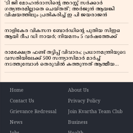
‘ടി ജി മോഹൻദാസിൻ്റെ അറസ്റ്റ് സർക്കാർ
ഗത്യന്തരമില്ലാതെ ചെയ്തത്’; അർജുൻ ആയങ്കി
വിഷയത്തിലും പ്രതികരിച്ച് ഇ പി ജയരാജൻ
നാളികേര വികസന ബോർഡിൻ്റെ പുതിയ സിഇഒ
ആയി ദീപ ഡി നായർ; നിയമനം 5 വർഷത്തേക്ക് ​​​​​​​
രാമക്ഷേത്ര ഫണ്ട് തട്ടിപ്പ് വിവാദം; പ്രധാനമന്ത്രിയുടെ
വസതിയിലേക്ക് 500 സന്ന്യാസിമാർ മാർച്ച്
നടത്തുമ്പോൾ തെരുവിൽ കത്തുന്നത് ആത്മീയ
രോഷം
Home
About Us
Contact Us
Privacy Policy
Grievance Redressal
Join Kvartha Team Club
News
Business