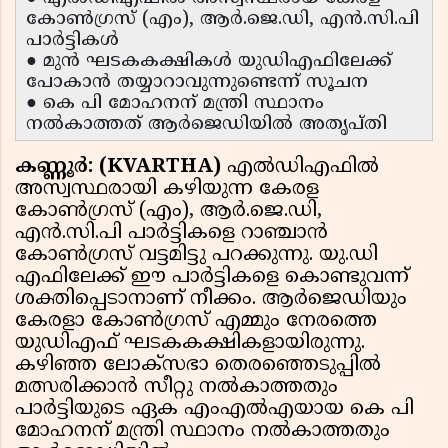
കോണ്‍ഗ്രസ് (എം), ആര്‍.ജെ.ഡി, എന്‍.സി.പി
പാര്‍ട്ടികള്‍
● മുന്‍ ഘടകകക്ഷികള്‍ യുഡിഎഫിലേക്ക്
പോകാന്‍ തയ്യാറാവുന്നുണ്ടെന്ന് സൂചന
● കെ പി മോഹനന് മന്ത്രി സ്ഥാനം
നല്‍കാത്തത് ആര്‍ജെഡിയില്‍ അതൃപ്തി
കണ്ണൂര്‍: (KVARTHA)
എല്‍ഡിഎഫില്‍
അസ്വസ്ഥരായി കഴിയുന്ന കേരള
കോണ്‍ഗ്രസ് (എം), ആര്‍.ജെ.ഡി,
എന്‍.സി.പി പാര്‍ട്ടികളെ റാഞ്ചാന്‍
കോണ്‍ഗ്രസ് വട്ടമിട്ടു പറക്കുന്നു. യു.ഡി
എഫിലേക്ക് ഈ പാര്‍ട്ടികളെ കൊണ്ടുവന്ന്
ശക്തിപ്പെടാനാണ് നീക്കം. ആര്‍ജെഡിയും
കേരളാ കോണ്‍ഗ്രസ് എമ്മും നേരത്തെ
യുഡിഎഫ് ഘടകകക്ഷികളായിരുന്നു.
കഴിഞ്ഞ ലോക്‌സഭാ തെരഞ്ഞെടുപ്പില്‍
മത്സരിക്കാന്‍ സീറ്റു നല്‍കാത്തതും
പാര്‍ട്ടിയുടെ ഏക എംഎല്‍എയായ കെ പി
മോഹനന് മന്ത്രി സ്ഥാനം നല്‍കാത്തതും