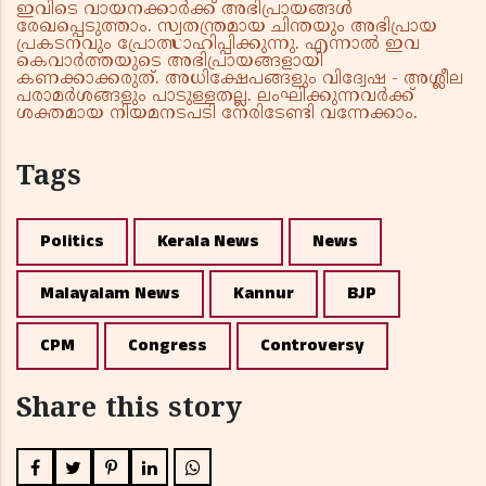
ഇവിടെ വായനക്കാർക്ക് അഭിപ്രായങ്ങൾ
രേഖപ്പെടുത്താം. സ്വതന്ത്രമായ ചിന്തയും അഭിപ്രായ
പ്രകടനവും പ്രോത്സാഹിപ്പിക്കുന്നു. എന്നാൽ ഇവ
കെവാർത്തയുടെ അഭിപ്രായങ്ങളായി
കണക്കാക്കരുത്. അധിക്ഷേപങ്ങളും വിദ്വേഷ - അശ്ലീല
പരാമർശങ്ങളും പാടുള്ളതല്ല. ലംഘിക്കുന്നവർക്ക്
ശക്തമായ നിയമനടപടി നേരിടേണ്ടി വന്നേക്കാം.
Tags
Politics
Kerala News
News
Malayalam News
Kannur
BJP
CPM
Congress
Controversy
Share this story