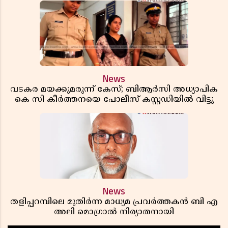
News
വടകര മയക്കുമരുന്ന് കേസ്; ബിആർസി അധ്യാപിക
കെ സി കീർത്തനയെ പോലീസ് കസ്റ്റഡിയിൽ വിട്ടു
News
തളിപ്പറമ്പിലെ മുതിർന്ന മാധ്യമ പ്രവർത്തകൻ ബി എ
അലി മൊഗ്രാൽ നിര്യാതനായി