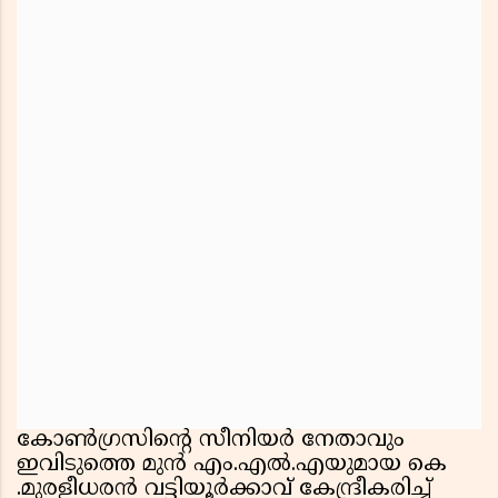
കോൺഗ്രസിൻ്റെ സീനിയർ നേതാവും
ഇവിടുത്തെ മുൻ എം.എൽ.എയുമായ കെ
.മുരളീധരൻ വട്ടിയൂർക്കാവ് കേന്ദ്രീകരിച്ച്