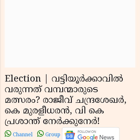
Election | വട്ടിയൂർക്കാവിൽ
വരുന്നത് വമ്പന്മാരുടെ
മത്സരം? രാജീവ് ചന്ദ്രശേഖർ,
കെ മുരളീധരൻ, വി കെ
പ്രശാന്ത് നേർക്കുനേർ!
Channel
Group