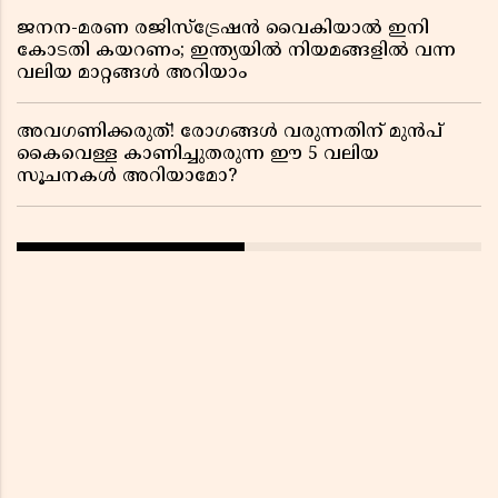
ജനന-മരണ രജിസ്ട്രേഷൻ വൈകിയാൽ ഇനി
കോടതി കയറണം; ഇന്ത്യയിൽ നിയമങ്ങളിൽ വന്ന
വലിയ മാറ്റങ്ങൾ അറിയാം
അവഗണിക്കരുത്! രോഗങ്ങൾ വരുന്നതിന് മുൻപ്
കൈവെള്ള കാണിച്ചുതരുന്ന ഈ 5 വലിയ
സൂചനകൾ അറിയാമോ?