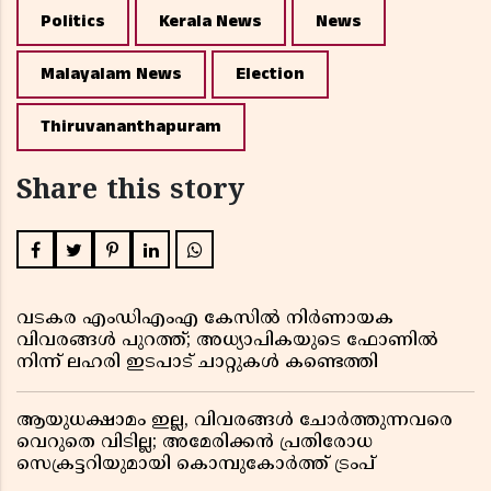
Politics
Kerala News
News
Malayalam News
Election
Thiruvananthapuram
Share this story
വടകര എംഡിഎംഎ കേസിൽ നിർണായക
വിവരങ്ങൾ പുറത്ത്; അധ്യാപികയുടെ ഫോണിൽ
നിന്ന് ലഹരി ഇടപാട് ചാറ്റുകൾ കണ്ടെത്തി
ആയുധക്ഷാമം ഇല്ല, വിവരങ്ങൾ ചോർത്തുന്നവരെ
വെറുതെ വിടില്ല; അമേരിക്കൻ പ്രതിരോധ
സെക്രട്ടറിയുമായി കൊമ്പുകോർത്ത് ട്രംപ്