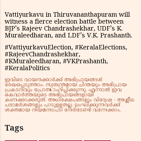
Vattiyurkavu in Thiruvananthapuram will
witness a fierce election battle between
BJP’s Rajeev Chandrashekhar, UDF’s K.
Muraleedharan, and LDF’s V.K. Prashanth.
#VattiyurkavuElection, #KeralaElections,
#RajeevChandrashekhar,
#KMuraleedharan, #VKPrashanth,
#KeralaPolitics
ഇവിടെ വായനക്കാർക്ക് അഭിപ്രായങ്ങൾ
രേഖപ്പെടുത്താം. സ്വതന്ത്രമായ ചിന്തയും അഭിപ്രായ
പ്രകടനവും പ്രോത്സാഹിപ്പിക്കുന്നു. എന്നാൽ ഇവ
കെവാർത്തയുടെ അഭിപ്രായങ്ങളായി
കണക്കാക്കരുത്. അധിക്ഷേപങ്ങളും വിദ്വേഷ - അശ്ലീല
പരാമർശങ്ങളും പാടുള്ളതല്ല. ലംഘിക്കുന്നവർക്ക്
ശക്തമായ നിയമനടപടി നേരിടേണ്ടി വന്നേക്കാം.
Tags