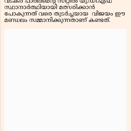
വടകര പാർലമെൻ്റ് സീറ്റിൽ യു.ഡി.എഫ്
സ്ഥാനാർത്ഥിയായി മത്സരിക്കാൻ
പോകുന്നത് വരെ തുടർച്ചയായ വിജയം ഈ
മണ്ഡലം സമ്മാനിക്കുന്നതാണ് കണ്ടത്.