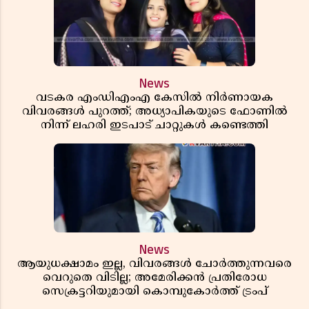
News
വടകര എംഡിഎംഎ കേസിൽ നിർണായക
വിവരങ്ങൾ പുറത്ത്; അധ്യാപികയുടെ ഫോണിൽ
നിന്ന് ലഹരി ഇടപാട് ചാറ്റുകൾ കണ്ടെത്തി
News
ആയുധക്ഷാമം ഇല്ല, വിവരങ്ങൾ ചോർത്തുന്നവരെ
വെറുതെ വിടില്ല; അമേരിക്കൻ പ്രതിരോധ
സെക്രട്ടറിയുമായി കൊമ്പുകോർത്ത് ട്രംപ്