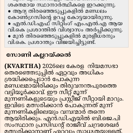
ശക്തമായ സ്ഥാനാർത്ഥികളെ ഇറക്കുന്നു.
● ആദ്യ തിരഞ്ഞെടുപ്പുകളിൽ മണ്ഡലം
കോൺഗ്രസിന്റെ ഉറച്ച കോട്ടയായിരുന്നു.
● എൽ.ഡി.എഫ് സിറ്റിംഗ് എം.എൽ.എ ആയ
വി.കെ പ്രശാന്തിൽ വിശ്വാസം അർപ്പിക്കുന്നു.
● മുൻ തിരഞ്ഞെടുപ്പുകളിൽ മുരളീധരനും
വി.കെ. പ്രശാന്തും വിജയിച്ചിട്ടുണ്ട്.
സോണി കല്ലറയ്ക്കൽ
(KVARTHA)
2026ലെ കേരള നിയമസഭാ
തെരഞ്ഞെടുപ്പിൽ ഏറ്റവും അധികം
ശ്രദ്ധിക്കപ്പെടാൻ പോകുന്ന
മണ്ഡലമായിരിക്കും തിരുവനന്തപുരത്തെ
വട്ടിയൂർക്കാവ്. ഈ സീറ്റ് മൂന്ന്
മുന്നണികളുടെയും പ്രസ്റ്റീജ് സീറ്റായി മാറും.
ഇവിടെ മത്സരിക്കാൻ പോകുന്നത് മുന്ന്
മുന്നണികളിലെയും വമ്പന്മാർ തന്നെ
ആയിരിക്കും. എൻ.ഡി.എയിൽ ബി.ജെ.പി
സംസ്ഥാന പ്രസിഡൻ്റ് രാജീവ് ചന്ദ്രശേഖർ
മത്സരിക്കാനാണ് ഏറ്റവും സാധ്യതയുള്ളത്.