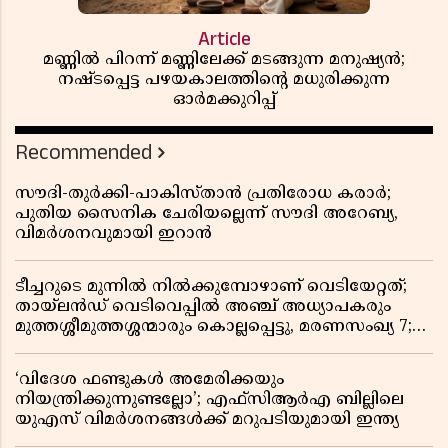
Article
മണ്ണിൽ പിറന്ന് മണ്ണിലേക്ക് മടങ്ങുന്ന മനുഷ്യൻ;
നഷ്ടപ്പെട്ട പഴയകാലത്തിൻ്റെ മധുരിക്കുന്ന
ഓർമക്കുറിപ്പ്
Recommended
സൗദി-തുർക്കി-പാകിസ്താൻ പ്രതിരോധ കരാർ;
പുതിയ സൈനിക ചേരിയല്ലെന്ന് സൗദി അറേബ്യ,
വിമർശനവുമായി ഇറാൻ
ടീച്ചറുടെ മുന്നിൽ നിൽക്കുമ്പോഴാണ് വെടിയേറ്റത്;
തായ്‌ലൻഡ് വെടിവെപ്പിൽ അഞ്ച് അധ്യാപകരും
മുത്തശ്ശീമുത്തശ്ശന്മാരും കൊല്ലപ്പെട്ടു, മരണസംഖ്യ 7;
ഞെട്ടിക്കുന്ന വെളിപ്പെടുത്തലുകൾ
‘വിദേശ ഫണ്ടുകൾ അമേരിക്കയും
നിയന്ത്രിക്കുന്നുണ്ടല്ലോ’; എഫ്സിആർഎ ബില്ലിലെ
യുഎസ് വിമർശനങ്ങൾക്ക് മറുപടിയുമായി ഇന്ത്യ