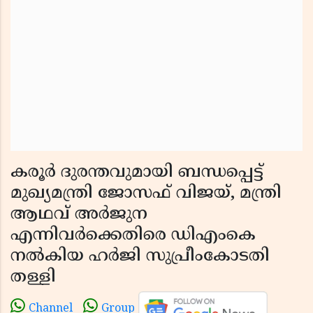
കരൂർ ദുരന്തവുമായി ബന്ധപ്പെട്ട്
മുഖ്യമന്ത്രി ജോസഫ് വിജയ്, മന്ത്രി
ആഥവ് അർജുന
എന്നിവർക്കെതിരെ ഡിഎംകെ
നൽകിയ ഹർജി സുപ്രീംകോടതി
തള്ളി
Channel
Group