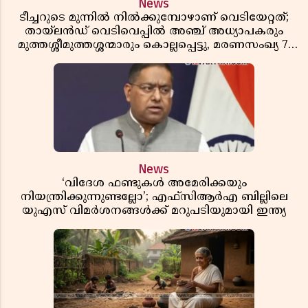
News
ടീച്ചറുടെ മുന്നിൽ നിൽക്കുമ്പോഴാണ് വെടിയേറ്റത്;
തായ്‌ലൻഡ് വെടിവെപ്പിൽ അഞ്ച് അധ്യാപകരും
മുത്തശ്ശീമുത്തശ്ശന്മാരും കൊല്ലപ്പെട്ടു, മരണസംഖ്യ 7;
ഞെട്ടിക്കുന്ന വെളിപ്പെടുത്തലുകൾ
News
‘വിദേശ ഫണ്ടുകൾ അമേരിക്കയും
നിയന്ത്രിക്കുന്നുണ്ടല്ലോ’; എഫ്സിആർഎ ബില്ലിലെ
യുഎസ് വിമർശനങ്ങൾക്ക് മറുപടിയുമായി ഇന്ത്യ