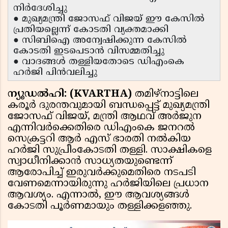
നിർദേശിച്ചു
● മുഖ്യമന്ത്രി ജോസഫ് വിജയ് ഈ കേസിൽ
പ്രതിയല്ലെന്ന് കോടതി വ്യക്തമാക്കി
● സിബിഐ അന്വേഷിക്കുന്ന കേസിൽ
കോടതി ഇടപെടാൻ വിസമ്മതിച്ചു
● വാദങ്ങൾ തള്ളിയതോടെ ഡിഎംകെ
ഹർജി പിൻവലിച്ചു
ന്യൂഡൽഹി: (KVARTHA)
തമിഴ്‌നാട്ടിലെ
കരൂർ ദുരന്തവുമായി ബന്ധപ്പെട്ട് മുഖ്യമന്ത്രി
ജോസഫ് വിജയ്, മന്ത്രി ആഥവ് അർജുന
എന്നിവർക്കെതിരെ ഡിഎംകെ ജനറൽ
സെക്രട്ടറി ആർ എസ് ഭാരതി നൽകിയ
ഹർജി സുപ്രീംകോടതി തള്ളി. സാക്ഷികളെ
സ്വാധീനിക്കാൻ സാധ്യതയുണ്ടെന്ന്
ആരോപിച്ച് ഇരുവർക്കുമെതിരെ നടപടി
വേണമെന്നായിരുന്നു ഹർജിയിലെ പ്രധാന
ആവശ്യം. എന്നാൽ, ഈ ആവശ്യങ്ങൾ
കോടതി പൂർണമായും തള്ളിക്കളഞ്ഞു.