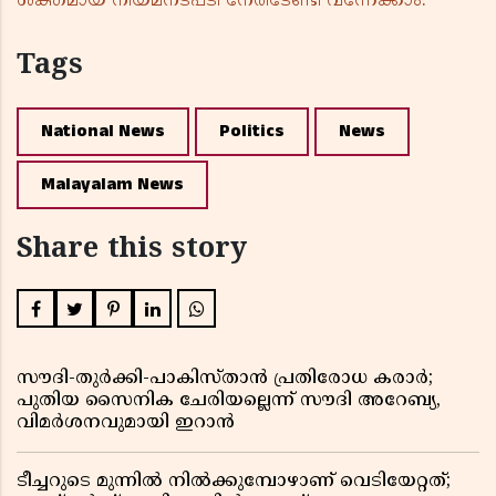
ശക്തമായ നിയമനടപടി നേരിടേണ്ടി വന്നേക്കാം.
Tags
National News
Politics
News
Malayalam News
Share this story
സൗദി-തുർക്കി-പാകിസ്താൻ പ്രതിരോധ കരാർ;
പുതിയ സൈനിക ചേരിയല്ലെന്ന് സൗദി അറേബ്യ,
വിമർശനവുമായി ഇറാൻ
ടീച്ചറുടെ മുന്നിൽ നിൽക്കുമ്പോഴാണ് വെടിയേറ്റത്;