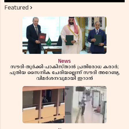
Featured
News
സൗദി-തുർക്കി-പാകിസ്താൻ പ്രതിരോധ കരാർ;
പുതിയ സൈനിക ചേരിയല്ലെന്ന് സൗദി അറേബ്യ,
വിമർശനവുമായി ഇറാൻ