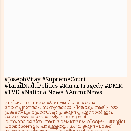
#JosephVijay #SupremeCourt
#TamilNaduPolitics #KarurTragedy #DMK
#TVK #NationalNews #AmmuNews
ഇവിടെ വായനക്കാർക്ക് അഭിപ്രായങ്ങൾ
രേഖപ്പെടുത്താം. സ്വതന്ത്രമായ ചിന്തയും അഭിപ്രായ
പ്രകടനവും പ്രോത്സാഹിപ്പിക്കുന്നു. എന്നാൽ ഇവ
കെവാർത്തയുടെ അഭിപ്രായങ്ങളായി
കണക്കാക്കരുത്. അധിക്ഷേപങ്ങളും വിദ്വേഷ - അശ്ലീല
പരാമർശങ്ങളും പാടുള്ളതല്ല. ലംഘിക്കുന്നവർക്ക്