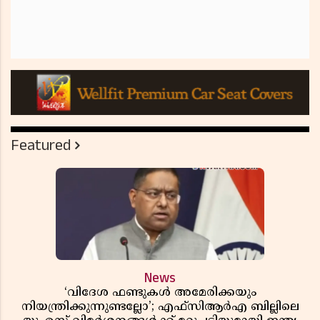
Featured
News
‘വിദേശ ഫണ്ടുകൾ അമേരിക്കയും
നിയന്ത്രിക്കുന്നുണ്ടല്ലോ’; എഫ്സിആർഎ ബില്ലിലെ