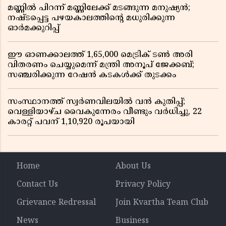
മണ്ണിൽ പിറന്ന് മണ്ണിലേക്ക് മടങ്ങുന്ന മനുഷ്യൻ;
നഷ്ടപ്പെട്ട പഴയകാലത്തിൻ്റെ മധുരിക്കുന്ന
ഓർമക്കുറിപ്പ്
ഈ ഓണക്കാലത്ത് 1,65,000 മെട്രിക് ടൺ അരി
വിതരണം ചെയ്യുമെന്ന് മന്ത്രി അനൂപ് ജേക്കബ്;
സഞ്ചരിക്കുന്ന റേഷൻ കടകൾക്ക് തുടക്കം
സംസ്ഥാനത്ത് സ്വർണവിലയിൽ വൻ കുതിപ്പ്;
വെള്ളിയാഴ്ച വൈകുന്നേരം വീണ്ടും വർധിച്ചു, 22
കാരറ്റ് പവന് 1,10,920 രൂപയായി
Home
About Us
Contact Us
Privacy Policy
Grievance Redressal
Join Kvartha Team Club
News
Business