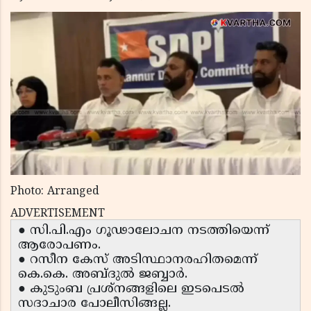
Photo: Arranged
ADVERTISEMENT
● സി.പി.എം ഗൂഢാലോചന നടത്തിയെന്ന്
ആരോപണം.
● റസീന കേസ് അടിസ്ഥാനരഹിതമെന്ന്
കെ.കെ. അബ്ദുൽ ജബ്ബാർ.
● കുടുംബ പ്രശ്നങ്ങളിലെ ഇടപെടൽ
സദാചാര പോലീസിങ്ങല്ല.