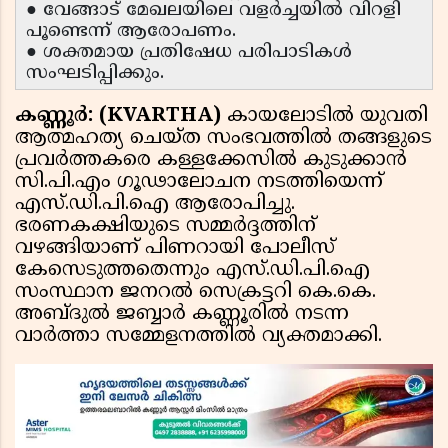
● വേങ്ങാട് മേഖലയിലെ വളർച്ചയിൽ വിറളി
പൂണ്ടെന്ന് ആരോപണം.
● ശക്തമായ പ്രതിഷേധ പരിപാടികൾ
സംഘടിപ്പിക്കും.
കണ്ണൂർ: (KVARTHA)
കായലോടിൽ യുവതി
ആത്മഹത്യ ചെയ്ത സംഭവത്തിൽ തങ്ങളുടെ
പ്രവർത്തകരെ കള്ളക്കേസിൽ കുടുക്കാൻ
സി.പി.എം ഗൂഢാലോചന നടത്തിയെന്ന്
എസ്.ഡി.പി.ഐ ആരോപിച്ചു.
ഭരണകക്ഷിയുടെ സമ്മർദ്ദത്തിന്
വഴങ്ങിയാണ് പിണറായി പോലീസ്
കേസെടുത്തതെന്നും എസ്.ഡി.പി.ഐ
സംസ്ഥാന ജനറൽ സെക്രട്ടറി കെ.കെ.
അബ്ദുൽ ജബ്ബാർ കണ്ണൂരിൽ നടന്ന
വാർത്താ സമ്മേളനത്തിൽ വ്യക്തമാക്കി.