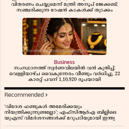
വിതരണം ചെയ്യുമെന്ന് മന്ത്രി അനൂപ് ജേക്കബ്;
സഞ്ചരിക്കുന്ന റേഷൻ കടകൾക്ക് തുടക്കം
Business
സംസ്ഥാനത്ത് സ്വർണവിലയിൽ വൻ കുതിപ്പ്;
വെള്ളിയാഴ്ച വൈകുന്നേരം വീണ്ടും വർധിച്ചു, 22
കാരറ്റ് പവന് 1,10,920 രൂപയായി
Recommended
‘വിദേശ ഫണ്ടുകൾ അമേരിക്കയും
നിയന്ത്രിക്കുന്നുണ്ടല്ലോ’; എഫ്സിആർഎ ബില്ലിലെ
യുഎസ് വിമർശനങ്ങൾക്ക് മറുപടിയുമായി ഇന്ത്യ