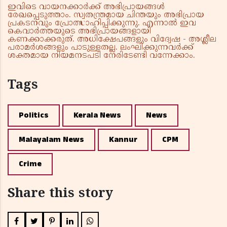
ഇവിടെ വായനക്കാർക്ക് അഭിപ്രായങ്ങൾ
രേഖപ്പെടുത്താം. സ്വതന്ത്രമായ ചിന്തയും അഭിപ്രായ
പ്രകടനവും പ്രോത്സാഹിപ്പിക്കുന്നു. എന്നാൽ ഇവ
കെവാർത്തയുടെ അഭിപ്രായങ്ങളായി
കണക്കാക്കരുത്. അധിക്ഷേപങ്ങളും വിദ്വേഷ - അശ്ലീല
പരാമർശങ്ങളും പാടുള്ളതല്ല. ലംഘിക്കുന്നവർക്ക്
ശക്തമായ നിയമനടപടി നേരിടേണ്ടി വന്നേക്കാം.
Tags
Politics
Kerala News
News
Malayalam News
Kannur
CPM
Crime
Share this story