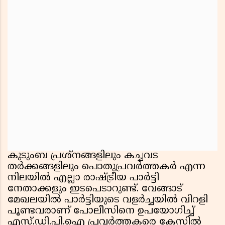
കുടുംബ പ്രശ്നങ്ങളിലും കച്ചവട
തർക്കങ്ങളിലും പൊതുപ്രവർത്തകർ എന്ന
നിലയിൽ എല്ലാ രാഷ്ട്രീയ പാർട്ടി
നേതാക്കളും ഇടപെടാറുണ്ട്. വേങ്ങാട്
മേഖലയിൽ പാർട്ടിയുടെ വളർച്ചയിൽ വിറളി
പൂണ്ടവരാണ് പോലീസിനെ ഉപയോഗിച്ച്
എസ്.ഡി.പി.ഐ പ്രവർത്തകരെ കേസിൽ