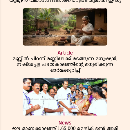
യുഎസ് വിമർശനങ്ങൾക്ക് മറുപടിയുമായി ഇന്ത്യ
Article
മണ്ണിൽ പിറന്ന് മണ്ണിലേക്ക് മടങ്ങുന്ന മനുഷ്യൻ;
നഷ്ടപ്പെട്ട പഴയകാലത്തിൻ്റെ മധുരിക്കുന്ന
ഓർമക്കുറിപ്പ്
News
ഈ ഓണക്കാലത്ത് 1,65,000 മെട്രിക് ടൺ അരി