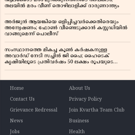
തലയിൽ മരം വീണ് തൊഴിലാളിക്ക് ദാരുണാന്ത്യം
അർജുൻ ആയങ്കിയെ ഒളിപ്പിച്ചവർക്കെതിരെയും
അന്വേഷണം; ഫോൺ വീണ്ടെടുക്കാൻ കസ്റ്റഡിയിൽ
വാങ്ങുമെന്ന് പൊലീസ്
സംസ്ഥാനത്തെ മികച്ച കൂൺ കർഷകനുള്ള
അവാർഡ് നേടി സച്ചിൻ ജി പൈ; ഹൈടെക്
കൃഷിയിലൂടെ പ്രതിവർഷം 50 ലക്ഷം രൂപയുടെ
വരുമാനം
Home
About Us
Contact Us
Privacy Policy
Grievance Redressal
Join Kvartha Team Club
News
Business
Jobs
Health