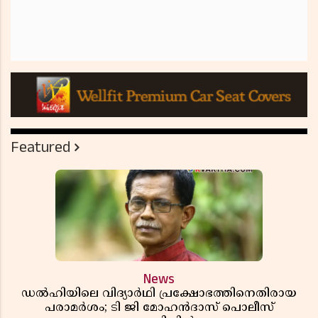
Featured
News
ഡൽഹിയിലെ വിദ്യാർഥി പ്രക്ഷോഭത്തിനെതിരായ
പരാമർശം; ടി ജി മോഹൻദാസ് പൊലീസ്