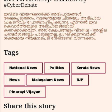
#KeralaPolitics #BJP #Controversy
#CyberDebate
ഇവിടെ വായനക്കാർക്ക് അഭിപ്രായങ്ങൾ
രേഖപ്പെടുത്താം. സ്വതന്ത്രമായ ചിന്തയും അഭിപ്രായ
പ്രകടനവും പ്രോത്സാഹിപ്പിക്കുന്നു. എന്നാൽ ഇവ
കെവാർത്തയുടെ അഭിപ്രായങ്ങളായി
കണക്കാക്കരുത്. അധിക്ഷേപങ്ങളും വിദ്വേഷ - അശ്ലീല
പരാമർശങ്ങളും പാടുള്ളതല്ല. ലംഘിക്കുന്നവർക്ക്
ശക്തമായ നിയമനടപടി നേരിടേണ്ടി വന്നേക്കാം.
Tags
National News
Politics
Kerala News
News
Malayalam News
BJP
Pinarayi Vijayan
Share this story