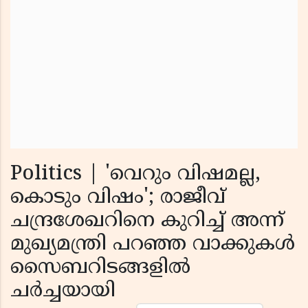
Politics | 'വെറും വിഷമല്ല,
കൊടും വിഷം'; രാജീവ്
ചന്ദ്രശേഖറിനെ കുറിച്ച് അന്ന്
മുഖ്യമന്ത്രി പറഞ്ഞ വാക്കുകൾ
സൈബറിടങ്ങളിൽ
ചർച്ചയായി