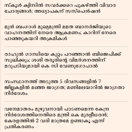
സ്കൂൾ ക്വിസിൽ സവർക്കറെ പുകഴ്ത്തി വിവാദ
ചോദ്യങ്ങൾ; അധ്യാപകന് സസ്പെൻഷൻ
മുൻ ബംഗാൾ മുഖ്യമന്ത്രി മമത ബാനർജിയുടെ
വാഹനത്തിന് നേരെ ആക്രമണം; കാറിന് നേരെ
പാഞ്ഞുകയറി അക്രമികൾ
രാഹുൽ ഗാന്ധിയെ കുറ്റം പറഞ്ഞാൽ ബിജെപിക്ക്
സുഖിക്കും; ശശി തരൂരിന്റെ വിമർശനത്തിന്
മറുപടിയുമായി കെ സി വേണുഗോപാൽ
സംസ്ഥാനത്ത് അടുത്ത 5 ദിവസങ്ങളിൽ 7
ജില്ലകളിൽ മഞ്ഞ ജാഗ്രത; മണിമലയാറിൽ ജാഗ്രതാ
നിർദേശം
വന്ദേമാതരം മുഴുവനായി പാടണമെന്ന കേന്ദ്ര
നിർദേശത്തിനെതിരെ മന്ത്രി കെ മുരളീധരൻ;
കേരളത്തിൽ 2 വരി മാത്രമേ ഉണ്ടാകൂ എന്ന്
പ്രതികരണം