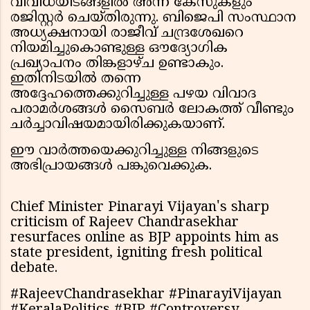
വിവിധയിടങ്ങളിൽ അന്ന് കേസുകളും
രജിസ്റ്റർ ചെയ്തിരുന്നു. ബിജെപി സംസ്ഥാന
അധ്യക്ഷനായി രാജീവ് ചന്ദ്രശേഖറെ
നിയമിച്ചുകൊണ്ടുള്ള ഔദ്യോഗിക
പ്രഖ്യാപനം തിങ്കളാഴ്ച ഉണ്ടാകും.
ഇതിനിടയിൽ തന്നെ
അദ്ദേഹത്തെക്കുറിച്ചുള്ള പഴയ വിവാദ
പരാമർശങ്ങൾ സൈബർ ലോകത്ത് വീണ്ടും
ചർച്ചാവിഷയമായിരിക്കുകയാണ്.
ഈ വാർത്തയെക്കുറിച്ചുള്ള നിങ്ങളുടെ
അഭിപ്രായങ്ങൾ പങ്കുവെക്കുക.
Chief Minister Pinarayi Vijayan's sharp
criticism of Rajeev Chandrasekhar
resurfaces online as BJP appoints him as
state president, igniting fresh political
debate.
#RajeevChandrasekhar #PinarayiVijayan