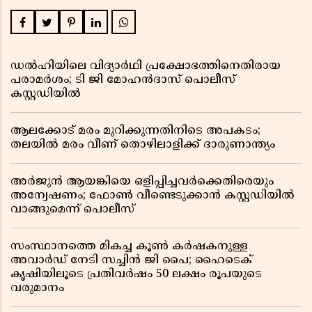
ഡൽഹിയിലെ വിദ്യാർഥി പ്രക്ഷോഭത്തിനെതിരായ
പരാമർശം; ടി ജി മോഹൻദാസ് പൊലീസ്
കസ്റ്റഡിയിൽ
ആലക്കോട് മരം മുറിക്കുന്നതിനിടെ അപകടം;
തലയിൽ മരം വീണ് തൊഴിലാളിക്ക് ദാരുണാന്ത്യം
അർജുൻ ആയങ്കിയെ ഒളിപ്പിച്ചവർക്കെതിരെയും
അന്വേഷണം; ഫോൺ വീണ്ടെടുക്കാൻ കസ്റ്റഡിയിൽ
വാങ്ങുമെന്ന് പൊലീസ്
സംസ്ഥാനത്തെ മികച്ച കൂൺ കർഷകനുള്ള
അവാർഡ് നേടി സച്ചിൻ ജി പൈ; ഹൈടെക്
കൃഷിയിലൂടെ പ്രതിവർഷം 50 ലക്ഷം രൂപയുടെ
വരുമാനം