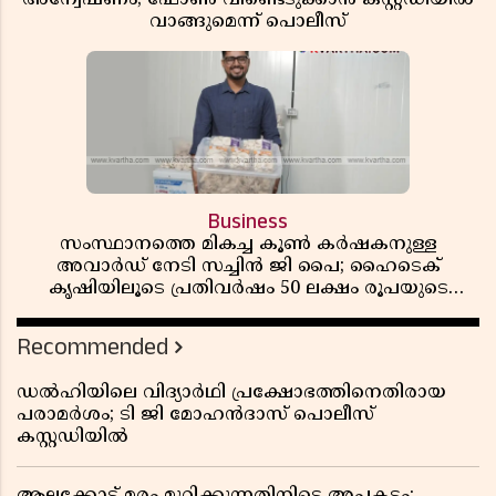
വാങ്ങുമെന്ന് പൊലീസ്
Business
സംസ്ഥാനത്തെ മികച്ച കൂൺ കർഷകനുള്ള
അവാർഡ് നേടി സച്ചിൻ ജി പൈ; ഹൈടെക്
കൃഷിയിലൂടെ പ്രതിവർഷം 50 ലക്ഷം രൂപയുടെ
വരുമാനം
Recommended
ഡൽഹിയിലെ വിദ്യാർഥി പ്രക്ഷോഭത്തിനെതിരായ
പരാമർശം; ടി ജി മോഹൻദാസ് പൊലീസ്
കസ്റ്റഡിയിൽ
ആലക്കോട് മരം മുറിക്കുന്നതിനിടെ അപകടം;