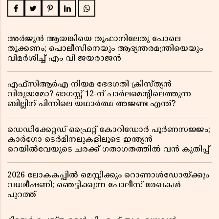
അർജുൻ ആയങ്കിയെ തൂഫാനിലേതു പോലെ
തൂക്കണം; പൊലീസിനെയും ആഭ്യന്തരമന്ത്രിയെയും
വിമർശിച്ച് എം വി ജയരാജൻ
എഫ്സിആർഎ നിയമ ഭേദഗതി ക്രിസ്ത്യൻ
വിരുദ്ധമോ? ഓഗസ്റ്റ് 12-ന് പാർലമെന്റിലെത്തുന്ന
ബില്ലിന് പിന്നിലെ യഥാർത്ഥ അജണ്ട എന്ത്?
ഡെഡിക്കേറ്റഡ് ഫ്രൈറ്റ് കോറിഡോർ പൂർണസജ്ജം;
കാർഗോ ടെർമിനലുകളിലൂടെ ഇന്ത്യൻ
റെയിൽവേയുടെ ചരക്ക് ഗതാഗതത്തിൽ വൻ കുതിപ്പ്
2026 ലോകകപ്പിൽ മെസ്സിക്കും റൊണാൾഡോയ്ക്കും
വധഭീഷണി; ഞെട്ടിക്കുന്ന പോലീസ് രേഖകൾ
പുറത്ത്