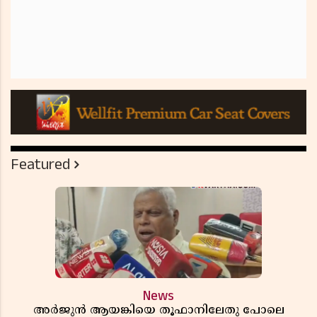
Featured
News
അർജുൻ ആയങ്കിയെ തൂഫാനിലേതു പോലെ