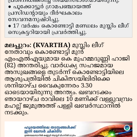
പ്രതിനിധീകരിച്ച് നിയമസഭാംഗമായിരുന്നു.
● പൂക്കോട്ടൂർ ഗ്രാമപഞ്ചായത്ത്
പ്രസിഡന്റായും ദീർഘകാലം
സേവനമനുഷ്ഠിച്ചു.
● 17 വർഷം കൊണ്ടോട്ടി മണ്ഡലം മുസ്ലിം ലീഗ്
സെക്രട്ടറിയായി പ്രവർത്തിച്ചു.
മലപ്പുറം: (KVARTHA)
മുസ്ലിം ലീഗ്
നേതാവും കൊണ്ടോട്ടി മുൻ
എംഎൽഎയുമായ കെ മുഹമ്മദുണ്ണി ഹാജി
(82) അന്തരിച്ചു. വാർധക്യ സഹജമായ
അസുഖങ്ങളെ തുടർന്ന് കൊണ്ടോട്ടിയിലെ
ആശുപത്രിയിൽ ചികിത്സയിലിരിക്കെ
ശനിയാഴ്ച വൈകുന്നേരം 3.30
ഓടെയായിരുന്നു അന്ത്യം. ഖബറടക്കം
ഞായറാഴ്ച രാവിലെ 10 മണിക്ക് വള്ളുവമ്പ്രം
മഹല്ല് ജുമുഅത്ത് പള്ളി ഖബർസ്ഥാനിൽ
നടക്കും.