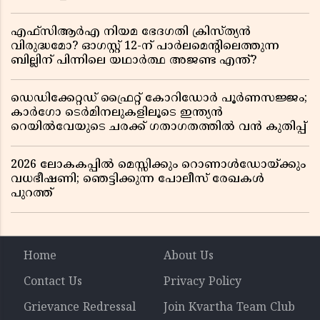
എഫ്സിആർഎ നിയമ ഭേദഗതി ക്രിസ്ത്യൻ
വിരുദ്ധമോ? ഓഗസ്റ്റ് 12-ന് പാർലമെന്റിലെത്തുന്ന
ബില്ലിന് പിന്നിലെ യഥാർത്ഥ അജണ്ട എന്ത്?
ഡെഡിക്കേറ്റഡ് ഫ്രൈറ്റ് കോറിഡോർ പൂർണസജ്ജം;
കാർഗോ ടെർമിനലുകളിലൂടെ ഇന്ത്യൻ
റെയിൽവേയുടെ ചരക്ക് ഗതാഗതത്തിൽ വൻ കുതിപ്പ്
2026 ലോകകപ്പിൽ മെസ്സിക്കും റൊണാൾഡോയ്ക്കും
വധഭീഷണി; ഞെട്ടിക്കുന്ന പോലീസ് രേഖകൾ
പുറത്ത്
Home
About Us
Contact Us
Privacy Policy
Grievance Redressal
Join Kvartha Team Club