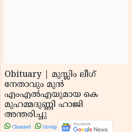
Obituary | മുസ്ലിം ലീഗ്
നേതാവും മുൻ
എംഎൽഎയുമായ കെ
മുഹമ്മദുണ്ണി ഹാജി
അന്തരിച്ചു
Channel
Group