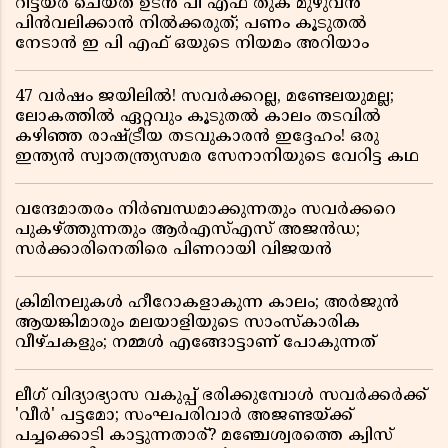
റിട്ടയർ ചെയ്ത ഉടൻ പി എഫ് തുക മുഴുവൻ
പിൻവലിക്കാൻ നിൽക്കരുത്; പണം കൂടുതൽ
നേടാൻ ഇ പി എഫ് ഒയുടെ നിയമം അറിയാം
47 വർഷം ജയിലിൽ! സവർക്കറല്ല, മണ്ടേലയുമല്ല;
ലോകത്തിൽ ഏറ്റവും കൂടുതൽ കാലം തടവിൽ
കഴിഞ്ഞ രാഷ്ട്രീയ തടവുകാരൻ ഇദ്ദേഹം! ഒരു
ഇന്ത്യൻ സ്വാതന്ത്ര്യസമര സേനാനിയുടെ വേറിട്ട കഥ
വന്ദേമാതരം നിർബന്ധമാക്കുന്നതും സവർക്കറെ
പുകഴ്ത്തുന്നതും ആർഎസ്എസ് അജൻഡ;
സർക്കാരിനെതിരെ പിണറായി വിജയൻ
ക്രിമിനലുകൾ ഹീറോകളാകുന്ന കാലം; അർജുൻ
ആയങ്കിമാരും മലയാളിയുടെ സാംസ്കാരിക
വീഴ്ചകളും; നമ്മൾ എങ്ങോട്ടാണ് പോകുന്നത്
ലീഗ് വിദ്യാഭ്യാസ വകുപ്പ് ഭരിക്കുമ്പോൾ സവർക്കർക്ക്
'വീർ' പട്ടമോ; സംഘപരിവാർ അജണ്ടയ്ക്ക്
പച്ചക്കൊടി കാട്ടുന്നതാര്? മഞ്ചേശ്വരത്തെ ക്വിസ്