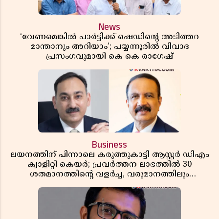
News
‘വേണമെങ്കിൽ പാർട്ടിക്ക് ഷെഡിൻ്റെ അടിത്തറ
മാന്താനും അറിയാം’; പയ്യന്നൂരിൽ വിവാദ
പ്രസംഗവുമായി കെ കെ രാഗേഷ്
Business
ലയനത്തിന് പിന്നാലെ കരുത്തുകാട്ടി ആസ്റ്റർ ഡിഎം
ക്വാളിറ്റി കെയർ; പ്രവർത്തന ലാഭത്തിൽ 30
ശതമാനത്തിൻ്റെ വളർച്ച, വരുമാനത്തിലും
ലാഭത്തിലും വൻ കുതിപ്പ് രേഖപ്പെടുത്തി ആദ്യ പാദ
റിപ്പോർട്ട് പുറത്ത്