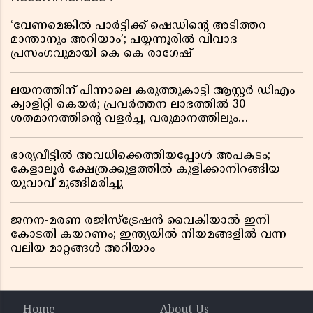
‘വേണമെങ്കിൽ പാർട്ടിക്ക് ഷെഡിൻ്റെ അടിത്തറ
മാന്താനും അറിയാം’; പയ്യന്നൂരിൽ വിവാദ
പ്രസംഗവുമായി കെ കെ രാഗേഷ്
ലയനത്തിന് പിന്നാലെ കരുത്തുകാട്ടി ആസ്റ്റർ ഡിഎം
ക്വാളിറ്റി കെയർ; പ്രവർത്തന ലാഭത്തിൽ 30
ശതമാനത്തിൻ്റെ വളർച്ച, വരുമാനത്തിലും
ലാഭത്തിലും വൻ കുതിപ്പ് രേഖപ്പെടുത്തി ആദ്യ പാദ
റിപ്പോർട്ട് പുറത്ത്
ഭാര്യവീട്ടിൽ അവധിക്കെത്തിയപ്പോൾ അപകടം;
കേളാലൂർ ക്ഷേത്രക്കുളത്തിൽ കുളിക്കാനിറങ്ങിയ
യുവാവ് മുങ്ങിമരിച്ചു
ജനന-മരണ രജിസ്ട്രേഷൻ വൈകിയാൽ ഇനി
കോടതി കയറണം; ഇന്ത്യയിൽ നിയമങ്ങളിൽ വന്ന
വലിയ മാറ്റങ്ങൾ അറിയാം
Home
About Us