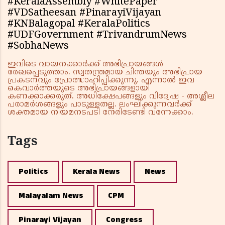
#KeralaAssembly #WhitePaper
#VDSatheesan #PinarayiVijayan
#KNBalagopal #KeralaPolitics
#UDFGovernment #TrivandrumNews
#SobhaNews
ഇവിടെ വായനക്കാർക്ക് അഭിപ്രായങ്ങൾ
രേഖപ്പെടുത്താം. സ്വതന്ത്രമായ ചിന്തയും അഭിപ്രായ
പ്രകടനവും പ്രോത്സാഹിപ്പിക്കുന്നു. എന്നാൽ ഇവ
കെവാർത്തയുടെ അഭിപ്രായങ്ങളായി
കണക്കാക്കരുത്. അധിക്ഷേപങ്ങളും വിദ്വേഷ - അശ്ലീല
പരാമർശങ്ങളും പാടുള്ളതല്ല. ലംഘിക്കുന്നവർക്ക്
ശക്തമായ നിയമനടപടി നേരിടേണ്ടി വന്നേക്കാം.
Tags
Politics
Kerala News
News
Malayalam News
CPM
Pinarayi Vijayan
Congress