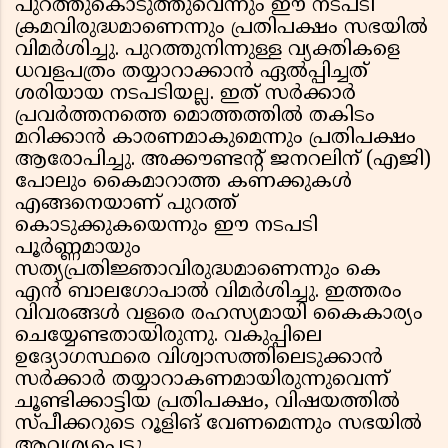
പുറത്തുകൊടുത്തുവെന്നും ഈ നടപടി
ക്രമവിരുദ്ധമാണെന്നും പ്രതിപക്ഷം സഭയിൽ
വിമർശിച്ചു. പുറത്തുനിന്നുള്ള വ്യക്തികളെ
ധവളപത്രം തയ്യാറാക്കാൻ ഏൽപ്പിച്ചത്
ശരിയായ നടപടിയല്ല. ഇത് സർക്കാർ
പ്രവർത്തനത്തെ മൊത്തത്തിൽ തകിടം
മറിക്കാൻ കാരണമാകുമെന്നും പ്രതിപക്ഷം
ആരോപിച്ചു. അക്കൗണ്ടന്റ് ജനറലിന് (എജി)
പോലും കൈമാറാത്ത കണക്കുകൾ
എങ്ങനെയാണ് പുറത്ത്
കൊടുക്കുകയെന്നും ഈ നടപടി
പൂർണ്ണമായും
സത്യപ്രതിജ്ഞാവിരുദ്ധമാണെന്നും കെ
എൻ ബാലഗോപാൽ വിമർശിച്ചു. ഇത്തരം
വിവരങ്ങൾ വളരെ രഹസ്യമായി കൈകാര്യം
ചെയ്യേണ്ടതായിരുന്നു. വകുപ്പിലെ
ഉദ്യോഗസ്ഥരെ വിശ്വാസത്തിലെടുക്കാൻ
സർക്കാർ തയ്യാറാകണമായിരുന്നുവെന്ന്
ചൂണ്ടിക്കാട്ടിയ പ്രതിപക്ഷം, വിഷയത്തിൽ
സ്പീക്കറുടെ റൂളിങ് വേണമെന്നും സഭയിൽ
ആവശ്യപ്പെട്ടു.