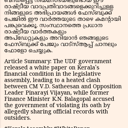
ബന്ധപ്പെട്ട് നിയമസഭയിലുണ്ടായ ഈ
രാഷ്ട്രീയ വാദപ്രതിവാദങ്ങളെക്കുറിച്ചുള്ള
നിങ്ങളുടെ അഭിപ്രായങ്ങൾ ഫേസ്ബുക്ക്
പേജില്‍ ഈ വാര്‍ത്തയുടെ താഴെ കമന്‍റായി
പങ്കുവെക്കൂ. സംസ്ഥാനത്തെ പ്രധാന
രാഷ്ട്രീയ വാർത്തകളും
അപ്ഡേറ്റുകളും അറിയാൻ ഞങ്ങളുടെ
ഫേസ്ബുക്ക് പേജും വാട്സ്ആപ്പ് ചാനലും
ഫോളോ ചെയ്യുക.
Article Summary: The UDF government
released a white paper on Kerala's
financial condition in the legislative
assembly, leading to a heated clash
between CM V.D. Satheesan and Opposition
Leader Pinarayi Vijayan, while former
Finance Minister K.N. Balagopal accused
the government of violating its oath by
allegedly sharing official records with
outsiders.