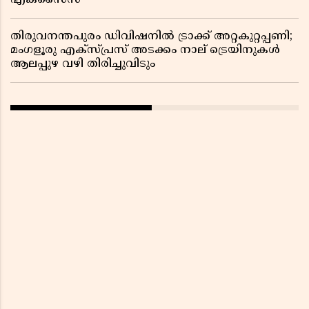
എക്സൈസ്
തിരുവനന്തപുരം ഡിവിഷനിൽ ട്രാക്ക് അറ്റകുറ്റപ്പണി;
മംഗളൂരു എക്സ്പ്രസ് അടക്കം നാല് ട്രെയിനുകൾ
ആലപ്പുഴ വഴി തിരിച്ചുവിടും