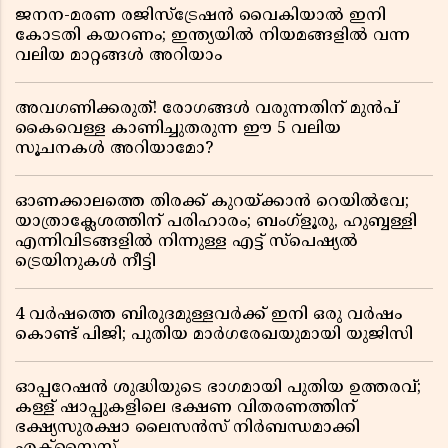
ജനന-മരണ രജിസ്ട്രേഷൻ വൈകിയാൽ ഇനി
കോടതി കയറണം; ഇന്ത്യയിൽ നിയമങ്ങളിൽ വന്ന
വലിയ മാറ്റങ്ങൾ അറിയാം
അവഗണിക്കരുത്! രോഗങ്ങൾ വരുന്നതിന് മുൻപ്
കൈവെള്ള കാണിച്ചുതരുന്ന ഈ 5 വലിയ
സൂചനകൾ അറിയാമോ?
ഓണക്കാലത്തെ തിരക്ക് കുറയ്ക്കാൻ റെയിൽവേ;
യാത്രാക്ലേശത്തിന് പരിഹാരം; ബംഗ്ളൂരു, ഹുബ്ബള്ളി
എന്നിവിടങ്ങളിൽ നിന്നുള്ള എട്ട് സ്പെഷ്യൽ
ട്രെയിനുകൾ നീട്ടി
4 വർഷത്തെ ബിരുദമുള്ളവർക്ക് ഇനി ഒരു വർഷം
കൊണ്ട് പിജി; പുതിയ മാർഗരേഖയുമായി യുജിസി
ഓപ്പറേഷൻ ശുദ്ധിയുടെ ഭാഗമായി പുതിയ ഉത്തരവ്;
കള്ള് ഷാപ്പുകളിലെ ഭക്ഷണ വിതരണത്തിന്
ഭക്ഷ്യസുരക്ഷാ ലൈസൻസ് നിർബന്ധമാക്കി