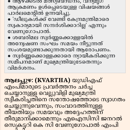
● ആഴക്കടൽ മത്സ്യബന്ധനം, വന്യമൃഗ
ആക്രമണം ഉൾപ്പെടെയുള്ള വിഷയങ്ങൾ
പാർലമെന്റിൽ ഉന്നയിച്ചു.
● 'ഡീലുകൾക്ക് വേണ്ടി കേന്ദ്രമന്ത്രിമാരെ
സ്വകാര്യമായി സന്ദർശിക്കാറില്ല' എന്നും
വേണുഗോപാൽ.
● ശബരിമല സ്വർണ്ണക്കൊള്ളയിൽ
അന്വേഷണ സംഘം സമയം നീട്ടുന്നത്
സംശയമുണ്ടാക്കുന്നതായി ആരോപണം.
● സ്വർണ്ണക്കൊള്ളക്കാരെ ന്യായീകരിക്കുന്ന
സമീപനമാണ് മുഖ്യമന്ത്രിയുടേതെന്നും
വിമർശനം.
ആലപ്പുഴ: (KVARTHA)
യുഡിഎഫ്
എംപിമാരുടെ പ്രവർത്തനം ചർച്ച
ചെയ്യാനുള്ള വെല്ലുവിളി മുഖ്യമന്ത്രി
സ്വീകരിച്ചതിനെ സന്തോഷത്തോടെ സ്വാഗതം
ചെയ്യുന്നുവെന്നും, സംവാദത്തിനുള്ള
തീയതിയും സമയവും അദ്ദേഹത്തിന്
തീരുമാനിക്കാമെന്നും എഐസിസി ജനറൽ
സെക്രട്ടറി കെ സി വേണുഗോപാൽ എംപി