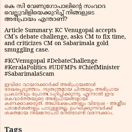
കെ സി വേണുഗോപാലിന്റെ സംവാദ
വെല്ലുവിളിയെക്കുറിച്ച് നിങ്ങളുടെ
അഭിപ്രായം എന്താണ്?
Article Summary: KC Venugopal accepts
CM's debate challenge, asks CM to fix time,
and criticizes CM on Sabarimala gold
smuggling case.
#KCVenugopal #DebateChallenge
#KeralaPolitics #UDFMPs #ChiefMinister
#SabarimalaScam
ഇവിടെ വായനക്കാർക്ക് അഭിപ്രായങ്ങൾ
രേഖപ്പെടുത്താം. സ്വതന്ത്രമായ ചിന്തയും അഭിപ്രായ
പ്രകടനവും പ്രോത്സാഹിപ്പിക്കുന്നു. എന്നാൽ ഇവ
കെവാർത്തയുടെ അഭിപ്രായങ്ങളായി
കണക്കാക്കരുത്. അധിക്ഷേപങ്ങളും വിദ്വേഷ - അശ്ലീല
പരാമർശങ്ങളും പാടുള്ളതല്ല. ലംഘിക്കുന്നവർക്ക്
ശക്തമായ നിയമനടപടി നേരിടേണ്ടി വന്നേക്കാം.
Tags