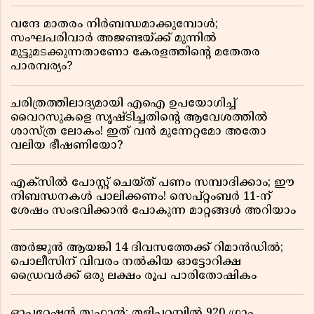
വന്ദേ മാതരം നിർബന്ധമാക്കുമ്പോൾ;
സംഘപരിവാർ അജണ്ടയ്ക്ക് മുന്നിൽ
മുട്ടുമടക്കുന്നതാണോ കേരളത്തിന്റെ മതേതര
പാരമ്പര്യം?
ചരിത്രത്തിലാദ്യമായി എഐ ഉപയോഗിച്ച്
വൈറസുകളെ സൃഷ്ടിച്ചതിന്റെ ആവേശത്തിൽ
ശാസ്ത്ര ലോകം! ഇത് വൻ മുന്നേറ്റമോ അതോ
വലിയ ഭീഷണിയോ?
എക്സിൽ പോസ്റ്റ് ചെയ്ത് പണം സമ്പാദിക്കാം; ഈ
നിബന്ധനകൾ പാലിക്കണം! സെപ്റ്റംബർ 11-ന്
ശേഷം സംഭവിക്കാൻ പോകുന്ന മാറ്റങ്ങൾ അറിയാം
അർജുൻ ആയങ്കി 14 ദിവസത്തേക്ക് റിമാൻഡിൽ;
പൊലീസിന് വിവരം നൽകിയ ഓട്ടോറിക്ഷ
ഡ്രൈവർക്ക് ഒരു ലക്ഷം രൂപ പാരിതോഷികം
ഓപ്പറേഷൻ തൂഫാൻ; തളിപ്പറമ്പിൽ 920 ഗ്രാം