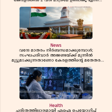
കേരളത്തിൽ 2 വരി മാത്രമേ ഉണ്ടാകൂ എന്ന്
പ്രതികരണം
News
വന്ദേ മാതരം നിർബന്ധമാക്കുമ്പോൾ;
സംഘപരിവാർ അജണ്ടയ്ക്ക് മുന്നിൽ
മുട്ടുമടക്കുന്നതാണോ കേരളത്തിന്റെ മതേതര
പാരമ്പര്യം?
Health
ചരിത്രത്തിലാദ്യമായി എഐ ഉപയോഗിച്ച്