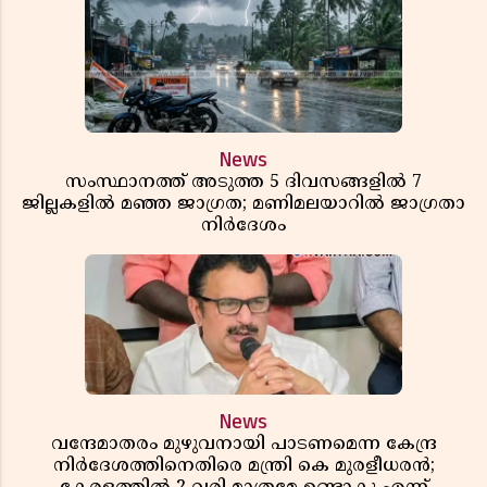
News
സംസ്ഥാനത്ത് അടുത്ത 5 ദിവസങ്ങളിൽ 7
ജില്ലകളിൽ മഞ്ഞ ജാഗ്രത; മണിമലയാറിൽ ജാഗ്രതാ
നിർദേശം
News
വന്ദേമാതരം മുഴുവനായി പാടണമെന്ന കേന്ദ്ര
നിർദേശത്തിനെതിരെ മന്ത്രി കെ മുരളീധരൻ;