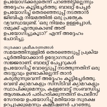
ഉപയോഗിക്കരുതെന്ന് പറഞ്ഞിട്ടില്ലെന്നും
അദ്ദേഹം കൂട്ടിച്ചേർത്തു. ബാലറ്റ് പേപ്പർ
ഉപയോഗിച്ച് തെരഞ്ഞെടുപ്പ് നടത്താൻ
ജിബിഎ നിയമത്തിൽ ഒരു പ്രത്യേക
വ്യവസ്ഥയുണ്ട്. 'ഒരു നിയമം ഉള്ളപ്പോൾ,
നമുക്ക് എന്തുകൊണ്ട് അത്
ഉപയോഗിച്ചുകൂടാ?' എന്ന് അദ്ദേഹം
ചോദിച്ചു.
സുരക്ഷാ ക്രമീകരണങ്ങൾ
സമയത്തിനുള്ളിൽ തെരഞ്ഞെടുപ്പ് പ്രക്രിയ
പൂർത്തിയാക്കാൻ ഉദ്യോഗസ്ഥർ
സജ്ജരാണ്. ബാലറ്റ് പേപ്പറുകൾ
ഉപയോഗിച്ച് വോട്ടെടുപ്പ് നടത്തുന്നതിന് ഒരു
തടസ്സവും ഉണ്ടാകില്ലെന്ന് താൻ
കരുതുന്നുവെന്ന് അദ്ദേഹം കൂട്ടിച്ചേർത്തു.
വെബ് ക്യാമറകളും സിസിടിവി ക്യാമറകളും
സ്ഥാപിക്കുമെന്നും, കള്ളവോട്ട് സംബന്ധിച്ച
ആശങ്കകൾ പരിഹരിക്കുന്നതിന് പൊലീസ്
സേനയെ ഉപയോഗിച്ച് മതിയായ സുരക്ഷ
ഉറപ്പാക്കുമെന്നും കമ്മീഷണർ പറഞ്ഞു.