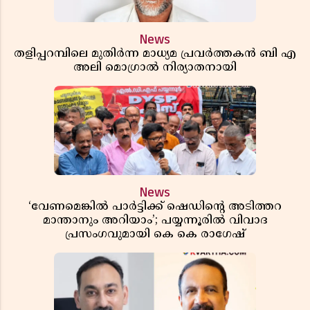
News
തളിപ്പറമ്പിലെ മുതിർന്ന മാധ്യമ പ്രവർത്തകൻ ബി എ
അലി മൊഗ്രാൽ നിര്യാതനായി
News
‘വേണമെങ്കിൽ പാർട്ടിക്ക് ഷെഡിൻ്റെ അടിത്തറ
മാന്താനും അറിയാം’; പയ്യന്നൂരിൽ വിവാദ
പ്രസംഗവുമായി കെ കെ രാഗേഷ്