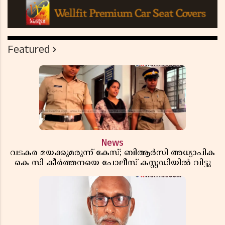
Featured
News
വടകര മയക്കുമരുന്ന് കേസ്; ബിആർസി അധ്യാപിക
കെ സി കീർത്തനയെ പോലീസ് കസ്റ്റഡിയിൽ വിട്ടു