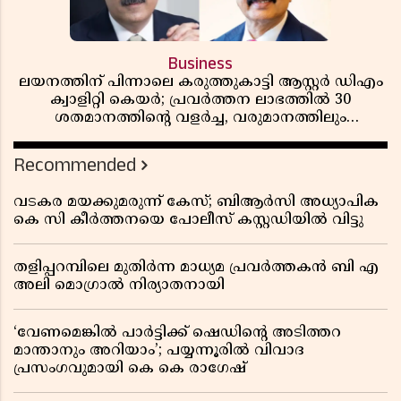
Business
ലയനത്തിന് പിന്നാലെ കരുത്തുകാട്ടി ആസ്റ്റർ ഡിഎം
ക്വാളിറ്റി കെയർ; പ്രവർത്തന ലാഭത്തിൽ 30
ശതമാനത്തിൻ്റെ വളർച്ച, വരുമാനത്തിലും
ലാഭത്തിലും വൻ കുതിപ്പ് രേഖപ്പെടുത്തി ആദ്യ പാദ
റിപ്പോർട്ട് പുറത്ത്
Recommended
വടകര മയക്കുമരുന്ന് കേസ്; ബിആർസി അധ്യാപിക
കെ സി കീർത്തനയെ പോലീസ് കസ്റ്റഡിയിൽ വിട്ടു
തളിപ്പറമ്പിലെ മുതിർന്ന മാധ്യമ പ്രവർത്തകൻ ബി എ
അലി മൊഗ്രാൽ നിര്യാതനായി
‘വേണമെങ്കിൽ പാർട്ടിക്ക് ഷെഡിൻ്റെ അടിത്തറ
മാന്താനും അറിയാം’; പയ്യന്നൂരിൽ വിവാദ
പ്രസംഗവുമായി കെ കെ രാഗേഷ്