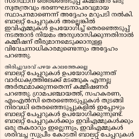
സംസ്ഥാന തെരഞ്ഞെടുപ്പ് കമ്മീഷൻ ഒരു
സ്വതന്ത്രവും ഭരണഘടനാപരവുമായ
സ്ഥാപനമാണെന്ന് അദ്ദേഹം മറുപടി നൽകി.
ബാലറ്റ് പേപ്പറുകൾ അല്ലെങ്കിൽ
ഇവിഎമ്മുകൾ ഉപയോഗിച്ച് തെരഞ്ഞെടുപ്പ്
നടത്താൻ നിയമം അനുശാസിക്കുന്നതിനാൽ
കമ്മീഷന് തീരുമാനമെടുക്കാനുള്ള
വിവേചനാധികാരമുണ്ടെന്നും അദ്ദേഹം
പറഞ്ഞു.
തിരിച്ചുവരവ് പഴയ കാലത്തേക്കല്ല
ബാലറ്റ് പേപ്പറുകൾ ഉപയോഗിക്കുന്നത്
വാർധക്യത്തിലേക്ക് മടങ്ങുക എന്നല്ല
അർത്ഥമാക്കുന്നതെന്ന് കമ്മീഷണർ
പറഞ്ഞു. ഗ്രാമപഞ്ചായത്ത്, സഹകരണ,
എംഎൽസി തെരഞ്ഞെടുപ്പുകൾ തുടങ്ങി
നിരവധി തെരഞ്ഞെടുപ്പുകളിൽ ഇപ്പോഴും
ബാലറ്റ് പേപ്പറുകൾ ഉപയോഗിക്കുന്നുണ്ട്.
ബാലറ്റ് പേപ്പറുകൾക്കും ഇവിഎമ്മുകൾക്കും
ഒരു തകരാറും ഇല്ലെന്നും, ഇവിഎമ്മുകൾ
ശരിവച്ച സുപ്രീം കോടതി ബാലറ്റ് പേപ്പറുകൾ