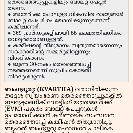
തെരഞ്ഞെടുപ്പുകളിലും ബാലറ്റ് പേപ്പർ
തന്നെ.
● അമേരിക്ക പോലുള്ള വികസിത രാജ്യങ്ങൾ
ബാലറ്റ് പേപ്പർ ഉപയോഗിക്കുന്നുണ്ടെന്ന്
കമ്മീഷണർ.
● 369 വാർഡുകളിലായി 88 ലക്ഷത്തിലധികം
വോട്ടർമാരാണുള്ളത്.
● കമ്മീഷന്റെ തീരുമാനം സ്വതന്ത്രമാണെന്നും
സർക്കാരിന്റെ സമ്മർദ്ദമില്ലെന്നും
വിശദീകരണം.
● ജൂൺ 30-നകം തെരഞ്ഞെടുപ്പ്
നടത്തണമെന്ന് സുപ്രീം കോടതി
നിർദ്ദേശമുണ്ട്.
ബംഗളൂരു: (KVARTHA)
വരാനിരിക്കുന്ന
തദ്ദേശ സ്വയംഭരണ തെരഞ്ഞെടുപ്പുകളിൽ
ഇലക്ട്രോണിക് വോട്ടിംഗ് യന്ത്രങ്ങൾക്ക്
(EVM) പകരം ബാലറ്റ് പേപ്പറുകൾ
ഉപയോഗിക്കാൻ കർണാടക സംസ്ഥാന
തെരഞ്ഞെടുപ്പ് കമ്മീഷൻ തീരുമാനിച്ചു.
ബൃഹത് ബംഗളൂരു മഹാനഗര പാലികെ