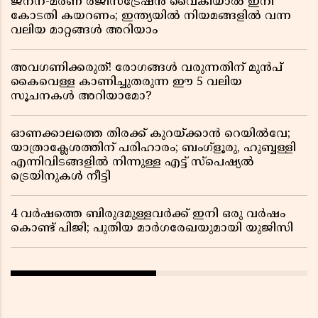
ജനന-മരണ രജിസ്ട്രേഷൻ വൈകിയാൽ ഇനി
കോടതി കയറണം; ഇന്ത്യയിൽ നിയമങ്ങളിൽ വന്ന
വലിയ മാറ്റങ്ങൾ അറിയാം
അവഗണിക്കരുത്! രോഗങ്ങൾ വരുന്നതിന് മുൻപ്
കൈവെള്ള കാണിച്ചുതരുന്ന ഈ 5 വലിയ
സൂചനകൾ അറിയാമോ?
ഓണക്കാലത്തെ തിരക്ക് കുറയ്ക്കാൻ റെയിൽവേ;
യാത്രാക്ലേശത്തിന് പരിഹാരം; ബംഗ്ളൂരു, ഹുബ്ബള്ളി
എന്നിവിടങ്ങളിൽ നിന്നുള്ള എട്ട് സ്പെഷ്യൽ
ട്രെയിനുകൾ നീട്ടി
4 വർഷത്തെ ബിരുദമുള്ളവർക്ക് ഇനി ഒരു വർഷം
കൊണ്ട് പിജി; പുതിയ മാർഗരേഖയുമായി യുജിസി