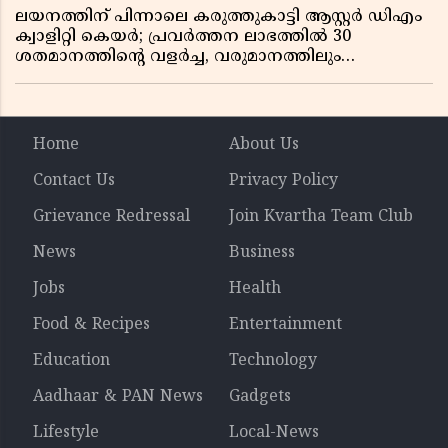
ലയനത്തിന് പിന്നാലെ കരുത്തുകാട്ടി ആസ്റ്റർ ഡിഎം
ക്വാളിറ്റി കെയർ; പ്രവർത്തന ലാഭത്തിൽ 30
ശതമാനത്തിൻ്റെ വളർച്ച, വരുമാനത്തിലും
ലാഭത്തിലും വൻ കുതിപ്പ് രേഖപ്പെടുത്തി ആദ്യ പാദ
റിപ്പോർട്ട് പുറത്ത്
Home
About Us
Contact Us
Privacy Policy
Grievance Redressal
Join Kvartha Team Club
News
Business
Jobs
Health
Food & Recipes
Entertainment
Education
Technology
Aadhaar & PAN News
Gadgets
Lifestyle
Local-News