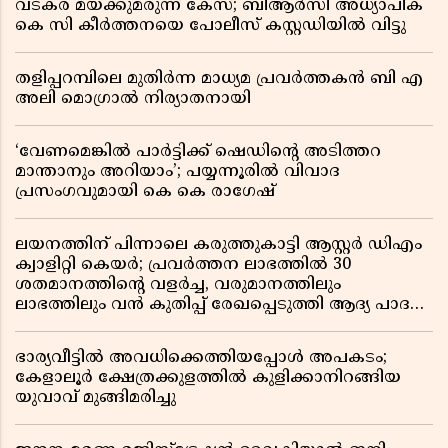
വടകര മയക്കുമരുന്ന് കേസ്; ബിആർസി അധ്യാപിക
കെ സി കീർത്തനയെ പോലീസ് കസ്റ്റഡിയിൽ വിട്ടു
തളിപ്പറമ്പിലെ മുതിർന്ന മാധ്യമ പ്രവർത്തകൻ ബി എ
അലി മൊഗ്രാൽ നിര്യാതനായി
‘വേണമെങ്കിൽ പാർട്ടിക്ക് ഷെഡിൻ്റെ അടിത്തറ
മാന്താനും അറിയാം’; പയ്യന്നൂരിൽ വിവാദ
പ്രസംഗവുമായി കെ കെ രാഗേഷ്
ലയനത്തിന് പിന്നാലെ കരുത്തുകാട്ടി ആസ്റ്റർ ഡിഎം
ക്വാളിറ്റി കെയർ; പ്രവർത്തന ലാഭത്തിൽ 30
ശതമാനത്തിൻ്റെ വളർച്ച, വരുമാനത്തിലും
ലാഭത്തിലും വൻ കുതിപ്പ് രേഖപ്പെടുത്തി ആദ്യ പാദ
റിപ്പോർട്ട് പുറത്ത്
ഭാര്യവീട്ടിൽ അവധിക്കെത്തിയപ്പോൾ അപകടം;
കേളാലൂർ ക്ഷേത്രക്കുളത്തിൽ കുളിക്കാനിറങ്ങിയ
യുവാവ് മുങ്ങിമരിച്ചു