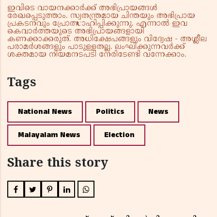
ഇവിടെ വായനക്കാർക്ക് അഭിപ്രായങ്ങൾ
രേഖപ്പെടുത്താം. സ്വതന്ത്രമായ ചിന്തയും അഭിപ്രായ
പ്രകടനവും പ്രോത്സാഹിപ്പിക്കുന്നു. എന്നാൽ ഇവ
കെവാർത്തയുടെ അഭിപ്രായങ്ങളായി
കണക്കാക്കരുത്. അധിക്ഷേപങ്ങളും വിദ്വേഷ - അശ്ലീല
പരാമർശങ്ങളും പാടുള്ളതല്ല. ലംഘിക്കുന്നവർക്ക്
ശക്തമായ നിയമനടപടി നേരിടേണ്ടി വന്നേക്കാം.
Tags
National News
Politics
News
Malayalam News
Election
Share this story