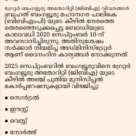
ഗ്രേറ്റർ ബംഗളൂരു അതോറിറ്റി (ജിബിഎ) വിവരങ്ങൾ
ബ്രുഹത് ബംഗളൂരു മഹാനഗര പാലികെ
(ബിബിഎംപി) യുടെ കീഴിൽ നേരത്തെ
തെരഞ്ഞെടുക്കപ്പെട്ട ബോഡിയുടെ
കാലാവധി 2020 സെപ്റ്റംബർ 10-ന്
അവസാനിച്ചിരുന്നു. അതിനുശേഷം
സർക്കാർ നിയമിച്ച അഡ്മിനിസ്ട്രേറ്റർ
ആണ് ദൈനംദിന കാര്യങ്ങൾ നോക്കുന്നത്.
2025 സെപ്റ്റംബറിൽ ബംഗളൂരുവിനെ ഗ്രേറ്റർ
ബംഗളൂരു അതോറിറ്റി (ജിബിഎ) യുടെ
കീഴിൽ അഞ്ച് പുതിയ മുനിസിപ്പൽ
കോർപ്പറേഷനുകളായി വിഭജിച്ചു:
● സെൻട്രൽ
● ഈസ്റ്റ്
● വെസ്റ്റ്
● നോർത്ത്