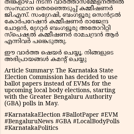
തിങ്കളാഴ്ച നടന്ന വാർത്താസമ്മേളനത്തിൽ
സംസ്ഥാന തെരഞ്ഞെടുപ്പ് കമ്മീഷണർ
ജി.എസ്. സംഗ്രേഷി, ബംഗളൂരു സെൻട്രൽ
കോർപറേഷൻ കമ്മീഷണർ രാജേന്ദ്ര
ചോളൻ, ഗ്രേറ്റർ ബംഗളൂരു അതോറിറ്റി
സ്പെഷ്യൽ കമ്മീഷണർ രാമചന്ദ്രൻ ആർ
എന്നിവർ പങ്കെടുത്തു.
ഈ വാർത്ത ഷെയർ ചെയ്യൂ. നിങ്ങളുടെ
അഭിപ്രായങ്ങൾ കമൻ്റ് ചെയ്യു
Article Summary: The Karnataka State
Election Commission has decided to use
ballot papers instead of EVMs for the
upcoming local body elections, starting
with the Greater Bengaluru Authority
(GBA) polls in May.
#KarnatakaElection #BallotPaper #EVM
#BengaluruNews #GBA #LocalBodyPolls
#KarnatakaPolitics