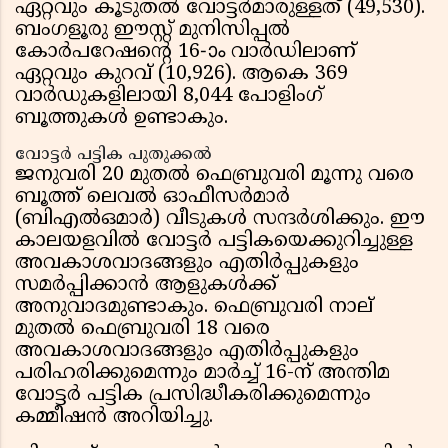
ഏറ്റവും കൂടുതൽ വോട്ടർമാരുള്ളത് (49,530).
ബംഗളൂരു ഈസ്റ്റ് മുനിസിപ്പൽ
കോർപറേഷന്റെ 16-ാം വാർഡിലാണ്
ഏറ്റവും കുറവ് (10,926). ആകെ 369
വാർഡുകളിലായി 8,044 പോളിംഗ്
ബൂത്തുകൾ ഉണ്ടാകും.
വോട്ടർ പട്ടിക പുതുക്കൽ
ജനുവരി 20 മുതൽ ഫെബ്രുവരി മൂന്നു വരെ
ബൂത്ത് ലെവൽ ഓഫീസർമാർ
(ബി‌എൽ‌ഒമാർ) വീടുകൾ സന്ദർശിക്കും. ഈ
കാലയളവിൽ വോട്ടർ പട്ടികയെക്കുറിച്ചുള്ള
അവകാശവാദങ്ങളും എതിർപ്പുകളും
സമർപ്പിക്കാൻ ആളുകൾക്ക്
അനുവാദമുണ്ടാകും. ഫെബ്രുവരി നാല്
മുതൽ ഫെബ്രുവരി 18 വരെ
അവകാശവാദങ്ങളും എതിർപ്പുകളും
പരിഹരിക്കുമെന്നും മാർച്ച് 16-ന് അന്തിമ
വോട്ടർ പട്ടിക പ്രസിദ്ധീകരിക്കുമെന്നും
കമ്മീഷൻ അറിയിച്ചു.