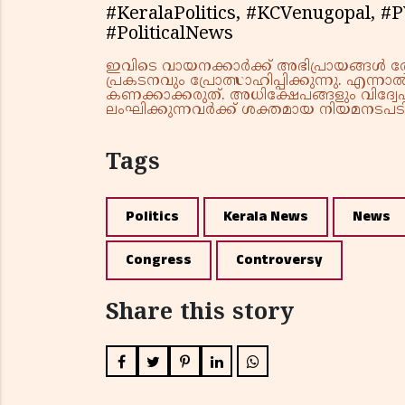
#KeralaPolitics, #KCVenugopal, 
#PoliticalNews
ഇവിടെ വായനക്കാർക്ക് അഭിപ്രായങ്ങൾ രേഖപ
പ്രകടനവും പ്രോത്സാഹിപ്പിക്കുന്നു. എന
കണക്കാക്കരുത്. അധിക്ഷേപങ്ങളും വിദ്വേഷ
ലംഘിക്കുന്നവർക്ക് ശക്തമായ നിയമനടപടി 
Tags
Politics
Kerala News
News
Congress
Controversy
Share this story