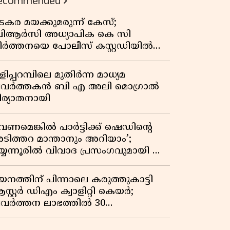
ecommended
കുതിപ്പ് രേഖപ്പെടുത്തി ആദ്യ പാദ
റിപ്പോർട്ട് പുറത്ത്
ടകര മയക്കുമരുന്ന് കേസ്;
ിആർസി അധ്യാപിക കെ സി
ീർത്തനയെ പോലീസ് കസ്റ്റഡിയിൽ
ട്ടു
ിപ്പറമ്പിലെ മുതിർന്ന മാധ്യമ
്രവർത്തകൻ ബി എ അലി മൊഗ്രാൽ
ിര്യാതനായി
വേണമെങ്കിൽ പാർട്ടിക്ക് ഷെഡിൻ്റെ
ടിത്തറ മാന്താനും അറിയാം’;
യ്യന്നൂരിൽ വിവാദ പ്രസംഗവുമായി കെ
െ രാഗേഷ്
യനത്തിന് പിന്നാലെ കരുത്തുകാട്ടി
സ്റ്റർ ഡിഎം ക്വാളിറ്റി കെയർ;
്രവർത്തന ലാഭത്തിൽ 30
തമാനത്തിൻ്റെ വളർച്ച,
രുമാനത്തിലും ലാഭത്തിലും വൻ