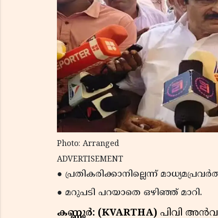
Photo: Arranged
ADVERTISEMENT
● പ്രതികരിക്കാനില്ലെന്ന് മാധ്യമപ്
● മറുപടി പറയാതെ ഒഴിഞ്ഞ് മാറി.
കണ്ണൂര്‍: (KVARTHA)
പിവി അന്‍വര