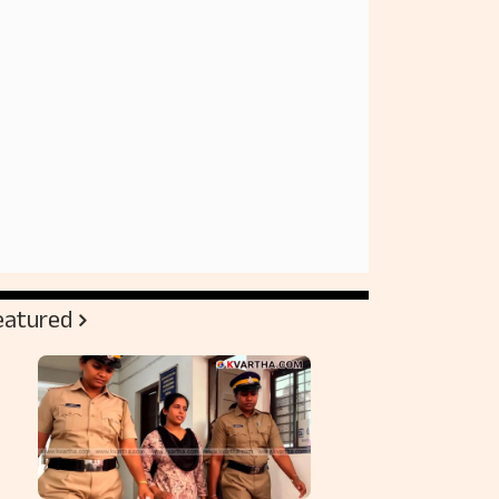
eatured