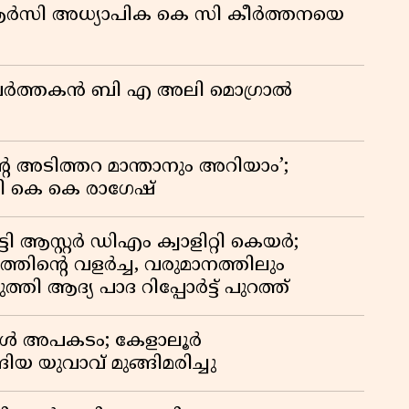
ിആർസി അധ്യാപിക കെ സി കീർത്തനയെ
കു
റി
മ പ്രവർത്തകൻ ബി എ അലി മൊഗ്രാൽ
റെ അടിത്തറ മാന്താനും അറിയാം’;
യി കെ കെ രാഗേഷ്
ി ആസ്റ്റർ ഡിഎം ക്വാളിറ്റി കെയർ;
തിൻ്റെ വളർച്ച, വരുമാനത്തിലും
്തി ആദ്യ പാദ റിപ്പോർട്ട് പുറത്ത്
്പോൾ അപകടം; കേളാലൂർ
ിയ യുവാവ് മുങ്ങിമരിച്ചു