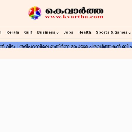
d
Kerala
Gulf
Business
Jobs
Health
Sports & Games