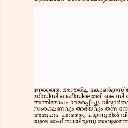
നേരത്തെ, അന്തരിച്ച കോൺഗ്രസ് ന
ഡിസിസി ഓഫീസിലെത്തി കെ സ
അന്തിമോപചാരമർപ്പിച്ചു. വിദ്യാർത്
സംരക്ഷണവും അഭയവും തന്ന നേതാ
അദ്ദേഹം പറഞ്ഞു. പയ്യന്നൂരിൽ വി
യുടെ ഓഫീസായിരുന്നു താവളമെന്നു