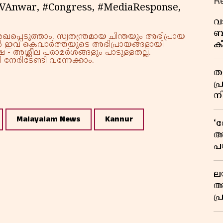
R
#PVAnwar, #Congress, #MediaResponse,
വ
ബ
്പെടുത്താം. സ്വതന്ത്രമായ ചിന്തയും അഭിപ്രായ
ക
്നാൽ ഇവ കെവാർത്തയുടെ അഭിപ്രായങ്ങളായി
 - അശ്ലീല പരാമർശങ്ങളും പാടുള്ളതല്ല.
വി
നേരിടേണ്ടി വന്നേക്കാം.
തള
പ
ന
Malayalam News
Kannur
‘
അ
പ
ക
ല
ആ
പ
ശ
വ