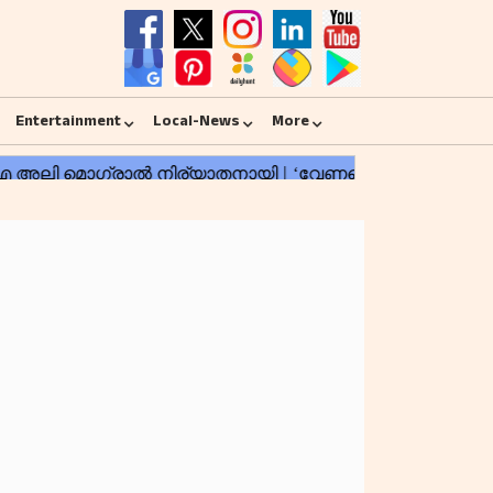
Entertainment
Local-News
More