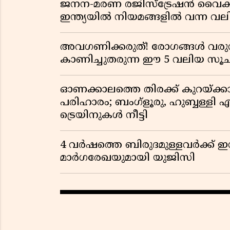
ജനന-മരണ രജിസ്ട്രേഷൻ വൈ
ഇന്ത്യയിൽ നിയമങ്ങളിൽ വന്ന വല
അവഗണിക്കരുത്! രോഗങ്ങൾ വരുന
കാണിച്ചുതരുന്ന ഈ 5 വലിയ 
ഓണക്കാലത്തെ തിരക്ക് കുറയ്ക്ക
പരിഹാരം; ബംഗ്ളൂരു, ഹുബ്ബള്ളി എന
ട്രെയിനുകൾ നീട്ടി
4 വർഷത്തെ ബിരുദമുള്ളവർക്ക് ഇ
മാർഗരേഖയുമായി യുജിസി