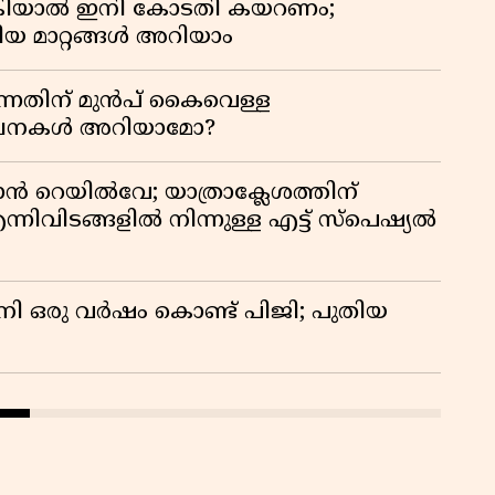
കിയാൽ ഇനി കോടതി കയറണം;
ിയ മാറ്റങ്ങൾ അറിയാം
്നതിന് മുൻപ് കൈവെള്ള
സൂചനകൾ അറിയാമോ?
ാൻ റെയിൽവേ; യാത്രാക്ലേശത്തിന്
്നിവിടങ്ങളിൽ നിന്നുള്ള എട്ട് സ്പെഷ്യൽ
നി ഒരു വർഷം കൊണ്ട് പിജി; പുതിയ